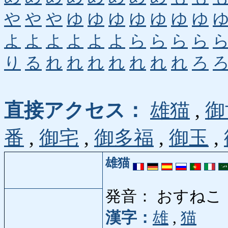
や
や
や
ゆ
ゆ
ゆ
ゆ
ゆ
ゆ
ゆ
よ
よ
よ
よ
よ
よ
ら
ら
ら
ら
り
る
れ
れ
れ
れ
れ
れ
れ
ろ
直接アクセス：
雄猫
,
御
番
,
御宅
,
御多福
,
御玉
,
雄猫
発音： おすねこ
漢字：
雄
,
猫