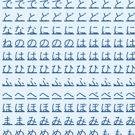
で
で
で
で
で
と
と
と
と
と
と
と
と
ど
ど
ど
ど
ど
ど
ど
な
な
な
に
に
に
に
に
に
に
ね
の
の
の
の
の
は
は
は
は
は
は
は
は
は
は
は
は
は
は
ひ
ひ
ひ
ひ
ひ
ひ
ひ
ひ
ひ
ひ
ふ
ふ
ふ
ふ
ふ
ふ
ふ
ふ
ふ
ふ
へ
へ
へ
へ
へ
へ
へ
べ
べ
べ
ほ
ほ
ほ
ほ
ほ
ほ
ぼ
ぼ
ぼ
ぼ
ま
ま
み
み
み
み
み
み
み
み
め
め
め
め
め
め
め
め
も
も