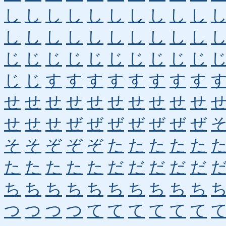
し
し
し
し
し
し
し
し
し
し
し
し
し
し
し
し
し
し
し
し
じ
じ
じ
じ
じ
じ
じ
じ
じ
じ
じ
じ
す
す
す
す
す
す
す
す
せ
せ
せ
せ
せ
せ
せ
せ
せ
せ
せ
せ
せ
ぜ
ぜ
ぜ
ぜ
ぜ
ぜ
ぜ
そ
そ
ぞ
ぞ
ぞ
た
た
た
た
た
た
た
た
た
た
だ
だ
だ
だ
だ
ち
ち
ち
ち
ち
ち
ち
ち
ち
ち
つ
つ
つ
つ
て
て
て
て
て
て