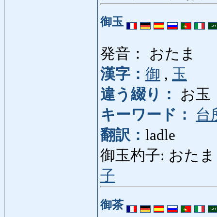
御玉
発音： おたま
漢字：
御
,
玉
違う綴り：
お玉
キーワード：
台
翻訳：
ladle
御玉杓子: おたまじゃくし
子
御茶