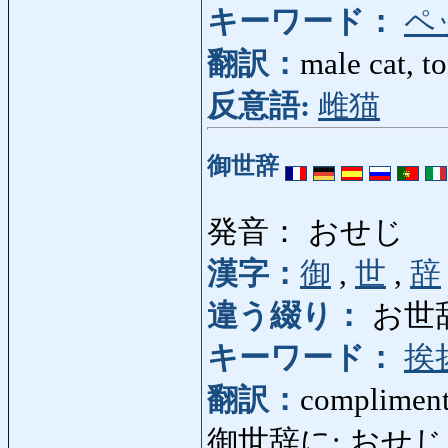
キーワード：
ペ
翻訳：
male cat, t
反意語:
雌猫
御世辞
発音： おせじ
漢字：
御
,
世
,
辞
違う綴り：
お世
キーワード：
挨
翻訳：
compliment,
御世辞に: おせじに: in 