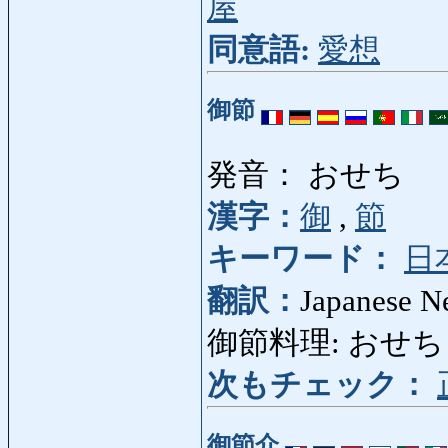
屋
同意語:
愛想
御節
発音： おせち
漢字：
御
,
節
キーワード：
日
翻訳：
Japanese N
御節料理: おせち
次もチェック：
御節介