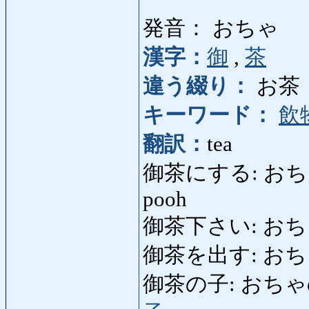
発音： おちゃ
漢字：
御
,
茶
違う綴り：
お茶
キーワード：
飲
翻訳：
tea
御茶にする: おちゃ
pooh
御茶下さい: おちゃく
御茶を出す: おちゃをだ
御茶の子: おちゃのこ: ch