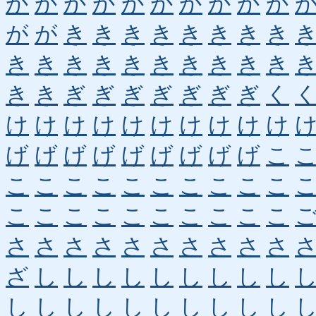
か
か
か
か
か
か
か
か
か
か
が
が
き
き
き
き
き
き
き
き
き
き
き
き
き
き
き
き
き
き
き
き
ぎ
ぎ
ぎ
ぎ
ぎ
ぎ
ぎ
く
け
け
け
け
け
け
け
け
け
け
げ
げ
げ
げ
げ
げ
げ
げ
げ
こ
こ
こ
こ
こ
こ
こ
こ
こ
こ
こ
こ
こ
こ
こ
こ
こ
こ
こ
こ
こ
さ
さ
さ
さ
さ
さ
さ
さ
さ
さ
ざ
し
し
し
し
し
し
し
し
し
し
し
し
し
し
し
し
し
し
し