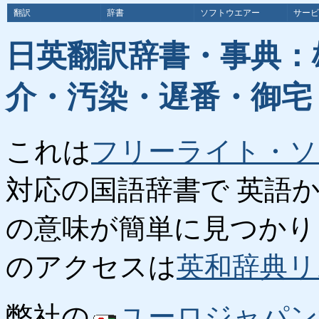
翻訳
辞書
ソフトウエアー
サービ
日英翻訳辞書・事典：
介・汚染・遅番・御宅
これは
フリーライト・ソ
対応の国語辞書で 英語
の意味が簡単に見つかり
のアクセスは
英和辞典リ
弊社の
ユーロジャパン