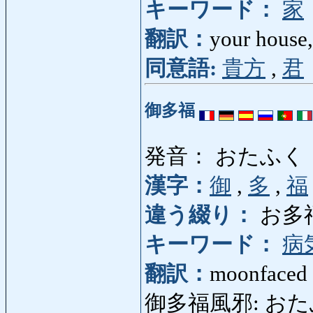
キーワード：
家
翻訳：
your house
同意語:
貴方
,
君
御多福
発音： おたふく
漢字：
御
,
多
,
福
違う綴り：
お多
キーワード：
病
翻訳：
moonfaced
御多福風邪: おたふくか