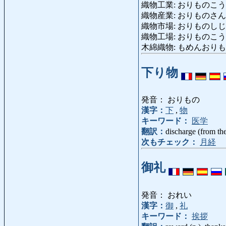
織物工業: おりものこうぎょう: 
織物産業: おりものさん
織物市場: おりものしじょう: 
織物工場: おりものこうじょう: 
木綿織物: もめんおりもの: co
下り物
発音： おりもの
漢字：
下
,
物
キーワード：
医学
翻訳：
discharge (from th
次もチェック：
月経
御礼
発音： おれい
漢字：
御
,
礼
キーワード：
挨拶