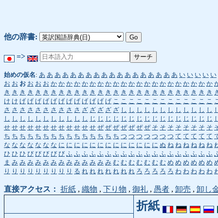
他の辞書:
=>
始めの仮名
:
あ
あ
あ
あ
あ
あ
あ
あ
あ
あ
あ
あ
あ
あ
あ
あ
あ
あ
い
い
い
い
い
お
お
お
お
お
お
か
か
か
か
か
か
か
か
か
か
か
か
か
か
か
か
か
か
か
か
か
き
き
き
き
き
き
き
き
き
き
き
き
き
き
き
き
き
き
き
き
き
き
き
き
き
き
き
け
け
げ
げ
げ
げ
げ
げ
げ
げ
げ
げ
げ
げ
こ
こ
こ
こ
こ
こ
こ
こ
こ
こ
こ
こ
こ
さ
さ
さ
さ
さ
さ
さ
さ
さ
さ
ざ
ざ
ざ
ざ
ざ
し
し
し
し
し
し
し
し
し
し
し
し
し
し
し
し
し
し
し
し
し
し
し
じ
じ
じ
じ
じ
じ
じ
じ
じ
じ
じ
じ
じ
じ
じ
じ
せ
せ
せ
せ
せ
せ
せ
せ
せ
せ
せ
せ
ぜ
ぜ
ぜ
ぜ
ぜ
ぜ
ぜ
そ
そ
そ
そ
そ
そ
そ
そ
ち
ち
ち
ち
ち
ち
ち
ち
ち
ち
ち
ち
ち
ち
ち
つ
つ
つ
つ
つ
つ
つ
て
て
て
て
て
な
な
な
な
な
な
な
に
に
に
に
に
に
に
に
に
に
に
に
に
ぬ
ね
ね
ね
ね
ね
ね
ひ
ひ
ひ
び
び
び
び
び
ふ
ふ
ふ
ふ
ふ
ふ
ふ
ふ
ふ
ふ
ふ
ふ
ふ
ふ
ふ
ふ
ふ
ふ
ふ
ま
み
み
み
み
み
み
み
み
み
み
み
み
み
む
む
む
む
む
む
む
め
め
め
め
め
め
り
り
り
り
り
り
り
り
り
る
れ
れ
れ
れ
れ
れ
れ
ろ
ろ
ろ
ろ
ろ
わ
わ
わ
わ
わ
直接アクセス：
折紙
,
織物
,
下り物
,
御礼
,
愚者
,
卸売
,
卸し
折紙