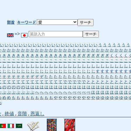
部首
キーワード
=>
い
い
い
い
い
い
い
い
い
い
い
い
い
い
い
い
い
い
い
い
い
う
う
う
う
う
う
う
か
か
か
か
か
か
か
か
か
か
か
か
か
か
か
か
か
か
か
か
か
か
か
か
か
か
か
か
き
き
き
き
き
き
き
き
き
き
き
き
き
き
き
き
き
ぎ
ぎ
ぎ
ぎ
ぎ
ぎ
ぎ
く
く
く
く
こ
こ
こ
こ
こ
こ
こ
こ
こ
こ
こ
こ
こ
こ
こ
こ
こ
こ
こ
こ
こ
こ
こ
こ
こ
こ
こ
こ
し
し
し
し
し
し
し
し
し
し
し
し
し
し
し
し
し
し
し
し
し
し
し
し
し
し
し
し
じ
じ
じ
じ
じ
じ
じ
じ
じ
じ
じ
じ
じ
じ
じ
じ
じ
じ
じ
じ
じ
す
す
す
す
す
す
す
そ
そ
そ
そ
そ
そ
そ
ぞ
ぞ
ぞ
た
た
た
た
た
た
た
た
た
た
た
た
た
た
た
た
た
た
て
て
て
て
て
て
て
て
て
て
て
て
て
て
で
で
で
で
で
と
と
と
と
と
と
と
と
と
ね
の
の
の
の
の
は
は
は
は
は
は
は
は
は
は
は
は
は
は
は
は
は
は
は
は
は
は
ぶ
ぶ
ぶ
ぶ
ぶ
ぶ
ぶ
ぶ
へ
へ
へ
へ
へ
へ
へ
へ
べ
べ
べ
ぺ
ほ
ほ
ほ
ほ
ほ
ほ
ほ
ほ
め
め
め
も
も
も
も
も
も
も
も
も
や
や
や
や
や
や
や
や
や
ゆ
ゆ
ゆ
ゆ
ゆ
ゆ
ゆ
わ
金
,
終値
,
音階
,
恩返し