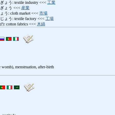
textile industry <<<
工業
ぎょう <<<
産業
cloth market <<<
市場
textile factory <<<
工場
tton fabrics <<<
木綿
e womb), menstruation, after-birth