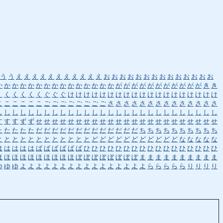
う
う
え
え
え
え
え
え
え
え
え
え
え
お
お
お
お
お
お
お
お
お
お
お
お
お
お
か
か
か
か
か
か
か
か
か
か
か
か
か
か
か
が
が
が
が
が
が
が
が
が
が
が
き
き
く
く
く
く
く
く
ぐ
ぐ
ぐ
け
け
け
け
け
け
け
け
け
け
け
け
け
け
け
け
け
け
け
こ
こ
こ
こ
こ
こ
ご
ご
ご
ご
ご
ご
ご
ご
さ
さ
さ
さ
さ
さ
さ
さ
さ
さ
さ
さ
さ
さ
し
し
し
し
し
し
し
し
し
し
し
し
し
し
し
し
し
し
し
し
し
し
し
し
し
し
し
し
す
す
す
ず
ず
せ
せ
せ
せ
せ
せ
せ
せ
せ
せ
せ
せ
せ
せ
せ
せ
せ
せ
せ
せ
せ
せ
せ
た
た
た
た
た
だ
だ
だ
だ
だ
だ
だ
だ
だ
だ
だ
だ
だ
ち
ち
ち
ち
ち
ち
ち
ち
ち
ち
と
と
と
と
と
と
と
と
と
と
と
と
ど
ど
ど
ど
ど
ど
ど
ど
ど
ど
ど
な
な
な
な
な
は
は
は
は
は
ば
ば
ば
ば
ば
ば
ひ
ひ
ひ
ひ
ひ
ひ
ひ
ひ
ひ
ひ
ひ
ひ
ひ
ひ
ひ
ひ
ひ
ほ
ほ
ほ
ほ
ほ
ほ
ほ
ほ
ほ
ほ
ぼ
ぼ
ぼ
ぼ
ぼ
ぼ
ぼ
ぼ
ま
ま
ま
ま
ま
ま
ま
ま
ま
ま
ゆ
ゆ
ゆ
よ
よ
よ
よ
よ
よ
よ
よ
よ
よ
よ
よ
よ
よ
よ
よ
ら
ら
ら
ら
ら
り
り
り
り