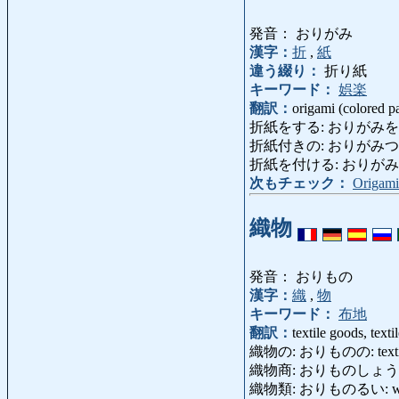
発音： おりがみ
漢字：
折
,
紙
違う綴り：
折り紙
キーワード：
娯楽
翻訳：
origami (colored pa
折紙をする: おりがみをする: fo
折紙付きの: おりがみつきの: cer
折紙を付ける: おりがみをつける: 
次もチェック：
Origami
織物
発音： おりもの
漢字：
織
,
物
キーワード：
布地
翻訳：
textile goods, textil
織物の: おりものの: textile
織物商: おりものしょう: dr
織物類: おりものるい: woven g