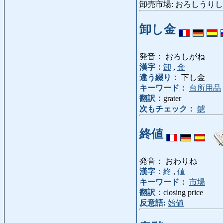
卸売市場: おろしうりしじょう:
卸し金
発音： おろしがね
漢字：
卸
,
金
違う綴り：
下し金
キーワード：
台所用品
翻訳：
grater
次もチェック：
鑢
終値
発音： おわりね
漢字：
終
,
値
キーワード：
市場
翻訳：
closing price
反意語:
始値