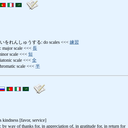
れんしゅうする: do scales <<<
練習
or scale <<<
長
r scale <<<
短
nic scale <<<
全
atic scale <<<
半
s kindness [favor, service]
thanks for, in appreciation of, in gratitude for, in return for