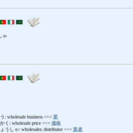
しゃ
olesale business <<<
業
holesale price <<<
価格
wholesaler, distributor <<<
業者