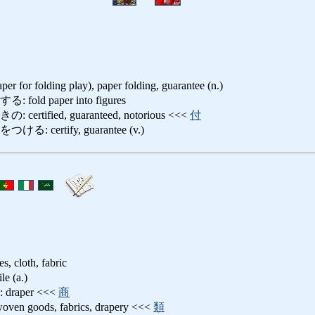
per for folding play), paper folding, guarantee (n.)
ld paper into figures
tified, guaranteed, notorious <<<
付
certify, guarantee (v.)
es, cloth, fabric
 (a.)
aper <<<
商
oods, fabrics, drapery <<<
類