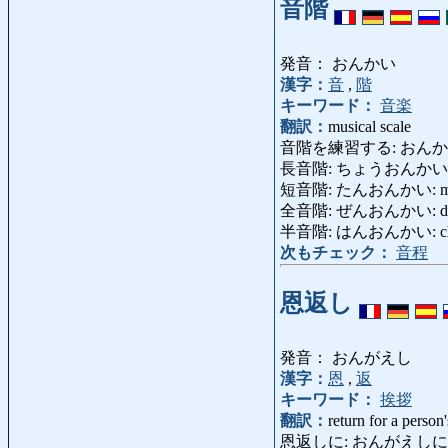
音階
発音： おんかい
漢字：
音
,
階
キーワード：
音楽
翻訳：
musical scale
音階を練習する: おんかいを
長音階: ちょうおんかい: maj
短音階: たんおんかい: mino
全音階: ぜんおんかい: diato
半音階: はんおんかい: chrom
次もチェック：
音程
恩返し
発音： おんがえし
漢字：
恩
,
返
キーワード：
挨拶
翻訳：
return for a person'
恩返しに: おんがえしに: by way of 