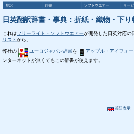
翻訳
辞書
ソフトウエアー
サービ
日英翻訳辞書・事典：折紙・織物・下り
これは
フリーライト・ソフトウエアー
が開発した日英対応の
リスト
から。
弊社の
ユーロジャパン辞書
を
アップル・アイフォー
ンターネットが無くてもこの辞書が使えます。
英語表示