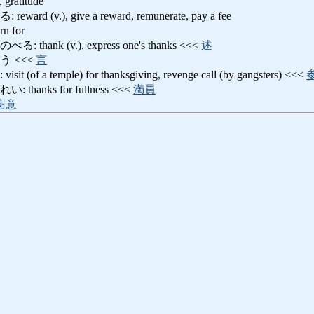
, gratitude
 (v.), give a reward, remunerate, pay a fee
n for
ank (v.), express one's thanks <<<
述
 <<<
言
 a temple) for thanksgiving, revenge call (by gangsters) <<<
anks for fullness <<<
満員
謝意