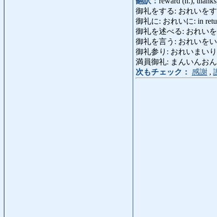
翻訳：
reward (n.), thanks
御礼をする: おれいをする: reward
御礼に: おれいに: in retur
御礼を述べる: おれいをのべる: th
御礼を言う: おれいをいう
御礼参り: おれいまいり: visit (of
満員御礼: まんいんおんれい: th
次もチェック：
感謝
,