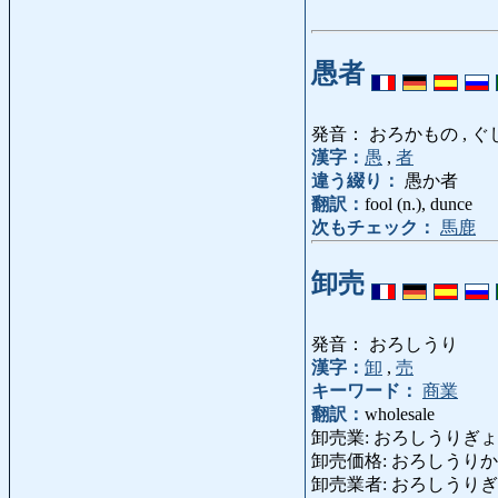
愚者
発音： おろかもの , ぐ
漢字：
愚
,
者
違う綴り：
愚か者
翻訳：
fool (n.), dunce
次もチェック：
馬鹿
卸売
発音： おろしうり
漢字：
卸
,
売
キーワード：
商業
翻訳：
wholesale
卸売業: おろしうりぎょう: wh
卸売価格: おろしうりかかく: w
卸売業者: おろしうりぎょうしゃ: 