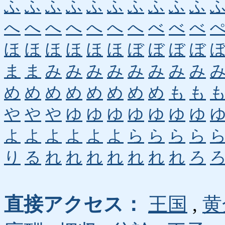
ふ
ふ
ふ
ふ
ふ
ふ
ふ
ふ
ふ
ふ
へ
へ
へ
へ
へ
へ
へ
べ
べ
べ
ほ
ほ
ほ
ほ
ほ
ほ
ぼ
ぼ
ぼ
ぼ
ま
ま
み
み
み
み
み
み
み
み
め
め
め
め
め
め
め
め
も
も
や
や
や
ゆ
ゆ
ゆ
ゆ
ゆ
ゆ
ゆ
よ
よ
よ
よ
よ
よ
ら
ら
ら
ら
り
る
れ
れ
れ
れ
れ
れ
れ
ろ
直接アクセス：
王国
,
黄