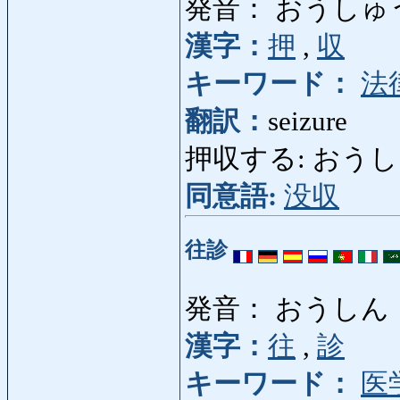
発音： おうしゅ
漢字：
押
,
収
キーワード：
法
翻訳：
seizure
押収する: おうしゅうする
同意語:
没収
往診
発音： おうしん
漢字：
往
,
診
キーワード：
医