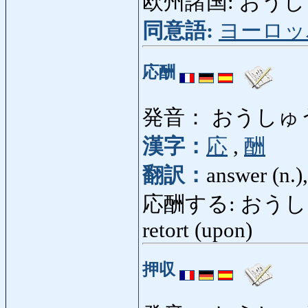
欧州諸国: おうしゅうし
同意語:
ヨーロッ
応酬
発音： おうしゅ
漢字：
応
,
酬
翻訳：
answer (n.)
応酬する: おうしゅうする:
retort (upon)
押収