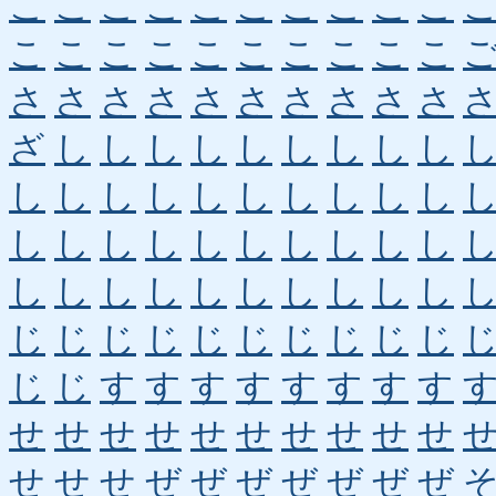
こ
こ
こ
こ
こ
こ
こ
こ
こ
こ
こ
こ
こ
こ
こ
こ
こ
こ
こ
こ
さ
さ
さ
さ
さ
さ
さ
さ
さ
さ
ざ
し
し
し
し
し
し
し
し
し
し
し
し
し
し
し
し
し
し
し
し
し
し
し
し
し
し
し
し
し
し
し
し
し
し
し
し
し
し
し
じ
じ
じ
じ
じ
じ
じ
じ
じ
じ
じ
じ
す
す
す
す
す
す
す
す
せ
せ
せ
せ
せ
せ
せ
せ
せ
せ
せ
せ
せ
ぜ
ぜ
ぜ
ぜ
ぜ
ぜ
ぜ