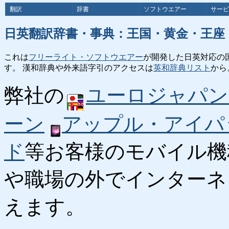
翻訳
辞書
ソフトウエアー
サービ
日英翻訳辞書・事典：王国・黄金・王座
これは
フリーライト・ソフトウエアー
が開発した日英対応の
す。 漢和辞典や外来語字引のアクセスは
英和辞典リスト
から
弊社の
ユーロジャパン
ーン
アップル・アイパ
ド
等お客様のモバイル機
や職場の外でインターネ
えます。