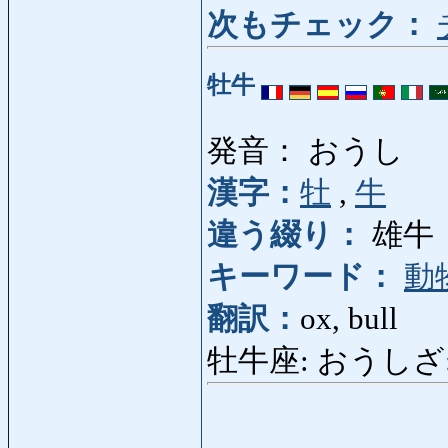
次もチェック：
牡牛
発音： おうし
漢字：
牡
,
牛
違う綴り：
雄牛
キーワード：
動
翻訳：
ox, bull
牡牛座: おうしざ: T