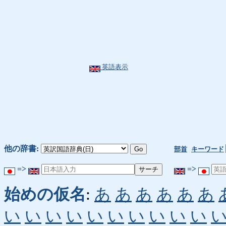
英語表示
他の辞書:
部首
キーワード
=>
=>
始めの仮名
:
あ
あ
あ
あ
あ
あ
い
い
い
い
い
い
い
い
い
い