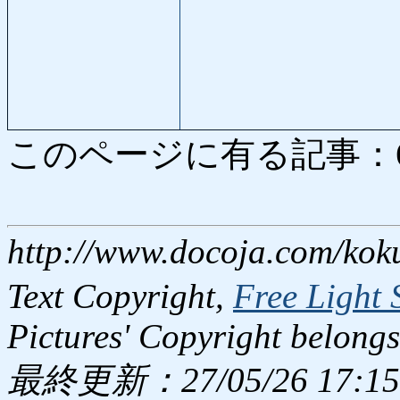
このページに有る記事：635 
http://www.docoja.com/kok
Text Copyright,
Free Light 
Pictures' Copyright belongs
最終更新：27/05/26 17:15