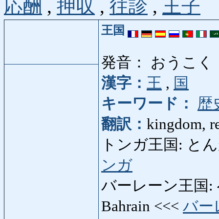
応酬
,
押収
,
往診
,
王子
王国
発音： おうこく
漢字：
王
,
国
キーワード：
歴
翻訳：
kingdom, r
トンガ王国: とんがおう
ンガ
バーレーン王国: べ
Bahrain <<<
バー