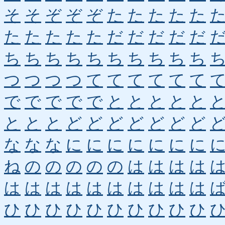
そ
そ
ぞ
ぞ
ぞ
た
た
た
た
た
た
た
た
た
た
だ
だ
だ
だ
だ
ち
ち
ち
ち
ち
ち
ち
ち
ち
ち
つ
つ
つ
つ
て
て
て
て
て
て
で
で
で
で
で
と
と
と
と
と
と
と
と
ど
ど
ど
ど
ど
ど
ど
な
な
な
に
に
に
に
に
に
に
ね
の
の
の
の
の
は
は
は
は
は
は
は
は
は
は
は
は
は
は
ひ
ひ
ひ
ひ
ひ
ひ
ひ
ひ
ひ
ひ