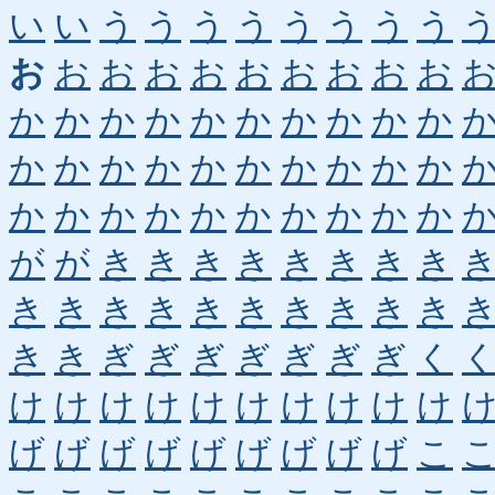
い
い
う
う
う
う
う
う
う
う
お
お
お
お
お
お
お
お
お
お
か
か
か
か
か
か
か
か
か
か
か
か
か
か
か
か
か
か
か
か
か
か
か
か
か
か
か
か
か
か
が
が
き
き
き
き
き
き
き
き
き
き
き
き
き
き
き
き
き
き
き
き
ぎ
ぎ
ぎ
ぎ
ぎ
ぎ
ぎ
く
け
け
け
け
け
け
け
け
け
け
げ
げ
げ
げ
げ
げ
げ
げ
げ
こ