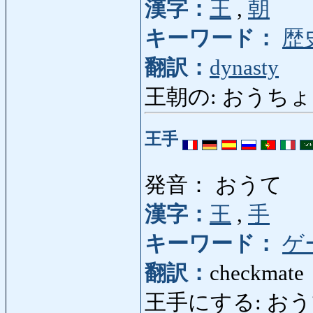
漢字：
王
,
朝
キーワード：
歴
翻訳：
dynasty
王朝の: おうちょうの
王手
発音： おうて
漢字：
王
,
手
キーワード：
ゲ
翻訳：
checkmate
王手にする: おうてにす