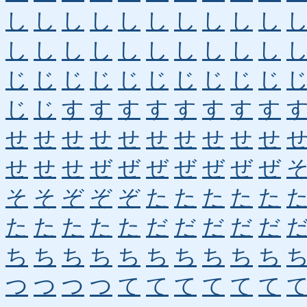
し
し
し
し
し
し
し
し
し
し
し
し
し
し
し
し
し
し
し
し
じ
じ
じ
じ
じ
じ
じ
じ
じ
じ
じ
じ
す
す
す
す
す
す
す
す
せ
せ
せ
せ
せ
せ
せ
せ
せ
せ
せ
せ
せ
ぜ
ぜ
ぜ
ぜ
ぜ
ぜ
ぜ
そ
そ
ぞ
ぞ
ぞ
た
た
た
た
た
た
た
た
た
た
だ
だ
だ
だ
だ
ち
ち
ち
ち
ち
ち
ち
ち
ち
ち
つ
つ
つ
つ
て
て
て
て
て
て