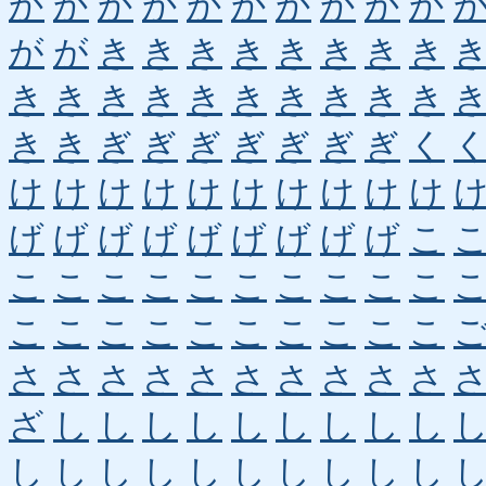
か
か
か
か
か
か
か
か
か
か
が
が
き
き
き
き
き
き
き
き
き
き
き
き
き
き
き
き
き
き
き
き
ぎ
ぎ
ぎ
ぎ
ぎ
ぎ
ぎ
く
け
け
け
け
け
け
け
け
け
け
げ
げ
げ
げ
げ
げ
げ
げ
げ
こ
こ
こ
こ
こ
こ
こ
こ
こ
こ
こ
こ
こ
こ
こ
こ
こ
こ
こ
こ
こ
さ
さ
さ
さ
さ
さ
さ
さ
さ
さ
ざ
し
し
し
し
し
し
し
し
し
し
し
し
し
し
し
し
し
し
し