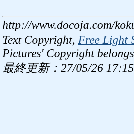
http://www.docoja.com/kok
Text Copyright,
Free Light 
Pictures' Copyright belongs
最終更新：27/05/26 17:15