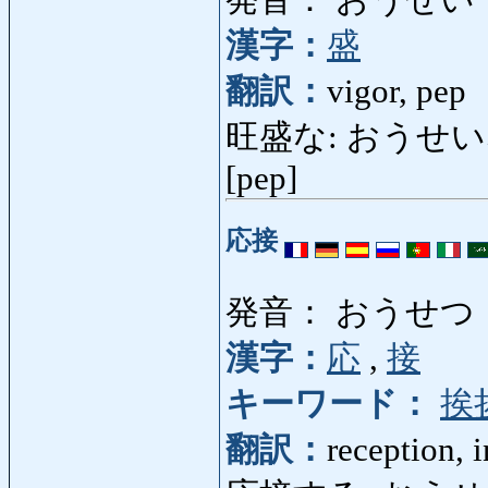
発音： おうせい
漢字：
盛
翻訳：
vigor, pep
旺盛な: おうせいな: in (
[pep]
応接
発音： おうせつ
漢字：
応
,
接
キーワード：
挨
翻訳：
reception, 