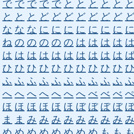
で
で
で
で
で
と
と
と
と
と
と
と
と
ど
ど
ど
ど
ど
ど
ど
な
な
な
に
に
に
に
に
に
に
ね
の
の
の
の
の
は
は
は
は
は
は
は
は
は
は
は
は
は
は
ひ
ひ
ひ
ひ
ひ
ひ
ひ
ひ
ひ
ひ
ふ
ふ
ふ
ふ
ふ
ふ
ふ
ふ
ふ
ふ
へ
へ
へ
へ
へ
へ
へ
べ
べ
べ
ほ
ほ
ほ
ほ
ほ
ほ
ぼ
ぼ
ぼ
ぼ
ま
ま
み
み
み
み
み
み
み
み
め
め
め
め
め
め
め
め
も
も