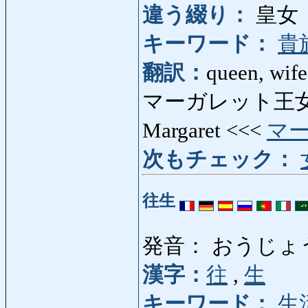
違う綴り：
皇女
キーワード：
貴
翻訳：
queen, wife
マーガレット王女: 
Margaret <<<
マ
次もチェック：
往生
発音： おうじょ
漢字：
往
,
生
キーワード：
生