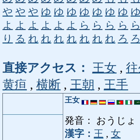
や
や
や
ゆ
ゆ
ゆ
ゆ
ゆ
ゆ
ゆ
よ
よ
よ
よ
よ
よ
ら
ら
ら
ら
り
る
れ
れ
れ
れ
れ
れ
れ
ろ
直接アクセス：
王女
,
往
黄疸
,
横断
,
王朝
,
王手
王女
発音： おうじょ
漢字：
王
,
女