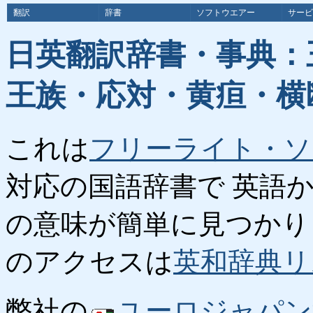
翻訳
辞書
ソフトウエアー
サービ
日英翻訳辞書・事典：
王族・応対・黄疸・横
これは
フリーライト・ソ
対応の国語辞書で 英語
の意味が簡単に見つかり
のアクセスは
英和辞典リ
弊社の
ユーロジャパン