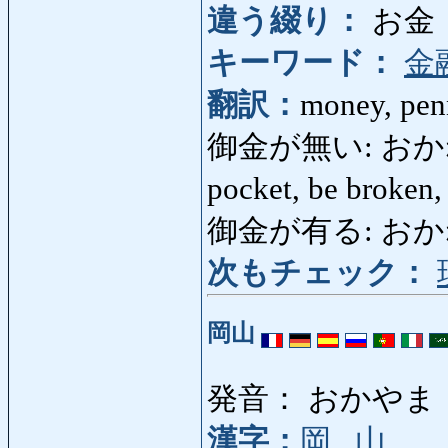
違う綴り：
お金
キーワード：
金
翻訳：
money, pe
御金が無い: おかねがない
pocket, be broken,
御金が有る: おかねが
次もチェック：
岡山
発音： おかやま
漢字：
岡
,
山