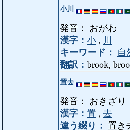
小川
発音： おがわ
漢字：
小
,
川
キーワード：
自
翻訳：
brook, brook
置去
発音： おきざり
漢字：
置
,
去
違う綴り：
置き