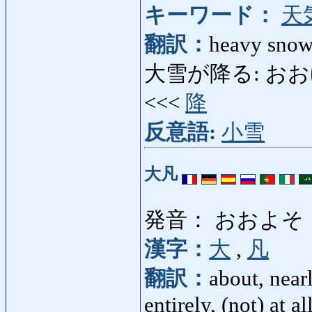
キーワード：
天
翻訳：
heavy snow
大雪が降る: おおゆきがふ
<<<
降
反意語:
小雪
大凡
発音： おおよそ
漢字：
大
,
凡
翻訳：
about, near
entirely, (not) at al