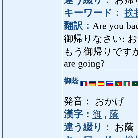
違う綴り：
お帰
キーワード：
挨
翻訳：
Are you ba
御帰りなさい: 
もう御帰りですか: 
are going?
御蔭
発音： おかげ
漢字：
御
,
蔭
違う綴り：
お蔭