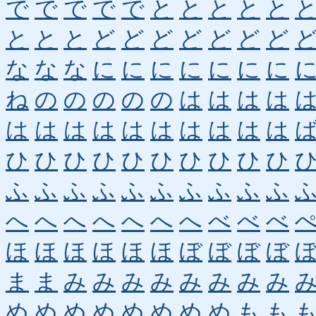
で
で
で
で
で
と
と
と
と
と
と
と
と
ど
ど
ど
ど
ど
ど
ど
な
な
な
に
に
に
に
に
に
に
ね
の
の
の
の
の
は
は
は
は
は
は
は
は
は
は
は
は
は
は
ひ
ひ
ひ
ひ
ひ
ひ
ひ
ひ
ひ
ひ
ふ
ふ
ふ
ふ
ふ
ふ
ふ
ふ
ふ
ふ
へ
へ
へ
へ
へ
へ
へ
べ
べ
べ
ほ
ほ
ほ
ほ
ほ
ほ
ぼ
ぼ
ぼ
ぼ
ま
ま
み
み
み
み
み
み
み
み
め
め
め
め
め
め
め
め
も
も