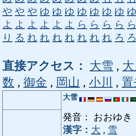
や
や
や
ゆ
ゆ
ゆ
ゆ
ゆ
ゆ
ゆ
よ
よ
よ
よ
よ
よ
ら
ら
ら
ら
り
る
れ
れ
れ
れ
れ
れ
れ
ろ
直接アクセス：
大雪
,
大
数
,
御金
,
岡山
,
小川
,
置
大雪
発音： おおゆき
漢字：
大
,
雪