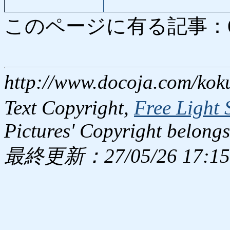
このページに有る記事：685 
http://www.docoja.com/kok
Text Copyright,
Free Light 
Pictures' Copyright belongs
最終更新：27/05/26 17:15