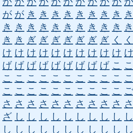
か
か
か
か
か
か
か
か
か
か
が
が
き
き
き
き
き
き
き
き
き
き
き
き
き
き
き
き
き
き
き
き
ぎ
ぎ
ぎ
ぎ
ぎ
ぎ
ぎ
く
け
け
け
け
け
け
け
け
け
け
げ
げ
げ
げ
げ
げ
げ
げ
げ
こ
こ
こ
こ
こ
こ
こ
こ
こ
こ
こ
こ
こ
こ
こ
こ
こ
こ
こ
こ
こ
さ
さ
さ
さ
さ
さ
さ
さ
さ
さ
ざ
し
し
し
し
し
し
し
し
し
し
し
し
し
し
し
し
し
し
し