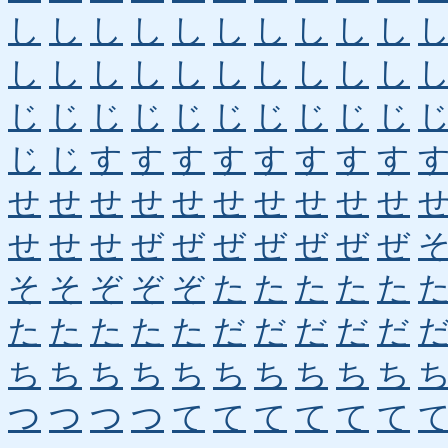
し
し
し
し
し
し
し
し
し
し
し
し
し
し
し
し
し
し
し
し
じ
じ
じ
じ
じ
じ
じ
じ
じ
じ
じ
じ
す
す
す
す
す
す
す
す
せ
せ
せ
せ
せ
せ
せ
せ
せ
せ
せ
せ
せ
ぜ
ぜ
ぜ
ぜ
ぜ
ぜ
ぜ
そ
そ
ぞ
ぞ
ぞ
た
た
た
た
た
た
た
た
た
た
だ
だ
だ
だ
だ
ち
ち
ち
ち
ち
ち
ち
ち
ち
ち
つ
つ
つ
つ
て
て
て
て
て
て