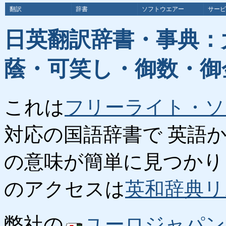
翻訳
辞書
ソフトウエアー
サービ
日英翻訳辞書・事典：
蔭・可笑し・御数・御
これは
フリーライト・ソ
対応の国語辞書で 英語
の意味が簡単に見つかり
のアクセスは
英和辞典リ
弊社の
ユーロジャパン