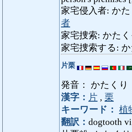
家宅侵入者: かたくし
者
家宅捜索: かたくそうさ:
家宅捜索する: かたく
片栗
発音： かたくり
漢字：
片
,
栗
キーワード：
植
翻訳：
dogtooth vi