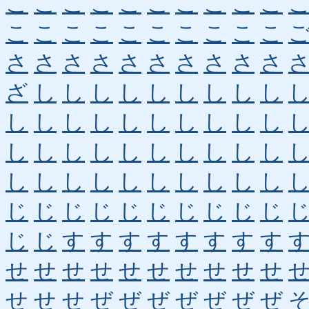
こ
こ
こ
こ
こ
こ
こ
こ
こ
こ
こ
こ
こ
こ
こ
こ
こ
こ
こ
こ
さ
さ
さ
さ
さ
さ
さ
さ
さ
さ
ざ
し
し
し
し
し
し
し
し
し
し
し
し
し
し
し
し
し
し
し
し
し
し
し
し
し
し
し
し
し
し
し
し
し
し
し
し
し
し
し
じ
じ
じ
じ
じ
じ
じ
じ
じ
じ
じ
じ
す
す
す
す
す
す
す
す
せ
せ
せ
せ
せ
せ
せ
せ
せ
せ
せ
せ
せ
ぜ
ぜ
ぜ
ぜ
ぜ
ぜ
ぜ