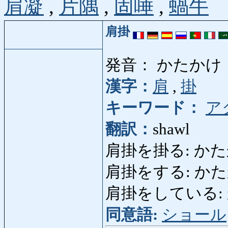
肩凝
,
片隅
,
固唾
,
蝸牛
肩掛
発音： かたかけ
漢字：
肩
,
掛
キーワード：
ア
翻訳：
shawl
肩掛を掛る: かたかけを
肩掛をする: か
肩掛をしている: か
同意語:
ショール