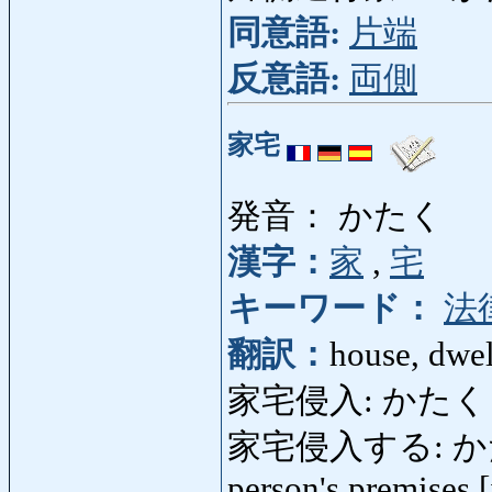
同意語:
片端
反意語:
両側
家宅
発音： かたく
漢字：
家
,
宅
キーワード：
法
翻訳：
house, dwel
家宅侵入: かたくしんに
家宅侵入する: かたく
person's premises [