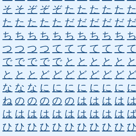
そ
そ
ぞ
ぞ
ぞ
た
た
た
た
た
た
た
た
た
た
だ
だ
だ
だ
だ
ち
ち
ち
ち
ち
ち
ち
ち
ち
ち
つ
つ
つ
つ
て
て
て
て
て
て
で
で
で
で
で
と
と
と
と
と
と
と
と
ど
ど
ど
ど
ど
ど
ど
な
な
な
に
に
に
に
に
に
に
ね
の
の
の
の
の
は
は
は
は
は
は
は
は
は
は
は
は
は
は
ひ
ひ
ひ
ひ
ひ
ひ
ひ
ひ
ひ
ひ