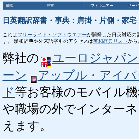
翻訳
辞書
ソフトウエアー
サービ
日英翻訳辞書・事典：肩掛・片側・家宅
これは
フリーライト・ソフトウエアー
が開発した日英対応の
す。 漢和辞典や外来語字引のアクセスは
英和辞典リスト
から
弊社の
ユーロジャパン
ーン
アップル・アイパ
ド
等お客様のモバイル機
や職場の外でインターネ
えます。