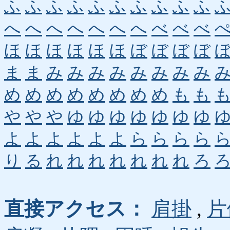
ふ
ふ
ふ
ふ
ふ
ふ
ふ
ふ
ふ
ふ
へ
へ
へ
へ
へ
へ
へ
べ
べ
べ
ほ
ほ
ほ
ほ
ほ
ほ
ぼ
ぼ
ぼ
ぼ
ま
ま
み
み
み
み
み
み
み
み
め
め
め
め
め
め
め
め
も
も
や
や
や
ゆ
ゆ
ゆ
ゆ
ゆ
ゆ
ゆ
よ
よ
よ
よ
よ
よ
ら
ら
ら
ら
り
る
れ
れ
れ
れ
れ
れ
れ
ろ
直接アクセス：
肩掛
,
片