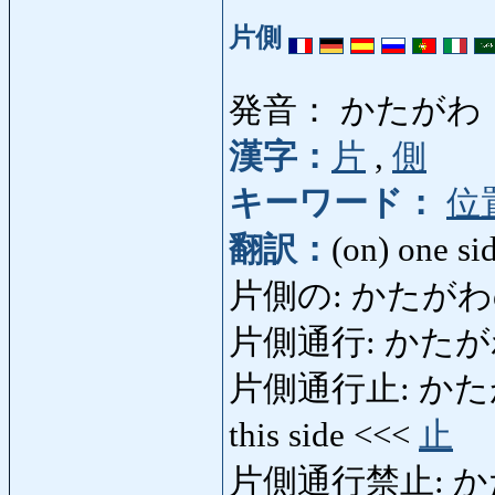
片側
発音： かたがわ
漢字：
片
,
側
キーワード：
位
翻訳：
(on) one si
片側の: かたがわの: 
片側通行: かたがわつう
片側通行止: かたがわ
this side <<<
止
片側通行禁止: 