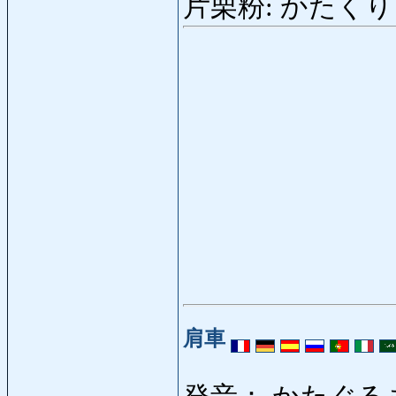
片栗粉: かたくりこ: do
肩車