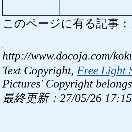
このページに有る記事：1130
http://www.docoja.com/kok
Text Copyright,
Free Light 
Pictures' Copyright belongs
最終更新：27/05/26 17:15