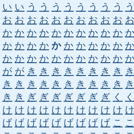
い
い
う
う
う
う
う
う
う
う
お
お
お
お
お
お
お
お
お
お
か
か
か
か
か
か
か
か
か
か
か
か
か
か
か
か
か
か
か
か
か
か
か
か
か
か
か
か
か
か
が
が
き
き
き
き
き
き
き
き
き
き
き
き
き
き
き
き
き
き
き
き
ぎ
ぎ
ぎ
ぎ
ぎ
ぎ
ぎ
く
け
け
け
け
け
け
け
け
け
け
げ
げ
げ
げ
げ
げ
げ
げ
げ
こ