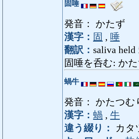
固唾
発音： かたず
漢字：
固
,
唾
翻訳：
saliva held
固唾を呑む: かたずをのむ
蝸牛
発音： かたつむ
漢字：
蝸
,
牛
違う綴り：
カタ