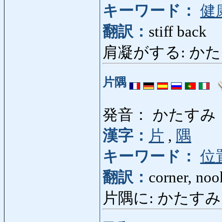
キーワード：
健
翻訳：
stiff back
肩凝がする: かたこりが
片隅
発音： かたすみ
漢字：
片
,
隅
キーワード：
位
翻訳：
corner, noo
片隅に: かたすみに: in