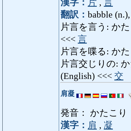
漢字：
片
,
言
翻訳：
babble (n.),
片言を言う: かたことをいう
<<<
言
片言を喋る: かた
片言交じりの: かたこと
(English) <<<
交
肩凝
発音： かたこり
漢字：
肩
,
凝