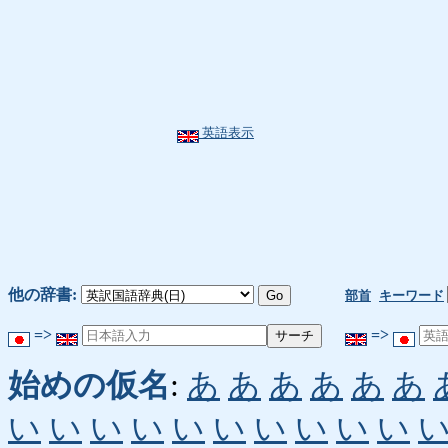
英語表示
他の辞書:
部首
キーワード
=>
=>
始めの仮名
:
あ
あ
あ
あ
あ
あ
い
い
い
い
い
い
い
い
い
い