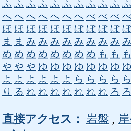
ふ
ふ
ふ
ふ
ふ
ふ
ふ
ふ
ふ
ふ
へ
へ
へ
へ
へ
へ
へ
べ
べ
べ
ほ
ほ
ほ
ほ
ほ
ほ
ぼ
ぼ
ぼ
ぼ
ま
ま
み
み
み
み
み
み
み
み
め
め
め
め
め
め
め
め
も
も
や
や
や
ゆ
ゆ
ゆ
ゆ
ゆ
ゆ
ゆ
よ
よ
よ
よ
よ
よ
ら
ら
ら
ら
り
る
れ
れ
れ
れ
れ
れ
れ
ろ
直接アクセス：
岩盤
,
岸