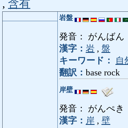
,
含有
岩盤
発音： がんばん
漢字：
岩
,
盤
キーワード：
自
翻訳：
base rock
岸壁
発音： がんぺき
漢字：
岸
,
壁