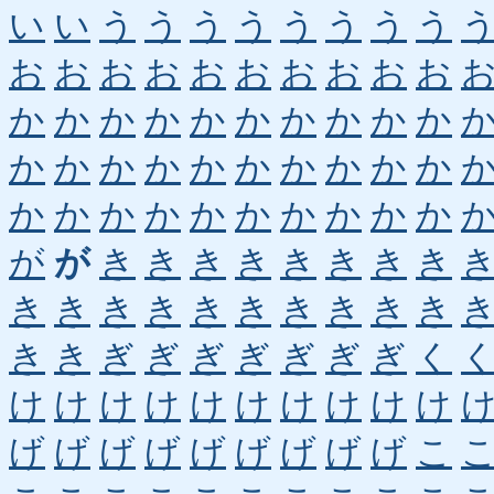
い
い
う
う
う
う
う
う
う
う
お
お
お
お
お
お
お
お
お
お
か
か
か
か
か
か
か
か
か
か
か
か
か
か
か
か
か
か
か
か
か
か
か
か
か
か
か
か
か
か
が
が
き
き
き
き
き
き
き
き
き
き
き
き
き
き
き
き
き
き
き
き
ぎ
ぎ
ぎ
ぎ
ぎ
ぎ
ぎ
く
け
け
け
け
け
け
け
け
け
け
げ
げ
げ
げ
げ
げ
げ
げ
げ
こ