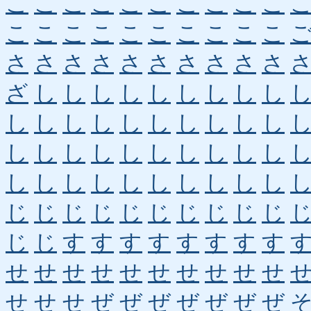
こ
こ
こ
こ
こ
こ
こ
こ
こ
こ
こ
こ
こ
こ
こ
こ
こ
こ
こ
こ
さ
さ
さ
さ
さ
さ
さ
さ
さ
さ
ざ
し
し
し
し
し
し
し
し
し
し
し
し
し
し
し
し
し
し
し
し
し
し
し
し
し
し
し
し
し
し
し
し
し
し
し
し
し
し
し
じ
じ
じ
じ
じ
じ
じ
じ
じ
じ
じ
じ
す
す
す
す
す
す
す
す
せ
せ
せ
せ
せ
せ
せ
せ
せ
せ
せ
せ
せ
ぜ
ぜ
ぜ
ぜ
ぜ
ぜ
ぜ