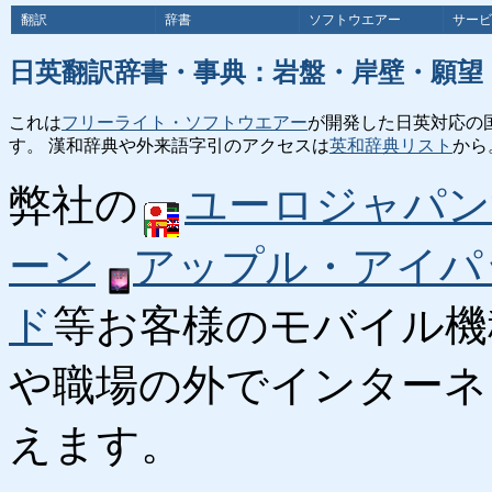
翻訳
辞書
ソフトウエアー
サービ
日英翻訳辞書・事典：岩盤・岸壁・願望
これは
フリーライト・ソフトウエアー
が開発した日英対応の
す。 漢和辞典や外来語字引のアクセスは
英和辞典リスト
から
弊社の
ユーロジャパン
ーン
アップル・アイパ
ド
等お客様のモバイル機
や職場の外でインターネ
えます。