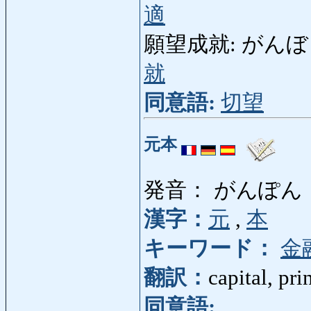
適
願望成就: がんぼうじょ
就
同意語:
切望
元本
発音： がんぽん
漢字：
元
,
本
キーワード：
金
翻訳：
capital, pri
同意語: