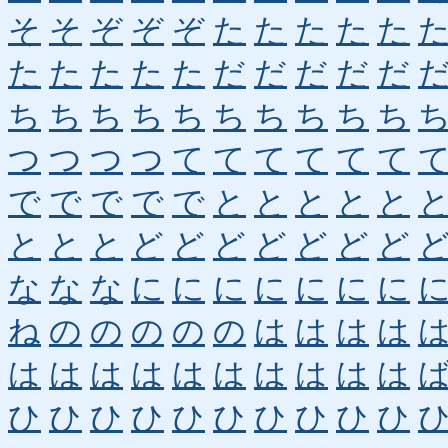
そ
そ
ぞ
ぞ
ぞ
た
た
た
た
た
た
た
た
た
た
だ
だ
だ
だ
だ
ち
ち
ち
ち
ち
ち
ち
ち
ち
ち
つ
つ
つ
つ
て
て
て
て
て
て
で
で
で
で
で
と
と
と
と
と
と
と
と
ど
ど
ど
ど
ど
ど
ど
な
な
な
に
に
に
に
に
に
に
ね
の
の
の
の
の
は
は
は
は
は
は
は
は
は
は
は
は
は
は
ひ
ひ
ひ
ひ
ひ
ひ
ひ
ひ
ひ
ひ