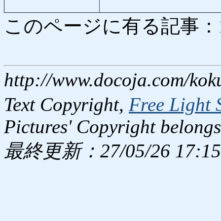
このページに有る記事：1557
http://www.docoja.com/kok
Text Copyright,
Free Light 
Pictures' Copyright belongs
最終更新：27/05/26 17:15