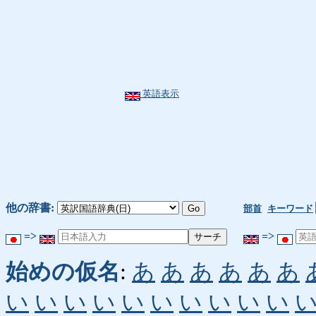
英語表示
他の辞書:
部首
キーワード
=>
=>
始めの仮名
:
あ
あ
あ
あ
あ
あ
い
い
い
い
い
い
い
い
い
い