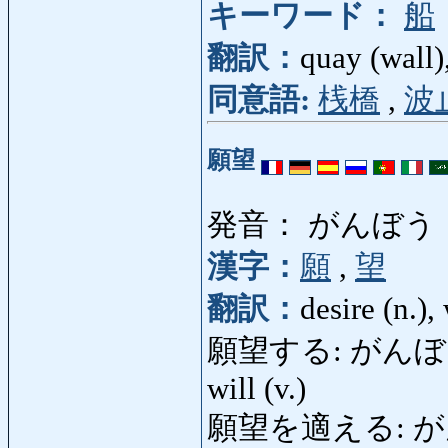
キーワード：
船
翻訳：
quay (wall)
同意語:
桟橋
,
波
願望
発音： がんぼう
漢字：
願
,
望
翻訳：
desire (n.),
願望する: がんぼうする: d
will (v.)
願望を適える: がんぼう