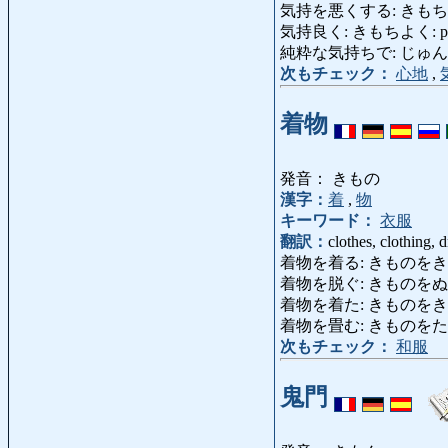
気持を悪くする: きもちをわるくする:
気持良く: きもちよく: pleasantly
純粋な気持ちで: じゅんすいなきもち
次もチェック：
心地
,
着物
発音： きもの
漢字：
着
,
物
キーワード：
衣服
翻訳：
clothes, clothing, 
着物を着る: きものをきる: put o
着物を脱ぐ: きものをぬぐ: take o
着物を着た: きものをきた: in 
着物を畳む: きものをたたむ: f
次もチェック：
和服
鬼門