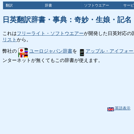
翻訳
辞書
ソフトウエアー
サービ
日英翻訳辞書・事典：奇妙・生娘・記名
これは
フリーライト・ソフトウエアー
が開発した日英対応の
リスト
から。
弊社の
ユーロジャパン辞書
を
アップル・アイフォー
ンターネットが無くてもこの辞書が使えます。
英語表示