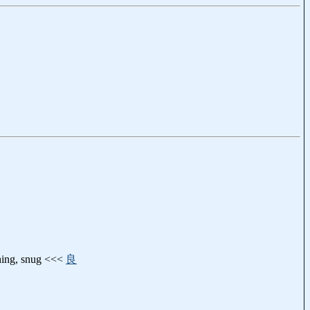
ng, snug <<<
良