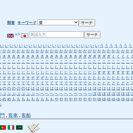
部首
キーワード
=>
い
い
い
い
い
い
い
い
い
い
い
い
い
い
い
い
い
い
い
い
い
う
う
う
う
う
う
う
か
か
か
か
か
か
か
か
か
か
か
か
か
か
か
か
か
か
か
か
か
か
か
か
か
か
か
か
き
き
き
き
き
き
き
き
き
き
き
き
き
き
き
き
き
ぎ
ぎ
ぎ
ぎ
ぎ
ぎ
ぎ
く
く
く
く
こ
こ
こ
こ
こ
こ
こ
こ
こ
こ
こ
こ
こ
こ
こ
こ
こ
こ
こ
こ
こ
こ
こ
こ
こ
こ
こ
こ
し
し
し
し
し
し
し
し
し
し
し
し
し
し
し
し
し
し
し
し
し
し
し
し
し
し
し
し
じ
じ
じ
じ
じ
じ
じ
じ
じ
じ
じ
じ
じ
じ
じ
じ
じ
じ
じ
じ
じ
す
す
す
す
す
す
す
そ
そ
そ
そ
そ
そ
そ
ぞ
ぞ
ぞ
た
た
た
た
た
た
た
た
た
た
た
た
た
た
た
た
た
た
て
て
て
て
て
て
て
て
て
て
て
て
て
て
で
で
で
で
で
と
と
と
と
と
と
と
と
と
ね
の
の
の
の
の
は
は
は
は
は
は
は
は
は
は
は
は
は
は
は
は
は
は
は
は
は
は
ぶ
ぶ
ぶ
ぶ
ぶ
ぶ
ぶ
ぶ
へ
へ
へ
へ
へ
へ
へ
へ
べ
べ
べ
ぺ
ほ
ほ
ほ
ほ
ほ
ほ
ほ
ほ
め
め
め
も
も
も
も
も
も
も
も
も
や
や
や
や
や
や
や
や
や
ゆ
ゆ
ゆ
ゆ
ゆ
ゆ
ゆ
わ
門
,
客車
,
客船