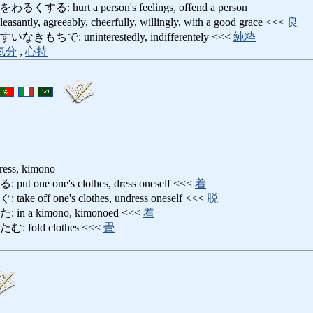
 hurt a person's feelings, offend a person
, agreeably, cheerfully, willingly, with a good grace <<<
良
で: uninterestedly, indifferentely <<<
純粋
気分
,
心持
dress, kimono
ne one's clothes, dress oneself <<<
着
ff one's clothes, undress oneself <<<
脱
a kimono, kimonoed <<<
着
old clothes <<<
畳