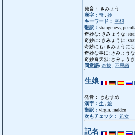
発音： きみょう
漢字：
奇
,
妙
キーワード：
空想
翻訳：
strangeness, peculi
奇妙な: きみょうな: strange, un
奇妙に: きみょうに: strangely,
奇妙にも: きみょうにも: strang
奇妙な事に: きみょうな
奇妙奇天烈: きみょうきてれつ: e
同意語:
奇抜
,
不思議
生娘
発音： きむすめ
漢字：
生
,
娘
翻訳：
virgin, maiden
次もチェック：
処女
記名