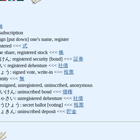
融
 subscription
t down] one's name, register
ered <<<
式
re, registered stock <<<
株
istered security [bond] <<<
証券
istered debenture <<<
社債
gned vote, write-in <<<
投票
ity <<<
無
, unregistered, uninscribed, anonymous
 uninscribed bond <<<
債権
unregistered debenture <<<
社債
secret ballot [voting] <<<
投票
uninscribed deposit <<<
貯金