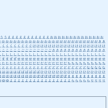
う
う
え
え
え
え
え
え
え
え
え
え
え
お
お
お
お
お
お
お
お
お
お
お
お
お
お
か
か
か
か
か
か
か
か
か
か
か
か
か
か
か
が
が
が
が
が
が
が
が
が
が
が
き
き
く
く
く
く
く
く
ぐ
ぐ
ぐ
け
け
け
け
け
け
け
け
け
け
け
け
け
け
け
け
け
け
け
こ
こ
こ
こ
こ
こ
ご
ご
ご
ご
ご
ご
ご
ご
さ
さ
さ
さ
さ
さ
さ
さ
さ
さ
さ
さ
さ
さ
し
し
し
し
し
し
し
し
し
し
し
し
し
し
し
し
し
し
し
し
し
し
し
し
し
し
し
し
す
す
す
ず
ず
せ
せ
せ
せ
せ
せ
せ
せ
せ
せ
せ
せ
せ
せ
せ
せ
せ
せ
せ
せ
せ
せ
せ
た
た
た
た
た
だ
だ
だ
だ
だ
だ
だ
だ
だ
だ
だ
だ
だ
ち
ち
ち
ち
ち
ち
ち
ち
ち
ち
と
と
と
と
と
と
と
と
と
と
と
と
ど
ど
ど
ど
ど
ど
ど
ど
ど
ど
ど
な
な
な
な
な
は
は
は
は
は
ば
ば
ば
ば
ば
ば
ひ
ひ
ひ
ひ
ひ
ひ
ひ
ひ
ひ
ひ
ひ
ひ
ひ
ひ
ひ
ひ
ひ
ほ
ほ
ほ
ほ
ほ
ほ
ほ
ほ
ほ
ほ
ぼ
ぼ
ぼ
ぼ
ぼ
ぼ
ぼ
ぼ
ま
ま
ま
ま
ま
ま
ま
ま
ま
ま
ゆ
ゆ
ゆ
よ
よ
よ
よ
よ
よ
よ
よ
よ
よ
よ
よ
よ
よ
よ
よ
ら
ら
ら
ら
ら
り
り
り
り