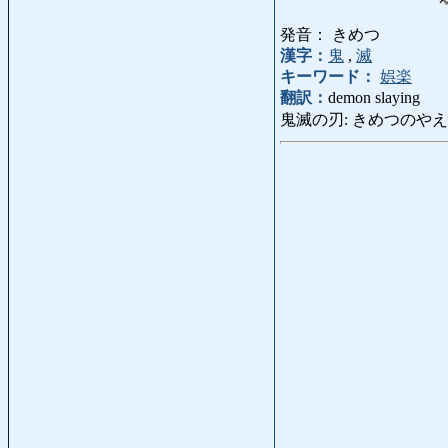
発音： きめつ
漢字：
鬼
,
滅
キーワード：
娯楽
翻訳：
demon slaying
鬼滅の刃: きめつのやえば: Demon