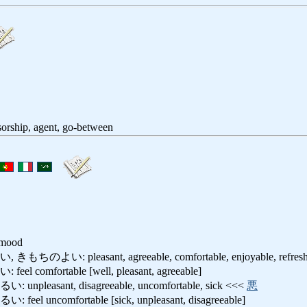
sorship, agent, go-between
, mood
い: pleasant, agreeable, comfortable, enjoyable, refreshi
omfortable [well, pleasant, agreeable]
easant, disagreeable, uncomfortable, sick <<<
悪
uncomfortable [sick, unpleasant, disagreeable]