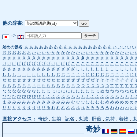
他の辞書:
=>
始めの仮名
:
あ
あ
あ
あ
あ
あ
あ
あ
あ
あ
あ
あ
あ
あ
あ
あ
あ
あ
い
い
い
い
い
お
お
お
お
お
お
か
か
か
か
か
か
か
か
か
か
か
か
か
か
か
か
か
か
か
か
か
き
き
き
き
き
き
き
き
き
き
き
き
き
き
き
き
き
き
き
き
き
き
き
き
き
き
き
け
け
げ
げ
げ
げ
げ
げ
げ
げ
げ
げ
げ
げ
こ
こ
こ
こ
こ
こ
こ
こ
こ
こ
こ
こ
こ
さ
さ
さ
さ
さ
さ
さ
さ
さ
さ
ざ
ざ
ざ
ざ
ざ
し
し
し
し
し
し
し
し
し
し
し
し
し
し
し
し
し
し
し
し
し
し
し
じ
じ
じ
じ
じ
じ
じ
じ
じ
じ
じ
じ
じ
じ
じ
じ
せ
せ
せ
せ
せ
せ
せ
せ
せ
せ
せ
せ
ぜ
ぜ
ぜ
ぜ
ぜ
ぜ
ぜ
そ
そ
そ
そ
そ
そ
そ
そ
ち
ち
ち
ち
ち
ち
ち
ち
ち
ち
ち
ち
ち
ち
ち
つ
つ
つ
つ
つ
つ
つ
て
て
て
て
て
な
な
な
な
な
な
な
に
に
に
に
に
に
に
に
に
に
に
に
に
ぬ
ね
ね
ね
ね
ね
ね
ひ
ひ
ひ
び
び
び
び
び
ふ
ふ
ふ
ふ
ふ
ふ
ふ
ふ
ふ
ふ
ふ
ふ
ふ
ふ
ふ
ふ
ふ
ふ
ふ
ま
み
み
み
み
み
み
み
み
み
み
み
み
み
む
む
む
む
む
む
む
め
め
め
め
め
め
り
り
り
り
り
り
り
り
り
る
れ
れ
れ
れ
れ
れ
れ
ろ
ろ
ろ
ろ
ろ
わ
わ
わ
わ
わ
直接アクセス：
奇妙
,
生娘
,
記名
,
鬼滅
,
肝煎
,
気持
,
着物
,
鬼
奇妙