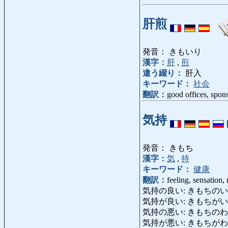
肝煎
発音： きもいり
漢字：
肝
,
煎
違う綴り：
肝入
キーワード：
社会
翻訳：
good offices, spon
気持
発音： きもち
漢字：
気
,
持
キーワード：
健康
翻訳：
feeling, sensation
気持の良い: きもちのいい, きもちのよ
気持が良い: きもちがいい: feel c
気持の悪い: きもちのわるい: unpl
気持が悪い: きもちがわるい: feel 