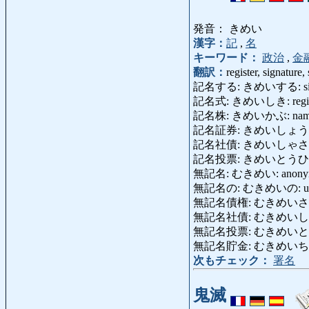
発音： きめい
漢字：
記
,
名
キーワード：
政治
,
金
翻訳：
register, signature,
記名する: きめいする: sign [pu
記名式: きめいしき: regist
記名株: きめいかぶ: name sha
記名証券: きめいしょうけん: reg
記名社債: きめいしゃさい: reg
記名投票: きめいとうひょう: si
無記名: むきめい: anonym
無記名の: むきめいの: unsigned
無記名債権: むきめいさいけん:
無記名社債: むきめいしゃさい: 
無記名投票: むきめいとうひょう: 
無記名貯金: むきめいちょきん: 
次もチェック：
署名
鬼滅