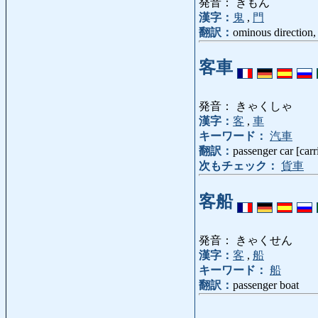
発音： きもん
漢字：
鬼
,
門
翻訳：
ominous direction,
客車
発音： きゃくしゃ
漢字：
客
,
車
キーワード：
汽車
翻訳：
passenger car [carr
次もチェック：
貨車
客船
発音： きゃくせん
漢字：
客
,
船
キーワード：
船
翻訳：
passenger boat