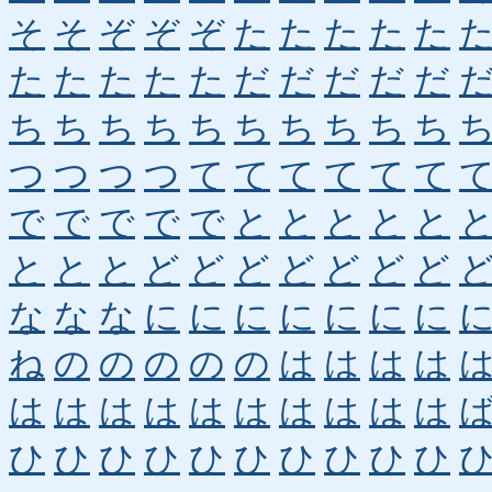
そ
そ
ぞ
ぞ
ぞ
た
た
た
た
た
た
た
た
た
た
だ
だ
だ
だ
だ
ち
ち
ち
ち
ち
ち
ち
ち
ち
ち
つ
つ
つ
つ
て
て
て
て
て
て
で
で
で
で
で
と
と
と
と
と
と
と
と
ど
ど
ど
ど
ど
ど
ど
な
な
な
に
に
に
に
に
に
に
ね
の
の
の
の
の
は
は
は
は
は
は
は
は
は
は
は
は
は
は
ひ
ひ
ひ
ひ
ひ
ひ
ひ
ひ
ひ
ひ