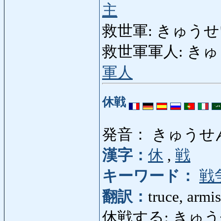
主
救世軍: きゅうせいぐん
救世軍軍人: きゅうせ
軍人
休戦
発音： きゅうせ
漢字：
休
,
戦
キーワード：
戦
翻訳：
truce, armis
休戦する: きゅうせんする