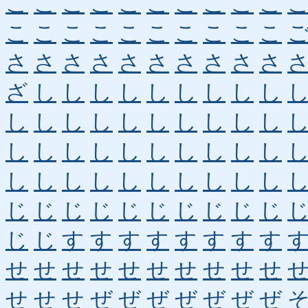
こ
こ
こ
こ
こ
こ
こ
こ
こ
こ
こ
こ
こ
こ
こ
こ
こ
こ
こ
こ
さ
さ
さ
さ
さ
さ
さ
さ
さ
さ
ざ
し
し
し
し
し
し
し
し
し
し
し
し
し
し
し
し
し
し
し
し
し
し
し
し
し
し
し
し
し
し
し
し
し
し
し
し
し
し
し
じ
じ
じ
じ
じ
じ
じ
じ
じ
じ
じ
じ
す
す
す
す
す
す
す
す
せ
せ
せ
せ
せ
せ
せ
せ
せ
せ
せ
せ
せ
ぜ
ぜ
ぜ
ぜ
ぜ
ぜ
ぜ