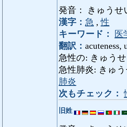
発音： きゅうせ
漢字：
急
,
性
キーワード：
医
翻訳：
acuteness, 
急性の: きゅうせいの:
急性肺炎: きゅうせいは
肺炎
次もチェック：
旧姓