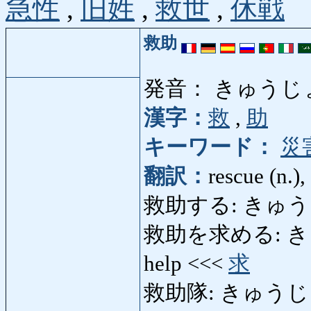
急性
,
旧姓
,
救世
,
休戦
救助
発音： きゅうじ
漢字：
救
,
助
キーワード：
災
翻訳：
rescue (n.), 
救助する: きゅうじょする:
救助を求める: きゅう
help <<<
求
救助隊: きゅうじょたい