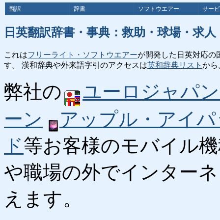
翻訳
辞書
ソフトウエアー
サービ
日英翻訳辞書・事典：救助・球場・求人
これは
フリーライト・ソフトウエアー
が開発した日英対応の
す。 漢和辞典や外来語字引のアクセスは
英和辞典リスト
から
弊社の
ユーロジャパン
ーン
アップル・アイパ
ド
等お客様のモバイル機
や職場の外でインターネ
えます。