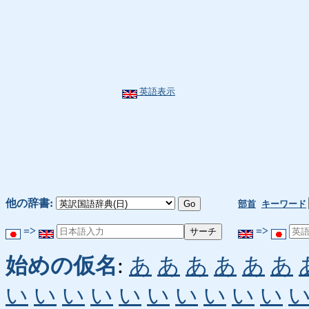
英語表示
他の辞書:
部首
キーワード
=>
=>
始めの仮名
:
あ
あ
あ
あ
あ
あ
い
い
い
い
い
い
い
い
い
い