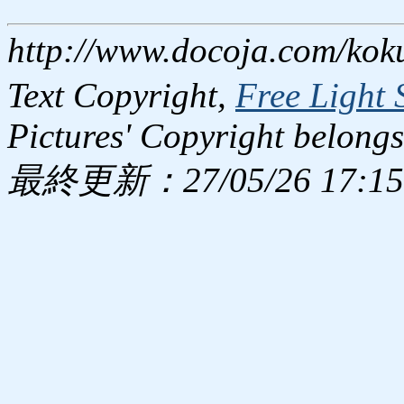
http://www.docoja.com/kok
Text Copyright,
Free Light 
Pictures' Copyright belongs
最終更新：27/05/26 17:15