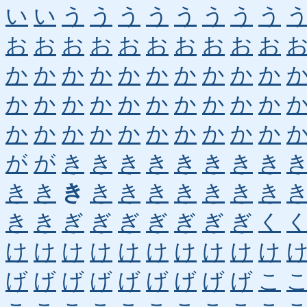
い
い
う
う
う
う
う
う
う
う
お
お
お
お
お
お
お
お
お
お
か
か
か
か
か
か
か
か
か
か
か
か
か
か
か
か
か
か
か
か
か
か
か
か
か
か
か
か
か
か
が
が
き
き
き
き
き
き
き
き
き
き
き
き
き
き
き
き
き
き
き
き
ぎ
ぎ
ぎ
ぎ
ぎ
ぎ
ぎ
く
け
け
け
け
け
け
け
け
け
け
げ
げ
げ
げ
げ
げ
げ
げ
げ
こ