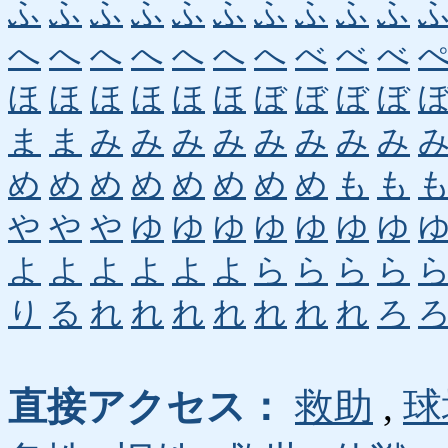
ふ
ふ
ふ
ふ
ふ
ふ
ふ
ふ
ふ
ふ
へ
へ
へ
へ
へ
へ
へ
べ
べ
べ
ほ
ほ
ほ
ほ
ほ
ほ
ぼ
ぼ
ぼ
ぼ
ま
ま
み
み
み
み
み
み
み
み
め
め
め
め
め
め
め
め
も
も
や
や
や
ゆ
ゆ
ゆ
ゆ
ゆ
ゆ
ゆ
よ
よ
よ
よ
よ
よ
ら
ら
ら
ら
り
る
れ
れ
れ
れ
れ
れ
れ
ろ
直接アクセス：
救助
,
球