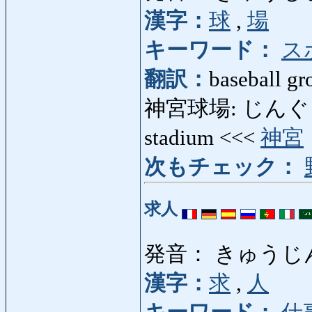
漢字：
球
,
場
キーワード：
ス
翻訳：
baseball g
神宮球場: じんぐうきゅ
stadium <<<
神宮
次もチェック：
求人
発音： きゅうじ
漢字：
求
,
人