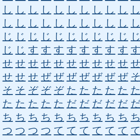
し
し
し
し
し
し
し
し
し
し
し
し
し
し
し
し
し
し
し
し
じ
じ
じ
じ
じ
じ
じ
じ
じ
じ
じ
じ
す
す
す
す
す
す
す
す
せ
せ
せ
せ
せ
せ
せ
せ
せ
せ
せ
せ
せ
ぜ
ぜ
ぜ
ぜ
ぜ
ぜ
ぜ
そ
そ
ぞ
ぞ
ぞ
た
た
た
た
た
た
た
た
た
た
だ
だ
だ
だ
だ
ち
ち
ち
ち
ち
ち
ち
ち
ち
ち
つ
つ
つ
つ
て
て
て
て
て
て