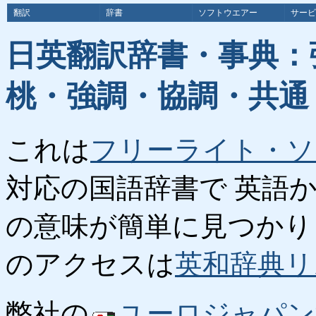
翻訳
辞書
ソフトウエアー
サービ
日英翻訳辞書・事典：
桃・強調・協調・共通
これは
フリーライト・ソ
対応の国語辞書で 英語
の意味が簡単に見つかり
のアクセスは
英和辞典リ
弊社の
ユーロジャパン