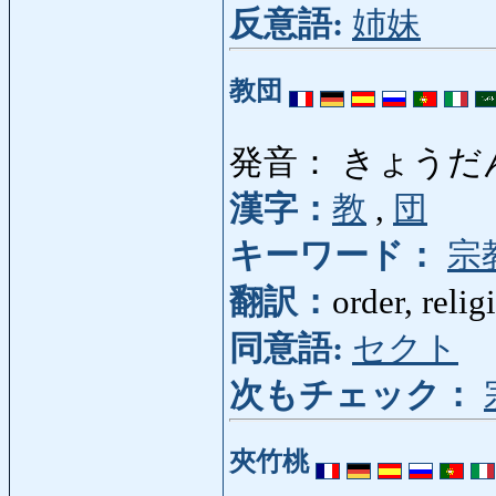
反意語:
姉妹
教団
発音： きょうだ
漢字：
教
,
団
キーワード：
宗
翻訳：
order, reli
同意語:
セクト
次もチェック：
夾竹桃