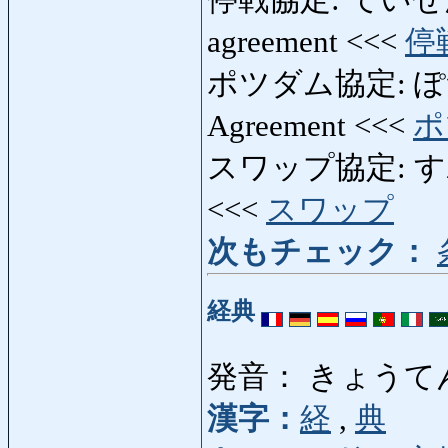
agreement <<<
停
ポツダム協定: ぽつ
Agreement <<<
ポ
スワップ協定: すわっ
<<<
スワップ
次もチェック：
経典
発音： きょうてん
漢字：
経
,
典