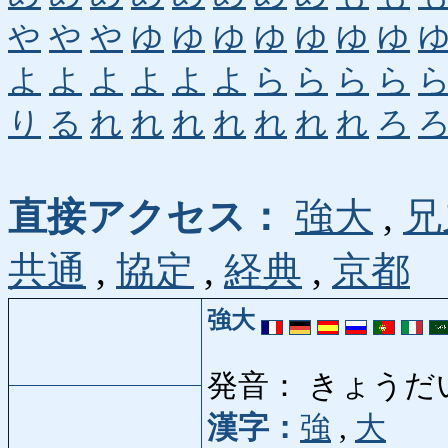
や
や
や
ゆ
ゆ
ゆ
ゆ
ゆ
ゆ
ゆ
よ
よ
よ
よ
よ
よ
ら
ら
ら
ら
り
る
れ
れ
れ
れ
れ
れ
れ
ろ
直接アクセス：
強大
,
兄
共通
,
協定
,
経典
,
京都
強大
発音： きょうだ
漢字：
強
,
大