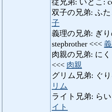
従兄弟: いとこ: co
双子の兄弟: ふたごの
子
義理の兄弟: ぎりのきょ
stepbrother <<<
義
肉親の兄弟: にくしんの
<<<
肉親
グリム兄弟: ぐりむき
リム
ライト兄弟: らいときょ
イト