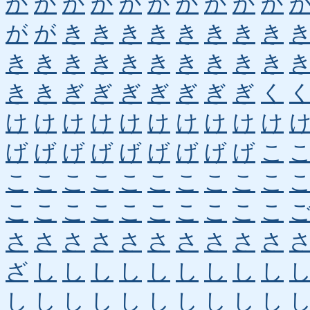
か
か
か
か
か
か
か
か
か
か
が
が
き
き
き
き
き
き
き
き
き
き
き
き
き
き
き
き
き
き
き
き
ぎ
ぎ
ぎ
ぎ
ぎ
ぎ
ぎ
く
け
け
け
け
け
け
け
け
け
け
げ
げ
げ
げ
げ
げ
げ
げ
げ
こ
こ
こ
こ
こ
こ
こ
こ
こ
こ
こ
こ
こ
こ
こ
こ
こ
こ
こ
こ
こ
さ
さ
さ
さ
さ
さ
さ
さ
さ
さ
ざ
し
し
し
し
し
し
し
し
し
し
し
し
し
し
し
し
し
し
し