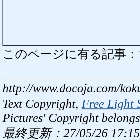
このページに有る記事：1884
http://www.docoja.com/kok
Text Copyright,
Free Light 
Pictures' Copyright belongs
最終更新：27/05/26 17:15