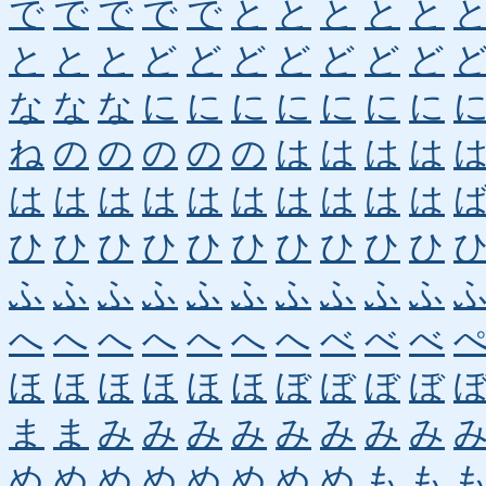
で
で
で
で
で
と
と
と
と
と
と
と
と
ど
ど
ど
ど
ど
ど
ど
な
な
な
に
に
に
に
に
に
に
ね
の
の
の
の
の
は
は
は
は
は
は
は
は
は
は
は
は
は
は
ひ
ひ
ひ
ひ
ひ
ひ
ひ
ひ
ひ
ひ
ふ
ふ
ふ
ふ
ふ
ふ
ふ
ふ
ふ
ふ
へ
へ
へ
へ
へ
へ
へ
べ
べ
べ
ほ
ほ
ほ
ほ
ほ
ほ
ぼ
ぼ
ぼ
ぼ
ま
ま
み
み
み
み
み
み
み
み
め
め
め
め
め
め
め
め
も
も