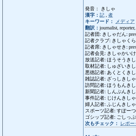
発音： きしゃ
漢字：
記
,
者
キーワード：
メディア
翻訳：
journalist, reporte
記者団: きしゃだん: press 
記者クラブ: きしゃくらぶ: p
記者席: きしゃせき: press 
記者会見: きしゃかいけん: pr
放送記者: ほうそうきしゃ: (t
取材記者: しゅざいきしゃ: re
悪徳記者: あくとくきしゃ: corr
雑誌記者: ざっしきしゃ: magaz
訪問記者: ほうもんきしゃ: int
新聞記者: しんぷんきしゃ: repo
事件記者: じけんきしゃ: crime 
婦人記者: ふじんきしゃ: lady 
スポーツ記者: すぽーつきしゃ:
ゴシップ記者: ごしっぷきしゃ:
次もチェック：
レポー