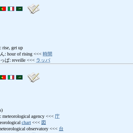
e, get up
ur of rising <<<
時間
reveille <<<
ラッパ
s)
orological agency <<<
庁
ological
chart
<<<
図
ological observatory <<<
台