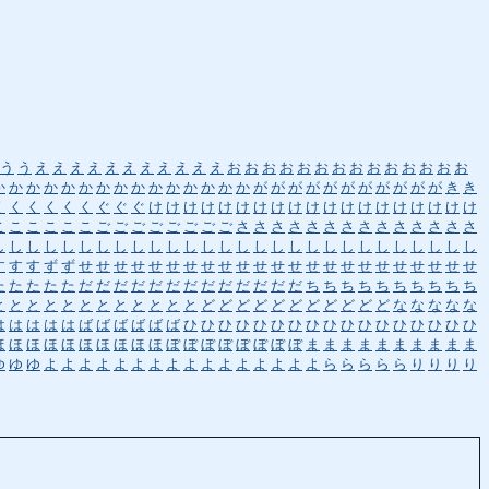
う
う
え
え
え
え
え
え
え
え
え
え
え
お
お
お
お
お
お
お
お
お
お
お
お
お
お
か
か
か
か
か
か
か
か
か
か
か
か
か
か
か
が
が
が
が
が
が
が
が
が
が
が
き
き
く
く
く
く
く
く
ぐ
ぐ
ぐ
け
け
け
け
け
け
け
け
け
け
け
け
け
け
け
け
け
け
け
こ
こ
こ
こ
こ
こ
ご
ご
ご
ご
ご
ご
ご
ご
さ
さ
さ
さ
さ
さ
さ
さ
さ
さ
さ
さ
さ
さ
し
し
し
し
し
し
し
し
し
し
し
し
し
し
し
し
し
し
し
し
し
し
し
し
し
し
し
し
す
す
す
ず
ず
せ
せ
せ
せ
せ
せ
せ
せ
せ
せ
せ
せ
せ
せ
せ
せ
せ
せ
せ
せ
せ
せ
せ
た
た
た
た
た
だ
だ
だ
だ
だ
だ
だ
だ
だ
だ
だ
だ
だ
ち
ち
ち
ち
ち
ち
ち
ち
ち
ち
と
と
と
と
と
と
と
と
と
と
と
と
ど
ど
ど
ど
ど
ど
ど
ど
ど
ど
ど
な
な
な
な
な
は
は
は
は
は
ば
ば
ば
ば
ば
ば
ひ
ひ
ひ
ひ
ひ
ひ
ひ
ひ
ひ
ひ
ひ
ひ
ひ
ひ
ひ
ひ
ひ
ほ
ほ
ほ
ほ
ほ
ほ
ほ
ほ
ほ
ほ
ぼ
ぼ
ぼ
ぼ
ぼ
ぼ
ぼ
ぼ
ま
ま
ま
ま
ま
ま
ま
ま
ま
ま
ゆ
ゆ
ゆ
よ
よ
よ
よ
よ
よ
よ
よ
よ
よ
よ
よ
よ
よ
よ
よ
ら
ら
ら
ら
ら
り
り
り
り