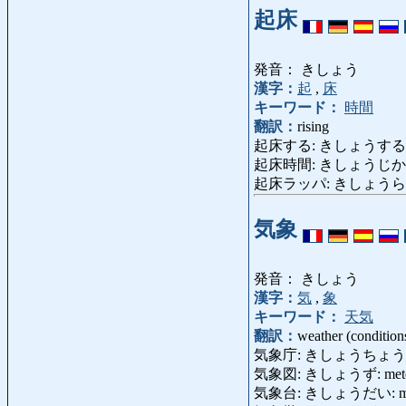
起床
発音： きしょう
漢字：
起
,
床
キーワード：
時間
翻訳：
rising
起床する: きしょうする: ris
起床時間: きしょうじかん: ho
起床ラッパ: きしょうらっぱ: 
気象
発音： きしょう
漢字：
気
,
象
キーワード：
天気
翻訳：
weather (condition
気象庁: きしょうちょう: mete
気象図: きしょうず: meteor
気象台: きしょうだい: meteor