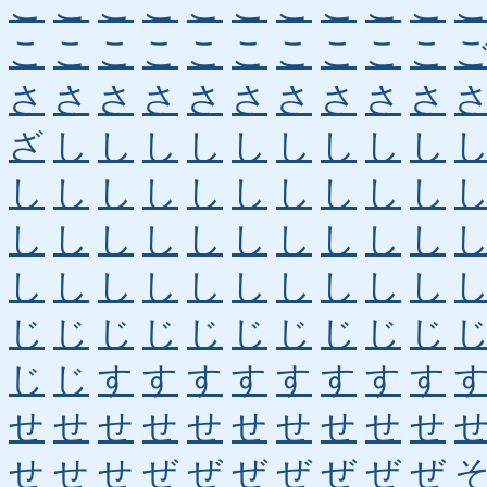
こ
こ
こ
こ
こ
こ
こ
こ
こ
こ
こ
こ
こ
こ
こ
こ
こ
こ
こ
こ
さ
さ
さ
さ
さ
さ
さ
さ
さ
さ
ざ
し
し
し
し
し
し
し
し
し
し
し
し
し
し
し
し
し
し
し
し
し
し
し
し
し
し
し
し
し
し
し
し
し
し
し
し
し
し
し
じ
じ
じ
じ
じ
じ
じ
じ
じ
じ
じ
じ
す
す
す
す
す
す
す
す
せ
せ
せ
せ
せ
せ
せ
せ
せ
せ
せ
せ
せ
ぜ
ぜ
ぜ
ぜ
ぜ
ぜ
ぜ