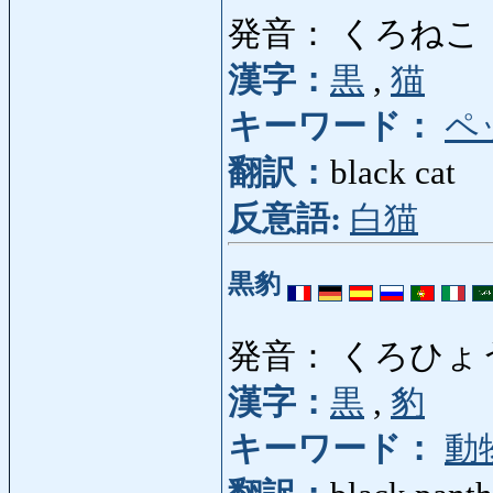
発音： くろねこ
漢字：
黒
,
猫
キーワード：
ペ
翻訳：
black cat
反意語:
白猫
黒豹
発音： くろひょ
漢字：
黒
,
豹
キーワード：
動