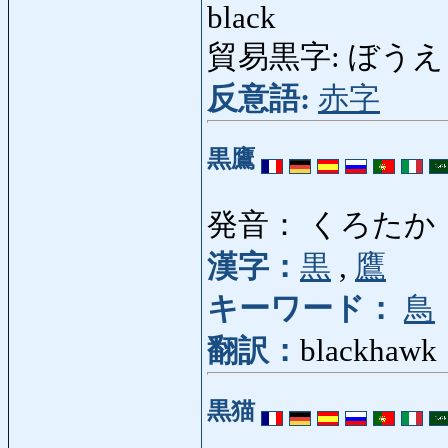
black
貿易黒字: ぼうえきくろ
反意語:
赤字
黒鷹
発音： くろたか
漢字：
黒
,
鷹
キーワード：
鳥
翻訳：
blackhawk
黒猫