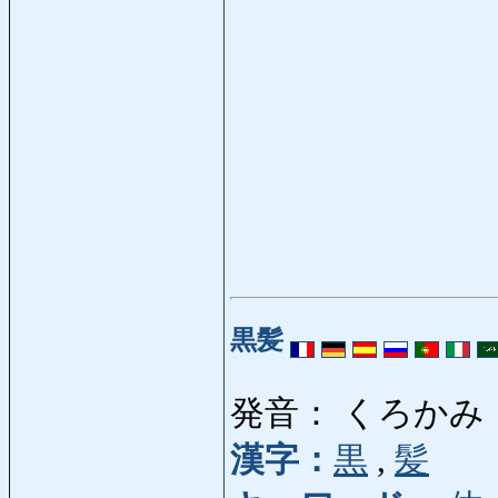
黒髪
発音： くろかみ
漢字：
黒
,
髪