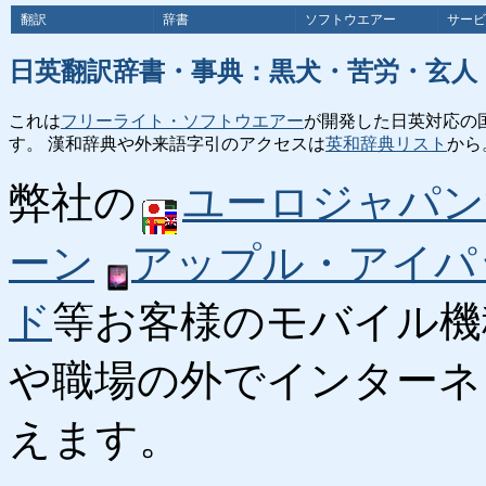
翻訳
辞書
ソフトウエアー
サービ
日英翻訳辞書・事典：黒犬・苦労・玄人
これは
フリーライト・ソフトウエアー
が開発した日英対応の
す。 漢和辞典や外来語字引のアクセスは
英和辞典リスト
から
弊社の
ユーロジャパン
ーン
アップル・アイパ
ド
等お客様のモバイル機
や職場の外でインターネ
えます。