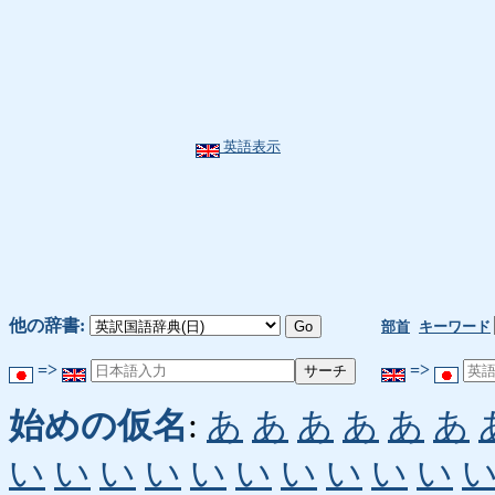
英語表示
他の辞書:
部首
キーワード
=>
=>
始めの仮名
:
あ
あ
あ
あ
あ
あ
い
い
い
い
い
い
い
い
い
い