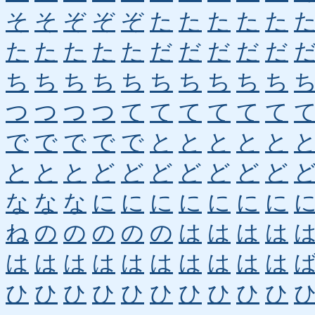
そ
そ
ぞ
ぞ
ぞ
た
た
た
た
た
た
た
た
た
た
だ
だ
だ
だ
だ
ち
ち
ち
ち
ち
ち
ち
ち
ち
ち
つ
つ
つ
つ
て
て
て
て
て
て
で
で
で
で
で
と
と
と
と
と
と
と
と
ど
ど
ど
ど
ど
ど
ど
な
な
な
に
に
に
に
に
に
に
ね
の
の
の
の
の
は
は
は
は
は
は
は
は
は
は
は
は
は
は
ひ
ひ
ひ
ひ
ひ
ひ
ひ
ひ
ひ
ひ