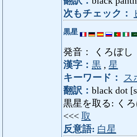
翻訳：
black panth
次もチェック：
黒星
発音： くろぼし
漢字：
黒
,
星
キーワード：
ス
翻訳：
black dot [s
黒星を取る: くろぼしをと
<<<
取
反意語:
白星