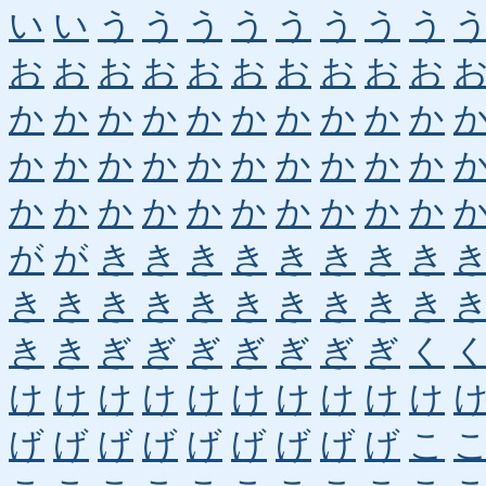
い
い
う
う
う
う
う
う
う
う
お
お
お
お
お
お
お
お
お
お
か
か
か
か
か
か
か
か
か
か
か
か
か
か
か
か
か
か
か
か
か
か
か
か
か
か
か
か
か
か
が
が
き
き
き
き
き
き
き
き
き
き
き
き
き
き
き
き
き
き
き
き
ぎ
ぎ
ぎ
ぎ
ぎ
ぎ
ぎ
く
け
け
け
け
け
け
け
け
け
け
げ
げ
げ
げ
げ
げ
げ
げ
げ
こ