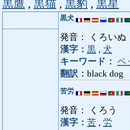
黒鷹
,
黒猫
,
黒豹
,
黒星
黒犬
発音： くろいぬ
漢字：
黒
,
犬
キーワード：
ペ
翻訳：
black dog
苦労
発音： くろう
漢字：
苦
,
労