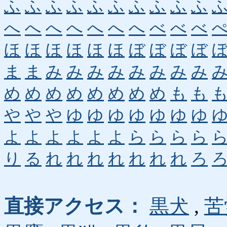
ふ
ふ
ふ
ふ
ふ
ふ
ふ
ふ
ふ
ふ
へ
へ
へ
へ
へ
へ
へ
べ
べ
べ
ほ
ほ
ほ
ほ
ほ
ほ
ぼ
ぼ
ぼ
ぼ
ま
ま
み
み
み
み
み
み
み
み
め
め
め
め
め
め
め
め
も
も
や
や
や
ゆ
ゆ
ゆ
ゆ
ゆ
ゆ
ゆ
よ
よ
よ
よ
よ
よ
ら
ら
ら
ら
り
る
れ
れ
れ
れ
れ
れ
れ
ろ
直接アクセス：
黒犬
,
苦