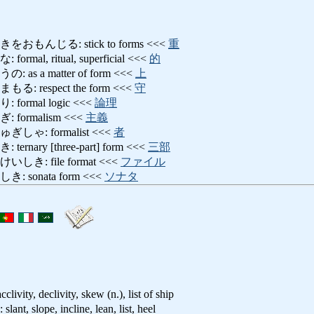
んじる: stick to forms <<<
重
l, ritual, superficial <<<
的
 a matter of form <<<
上
respect the form <<<
守
rmal logic <<<
論理
ormalism <<<
主義
ゃ: formalist <<<
者
ary [three-part] form <<<
三部
: file format <<<
ファイル
sonata form <<<
ソナタ
cclivity, declivity, skew (n.), list of ship
lope, incline, lean, list, heel