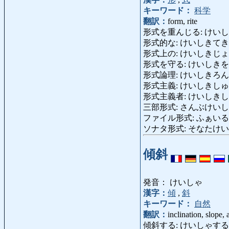
キーワード：
科学
翻訳：
form, rite
形式を重んじる: けいしきをおも
形式的な: けいしきてきな: forma
形式上の: けいしきじょうの: as
形式を守る: けいしきをまもる: 
形式論理: けいしきろんり: fo
形式主義: けいしきしゅぎ: f
形式主義者: けいしきしゅぎし
三部形式: さんぶけいしき: tern
ファイル形式: ふぁいるけいしき
ソナタ形式: そなたけいしき: 
傾斜
発音： けいしゃ
漢字：
傾
,
斜
キーワード：
自然
翻訳：
inclination, slope, a
傾斜する: けいしゃする: slant, s