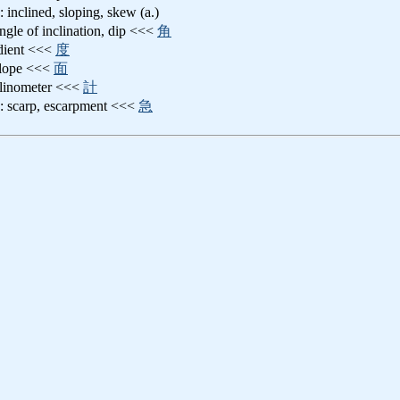
ed, sloping, skew (a.)
f inclination, dip <<<
角
ent <<<
度
pe <<<
面
ometer <<<
計
p, escarpment <<<
急