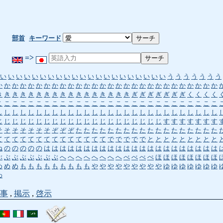
部首
キーワード
=>
い
い
い
い
い
い
い
い
い
い
い
い
い
い
い
い
い
い
い
い
い
う
う
う
う
う
う
う
か
か
か
か
か
か
か
か
か
か
か
か
か
か
か
か
か
か
か
か
か
か
か
か
か
か
か
か
き
き
き
き
き
き
き
き
き
き
き
き
き
き
き
き
き
ぎ
ぎ
ぎ
ぎ
ぎ
ぎ
ぎ
く
く
く
く
こ
こ
こ
こ
こ
こ
こ
こ
こ
こ
こ
こ
こ
こ
こ
こ
こ
こ
こ
こ
こ
こ
こ
こ
こ
こ
こ
こ
し
し
し
し
し
し
し
し
し
し
し
し
し
し
し
し
し
し
し
し
し
し
し
し
し
し
し
し
じ
じ
じ
じ
じ
じ
じ
じ
じ
じ
じ
じ
じ
じ
じ
じ
じ
じ
じ
じ
じ
す
す
す
す
す
す
す
そ
そ
そ
そ
そ
そ
そ
ぞ
ぞ
ぞ
た
た
た
た
た
た
た
た
た
た
た
た
た
た
た
た
た
た
て
て
て
て
て
て
て
て
て
て
て
て
て
て
で
で
で
で
で
と
と
と
と
と
と
と
と
と
ね
の
の
の
の
の
は
は
は
は
は
は
は
は
は
は
は
は
は
は
は
は
は
は
は
は
は
は
ぶ
ぶ
ぶ
ぶ
ぶ
ぶ
ぶ
ぶ
へ
へ
へ
へ
へ
へ
へ
へ
べ
べ
べ
ぺ
ほ
ほ
ほ
ほ
ほ
ほ
ほ
ほ
め
め
め
も
も
も
も
も
も
も
も
も
や
や
や
や
や
や
や
や
や
ゆ
ゆ
ゆ
ゆ
ゆ
ゆ
ゆ
わ
事
,
掲示
,
啓示