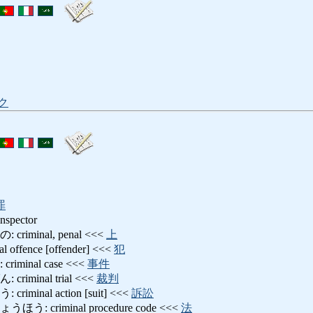
ク
罪
inspector
iminal, penal <<<
上
fence [offender] <<<
犯
minal case <<<
事件
minal trial <<<
裁判
inal action [suit] <<<
訴訟
 criminal procedure code <<<
法