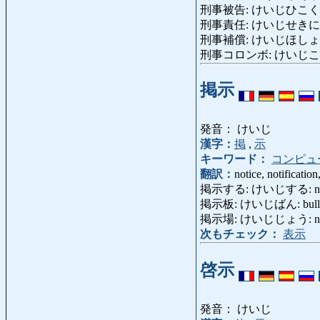
刑事被告: けいじひこく: accu
刑事責任: けいじせきにん: crim
刑事補償: けいじほしょう: crim
刑事コロンボ: けいじころんぼ: Co
掲示
発音： けいじ
漢字：
掲
,
示
キーワード：
コンピュ
翻訳：
notice, notification,
掲示する: けいじする: notify, p
掲示板: けいじばん: bulletin 
掲示場: けいじじょう: notice
次もチェック：
表示
啓示
発音： けいじ