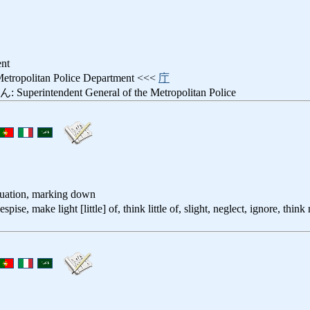
ent
olitan Police Department <<<
庁
ntendent General of the Metropolitan Police
luation, marking down
e light [little] of, think little of, slight, neglect, ignore, think 