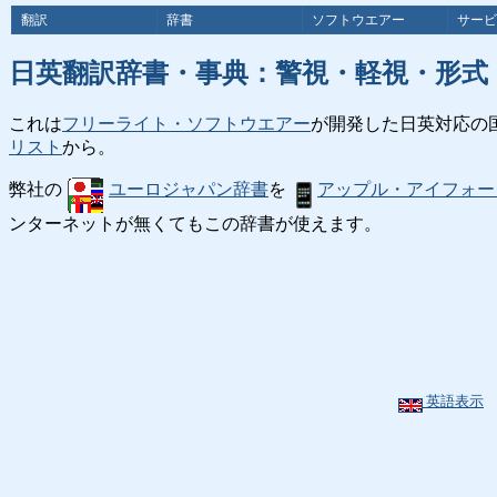
翻訳
辞書
ソフトウエアー
サービ
日英翻訳辞書・事典：警視・軽視・形式
これは
フリーライト・ソフトウエアー
が開発した日英対応の
リスト
から。
弊社の
ユーロジャパン辞書
を
アップル・アイフォー
ンターネットが無くてもこの辞書が使えます。
英語表示