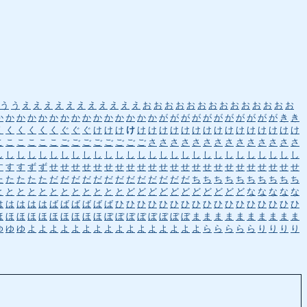
う
う
え
え
え
え
え
え
え
え
え
え
え
お
お
お
お
お
お
お
お
お
お
お
お
お
お
か
か
か
か
か
か
か
か
か
か
か
か
か
か
か
が
が
が
が
が
が
が
が
が
が
が
き
き
く
く
く
く
く
く
ぐ
ぐ
ぐ
け
け
け
け
け
け
け
け
け
け
け
け
け
け
け
け
け
け
け
こ
こ
こ
こ
こ
こ
ご
ご
ご
ご
ご
ご
ご
ご
さ
さ
さ
さ
さ
さ
さ
さ
さ
さ
さ
さ
さ
さ
し
し
し
し
し
し
し
し
し
し
し
し
し
し
し
し
し
し
し
し
し
し
し
し
し
し
し
し
す
す
す
ず
ず
せ
せ
せ
せ
せ
せ
せ
せ
せ
せ
せ
せ
せ
せ
せ
せ
せ
せ
せ
せ
せ
せ
せ
た
た
た
た
た
だ
だ
だ
だ
だ
だ
だ
だ
だ
だ
だ
だ
だ
ち
ち
ち
ち
ち
ち
ち
ち
ち
ち
と
と
と
と
と
と
と
と
と
と
と
と
ど
ど
ど
ど
ど
ど
ど
ど
ど
ど
ど
な
な
な
な
な
は
は
は
は
は
ば
ば
ば
ば
ば
ば
ひ
ひ
ひ
ひ
ひ
ひ
ひ
ひ
ひ
ひ
ひ
ひ
ひ
ひ
ひ
ひ
ひ
ほ
ほ
ほ
ほ
ほ
ほ
ほ
ほ
ほ
ほ
ぼ
ぼ
ぼ
ぼ
ぼ
ぼ
ぼ
ぼ
ま
ま
ま
ま
ま
ま
ま
ま
ま
ま
ゆ
ゆ
ゆ
よ
よ
よ
よ
よ
よ
よ
よ
よ
よ
よ
よ
よ
よ
よ
よ
ら
ら
ら
ら
ら
り
り
り
り