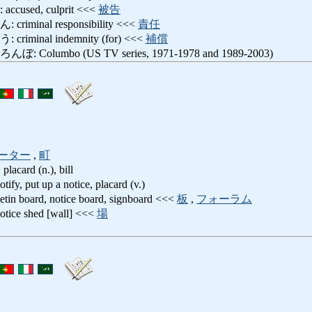
sed, culprit <<<
被告
inal responsibility <<<
責任
inal indemnity (for) <<<
補償
lumbo (US TV series, 1971-1978 and 1989-2003)
ーター
,
町
 placard (n.), bill
ut up a notice, placard (v.)
board, notice board, signboard <<<
板
,
フォーラム
 shed [wall] <<<
場