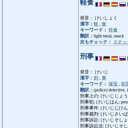
軽食
発音： けいしょく
漢字：
軽
,
食
キーワード：
外食
翻訳：
light meal, snack
次もチェック：
スナッ
刑事
発音： けいじ
漢字：
刑
,
事
キーワード：
保安
,
犯
翻訳：
(police) detective, 
刑事上の: けいじじょうの: cr
刑事犯: けいじはん: penal of
刑事事件: けいじじけん: cri
刑事裁判: けいじさいばん: cri
刑事訴訟: けいじそしょう: crim
刑事訴訟法: けいじそしょうほう: