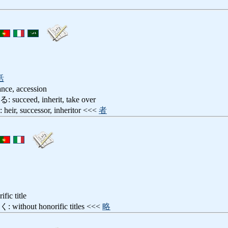
活
ance, accession
eed, inherit, take over
successor, inheritor <<<
者
ific title
out honorific titles <<<
略