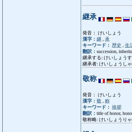
継承
発音： けいしょう
漢字：
継
,
承
キーワード：
歴史
,
生
翻訳：
succession, inherit
継承する: けいしょうする: succ
継承者: けいしょうしゃ: heir, 
敬称
発音： けいしょう
漢字：
敬
,
称
キーワード：
挨拶
翻訳：
title of honor, honor
敬称略: けいしょうりゃく: with