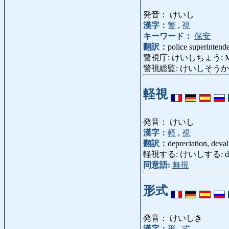
発音： けいし
漢字：
警
,
視
キーワード：
保安
翻訳：
police superintend
警視庁: けいしちょう: Metrop
警視総監: けいしそうかん: Superi
軽視
発音： けいし
漢字：
軽
,
視
翻訳：
depreciation, deva
軽視する: けいしする: despise, mak
同意語:
無視
形式
発音： けいしき
漢字：
形
,
式