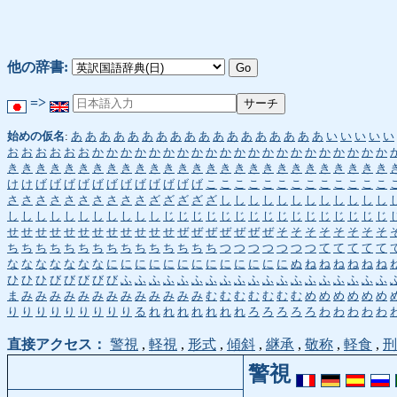
他の辞書:
=>
始めの仮名
:
あ
あ
あ
あ
あ
あ
あ
あ
あ
あ
あ
あ
あ
あ
あ
あ
あ
あ
い
い
い
い
い
お
お
お
お
お
お
か
か
か
か
か
か
か
か
か
か
か
か
か
か
か
か
か
か
か
か
か
き
き
き
き
き
き
き
き
き
き
き
き
き
き
き
き
き
き
き
き
き
き
き
き
き
き
き
け
け
げ
げ
げ
げ
げ
げ
げ
げ
げ
げ
げ
げ
こ
こ
こ
こ
こ
こ
こ
こ
こ
こ
こ
こ
こ
さ
さ
さ
さ
さ
さ
さ
さ
さ
さ
ざ
ざ
ざ
ざ
ざ
し
し
し
し
し
し
し
し
し
し
し
し
し
し
し
し
し
し
し
し
し
し
し
じ
じ
じ
じ
じ
じ
じ
じ
じ
じ
じ
じ
じ
じ
じ
じ
せ
せ
せ
せ
せ
せ
せ
せ
せ
せ
せ
せ
ぜ
ぜ
ぜ
ぜ
ぜ
ぜ
ぜ
そ
そ
そ
そ
そ
そ
そ
そ
ち
ち
ち
ち
ち
ち
ち
ち
ち
ち
ち
ち
ち
ち
ち
つ
つ
つ
つ
つ
つ
つ
て
て
て
て
て
な
な
な
な
な
な
な
に
に
に
に
に
に
に
に
に
に
に
に
に
ぬ
ね
ね
ね
ね
ね
ね
ひ
ひ
ひ
び
び
び
び
び
ふ
ふ
ふ
ふ
ふ
ふ
ふ
ふ
ふ
ふ
ふ
ふ
ふ
ふ
ふ
ふ
ふ
ふ
ふ
ま
み
み
み
み
み
み
み
み
み
み
み
み
み
む
む
む
む
む
む
む
め
め
め
め
め
め
り
り
り
り
り
り
り
り
り
る
れ
れ
れ
れ
れ
れ
れ
ろ
ろ
ろ
ろ
ろ
わ
わ
わ
わ
わ
直接アクセス：
警視
,
軽視
,
形式
,
傾斜
,
継承
,
敬称
,
軽食
,
刑
警視