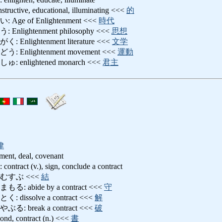
ive, educational, illuminating <<<
的
e of Enlightenment <<<
時代
ightenment philosophy <<<
思想
lightenment literature <<<
文学
nlightenment movement <<<
運動
nlightened monarch <<<
君主
律
ement, deal, covenant
t (v.), sign, conclude a contract
むすぶ <<<
結
abide by a contract <<<
守
ssolve a contract <<<
解
break a contract <<<
破
contract (n.) <<<
書