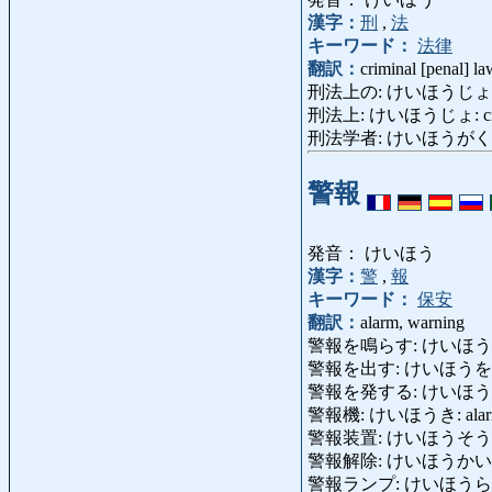
漢字：
刑
,
法
キーワード：
法律
翻訳：
criminal [penal] la
刑法上の: けいほうじょうの: c
刑法上: けいほうじょ: crim
刑法学者: けいほうがくしゃ: 
警報
発音： けいほう
漢字：
警
,
報
キーワード：
保安
翻訳：
alarm, warning
警報を鳴らす: けいほうをならす: g
警報を出す: けいほうを
警報を発する: けいほう
警報機: けいほうき: alar
警報装置: けいほうそうち
警報解除: けいほうかいじょ: 
警報ランプ: けいほうらんぷ: 