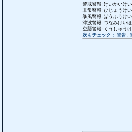
警戒警報: けいかいけいほう: a
非常警報: ひじょうけいほう: 
暴風警報: ぼうふうけいほう: 
津波警報: つなみけいほう: tsu
空襲警報: くうしゅうけいほう: a
次もチェック：
警告
,