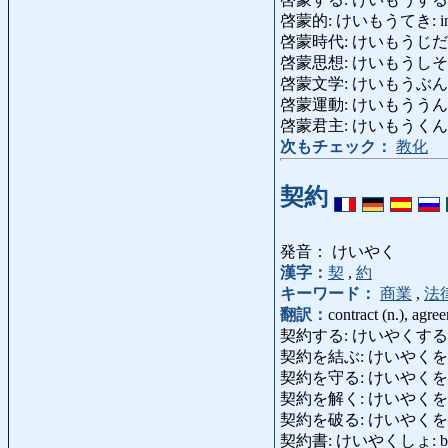
啓蒙的: けいもうてき: instruct
啓蒙時代: けいもうじだい: Ag
啓蒙思想: けいもうしそう: Enl
啓蒙文学: けいもうぶんがく: En
啓蒙運動: けいもううんどう: E
啓蒙君主: けいもうくんしゅ: e
次もチェック：
教化
契約
発音： けいやく
漢字：
契
,
約
キーワード：
商業
,
法
翻訳：
contract (n.), agre
契約する: けいやくする: contrac
契約を結ぶ: けいやくを
契約を守る: けいやくをまもる: 
契約を解く: けいやくをとく: di
契約を破る: けいやくをやぶる: 
契約書: けいやくしょ: bond, 