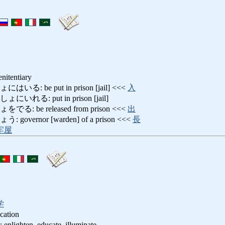
penitentiary
 be put in prison [jail] <<<
入
る: put in prison [jail]
 be released from prison <<<
出
ernor [warden] of a prison <<<
長
牢屋
学
cation
ten, educate, illuminate