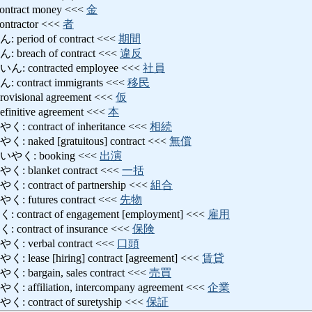
ract money <<<
金
ractor <<<
者
iod of contract <<<
期間
ach of contract <<<
違反
ontracted employee <<<
社員
tract immigrants <<<
移民
ional agreement <<<
仮
tive agreement <<<
本
ntract of inheritance <<<
相続
ed [gratuitous] contract <<<
無償
: booking <<<
出演
lanket contract <<<
一括
ntract of partnership <<<
組合
utures contract <<<
先物
ract of engagement [employment] <<<
雇用
tract of insurance <<<
保険
erbal contract <<<
口頭
e [hiring] contract [agreement] <<<
賃貸
rgain, sales contract <<<
売買
iliation, intercompany agreement <<<
企業
ntract of suretyship <<<
保証