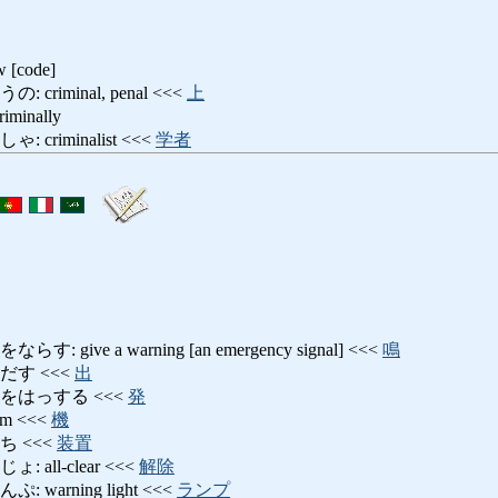
w [code]
riminal, penal <<<
上
inally
criminalist <<<
学者
ive a warning [an emergency signal] <<<
鳴
だす <<<
出
をはっする <<<
発
m <<<
機
 <<<
装置
all-clear <<<
解除
warning light <<<
ランプ