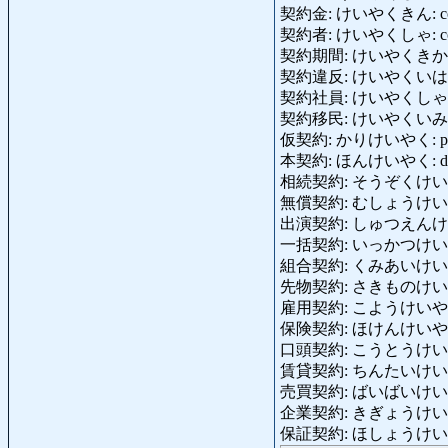
契約金: けいやくきん: cont
契約者: けいやくしゃ: cont
契約期間: けいやくきかん: per
契約違反: けいやくいはん: bre
契約社員: けいやくしゃいん: c
契約移民: けいやくいみん: con
仮契約: かりけいやく: provis
本契約: ほんけいやく: defini
相続契約: そうぞくけいやく: co
無償契約: むしょうけいやく: nak
出演契約: しゅつえんけいやく
一括契約: いっかつけいやく: b
組合契約: くみあいけいやく: co
先物契約: さきものけいやく: f
雇用契約: こようけいやく: cont
保険契約: ほけんけいやく: con
口頭契約: こうとうけいやく: v
賃貸契約: ちんたいけいやく: leas
売買契約: ばいばいけいやく: ba
企業契約: きぎょうけいやく: aff
保証契約: ほしょうけいやく: co