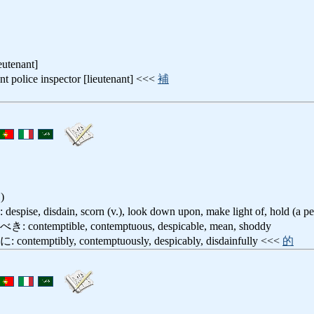
eutenant]
lice inspector [lieutenant] <<<
補
)
disdain, scorn (v.), look down upon, make light of, hold (a per
emptible, contemptuous, despicable, mean, shoddy
ptibly, contemptuously, despicably, disdainfully <<<
的