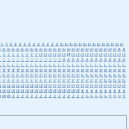
う
う
え
え
え
え
え
え
え
え
え
え
え
お
お
お
お
お
お
お
お
お
お
お
お
お
お
か
か
か
か
か
か
か
か
か
か
か
か
か
か
か
が
が
が
が
が
が
が
が
が
が
が
き
き
く
く
く
く
く
く
ぐ
ぐ
ぐ
け
け
け
け
け
け
け
け
け
け
け
け
け
け
け
け
け
け
け
こ
こ
こ
こ
こ
こ
ご
ご
ご
ご
ご
ご
ご
ご
さ
さ
さ
さ
さ
さ
さ
さ
さ
さ
さ
さ
さ
さ
し
し
し
し
し
し
し
し
し
し
し
し
し
し
し
し
し
し
し
し
し
し
し
し
し
し
し
し
す
す
す
ず
ず
せ
せ
せ
せ
せ
せ
せ
せ
せ
せ
せ
せ
せ
せ
せ
せ
せ
せ
せ
せ
せ
せ
せ
た
た
た
た
た
だ
だ
だ
だ
だ
だ
だ
だ
だ
だ
だ
だ
だ
ち
ち
ち
ち
ち
ち
ち
ち
ち
ち
と
と
と
と
と
と
と
と
と
と
と
と
ど
ど
ど
ど
ど
ど
ど
ど
ど
ど
ど
な
な
な
な
な
は
は
は
は
は
ば
ば
ば
ば
ば
ば
ひ
ひ
ひ
ひ
ひ
ひ
ひ
ひ
ひ
ひ
ひ
ひ
ひ
ひ
ひ
ひ
ひ
ほ
ほ
ほ
ほ
ほ
ほ
ほ
ほ
ほ
ほ
ぼ
ぼ
ぼ
ぼ
ぼ
ぼ
ぼ
ぼ
ま
ま
ま
ま
ま
ま
ま
ま
ま
ま
ゆ
ゆ
ゆ
よ
よ
よ
よ
よ
よ
よ
よ
よ
よ
よ
よ
よ
よ
よ
よ
ら
ら
ら
ら
ら
り
り
り
り