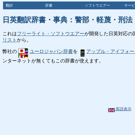
翻訳
辞書
ソフトウエアー
サービ
日英翻訳辞書・事典：警部・軽蔑・刑法
これは
フリーライト・ソフトウエアー
が開発した日英対応の
リスト
から。
弊社の
ユーロジャパン辞書
を
アップル・アイフォー
ンターネットが無くてもこの辞書が使えます。
英語表示