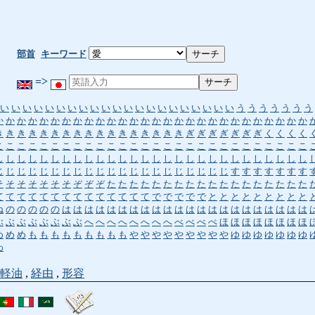
部首
キーワード
=>
い
い
い
い
い
い
い
い
い
い
い
い
い
い
い
い
い
い
い
い
い
う
う
う
う
う
う
う
か
か
か
か
か
か
か
か
か
か
か
か
か
か
か
か
か
か
か
か
か
か
か
か
か
か
か
か
き
き
き
き
き
き
き
き
き
き
き
き
き
き
き
き
き
ぎ
ぎ
ぎ
ぎ
ぎ
ぎ
ぎ
く
く
く
く
こ
こ
こ
こ
こ
こ
こ
こ
こ
こ
こ
こ
こ
こ
こ
こ
こ
こ
こ
こ
こ
こ
こ
こ
こ
こ
こ
こ
し
し
し
し
し
し
し
し
し
し
し
し
し
し
し
し
し
し
し
し
し
し
し
し
し
し
し
し
じ
じ
じ
じ
じ
じ
じ
じ
じ
じ
じ
じ
じ
じ
じ
じ
じ
じ
じ
じ
じ
す
す
す
す
す
す
す
そ
そ
そ
そ
そ
そ
そ
ぞ
ぞ
ぞ
た
た
た
た
た
た
た
た
た
た
た
た
た
た
た
た
た
た
て
て
て
て
て
て
て
て
て
て
て
て
て
て
で
で
で
で
で
と
と
と
と
と
と
と
と
と
ね
の
の
の
の
の
は
は
は
は
は
は
は
は
は
は
は
は
は
は
は
は
は
は
は
は
は
は
ぶ
ぶ
ぶ
ぶ
ぶ
ぶ
ぶ
ぶ
へ
へ
へ
へ
へ
へ
へ
へ
べ
べ
べ
ぺ
ほ
ほ
ほ
ほ
ほ
ほ
ほ
ほ
め
め
め
も
も
も
も
も
も
も
も
も
や
や
や
や
や
や
や
や
や
ゆ
ゆ
ゆ
ゆ
ゆ
ゆ
ゆ
わ
軽油
,
経由
,
形容