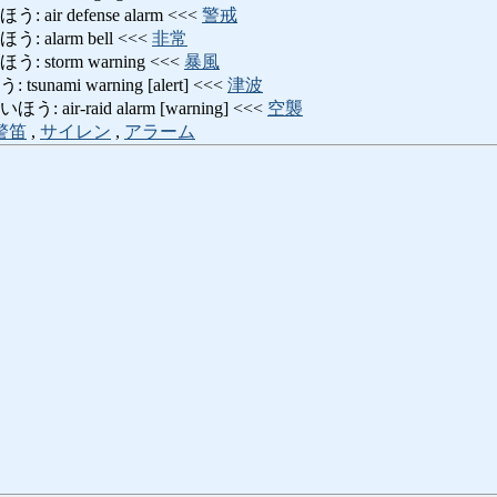
ir defense alarm <<<
警戒
alarm bell <<<
非常
storm warning <<<
暴風
nami warning [alert] <<<
津波
ir-raid alarm [warning] <<<
空襲
警笛
,
サイレン
,
アラーム