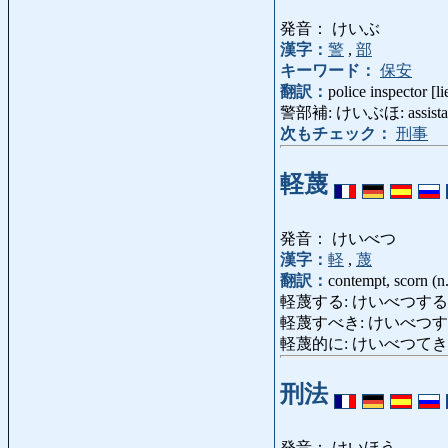
発音： けいぶ
漢字：
警
,
部
キーワード：
保安
翻訳：
police inspector [li
警部補: けいぶほ: assistant po
次もチェック：
刑事
軽蔑
発音： けいべつ
漢字：
軽
,
蔑
翻訳：
contempt, scorn (n.
軽蔑する: けいべつする: despise, 
軽蔑すべき: けいべつすべき: cont
軽蔑的に: けいべつてきに: contem
刑法
発音： けいほう