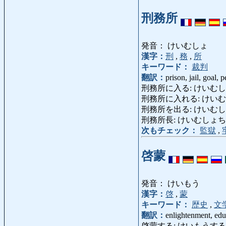
刑務所
発音： けいむしょ
漢字：
刑
,
務
,
所
キーワード：
裁判
翻訳：
prison, jail, goal, 
刑務所に入る: けいむしょにはいる:
刑務所に入れる: けいむしょにいれ
刑務所を出る: けいむしょをでる:
刑務所長: けいむしょちょう: gov
次もチェック：
監獄
,
啓蒙
発音： けいもう
漢字：
啓
,
蒙
キーワード：
歴史
,
文
翻訳：
enlightenment, edu
啓蒙する: けいもうする: enligh