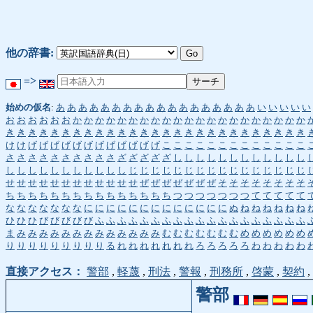
他の辞書:
=>
始めの仮名
:
あ
あ
あ
あ
あ
あ
あ
あ
あ
あ
あ
あ
あ
あ
あ
あ
あ
あ
い
い
い
い
い
お
お
お
お
お
お
か
か
か
か
か
か
か
か
か
か
か
か
か
か
か
か
か
か
か
か
か
き
き
き
き
き
き
き
き
き
き
き
き
き
き
き
き
き
き
き
き
き
き
き
き
き
き
き
け
け
げ
げ
げ
げ
げ
げ
げ
げ
げ
げ
げ
げ
こ
こ
こ
こ
こ
こ
こ
こ
こ
こ
こ
こ
こ
さ
さ
さ
さ
さ
さ
さ
さ
さ
さ
ざ
ざ
ざ
ざ
ざ
し
し
し
し
し
し
し
し
し
し
し
し
し
し
し
し
し
し
し
し
し
し
し
じ
じ
じ
じ
じ
じ
じ
じ
じ
じ
じ
じ
じ
じ
じ
じ
せ
せ
せ
せ
せ
せ
せ
せ
せ
せ
せ
せ
ぜ
ぜ
ぜ
ぜ
ぜ
ぜ
ぜ
そ
そ
そ
そ
そ
そ
そ
そ
ち
ち
ち
ち
ち
ち
ち
ち
ち
ち
ち
ち
ち
ち
ち
つ
つ
つ
つ
つ
つ
つ
て
て
て
て
て
な
な
な
な
な
な
な
に
に
に
に
に
に
に
に
に
に
に
に
に
ぬ
ね
ね
ね
ね
ね
ね
ひ
ひ
ひ
び
び
び
び
び
ふ
ふ
ふ
ふ
ふ
ふ
ふ
ふ
ふ
ふ
ふ
ふ
ふ
ふ
ふ
ふ
ふ
ふ
ふ
ま
み
み
み
み
み
み
み
み
み
み
み
み
み
む
む
む
む
む
む
む
め
め
め
め
め
め
り
り
り
り
り
り
り
り
り
る
れ
れ
れ
れ
れ
れ
れ
ろ
ろ
ろ
ろ
ろ
わ
わ
わ
わ
わ
直接アクセス：
警部
,
軽蔑
,
刑法
,
警報
,
刑務所
,
啓蒙
,
契約
,
警部