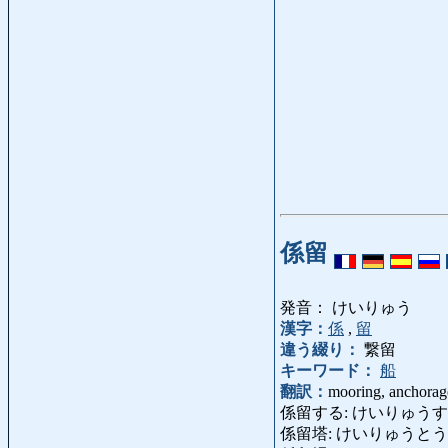
係留
発音： けいりゅう
漢字：
係
,
留
違う綴り：
繋留
キーワード：
船
翻訳：
mooring, anchorag
係留する: けいりゅうする: moo
係留塔: けいりゅうとう: moo