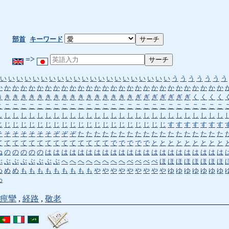
部首
キーワード
=>
い
い
い
い
い
い
い
い
い
い
い
い
い
い
い
い
い
い
い
い
い
う
う
う
う
う
う
う
か
か
か
か
か
か
か
か
か
か
か
か
か
か
か
か
か
か
か
か
か
か
か
か
か
か
か
か
き
き
き
き
き
き
き
き
き
き
き
き
き
き
き
き
き
ぎ
ぎ
ぎ
ぎ
ぎ
ぎ
ぎ
く
く
く
く
こ
こ
こ
こ
こ
こ
こ
こ
こ
こ
こ
こ
こ
こ
こ
こ
こ
こ
こ
こ
こ
こ
こ
こ
こ
こ
こ
こ
し
し
し
し
し
し
し
し
し
し
し
し
し
し
し
し
し
し
し
し
し
し
し
し
し
し
し
し
じ
じ
じ
じ
じ
じ
じ
じ
じ
じ
じ
じ
じ
じ
じ
じ
じ
じ
じ
じ
じ
す
す
す
す
す
す
す
そ
そ
そ
そ
そ
そ
そ
ぞ
ぞ
ぞ
た
た
た
た
た
た
た
た
た
た
た
た
た
た
た
た
た
た
て
て
て
て
て
て
て
て
て
て
て
て
て
て
で
で
で
で
で
と
と
と
と
と
と
と
と
と
ね
の
の
の
の
の
は
は
は
は
は
は
は
は
は
は
は
は
は
は
は
は
は
は
は
は
は
は
ぶ
ぶ
ぶ
ぶ
ぶ
ぶ
ぶ
ぶ
へ
へ
へ
へ
へ
へ
へ
へ
べ
べ
べ
ぺ
ほ
ほ
ほ
ほ
ほ
ほ
ほ
ほ
め
め
め
も
も
も
も
も
も
も
も
も
や
や
や
や
や
や
や
や
や
ゆ
ゆ
ゆ
ゆ
ゆ
ゆ
ゆ
わ
痙攣
,
経路
,
敬老