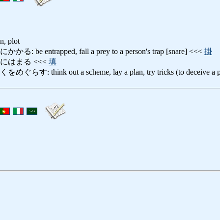
gn, plot
entrapped, fall a prey to a person's trap [snare] <<<
掛
にはまる <<<
填
hink out a scheme, lay a plan, try tricks (to deceive a p