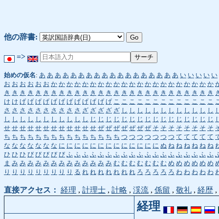
他の辞書:
=>
始めの仮名
:
あ
あ
あ
あ
あ
あ
あ
あ
あ
あ
あ
あ
あ
あ
あ
あ
あ
あ
い
い
い
い
い
お
お
お
お
お
お
か
か
か
か
か
か
か
か
か
か
か
か
か
か
か
か
か
か
か
か
か
き
き
き
き
き
き
き
き
き
き
き
き
き
き
き
き
き
き
き
き
き
き
き
き
き
き
き
け
け
げ
げ
げ
げ
げ
げ
げ
げ
げ
げ
げ
げ
こ
こ
こ
こ
こ
こ
こ
こ
こ
こ
こ
こ
こ
さ
さ
さ
さ
さ
さ
さ
さ
さ
さ
ざ
ざ
ざ
ざ
ざ
し
し
し
し
し
し
し
し
し
し
し
し
し
し
し
し
し
し
し
し
し
し
し
じ
じ
じ
じ
じ
じ
じ
じ
じ
じ
じ
じ
じ
じ
じ
じ
せ
せ
せ
せ
せ
せ
せ
せ
せ
せ
せ
せ
ぜ
ぜ
ぜ
ぜ
ぜ
ぜ
ぜ
そ
そ
そ
そ
そ
そ
そ
そ
ち
ち
ち
ち
ち
ち
ち
ち
ち
ち
ち
ち
ち
ち
ち
つ
つ
つ
つ
つ
つ
つ
て
て
て
て
て
な
な
な
な
な
な
な
に
に
に
に
に
に
に
に
に
に
に
に
に
ぬ
ね
ね
ね
ね
ね
ね
ひ
ひ
ひ
び
び
び
び
び
ふ
ふ
ふ
ふ
ふ
ふ
ふ
ふ
ふ
ふ
ふ
ふ
ふ
ふ
ふ
ふ
ふ
ふ
ふ
ま
み
み
み
み
み
み
み
み
み
み
み
み
み
む
む
む
む
む
む
む
め
め
め
め
め
め
り
り
り
り
り
り
り
り
り
る
れ
れ
れ
れ
れ
れ
れ
ろ
ろ
ろ
ろ
ろ
わ
わ
わ
わ
わ
直接アクセス：
経理
,
計理士
,
計略
,
渓流
,
係留
,
敬礼
,
経歴
,
経理