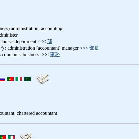
ess) administration, accounting
nister
ts's department <<<
部
nistration [accountant] manager <<<
部長
tants' business <<<
事務
countant, chartered accountant