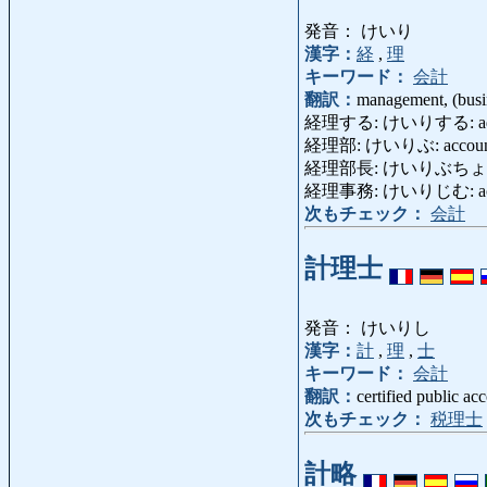
発音： けいり
漢字：
経
,
理
キーワード：
会計
翻訳：
management, (busin
経理する: けいりする: admi
経理部: けいりぶ: accountan
経理部長: けいりぶちょう: admi
経理事務: けいりじむ: accoun
次もチェック：
会計
計理士
発音： けいりし
漢字：
計
,
理
,
士
キーワード：
会計
翻訳：
certified public ac
次もチェック：
税理士
計略