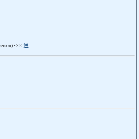
erson) <<<
巡