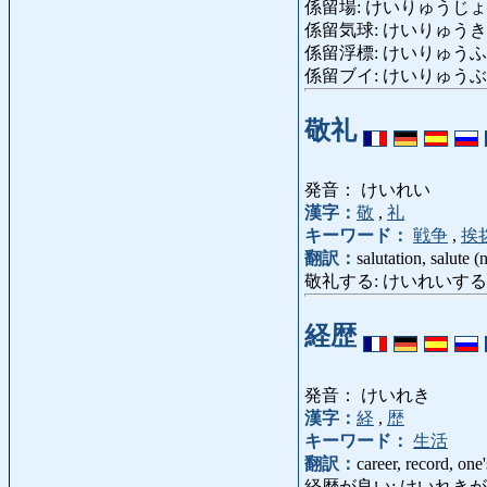
係留場: けいりゅうじょう: mo
係留気球: けいりゅうききゅう: 
係留浮標: けいりゅうふひょう
係留ブイ: けいりゅうぶい
敬礼
発音： けいれい
漢字：
敬
,
礼
キーワード：
戦争
,
挨
翻訳：
salutation, salute (n
敬礼する: けいれいする: sal
経歴
発音： けいれき
漢字：
経
,
歴
キーワード：
生活
翻訳：
career, record, one
経歴が良い: けいれきがいい, け