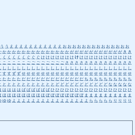
う
う
え
え
え
え
え
え
え
え
え
え
え
お
お
お
お
お
お
お
お
お
お
お
お
お
お
か
か
か
か
か
か
か
か
か
か
か
か
か
か
か
が
が
が
が
が
が
が
が
が
が
が
き
き
く
く
く
く
く
く
ぐ
ぐ
ぐ
け
け
け
け
け
け
け
け
け
け
け
け
け
け
け
け
け
け
け
こ
こ
こ
こ
こ
こ
ご
ご
ご
ご
ご
ご
ご
ご
さ
さ
さ
さ
さ
さ
さ
さ
さ
さ
さ
さ
さ
さ
し
し
し
し
し
し
し
し
し
し
し
し
し
し
し
し
し
し
し
し
し
し
し
し
し
し
し
し
す
す
す
ず
ず
せ
せ
せ
せ
せ
せ
せ
せ
せ
せ
せ
せ
せ
せ
せ
せ
せ
せ
せ
せ
せ
せ
せ
た
た
た
た
た
だ
だ
だ
だ
だ
だ
だ
だ
だ
だ
だ
だ
だ
ち
ち
ち
ち
ち
ち
ち
ち
ち
ち
と
と
と
と
と
と
と
と
と
と
と
と
ど
ど
ど
ど
ど
ど
ど
ど
ど
ど
ど
な
な
な
な
な
は
は
は
は
は
ば
ば
ば
ば
ば
ば
ひ
ひ
ひ
ひ
ひ
ひ
ひ
ひ
ひ
ひ
ひ
ひ
ひ
ひ
ひ
ひ
ひ
ほ
ほ
ほ
ほ
ほ
ほ
ほ
ほ
ほ
ほ
ぼ
ぼ
ぼ
ぼ
ぼ
ぼ
ぼ
ぼ
ま
ま
ま
ま
ま
ま
ま
ま
ま
ま
ゆ
ゆ
ゆ
よ
よ
よ
よ
よ
よ
よ
よ
よ
よ
よ
よ
よ
よ
よ
よ
ら
ら
ら
ら
ら
り
り
り
り