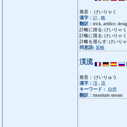
発音： けいりゃく
漢字：
計
,
略
翻訳：
trick, artifice, desi
計略に掛る: けいりゃくにかかる: be 
計略に填る: けいりゃく
計略を巡らす: けいりゃくをめぐらす: t
同意語:
策略
渓流
発音： けいりゅう
漢字：
渓
,
流
キーワード：
自然
翻訳：
mountain stream