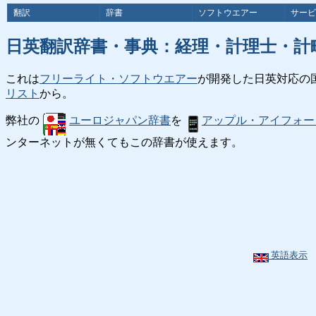
翻訳
辞書
ソフトウエアー
サービ
日英翻訳辞書・事典：経理・計理士・計
これは
フリーライト・ソフトウエアー
が開発した日英対応の
リスト
から。
弊社の
ユーロジャパン辞書
を
アップル・アイフォー
ンターネットが無くてもこの辞書が使えます。
英語表示