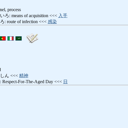
nel, process
ans of acquisition <<<
入手
te of infection <<<
感染
d
しん <<<
精神
ect-For-The-Aged Day <<<
日