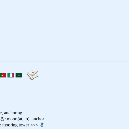
e, anchoring
r (at, to), anchor
ring tower <<<
塔