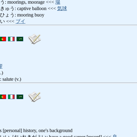
orings, moorage <<<
場
captive balloon <<<
気球
: mooring buoy
 <<<
ブイ
拶
.)
ute (v.)
's [personal] history, one's background
いれきがよい: have a good career [record] <<<
良