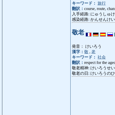
キーワード：
旅行
翻訳：
course, route, chan
入手経路: にゅうしゅけいろ: me
感染経路: かんせんけいろ: rou
敬老
発音： けいろう
漢字：
敬
,
老
キーワード：
社会
翻訳：
respect for the age
敬老精神: けいろうせい
敬老の日: けいろうのひ: Resp