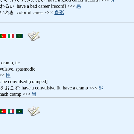
ave a bad career [record] <<<
悪
colorful career <<<
多彩
 cramp, tic
ive, spasmodic
<<
性
onvulsed [cramped]
ave a convulsive fit, have a cramp <<<
起
ch cramp <<<
胃