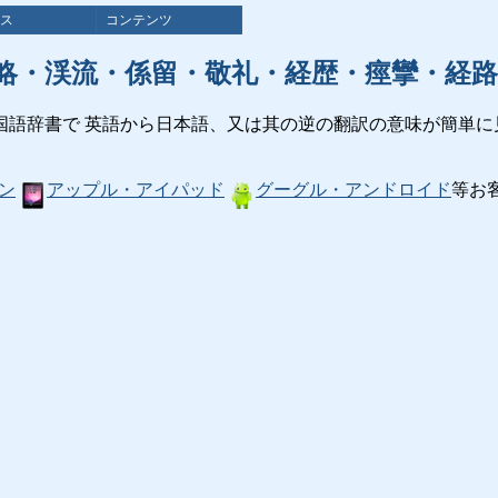
ス
コンテンツ
略・渓流・係留・敬礼・経歴・痙攣・経路
国語辞書で 英語から日本語、又は其の逆の翻訳の意味が簡単に
ン
アップル・アイパッド
グーグル・アンドロイド
等お