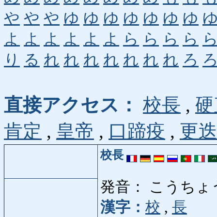
や
や
や
ゆ
ゆ
ゆ
ゆ
ゆ
ゆ
ゆ
よ
よ
よ
よ
よ
よ
ら
ら
ら
ら
り
る
れ
れ
れ
れ
れ
れ
れ
ろ
直接アクセス：
校長
,
硬
肯定
,
皇帝
,
口蹄疫
,
更
校長
発音： こうちょ
漢字：
校
,
長