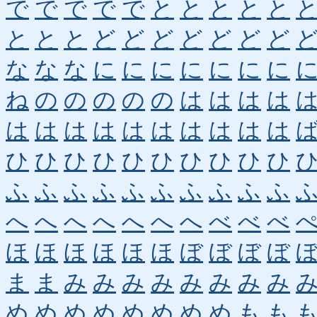
で
で
で
で
で
と
と
と
と
と
と
と
と
ど
ど
ど
ど
ど
ど
ど
な
な
な
に
に
に
に
に
に
に
ね
の
の
の
の
の
は
は
は
は
は
は
は
は
は
は
は
は
は
は
ひ
ひ
ひ
ひ
ひ
ひ
ひ
ひ
ひ
ひ
ふ
ふ
ふ
ふ
ふ
ふ
ふ
ふ
ふ
ふ
へ
へ
へ
へ
へ
へ
へ
べ
べ
べ
ほ
ほ
ほ
ほ
ほ
ほ
ぼ
ぼ
ぼ
ぼ
ま
ま
み
み
み
み
み
み
み
み
め
め
め
め
め
め
め
め
も
も