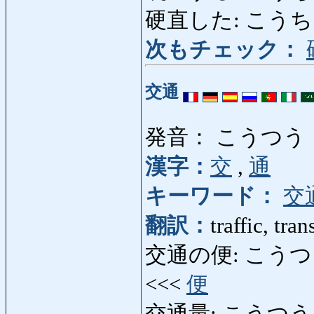
硬直した: こうちょくし
次もチェック：
交通
発音： こうつう
漢字：
交
,
通
キーワード：
交
翻訳：
traffic, tr
交通の便: こうつうのべん:
<<<
便