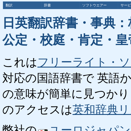
翻訳
辞書
ソフトウエアー
サービ
日英翻訳辞書・事典：
公定・校庭・肯定・皇
これは
フリーライト・ソ
対応の国語辞書で 英語
の意味が簡単に見つかり
のアクセスは
英和辞典リ
弊社の
ユーロジャパン