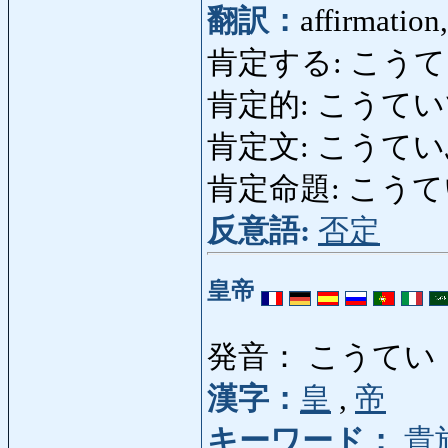
翻訳：
affirmation
肯定する: こうていする:
肯定的: こうていてき:
肯定文: こうていぶん: 
肯定命題: こうていめいだ
反意語:
否定
皇帝
発音： こうてい
漢字：
皇
,
帝
キーワード：
貴