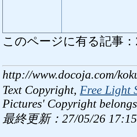
このページに有る記事：2706
http://www.docoja.com/kok
Text Copyright,
Free Light 
Pictures' Copyright belongs
最終更新：27/05/26 17:15