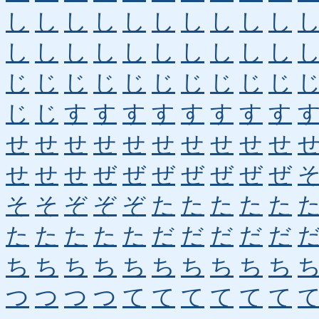
し
し
し
し
し
し
し
し
し
し
し
し
し
し
し
し
し
し
し
し
じ
じ
じ
じ
じ
じ
じ
じ
じ
じ
じ
じ
す
す
す
す
す
す
す
す
せ
せ
せ
せ
せ
せ
せ
せ
せ
せ
せ
せ
せ
ぜ
ぜ
ぜ
ぜ
ぜ
ぜ
ぜ
そ
そ
ぞ
ぞ
ぞ
た
た
た
た
た
た
た
た
た
た
だ
だ
だ
だ
だ
ち
ち
ち
ち
ち
ち
ち
ち
ち
ち
つ
つ
つ
つ
て
て
て
て
て
て