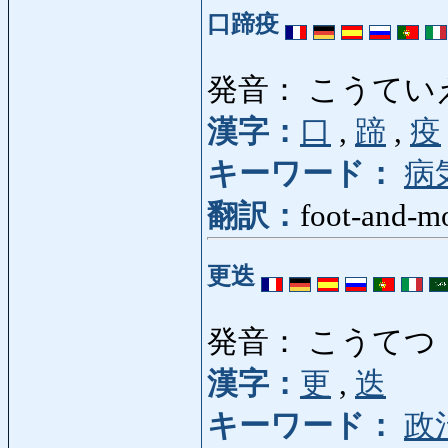
口蹄疫
発音： こうてい
漢字：
口
,
蹄
,
疫
キーワード：
病
翻訳：
foot-and-m
更迭
発音： こうてつ
漢字：
更
,
迭
キーワード：
政