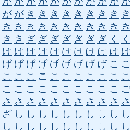
か
か
か
か
か
か
か
か
か
か
が
が
き
き
き
き
き
き
き
き
き
き
き
き
き
き
き
き
き
き
き
き
ぎ
ぎ
ぎ
ぎ
ぎ
ぎ
ぎ
く
け
け
け
け
け
け
け
け
け
け
げ
げ
げ
げ
げ
げ
げ
げ
げ
こ
こ
こ
こ
こ
こ
こ
こ
こ
こ
こ
こ
こ
こ
こ
こ
こ
こ
こ
こ
こ
さ
さ
さ
さ
さ
さ
さ
さ
さ
さ
ざ
し
し
し
し
し
し
し
し
し
し
し
し
し
し
し
し
し
し
し