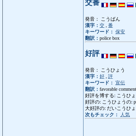
交番
発音： こうばん
漢字：
交
,
番
キーワード：
保安
翻訳：
police box
好評
発音： こうひょう
漢字：
好
,
評
キーワード：
宣伝
翻訳：
favorable comment 
好評を博する: こうひょうをはくする: 
好評の: こうひょうの: popular
大好評の: だいこうひょうの: ve
次もチェック：
人気