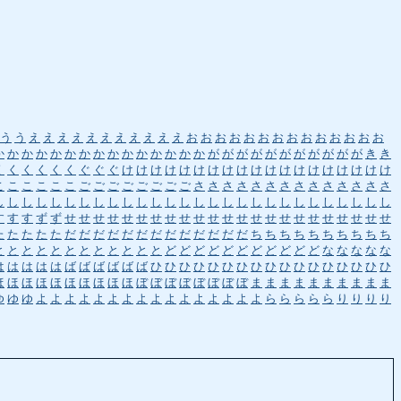
う
う
え
え
え
え
え
え
え
え
え
え
え
お
お
お
お
お
お
お
お
お
お
お
お
お
お
か
か
か
か
か
か
か
か
か
か
か
か
か
か
か
が
が
が
が
が
が
が
が
が
が
が
き
き
く
く
く
く
く
く
ぐ
ぐ
ぐ
け
け
け
け
け
け
け
け
け
け
け
け
け
け
け
け
け
け
け
こ
こ
こ
こ
こ
こ
ご
ご
ご
ご
ご
ご
ご
ご
さ
さ
さ
さ
さ
さ
さ
さ
さ
さ
さ
さ
さ
さ
し
し
し
し
し
し
し
し
し
し
し
し
し
し
し
し
し
し
し
し
し
し
し
し
し
し
し
し
す
す
す
ず
ず
せ
せ
せ
せ
せ
せ
せ
せ
せ
せ
せ
せ
せ
せ
せ
せ
せ
せ
せ
せ
せ
せ
せ
た
た
た
た
た
だ
だ
だ
だ
だ
だ
だ
だ
だ
だ
だ
だ
だ
ち
ち
ち
ち
ち
ち
ち
ち
ち
ち
と
と
と
と
と
と
と
と
と
と
と
と
ど
ど
ど
ど
ど
ど
ど
ど
ど
ど
ど
な
な
な
な
な
は
は
は
は
は
ば
ば
ば
ば
ば
ば
ひ
ひ
ひ
ひ
ひ
ひ
ひ
ひ
ひ
ひ
ひ
ひ
ひ
ひ
ひ
ひ
ひ
ほ
ほ
ほ
ほ
ほ
ほ
ほ
ほ
ほ
ほ
ぼ
ぼ
ぼ
ぼ
ぼ
ぼ
ぼ
ぼ
ま
ま
ま
ま
ま
ま
ま
ま
ま
ま
ゆ
ゆ
ゆ
よ
よ
よ
よ
よ
よ
よ
よ
よ
よ
よ
よ
よ
よ
よ
よ
ら
ら
ら
ら
ら
り
り
り
り