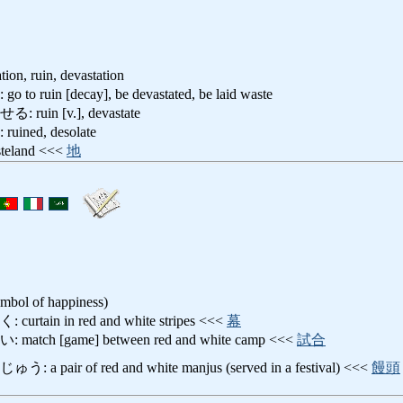
tion, ruin, devastation
in [decay], be devastated, be laid waste
in [v.], devastate
ed, desolate
land <<<
地
ymbol of happiness)
in in red and white stripes <<<
幕
h [game] between red and white camp <<<
試合
ir of red and white manjus (served in a festival) <<<
饅頭