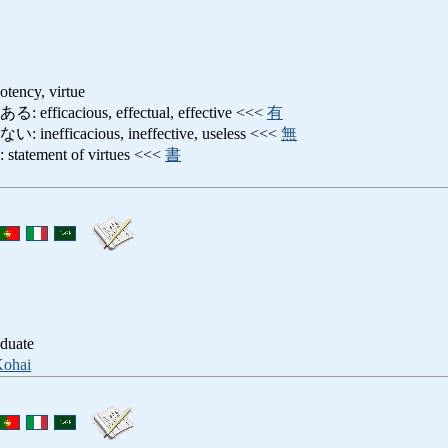
potency, virtue
cacious, effectual, effective <<<
有
ficacious, ineffective, useless <<<
無
ment of virtues <<<
書
aduate
ohai