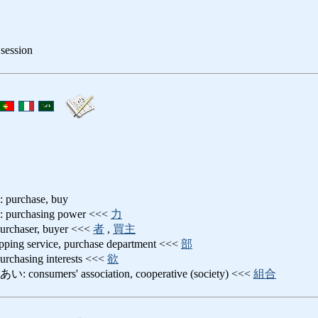
 session
chase, buy
chasing power <<<
力
aser, buyer <<<
者
,
買主
service, purchase department <<<
部
sing interests <<<
欲
umers' association, cooperative (society) <<<
組合