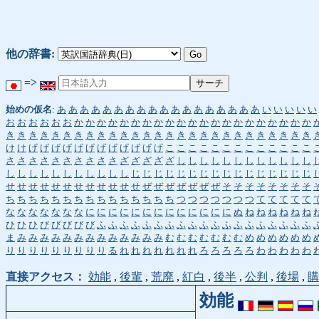
他の辞書:
=>
始めの仮名
:
あ
あ
あ
あ
あ
あ
あ
あ
あ
あ
あ
あ
あ
あ
あ
あ
あ
あ
い
い
い
い
い
お
お
お
お
お
お
か
か
か
か
か
か
か
か
か
か
か
か
か
か
か
か
か
か
か
か
か
き
き
き
き
き
き
き
き
き
き
き
き
き
き
き
き
き
き
き
き
き
き
き
き
き
き
き
け
け
げ
げ
げ
げ
げ
げ
げ
げ
げ
げ
げ
げ
こ
こ
こ
こ
こ
こ
こ
こ
こ
こ
こ
こ
こ
さ
さ
さ
さ
さ
さ
さ
さ
さ
さ
ざ
ざ
ざ
ざ
ざ
し
し
し
し
し
し
し
し
し
し
し
し
し
し
し
し
し
し
し
し
し
し
し
じ
じ
じ
じ
じ
じ
じ
じ
じ
じ
じ
じ
じ
じ
じ
じ
せ
せ
せ
せ
せ
せ
せ
せ
せ
せ
せ
せ
ぜ
ぜ
ぜ
ぜ
ぜ
ぜ
ぜ
そ
そ
そ
そ
そ
そ
そ
そ
ち
ち
ち
ち
ち
ち
ち
ち
ち
ち
ち
ち
ち
ち
ち
つ
つ
つ
つ
つ
つ
つ
て
て
て
て
て
な
な
な
な
な
な
な
に
に
に
に
に
に
に
に
に
に
に
に
に
ぬ
ね
ね
ね
ね
ね
ね
ひ
ひ
ひ
び
び
び
び
び
ふ
ふ
ふ
ふ
ふ
ふ
ふ
ふ
ふ
ふ
ふ
ふ
ふ
ふ
ふ
ふ
ふ
ふ
ふ
ま
み
み
み
み
み
み
み
み
み
み
み
み
み
む
む
む
む
む
む
む
め
め
め
め
め
め
り
り
り
り
り
り
り
り
り
る
れ
れ
れ
れ
れ
れ
れ
ろ
ろ
ろ
ろ
ろ
わ
わ
わ
わ
わ
直接アクセス：
効能
,
後輩
,
荒廃
,
紅白
,
後半
,
公判
,
後場
,
購
効能