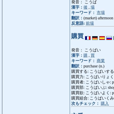
発音： こうば
漢字：
後
,
場
キーワード：
市場
翻訳：
(market) afternoon
反意語:
前場
購買
発音： こうばい
漢字：
購
,
買
キーワード：
商業
翻訳：
purchase (n.)
購買する: こうばいする: pur
購買力: こうばいりょく: pur
購買者: こうばいしゃ: purch
購買部: こうばいぶ: shopping 
購買欲: こうばいよく: purcha
購買組合: こうばいくみあい: cons
次もチェック：
購入