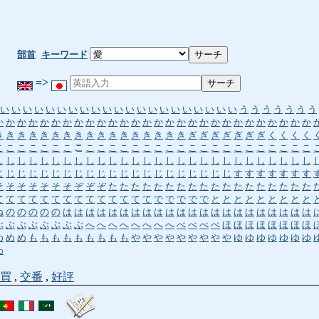
部首
キーワード
=>
い
い
い
い
い
い
い
い
い
い
い
い
い
い
い
い
い
い
い
い
い
う
う
う
う
う
う
う
か
か
か
か
か
か
か
か
か
か
か
か
か
か
か
か
か
か
か
か
か
か
か
か
か
か
か
か
き
き
き
き
き
き
き
き
き
き
き
き
き
き
き
き
き
ぎ
ぎ
ぎ
ぎ
ぎ
ぎ
ぎ
く
く
く
く
こ
こ
こ
こ
こ
こ
こ
こ
こ
こ
こ
こ
こ
こ
こ
こ
こ
こ
こ
こ
こ
こ
こ
こ
こ
こ
こ
こ
し
し
し
し
し
し
し
し
し
し
し
し
し
し
し
し
し
し
し
し
し
し
し
し
し
し
し
し
じ
じ
じ
じ
じ
じ
じ
じ
じ
じ
じ
じ
じ
じ
じ
じ
じ
じ
じ
じ
じ
す
す
す
す
す
す
す
そ
そ
そ
そ
そ
そ
そ
ぞ
ぞ
ぞ
た
た
た
た
た
た
た
た
た
た
た
た
た
た
た
た
た
た
て
て
て
て
て
て
て
て
て
て
て
て
て
て
で
で
で
で
で
と
と
と
と
と
と
と
と
と
ね
の
の
の
の
の
は
は
は
は
は
は
は
は
は
は
は
は
は
は
は
は
は
は
は
は
は
は
ぶ
ぶ
ぶ
ぶ
ぶ
ぶ
ぶ
ぶ
へ
へ
へ
へ
へ
へ
へ
へ
べ
べ
べ
ぺ
ほ
ほ
ほ
ほ
ほ
ほ
ほ
ほ
め
め
め
も
も
も
も
も
も
も
も
も
や
や
や
や
や
や
や
や
や
ゆ
ゆ
ゆ
ゆ
ゆ
ゆ
ゆ
わ
買
,
交番
,
好評