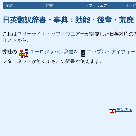
翻訳
辞書
ソフトウエアー
サービ
日英翻訳辞書・事典：効能・後輩・荒廃
これは
フリーライト・ソフトウエアー
が開発した日英対応の
リスト
から。
弊社の
ユーロジャパン辞書
を
アップル・アイフォー
ンターネットが無くてもこの辞書が使えます。
英語表示