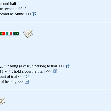
 second half
econd half of
d half-time <<<
戦
g (a case, a person) to trial <<<
付
old a court [a trial] <<<
開
of trial <<<
廷
 hearing <<<
日