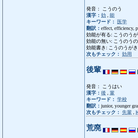
発音： こうのう
漢字：
効
,
能
キーワード：
医学
翻訳：
effect, efficiency, 
効能が有る: こうのうがある: effi
効能の無い: こうのうのない: inef
効能書き: こうのうがき: state
次もチェック：
効用
後輩
発音： こうはい
漢字：
後
,
輩
キーワード：
学校
翻訳：
junior, younger gr
次もチェック：
先輩
,
K
荒廃