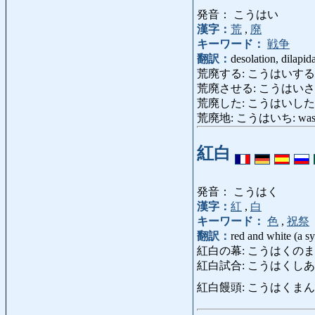
発音： こうはい
漢字：
荒
,
廃
キーワード：
戦争
翻訳：
desolation, dilapida
荒廃する: こうはいする: go to ru
荒廃させる: こうはいさせる: ru
荒廃した: こうはいした: ruin
荒廃地: こうはいち: waste
紅白
発音： こうはく
漢字：
紅
,
白
キーワード：
色
,
祝祭
翻訳：
red and white (a s
紅白の幕: こうはくのまく: curta
紅白試合: こうはくしあい: matc
紅白饅頭: こうはくまんじゅう: a pa