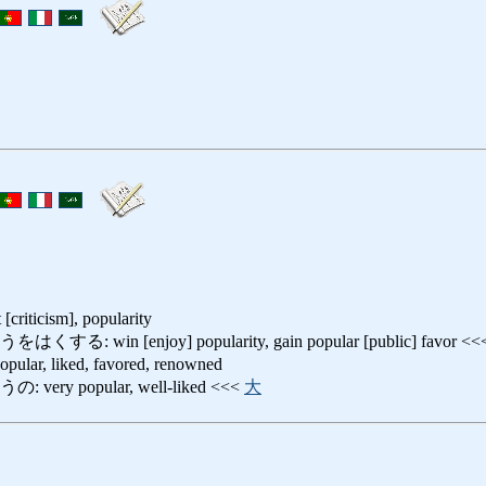
[criticism], popularity
win [enjoy] popularity, gain popular [public] favor <<
, liked, favored, renowned
ry popular, well-liked <<<
大