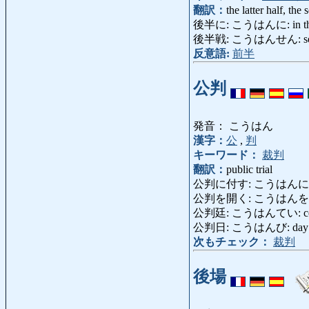
翻訳：
the latter half, the
後半に: こうはんに: in the s
後半戦: こうはんせん: secon
反意語:
前半
公判
発音： こうはん
漢字：
公
,
判
キーワード：
裁判
翻訳：
public trial
公判に付す: こうはんにふす: brin
公判を開く: こうはんをひらく: h
公判廷: こうはんてい: court 
公判日: こうはんび: day of
次もチェック：
裁判
後場