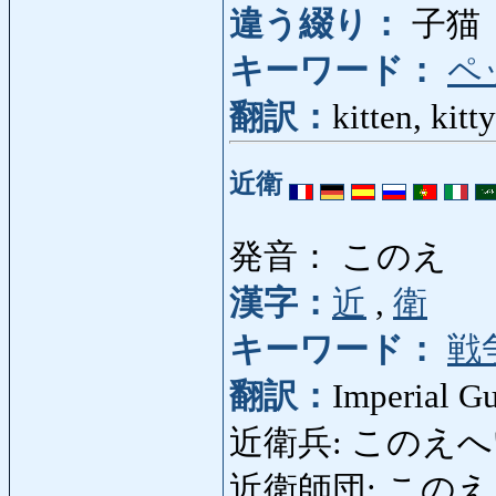
違う綴り：
子猫
キーワード：
ペ
翻訳：
kitten, kitty
近衛
発音： このえ
漢字：
近
,
衛
キーワード：
戦
翻訳：
Imperial G
近衛兵: このえへい: Im
近衛師団: このえしだん: