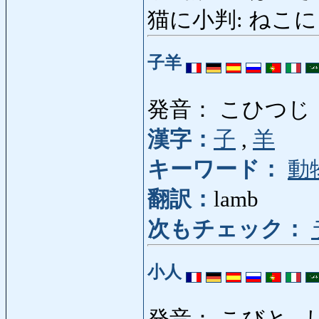
猫に小判: ねこにこばん: 
子羊
発音： こひつじ
漢字：
子
,
羊
キーワード：
動
翻訳：
lamb
次もチェック：
小人
発音： こびと ,