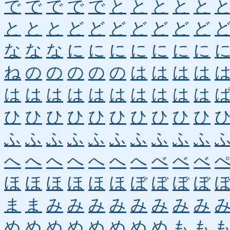
で
で
で
で
で
と
と
と
と
と
と
と
と
ど
ど
ど
ど
ど
ど
ど
な
な
な
に
に
に
に
に
に
に
ね
の
の
の
の
の
は
は
は
は
は
は
は
は
は
は
は
は
は
は
ひ
ひ
ひ
ひ
ひ
ひ
ひ
ひ
ひ
ひ
ふ
ふ
ふ
ふ
ふ
ふ
ふ
ふ
ふ
ふ
へ
へ
へ
へ
へ
へ
へ
べ
べ
べ
ほ
ほ
ほ
ほ
ほ
ほ
ぼ
ぼ
ぼ
ぼ
ま
ま
み
み
み
み
み
み
み
み
め
め
め
め
め
め
め
め
も
も