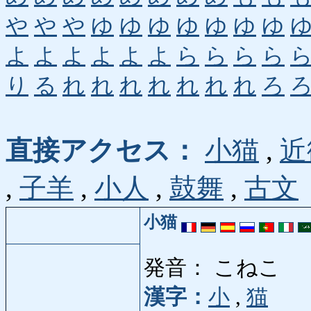
や
や
や
ゆ
ゆ
ゆ
ゆ
ゆ
ゆ
ゆ
よ
よ
よ
よ
よ
よ
ら
ら
ら
ら
り
る
れ
れ
れ
れ
れ
れ
れ
ろ
直接アクセス：
小猫
,
近
,
子羊
,
小人
,
鼓舞
,
古文
小猫
発音： こねこ
漢字：
小
,
猫