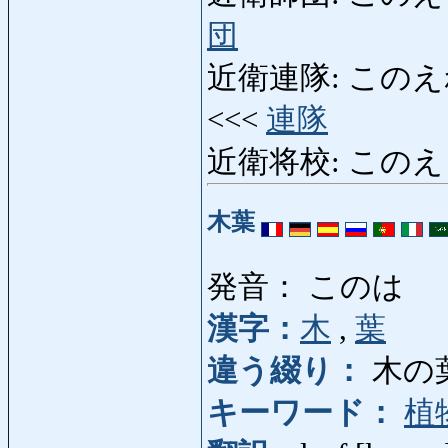
団
近衛連隊: このえれんた
<<<
連隊
近衛将校: このえしょう
木葉
発音： このは
漢字：
木
,
葉
違う綴り：
木の
キーワード：
植