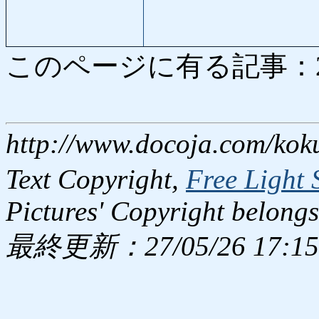
このページに有る記事：2926
http://www.docoja.com/kok
Text Copyright,
Free Light 
Pictures' Copyright belongs
最終更新：27/05/26 17:15