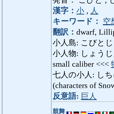
漢字：
小
,
人
キーワード：
空
翻訳：
dwarf, Lill
小人島: こびとじま: 
小人物: しょうじんぶつ:
small caliber <<<
七人の小人: しちにん
(characters of Sn
反意語:
巨人
鼓舞