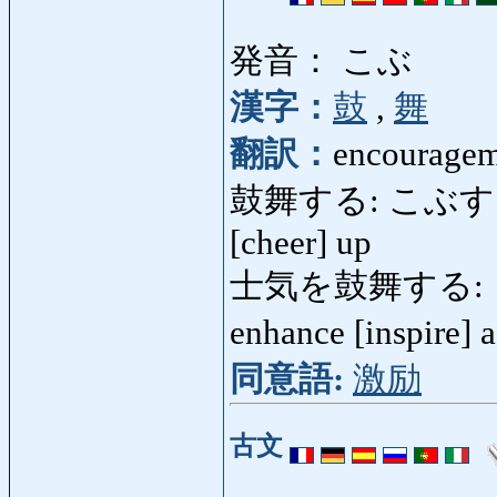
発音： こぶ
漢字：
鼓
,
舞
翻訳：
encourageme
鼓舞する: こぶする: enc
[cheer] up
士気を鼓舞する: しきを
enhance [inspire] a
同意語:
激励
古文