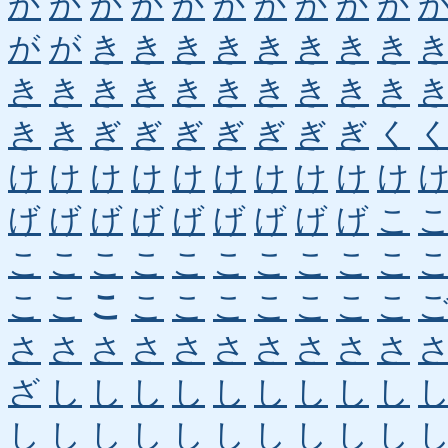
か
か
か
か
か
か
か
か
か
か
が
が
き
き
き
き
き
き
き
き
き
き
き
き
き
き
き
き
き
き
き
き
ぎ
ぎ
ぎ
ぎ
ぎ
ぎ
ぎ
く
け
け
け
け
け
け
け
け
け
け
げ
げ
げ
げ
げ
げ
げ
げ
げ
こ
こ
こ
こ
こ
こ
こ
こ
こ
こ
こ
こ
こ
こ
こ
こ
こ
こ
こ
こ
こ
さ
さ
さ
さ
さ
さ
さ
さ
さ
さ
ざ
し
し
し
し
し
し
し
し
し
し
し
し
し
し
し
し
し
し
し