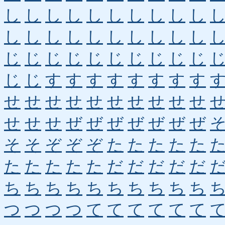
し
し
し
し
し
し
し
し
し
し
し
し
し
し
し
し
し
し
し
し
じ
じ
じ
じ
じ
じ
じ
じ
じ
じ
じ
じ
す
す
す
す
す
す
す
す
せ
せ
せ
せ
せ
せ
せ
せ
せ
せ
せ
せ
せ
ぜ
ぜ
ぜ
ぜ
ぜ
ぜ
ぜ
そ
そ
ぞ
ぞ
ぞ
た
た
た
た
た
た
た
た
た
た
だ
だ
だ
だ
だ
ち
ち
ち
ち
ち
ち
ち
ち
ち
ち
つ
つ
つ
つ
て
て
て
て
て
て