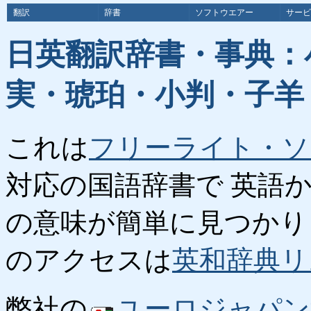
翻訳
辞書
ソフトウエアー
サービ
日英翻訳辞書・事典：
実・琥珀・小判・子羊
これは
フリーライト・ソ
対応の国語辞書で 英語
の意味が簡単に見つかり
のアクセスは
英和辞典リ
弊社の
ユーロジャパン