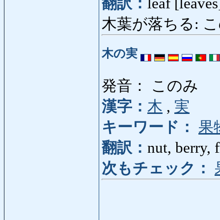
翻訳：
leaf [leaves
木葉が落ちる: このは
木の実
発音： このみ
漢字：
木
,
実
キーワード：
果
翻訳：
nut, berry, f
次もチェック：