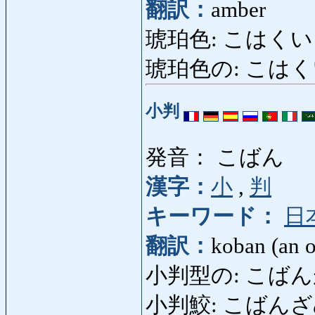
翻訳：
amber
琥珀色: こはくいろ: 
琥珀色の: こはくいろの
小判
発音： こばん
漢字：
小
,
判
キーワード：
日
翻訳：
koban (an o
小判型の: こばんがたの:
小判鮫: こばんざめ: