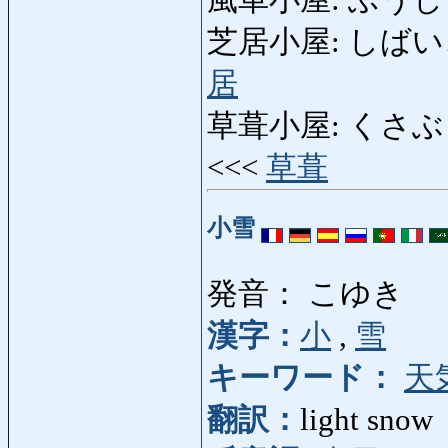
風車小屋: ふうしゃごや
芝居小屋: しばいごや: p
居
草葺小屋: くさぶきごや: 
<<<
草葺
小雪
発音： こゆき
漢字：
小
,
雪
キーワード：
天
翻訳：
light snow