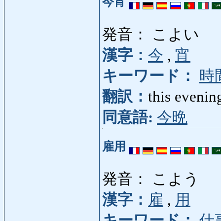
今宵
発音： こよい
漢字：
今
,
宵
キーワード：
時
翻訳：
this evenin
同意語:
今晩
雇用
発音： こよう
漢字：
雇
,
用
キーワード：
仕