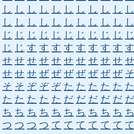
し
し
し
し
し
し
し
し
し
し
し
し
し
し
し
し
し
し
し
し
じ
じ
じ
じ
じ
じ
じ
じ
じ
じ
じ
じ
す
す
す
す
す
す
す
す
せ
せ
せ
せ
せ
せ
せ
せ
せ
せ
せ
せ
せ
ぜ
ぜ
ぜ
ぜ
ぜ
ぜ
ぜ
そ
そ
ぞ
ぞ
ぞ
た
た
た
た
た
た
た
た
た
た
だ
だ
だ
だ
だ
ち
ち
ち
ち
ち
ち
ち
ち
ち
ち
つ
つ
つ
つ
て
て
て
て
て
て