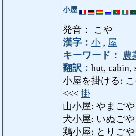
小屋
発音： こや
漢字：
小
,
屋
キーワード：
農
翻訳：
hut, cabin,
小屋を掛ける: こやをかけ
<<<
掛
山小屋: やまごや: mou
犬小屋: いぬごや: ke
鶏小屋: とりごや: h