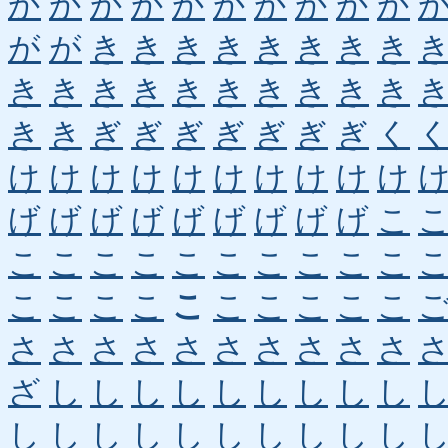
か
か
か
か
か
か
か
か
か
か
が
が
き
き
き
き
き
き
き
き
き
き
き
き
き
き
き
き
き
き
き
き
ぎ
ぎ
ぎ
ぎ
ぎ
ぎ
ぎ
く
け
け
け
け
け
け
け
け
け
け
げ
げ
げ
げ
げ
げ
げ
げ
げ
こ
こ
こ
こ
こ
こ
こ
こ
こ
こ
こ
こ
こ
こ
こ
こ
こ
こ
こ
こ
こ
さ
さ
さ
さ
さ
さ
さ
さ
さ
さ
ざ
し
し
し
し
し
し
し
し
し
し
し
し
し
し
し
し
し
し
し