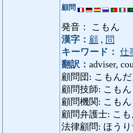
顧問
発音： こもん
漢字：
顧
,
問
キーワード：
仕
翻訳：
adviser, co
顧問団: こもんだん: br
顧問技師: こもんぎし: 
顧問機関: こもんきかん
顧問弁護士: こもんべん
法律顧問: ほうりつこも