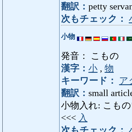
翻訳：
petty serva
次もチェック：
小物
発音： こもの
漢字：
小
,
物
キーワード：
ア
翻訳：
small articl
小物入れ: こものいれ: p
<<<
入
次もチェック：