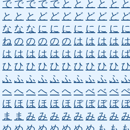
で
で
で
で
で
と
と
と
と
と
と
と
と
ど
ど
ど
ど
ど
ど
ど
な
な
な
に
に
に
に
に
に
に
ね
の
の
の
の
の
は
は
は
は
は
は
は
は
は
は
は
は
は
は
ひ
ひ
ひ
ひ
ひ
ひ
ひ
ひ
ひ
ひ
ふ
ふ
ふ
ふ
ふ
ふ
ふ
ふ
ふ
ふ
へ
へ
へ
へ
へ
へ
へ
べ
べ
べ
ほ
ほ
ほ
ほ
ほ
ほ
ぼ
ぼ
ぼ
ぼ
ま
ま
み
み
み
み
み
み
み
み
め
め
め
め
め
め
め
め
も
も