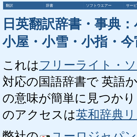
翻訳
辞書
ソフトウエアー
サービ
日英翻訳辞書・事典：
小屋・小雪・小指・今
これは
フリーライト・ソ
対応の国語辞書で 英語
の意味が簡単に見つかり
のアクセスは
英和辞典リ
弊社の
ユーロジャパン