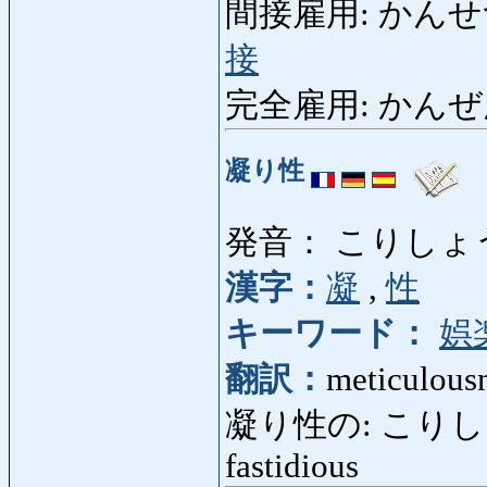
間接雇用: かんせつこよ
接
完全雇用: かんぜんこよ
凝り性
発音： こりしょ
漢字：
凝
,
性
キーワード：
娯
翻訳：
meticulous
凝り性の: こりしょうの: 
fastidious