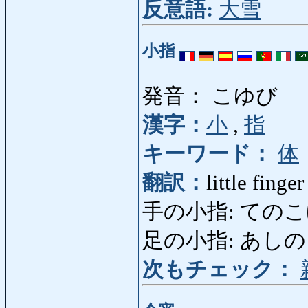
反意語:
大雪
小指
発音： こゆび
漢字：
小
,
指
キーワード：
体
翻訳：
little finger
手の小指: てのこゆび: 
足の小指: あしのこゆび
次もチェック：