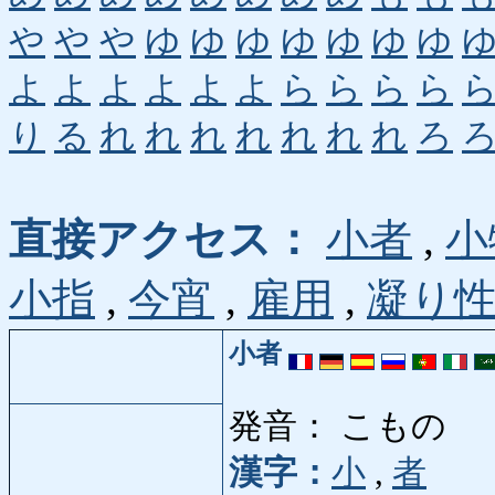
や
や
や
ゆ
ゆ
ゆ
ゆ
ゆ
ゆ
ゆ
よ
よ
よ
よ
よ
よ
ら
ら
ら
ら
り
る
れ
れ
れ
れ
れ
れ
れ
ろ
直接アクセス：
小者
,
小
小指
,
今宵
,
雇用
,
凝り
小者
発音： こもの
漢字：
小
,
者