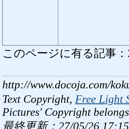
このページに有る記事：2966
http://www.docoja.com/kok
Text Copyright,
Free Light 
Pictures' Copyright belongs
最終更新：27/05/26 17:15