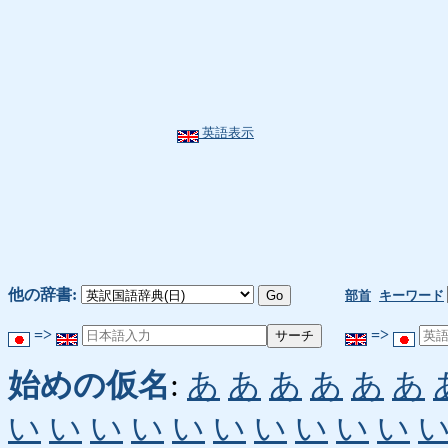
英語表示
他の辞書:
部首
キーワード
=>
=>
始めの仮名
:
あ
あ
あ
あ
あ
あ
い
い
い
い
い
い
い
い
い
い