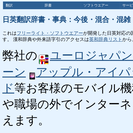
翻訳
辞書
ソフトウエアー
サービ
日英翻訳辞書・事典：今後・混合・混雑
これは
フリーライト・ソフトウエアー
が開発した日英対応の
す。 漢和辞典や外来語字引のアクセスは
英和辞典リスト
から
弊社の
ユーロジャパン
ーン
アップル・アイパ
ド
等お客様のモバイル機
や職場の外でインターネ
えます。