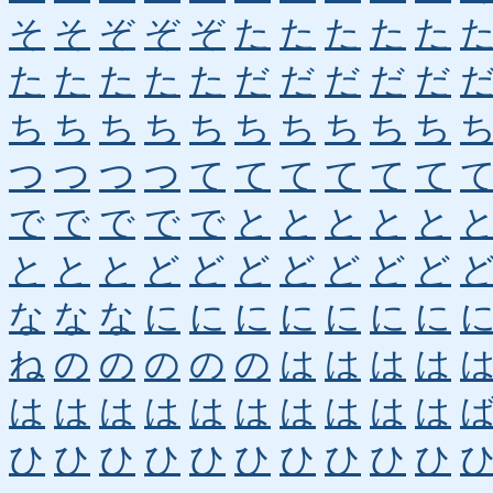
そ
そ
ぞ
ぞ
ぞ
た
た
た
た
た
た
た
た
た
た
だ
だ
だ
だ
だ
ち
ち
ち
ち
ち
ち
ち
ち
ち
ち
つ
つ
つ
つ
て
て
て
て
て
て
で
で
で
で
で
と
と
と
と
と
と
と
と
ど
ど
ど
ど
ど
ど
ど
な
な
な
に
に
に
に
に
に
に
ね
の
の
の
の
の
は
は
は
は
は
は
は
は
は
は
は
は
は
は
ひ
ひ
ひ
ひ
ひ
ひ
ひ
ひ
ひ
ひ