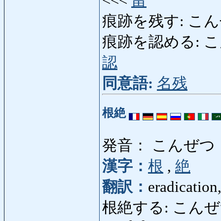
<<<
留
痕跡を残す: こん
痕跡を認める: こんせき
認
同意語:
名残
根絶
発音： こんぜつ
漢字：
根
,
絶
翻訳：
eradication
根絶する: こんぜつする: e