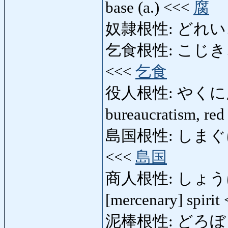
base (a.) <<<
腐
奴隷根性: どれいこんじ
乞食根性: こじきこんじょ
<<<
乞食
役人根性: やくにんこ
bureaucratism, re
島国根性: しまぐにこんじ
<<<
島国
商人根性: しょうにん
[mercenary] spirit
泥棒根性: どろぼうこん