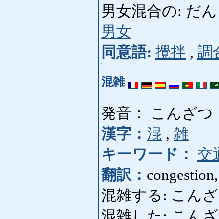
男女混合の: だんじょこ
男女
同意語:
攪拌
,
調
混雑
発音： こんざつ
漢字：
混
,
雑
キーワード：
交
翻訳：
congestion,
混雑する: こんざつする
混雑した: こんざつし