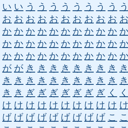
い
い
う
う
う
う
う
う
う
う
お
お
お
お
お
お
お
お
お
お
か
か
か
か
か
か
か
か
か
か
か
か
か
か
か
か
か
か
か
か
か
か
か
か
か
か
か
か
か
か
が
が
き
き
き
き
き
き
き
き
き
き
き
き
き
き
き
き
き
き
き
き
ぎ
ぎ
ぎ
ぎ
ぎ
ぎ
ぎ
く
け
け
け
け
け
け
け
け
け
け
げ
げ
げ
げ
げ
げ
げ
げ
げ
こ