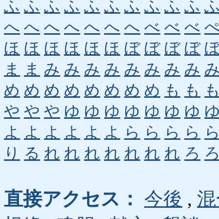
ふ
ふ
ふ
ふ
ふ
ふ
ふ
ふ
ふ
ふ
へ
へ
へ
へ
へ
へ
へ
べ
べ
べ
ほ
ほ
ほ
ほ
ほ
ほ
ぼ
ぼ
ぼ
ぼ
ま
ま
み
み
み
み
み
み
み
み
め
め
め
め
め
め
め
め
も
も
や
や
や
ゆ
ゆ
ゆ
ゆ
ゆ
ゆ
ゆ
よ
よ
よ
よ
よ
よ
ら
ら
ら
ら
り
る
れ
れ
れ
れ
れ
れ
れ
ろ
直接アクセス：
今後
,
混