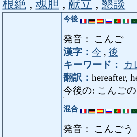
根絶
,
魂胆
,
献立
,
懇談
今後
発音： こんご
漢字：
今
,
後
キーワード：
カ
翻訳：
hereafter, 
今後の: こんごの: from
混合
発音： こんごう