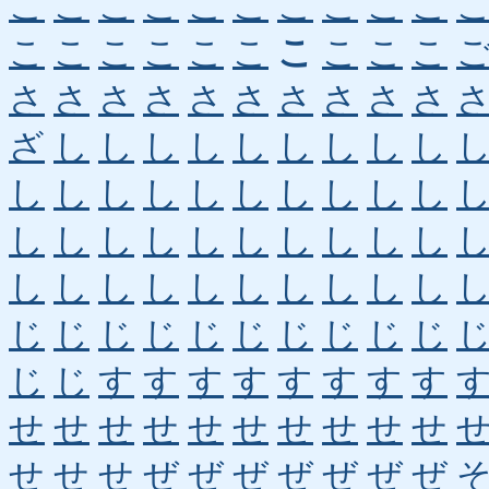
こ
こ
こ
こ
こ
こ
こ
こ
こ
こ
こ
こ
こ
こ
こ
こ
こ
こ
こ
こ
さ
さ
さ
さ
さ
さ
さ
さ
さ
さ
ざ
し
し
し
し
し
し
し
し
し
し
し
し
し
し
し
し
し
し
し
し
し
し
し
し
し
し
し
し
し
し
し
し
し
し
し
し
し
し
し
じ
じ
じ
じ
じ
じ
じ
じ
じ
じ
じ
じ
す
す
す
す
す
す
す
す
せ
せ
せ
せ
せ
せ
せ
せ
せ
せ
せ
せ
せ
ぜ
ぜ
ぜ
ぜ
ぜ
ぜ
ぜ