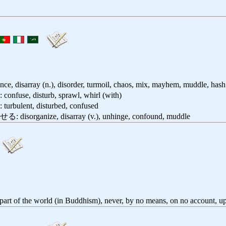
nce, disarray (n.), disorder, turmoil, chaos, mix, mayhem, muddle, hash
, disturb, sprawl, whirl (with)
ent, disturbed, confused
ganize, disarray (v.), unhinge, confound, muddle
part of the world (in Buddhism), never, by no means, on no account, u