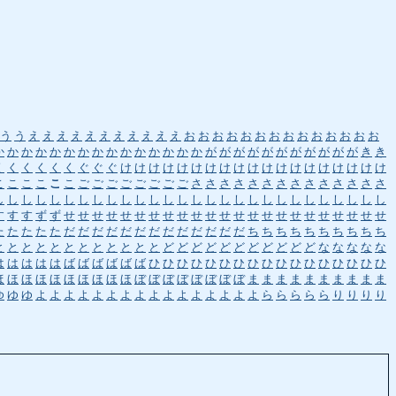
う
う
え
え
え
え
え
え
え
え
え
え
え
お
お
お
お
お
お
お
お
お
お
お
お
お
お
か
か
か
か
か
か
か
か
か
か
か
か
か
か
か
が
が
が
が
が
が
が
が
が
が
が
き
き
く
く
く
く
く
く
ぐ
ぐ
ぐ
け
け
け
け
け
け
け
け
け
け
け
け
け
け
け
け
け
け
け
こ
こ
こ
こ
こ
こ
ご
ご
ご
ご
ご
ご
ご
ご
さ
さ
さ
さ
さ
さ
さ
さ
さ
さ
さ
さ
さ
さ
し
し
し
し
し
し
し
し
し
し
し
し
し
し
し
し
し
し
し
し
し
し
し
し
し
し
し
し
す
す
す
ず
ず
せ
せ
せ
せ
せ
せ
せ
せ
せ
せ
せ
せ
せ
せ
せ
せ
せ
せ
せ
せ
せ
せ
せ
た
た
た
た
た
だ
だ
だ
だ
だ
だ
だ
だ
だ
だ
だ
だ
だ
ち
ち
ち
ち
ち
ち
ち
ち
ち
ち
と
と
と
と
と
と
と
と
と
と
と
と
ど
ど
ど
ど
ど
ど
ど
ど
ど
ど
ど
な
な
な
な
な
は
は
は
は
は
ば
ば
ば
ば
ば
ば
ひ
ひ
ひ
ひ
ひ
ひ
ひ
ひ
ひ
ひ
ひ
ひ
ひ
ひ
ひ
ひ
ひ
ほ
ほ
ほ
ほ
ほ
ほ
ほ
ほ
ほ
ほ
ぼ
ぼ
ぼ
ぼ
ぼ
ぼ
ぼ
ぼ
ま
ま
ま
ま
ま
ま
ま
ま
ま
ま
ゆ
ゆ
ゆ
よ
よ
よ
よ
よ
よ
よ
よ
よ
よ
よ
よ
よ
よ
よ
よ
ら
ら
ら
ら
ら
り
り
り
り