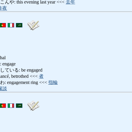
his evening last year <<<
去年
昨夜
hal
ngage
る: be engaged
, betrothed <<<
者
gagement ring <<<
指輪
縁談