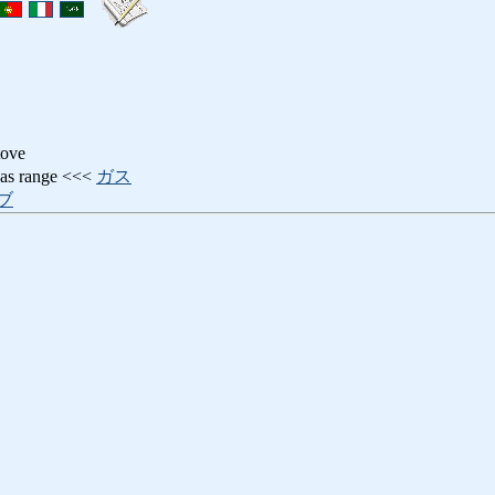
tove
range <<<
ガス
ブ