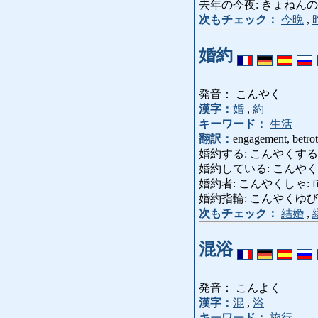
去年の今夜: きょねんのこんや: t
次もチェック：
今晩
,
婚約
発音： こんやく
漢字：
婚
,
約
キーワード：
生活
翻訳：
engagement, betrot
婚約する: こんやくする: e
婚約している: こんやくしてい
婚約者: こんやくしゃ: fiancé
婚約指輪: こんやくゆびわ: en
次もチェック：
結婚
,
混浴
発音： こんよく
漢字：
混
,
浴
キーワード：
旅行