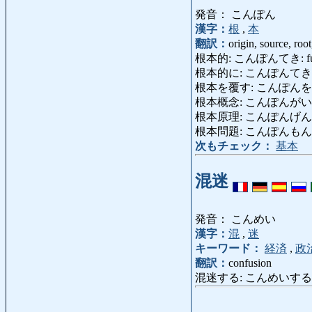
発音： こんぽん
漢字：
根
,
本
翻訳：
origin, source, roo
根本的: こんぽんてき: fundament
根本的に: こんぽんてきに: thoro
根本を覆す: こんぽんをくつがえす
根本概念: こんぽんがいねん: bas
根本原理: こんぽんげんり: fund
根本問題: こんぽんもんだい: fu
次もチェック：
基本
混迷
発音： こんめい
漢字：
混
,
迷
キーワード：
経済
,
政
翻訳：
confusion
混迷する: こんめいする: be 