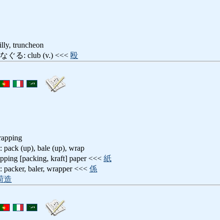
illy, truncheon
 club (v.) <<<
殴
rapping
(up), bale (up), wrap
 [packing, kraft] paper <<<
紙
r, baler, wrapper <<<
係
荷造