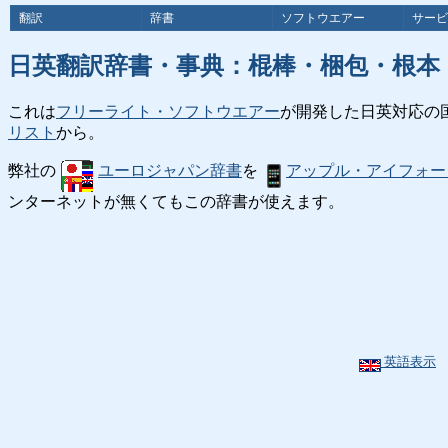
翻訳
辞書
ソフトウエアー
サービ
日英翻訳辞書・事典：棍棒・梱包・根本
これは
フリーライト・ソフトウエアー
が開発した日英対応の
リスト
から。
弊社の
ユーロジャパン辞書
を
アップル・アイフォー
ンターネットが無くてもこの辞書が使えます。
英語表示