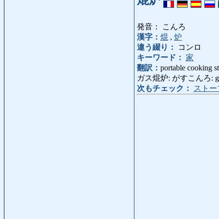
焜炉
発音： こんろ
漢字：
焜
,
炉
違う綴り：
コンロ
キーワード：
家
翻訳：
portable cooking s
ガス焜炉: がすこんろ: gas 
次もチェック：
ストー