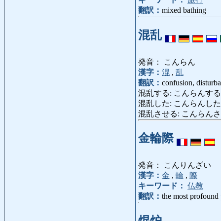
翻訳：
mixed bathing
混乱
発音： こんらん
漢字：
混
,
乱
翻訳：
confusion, disturba
混乱する: こんらんする: confuse
混乱した: こんらんした: turbul
混乱させる: こんらんさせる: disor
金輪際
発音： こんりんざい
漢字：
金
,
輪
,
際
キーワード：
仏教
翻訳：
the most profound 