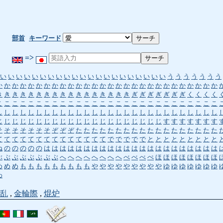
部首
キーワード
=>
い
い
い
い
い
い
い
い
い
い
い
い
い
い
い
い
い
い
い
い
い
う
う
う
う
う
う
う
か
か
か
か
か
か
か
か
か
か
か
か
か
か
か
か
か
か
か
か
か
か
か
か
か
か
か
か
き
き
き
き
き
き
き
き
き
き
き
き
き
き
き
き
き
ぎ
ぎ
ぎ
ぎ
ぎ
ぎ
ぎ
く
く
く
く
こ
こ
こ
こ
こ
こ
こ
こ
こ
こ
こ
こ
こ
こ
こ
こ
こ
こ
こ
こ
こ
こ
こ
こ
こ
こ
こ
こ
し
し
し
し
し
し
し
し
し
し
し
し
し
し
し
し
し
し
し
し
し
し
し
し
し
し
し
し
じ
じ
じ
じ
じ
じ
じ
じ
じ
じ
じ
じ
じ
じ
じ
じ
じ
じ
じ
じ
じ
す
す
す
す
す
す
す
そ
そ
そ
そ
そ
そ
そ
ぞ
ぞ
ぞ
た
た
た
た
た
た
た
た
た
た
た
た
た
た
た
た
た
た
て
て
て
て
て
て
て
て
て
て
て
て
て
て
で
で
で
で
で
と
と
と
と
と
と
と
と
と
ね
の
の
の
の
の
は
は
は
は
は
は
は
は
は
は
は
は
は
は
は
は
は
は
は
は
は
は
ぶ
ぶ
ぶ
ぶ
ぶ
ぶ
ぶ
ぶ
へ
へ
へ
へ
へ
へ
へ
へ
べ
べ
べ
ぺ
ほ
ほ
ほ
ほ
ほ
ほ
ほ
ほ
め
め
め
も
も
も
も
も
も
も
も
も
や
や
や
や
や
や
や
や
や
ゆ
ゆ
ゆ
ゆ
ゆ
ゆ
ゆ
わ
乱
,
金輪際
,
焜炉