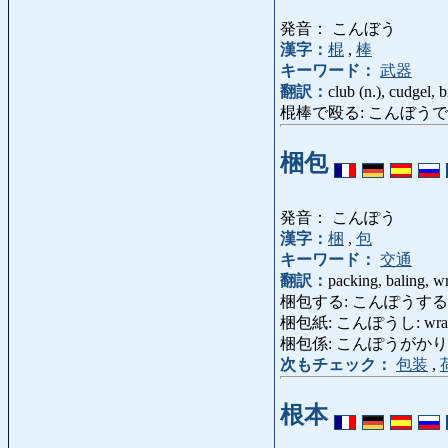
発音： こんぼう
漢字：
棍
,
棒
キーワード：
武器
翻訳：
club (n.), cudgel, b
棍棒で殴る: こんぼうでなぐる:
梱包
発音： こんぽう
漢字：
梱
,
包
キーワード：
交通
翻訳：
packing, baling, w
梱包する: こんぽうする: pack 
梱包紙: こんぽうし: wrapping
梱包係: こんぽうがかり: packe
次もチェック：
包装
,
根本