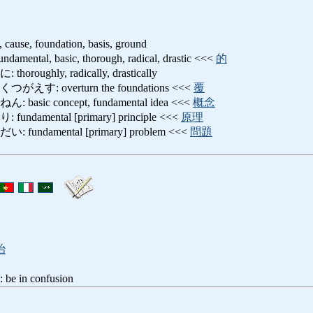
t, cause, foundation, basis, ground
al, basic, thorough, radical, drastic <<<
的
ughly, radically, drastically
: overturn the foundations <<<
覆
ic concept, fundamental idea <<<
概念
amental [primary] principle <<<
原理
ndamental [primary] problem <<<
問題
治
in confusion