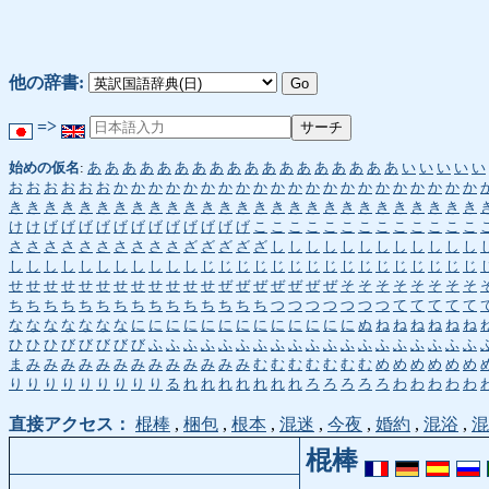
他の辞書:
=>
始めの仮名
:
あ
あ
あ
あ
あ
あ
あ
あ
あ
あ
あ
あ
あ
あ
あ
あ
あ
あ
い
い
い
い
い
お
お
お
お
お
お
か
か
か
か
か
か
か
か
か
か
か
か
か
か
か
か
か
か
か
か
か
き
き
き
き
き
き
き
き
き
き
き
き
き
き
き
き
き
き
き
き
き
き
き
き
き
き
き
け
け
げ
げ
げ
げ
げ
げ
げ
げ
げ
げ
げ
げ
こ
こ
こ
こ
こ
こ
こ
こ
こ
こ
こ
こ
こ
さ
さ
さ
さ
さ
さ
さ
さ
さ
さ
ざ
ざ
ざ
ざ
ざ
し
し
し
し
し
し
し
し
し
し
し
し
し
し
し
し
し
し
し
し
し
し
し
じ
じ
じ
じ
じ
じ
じ
じ
じ
じ
じ
じ
じ
じ
じ
じ
せ
せ
せ
せ
せ
せ
せ
せ
せ
せ
せ
せ
ぜ
ぜ
ぜ
ぜ
ぜ
ぜ
ぜ
そ
そ
そ
そ
そ
そ
そ
そ
ち
ち
ち
ち
ち
ち
ち
ち
ち
ち
ち
ち
ち
ち
ち
つ
つ
つ
つ
つ
つ
つ
て
て
て
て
て
な
な
な
な
な
な
な
に
に
に
に
に
に
に
に
に
に
に
に
に
ぬ
ね
ね
ね
ね
ね
ね
ひ
ひ
ひ
び
び
び
び
び
ふ
ふ
ふ
ふ
ふ
ふ
ふ
ふ
ふ
ふ
ふ
ふ
ふ
ふ
ふ
ふ
ふ
ふ
ふ
ま
み
み
み
み
み
み
み
み
み
み
み
み
み
む
む
む
む
む
む
む
め
め
め
め
め
め
り
り
り
り
り
り
り
り
り
る
れ
れ
れ
れ
れ
れ
れ
ろ
ろ
ろ
ろ
ろ
わ
わ
わ
わ
わ
直接アクセス：
棍棒
,
梱包
,
根本
,
混迷
,
今夜
,
婚約
,
混浴
,
混
棍棒