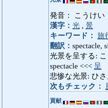
発音： こうけい
漢字：
光
,
景
キーワード：
旅
翻訳：
spectacle, s
光景を呈する: こうけ
spectacle <<<
呈
悲惨な光景: ひさんなこ
次もチェック：
貢献