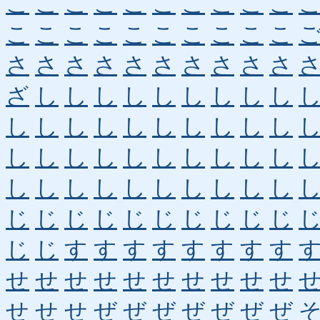
こ
こ
こ
こ
こ
こ
こ
こ
こ
こ
こ
こ
こ
こ
こ
こ
こ
こ
こ
こ
さ
さ
さ
さ
さ
さ
さ
さ
さ
さ
ざ
し
し
し
し
し
し
し
し
し
し
し
し
し
し
し
し
し
し
し
し
し
し
し
し
し
し
し
し
し
し
し
し
し
し
し
し
し
し
し
じ
じ
じ
じ
じ
じ
じ
じ
じ
じ
じ
じ
す
す
す
す
す
す
す
す
せ
せ
せ
せ
せ
せ
せ
せ
せ
せ
せ
せ
せ
ぜ
ぜ
ぜ
ぜ
ぜ
ぜ
ぜ