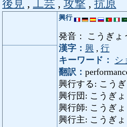
後見
,
工芸
,
攻撃
,
抗原
興行
発音： こうぎょ
漢字：
興
,
行
キーワード：
シ
翻訳：
performance
興行する: こうぎょうする
興行団: こうぎょうだん
興行師: こうぎょうし: 
興行主: こうぎょうぬ