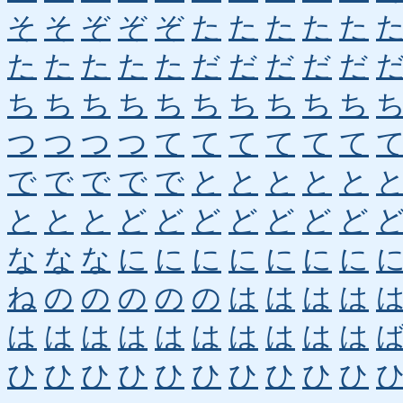
そ
そ
ぞ
ぞ
ぞ
た
た
た
た
た
た
た
た
た
た
だ
だ
だ
だ
だ
ち
ち
ち
ち
ち
ち
ち
ち
ち
ち
つ
つ
つ
つ
て
て
て
て
て
て
で
で
で
で
で
と
と
と
と
と
と
と
と
ど
ど
ど
ど
ど
ど
ど
な
な
な
に
に
に
に
に
に
に
ね
の
の
の
の
の
は
は
は
は
は
は
は
は
は
は
は
は
は
は
ひ
ひ
ひ
ひ
ひ
ひ
ひ
ひ
ひ
ひ