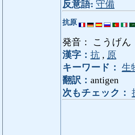
反意語:
守備
抗原
発音： こうげん
漢字：
抗
,
原
キーワード：
生
翻訳：
antigen
次もチェック：