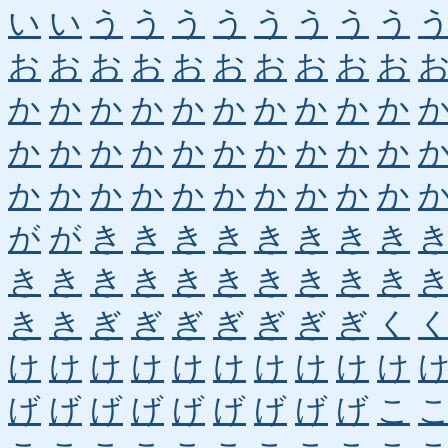
い
い
う
う
う
う
う
う
う
う
お
お
お
お
お
お
お
お
お
お
か
か
か
か
か
か
か
か
か
か
か
か
か
か
か
か
か
か
か
か
か
か
か
か
か
か
か
か
か
か
が
が
き
き
き
き
き
き
き
き
き
き
き
き
き
き
き
き
き
き
き
き
ぎ
ぎ
ぎ
ぎ
ぎ
ぎ
ぎ
く
け
け
け
け
け
け
け
け
け
け
げ
げ
げ
げ
げ
げ
げ
げ
げ
こ