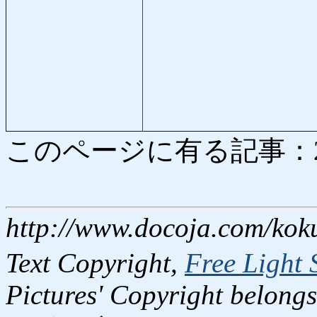
このページに有る記事：2596
http://www.docoja.com/kok
Text Copyright,
Free Light 
Pictures' Copyright belongs