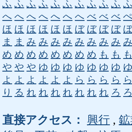
ふ
ふ
ふ
ふ
ふ
ふ
ふ
ふ
ふ
ふ
へ
へ
へ
へ
へ
へ
へ
べ
べ
べ
ほ
ほ
ほ
ほ
ほ
ほ
ぼ
ぼ
ぼ
ぼ
ま
ま
み
み
み
み
み
み
み
み
め
め
め
め
め
め
め
め
も
も
や
や
や
ゆ
ゆ
ゆ
ゆ
ゆ
ゆ
ゆ
よ
よ
よ
よ
よ
よ
ら
ら
ら
ら
り
る
れ
れ
れ
れ
れ
れ
れ
ろ
直接アクセス：
興行
,
鉱