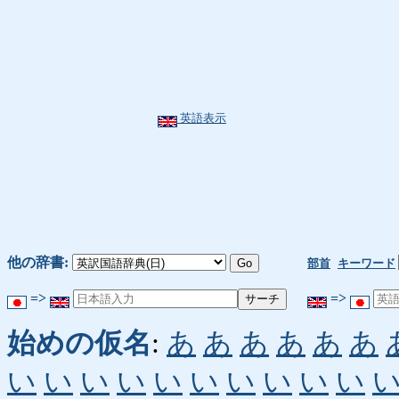
英語表示
他の辞書:
部首
キーワード
=>
=>
始めの仮名
:
あ
あ
あ
あ
あ
あ
い
い
い
い
い
い
い
い
い
い