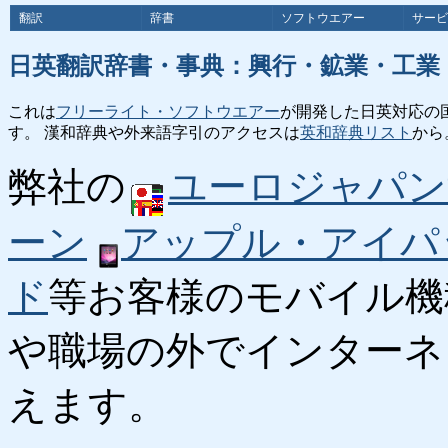
翻訳
辞書
ソフトウエアー
サービ
日英翻訳辞書・事典：興行・鉱業・工業
これは
フリーライト・ソフトウエアー
が開発した日英対応の
す。 漢和辞典や外来語字引のアクセスは
英和辞典リスト
から
弊社の
ユーロジャパン
ーン
アップル・アイパ
ド
等お客様のモバイル機
や職場の外でインターネ
えます。