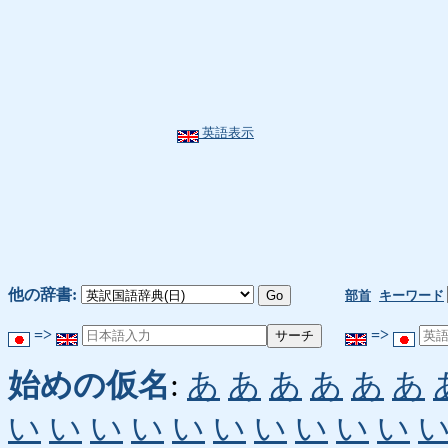
英語表示
他の辞書:
部首
キーワード
=>
=>
始めの仮名
:
あ
あ
あ
あ
あ
あ
い
い
い
い
い
い
い
い
い
い