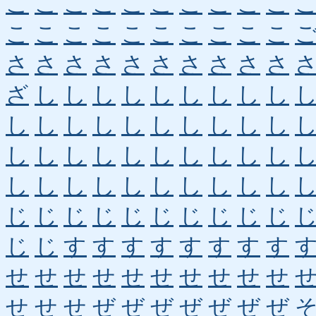
こ
こ
こ
こ
こ
こ
こ
こ
こ
こ
こ
こ
こ
こ
こ
こ
こ
こ
こ
こ
さ
さ
さ
さ
さ
さ
さ
さ
さ
さ
ざ
し
し
し
し
し
し
し
し
し
し
し
し
し
し
し
し
し
し
し
し
し
し
し
し
し
し
し
し
し
し
し
し
し
し
し
し
し
し
し
じ
じ
じ
じ
じ
じ
じ
じ
じ
じ
じ
じ
す
す
す
す
す
す
す
す
せ
せ
せ
せ
せ
せ
せ
せ
せ
せ
せ
せ
せ
ぜ
ぜ
ぜ
ぜ
ぜ
ぜ
ぜ