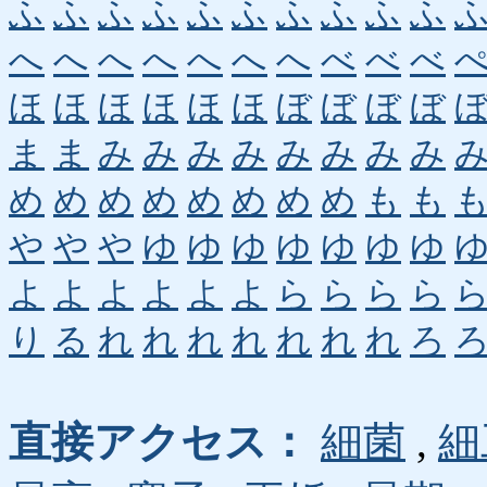
ふ
ふ
ふ
ふ
ふ
ふ
ふ
ふ
ふ
ふ
へ
へ
へ
へ
へ
へ
へ
べ
べ
べ
ほ
ほ
ほ
ほ
ほ
ほ
ぼ
ぼ
ぼ
ぼ
ま
ま
み
み
み
み
み
み
み
み
め
め
め
め
め
め
め
め
も
も
や
や
や
ゆ
ゆ
ゆ
ゆ
ゆ
ゆ
ゆ
よ
よ
よ
よ
よ
よ
ら
ら
ら
ら
り
る
れ
れ
れ
れ
れ
れ
れ
ろ
直接アクセス：
細菌
,
細