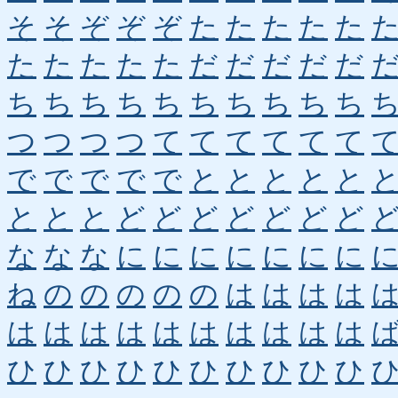
そ
そ
ぞ
ぞ
ぞ
た
た
た
た
た
た
た
た
た
た
だ
だ
だ
だ
だ
ち
ち
ち
ち
ち
ち
ち
ち
ち
ち
つ
つ
つ
つ
て
て
て
て
て
て
で
で
で
で
で
と
と
と
と
と
と
と
と
ど
ど
ど
ど
ど
ど
ど
な
な
な
に
に
に
に
に
に
に
ね
の
の
の
の
の
は
は
は
は
は
は
は
は
は
は
は
は
は
は
ひ
ひ
ひ
ひ
ひ
ひ
ひ
ひ
ひ
ひ