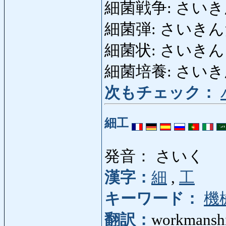
細菌戦争: さいき
細菌弾: さいきんだん: 
細菌状: さいきんじょう
細菌培養: さいきんばい
次もチェック：
細工
発音： さいく
漢字：
細
,
工
キーワード：
機
翻訳：
workmanshi