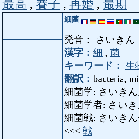
最高
,
賽子
,
再婚
,
最期
細菌
発音： さいきん
漢字：
細
,
菌
キーワード：
生
翻訳：
bacteria, m
細菌学: さいきんがく:
細菌学者: さいきんがく
細菌戦: さいきんせん: b
<<<
戦