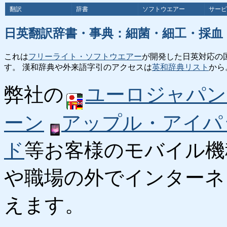
翻訳
辞書
ソフトウエアー
サービ
日英翻訳辞書・事典：細菌・細工・採血
これは
フリーライト・ソフトウエアー
が開発した日英対応の
す。 漢和辞典や外来語字引のアクセスは
英和辞典リスト
から
弊社の
ユーロジャパン
ーン
アップル・アイパ
ド
等お客様のモバイル機
や職場の外でインターネ
えます。