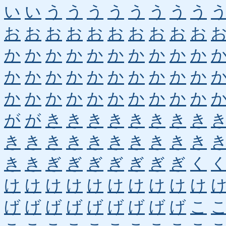
い
い
う
う
う
う
う
う
う
う
お
お
お
お
お
お
お
お
お
お
か
か
か
か
か
か
か
か
か
か
か
か
か
か
か
か
か
か
か
か
か
か
か
か
か
か
か
か
か
か
が
が
き
き
き
き
き
き
き
き
き
き
き
き
き
き
き
き
き
き
き
き
ぎ
ぎ
ぎ
ぎ
ぎ
ぎ
ぎ
く
け
け
け
け
け
け
け
け
け
け
げ
げ
げ
げ
げ
げ
げ
げ
げ
こ