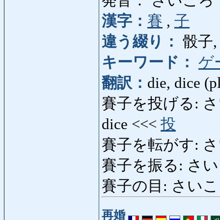
発音： さいころ
漢字：
賽
,
子
違う綴り：
骰子,
キーワード：
ゲ
翻訳：
die, dice (pl
賽子を投げる: さいころを
dice <<<
投
賽子を転がす: さ
賽子を振る: さい
賽子の目: さいころのめ:
再婚