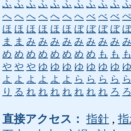
ふ
ふ
ふ
ふ
ふ
ふ
ふ
ふ
ふ
ふ
へ
へ
へ
へ
へ
へ
へ
べ
べ
べ
ほ
ほ
ほ
ほ
ほ
ほ
ぼ
ぼ
ぼ
ぼ
ま
ま
み
み
み
み
み
み
み
み
め
め
め
め
め
め
め
め
も
も
や
や
や
ゆ
ゆ
ゆ
ゆ
ゆ
ゆ
ゆ
よ
よ
よ
よ
よ
よ
ら
ら
ら
ら
り
る
れ
れ
れ
れ
れ
れ
れ
ろ
直接アクセス：
指針
,
指