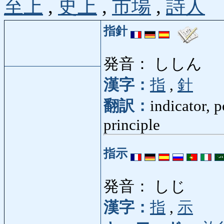
至上
,
史上
,
市場
,
詩人
指針
発音： ししん
漢字：
指
,
針
翻訳：
indicator, 
principle
指示
発音： しじ
漢字：
指
,
示