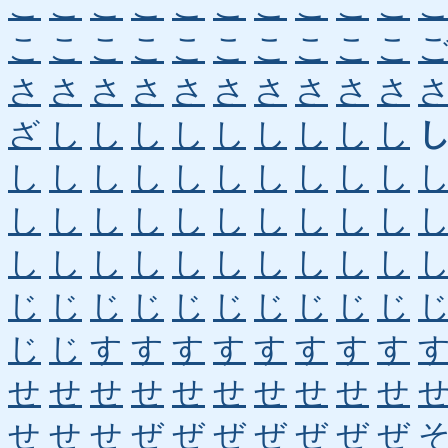
こ
こ
こ
こ
こ
こ
こ
こ
こ
こ
こ
こ
こ
こ
こ
こ
こ
こ
こ
こ
さ
さ
さ
さ
さ
さ
さ
さ
さ
さ
ざ
し
し
し
し
し
し
し
し
し
し
し
し
し
し
し
し
し
し
し
し
し
し
し
し
し
し
し
し
し
し
し
し
し
し
し
し
し
し
し
じ
じ
じ
じ
じ
じ
じ
じ
じ
じ
じ
じ
す
す
す
す
す
す
す
す
せ
せ
せ
せ
せ
せ
せ
せ
せ
せ
せ
せ
せ
ぜ
ぜ
ぜ
ぜ
ぜ
ぜ
ぜ