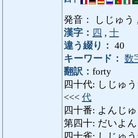
発音： しじゅう 
漢字：
四
,
十
違う綴り：
40
キーワード：
数
翻訳：
forty
四十代: しじゅうだい
<<<
代
四十番: よんじゅうばん
第四十: だいよん
四十雀: しじゅうから: