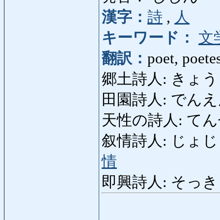
漢字：
詩
,
人
キーワード：
文
翻訳：
poet, poete
郷土詩人: きょうどしじ
田園詩人: でんえんし
天性の詩人: てんせい
叙情詩人: じょじょうしじ
情
即興詩人: そっきょうし