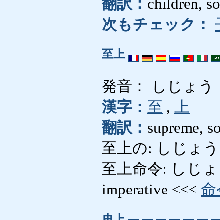
翻訳：
children, s
次もチェック：
至上
発音： しじょう
漢字：
至
,
上
翻訳：
supreme, s
至上の: しじょ
至上命令: しじょうめいれ
imperative <<<
命
史上