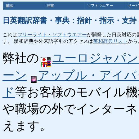
翻訳
辞書
ソフトウエアー
サービ
日英翻訳辞書・事典：指針・指示・支持
これは
フリーライト・ソフトウエアー
が開発した日英対応の
す。 漢和辞典や外来語字引のアクセスは
英和辞典リスト
から
弊社の
ユーロジャパン
ーン
アップル・アイパ
ド
等お客様のモバイル機
や職場の外でインターネ
えます。