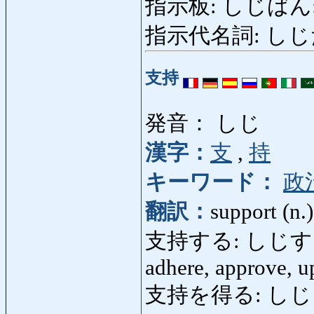
指示板: しじばん: in
指示代名詞: しじだいめ
支持
発音： しじ
漢字：
支
,
持
キーワード：
政
翻訳：
support (n.
支持する: しじする: sup
adhere, approve, u
支持を得る: しじをえる: 