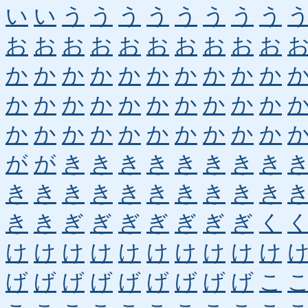
い
い
う
う
う
う
う
う
う
う
お
お
お
お
お
お
お
お
お
お
か
か
か
か
か
か
か
か
か
か
か
か
か
か
か
か
か
か
か
か
か
か
か
か
か
か
か
か
か
か
が
が
き
き
き
き
き
き
き
き
き
き
き
き
き
き
き
き
き
き
き
き
ぎ
ぎ
ぎ
ぎ
ぎ
ぎ
ぎ
く
け
け
け
け
け
け
け
け
け
け
げ
げ
げ
げ
げ
げ
げ
げ
げ
こ