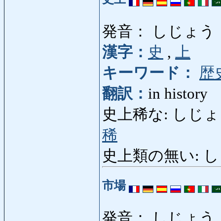
発音： しじょう
漢字：
史
,
上
キーワード：
歴
翻訳：
in history
史上稀な: しじょうまれな
稀
史上類の無い: 
市場
発音： しじょう 