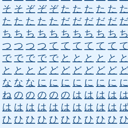
そ
そ
ぞ
ぞ
ぞ
た
た
た
た
た
た
た
た
た
た
だ
だ
だ
だ
だ
ち
ち
ち
ち
ち
ち
ち
ち
ち
ち
つ
つ
つ
つ
て
て
て
て
て
て
で
で
で
で
で
と
と
と
と
と
と
と
と
ど
ど
ど
ど
ど
ど
ど
な
な
な
に
に
に
に
に
に
に
ね
の
の
の
の
の
は
は
は
は
は
は
は
は
は
は
は
は
は
は
ひ
ひ
ひ
ひ
ひ
ひ
ひ
ひ
ひ
ひ