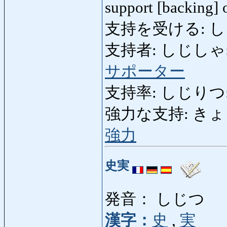
support [backing]
支持を受ける: し
支持者: しじしゃ: supp
サポーター
支持率: しじりつ: ap
強力な支持: きょうりょ
強力
史実
発音： しじつ
漢字：
史
,
実