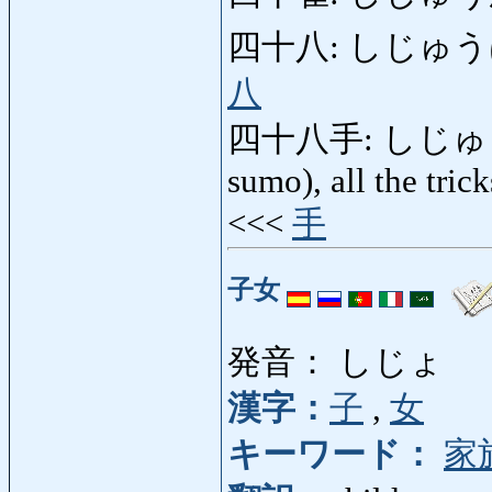
四十八: しじゅうはち
八
四十八手: しじゅうはって:
sumo), all the tric
<<<
手
子女
発音： しじょ
漢字：
子
,
女
キーワード：
家