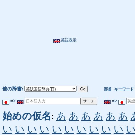
英語表示
他の辞書:
部首
キーワード
=>
=>
始めの仮名
:
あ
あ
あ
あ
あ
あ
い
い
い
い
い
い
い
い
い
い