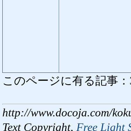
このページに有る記事：3445
http://www.docoja.com/kok
Text Copyright,
Free Light 