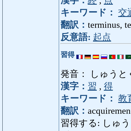
漢字：
終
,
点
キーワード：
交
翻訳：
terminus, t
反意語:
起点
習得
発音： しゅうと
漢字：
習
,
得
キーワード：
教
翻訳：
acquiremen
習得する: しゅうとくする: