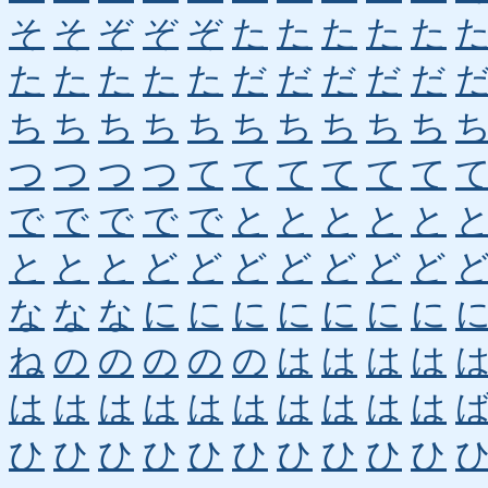
そ
そ
ぞ
ぞ
ぞ
た
た
た
た
た
た
た
た
た
た
だ
だ
だ
だ
だ
ち
ち
ち
ち
ち
ち
ち
ち
ち
ち
つ
つ
つ
つ
て
て
て
て
て
て
で
で
で
で
で
と
と
と
と
と
と
と
と
ど
ど
ど
ど
ど
ど
ど
な
な
な
に
に
に
に
に
に
に
ね
の
の
の
の
の
は
は
は
は
は
は
は
は
は
は
は
は
は
は
ひ
ひ
ひ
ひ
ひ
ひ
ひ
ひ
ひ
ひ