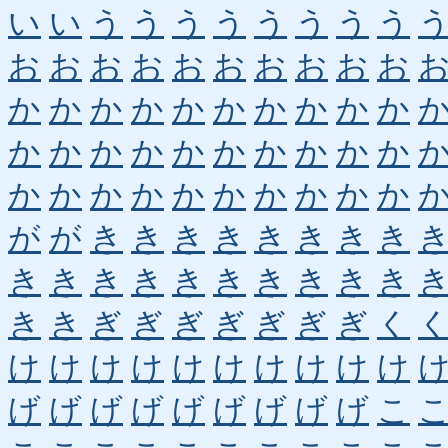
い
い
う
う
う
う
う
う
う
う
お
お
お
お
お
お
お
お
お
お
か
か
か
か
か
か
か
か
か
か
か
か
か
か
か
か
か
か
か
か
か
か
か
か
か
か
か
か
か
か
が
が
き
き
き
き
き
き
き
き
き
き
き
き
き
き
き
き
き
き
き
き
ぎ
ぎ
ぎ
ぎ
ぎ
ぎ
ぎ
く
け
け
け
け
け
け
け
け
け
け
げ
げ
げ
げ
げ
げ
げ
げ
げ
こ