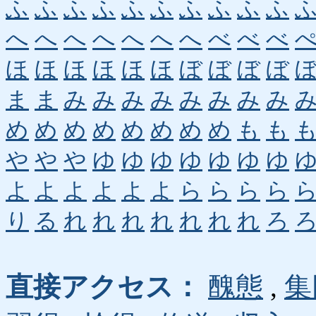
ふ
ふ
ふ
ふ
ふ
ふ
ふ
ふ
ふ
ふ
へ
へ
へ
へ
へ
へ
へ
べ
べ
べ
ほ
ほ
ほ
ほ
ほ
ほ
ぼ
ぼ
ぼ
ぼ
ま
ま
み
み
み
み
み
み
み
み
め
め
め
め
め
め
め
め
も
も
や
や
や
ゆ
ゆ
ゆ
ゆ
ゆ
ゆ
ゆ
よ
よ
よ
よ
よ
よ
ら
ら
ら
ら
り
る
れ
れ
れ
れ
れ
れ
れ
ろ
直接アクセス：
醜態
,
集