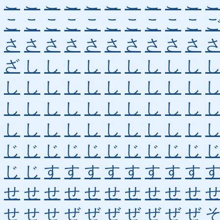
こ
こ
こ
こ
こ
こ
こ
こ
こ
こ
こ
こ
こ
こ
こ
こ
こ
こ
こ
こ
さ
さ
さ
さ
さ
さ
さ
さ
さ
さ
ざ
し
し
し
し
し
し
し
し
し
し
し
し
し
し
し
し
し
し
し
し
し
し
し
し
し
し
し
し
し
し
し
し
し
し
し
し
し
し
し
じ
じ
じ
じ
じ
じ
じ
じ
じ
じ
じ
じ
す
す
す
す
す
す
す
す
せ
せ
せ
せ
せ
せ
せ
せ
せ
せ
せ
せ
せ
ぜ
ぜ
ぜ
ぜ
ぜ
ぜ
ぜ