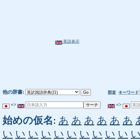
英語表示
他の辞書:
部首
キーワード
=>
=>
始めの仮名
:
あ
あ
あ
あ
あ
あ
い
い
い
い
い
い
い
い
い
い