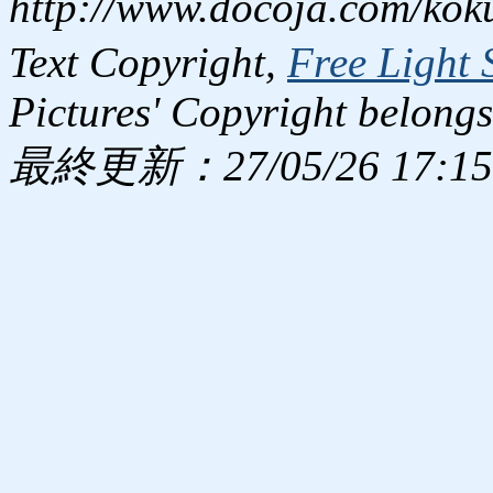
http://www.docoja.com/kok
Text Copyright,
Free Light 
Pictures' Copyright belongs
最終更新：27/05/26 17:15