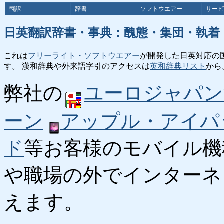
翻訳
辞書
ソフトウエアー
サービ
日英翻訳辞書・事典：醜態・集団・執着
これは
フリーライト・ソフトウエアー
が開発した日英対応の
す。 漢和辞典や外来語字引のアクセスは
英和辞典リスト
から
弊社の
ユーロジャパン
ーン
アップル・アイパ
ド
等お客様のモバイル機
や職場の外でインターネ
えます。