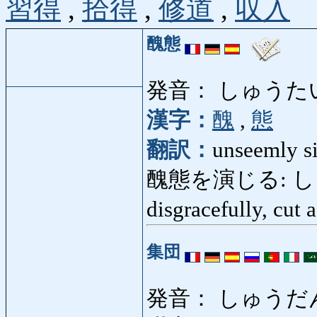
習得
,
拾得
,
修道
,
収入
醜態
発音： しゅうた
漢字：
醜
,
態
翻訳：
unseemly si
醜態を演じる: しゅう
disgracefully, cut 
集団
発音： しゅうだ