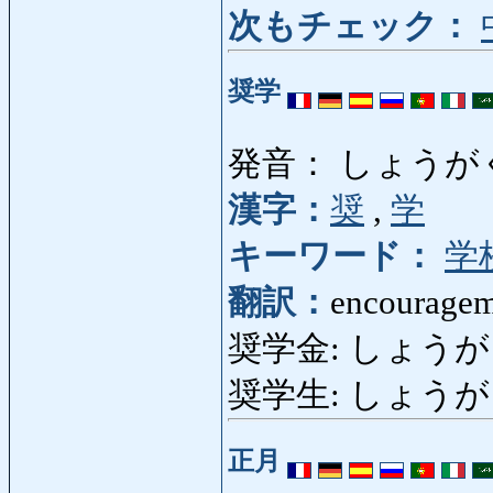
次もチェック：
奨学
発音： しょうが
漢字：
奨
,
学
キーワード：
学
翻訳：
encourageme
奨学金: しょうがくきん:
奨学生: しょうがくせい:
正月