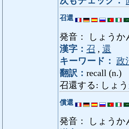
次もチェック：
召還
発音： しょうか
漢字：
召
,
還
キーワード：
政
翻訳：
recall (n.)
召還する: しょうかんす
償還
発音： しょうか