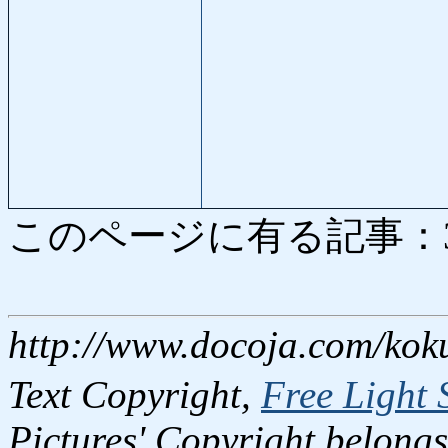
このページに有る記事：3815
http://www.docoja.com/kok
Text Copyright,
Free Light 
Pictures' Copyright belongs