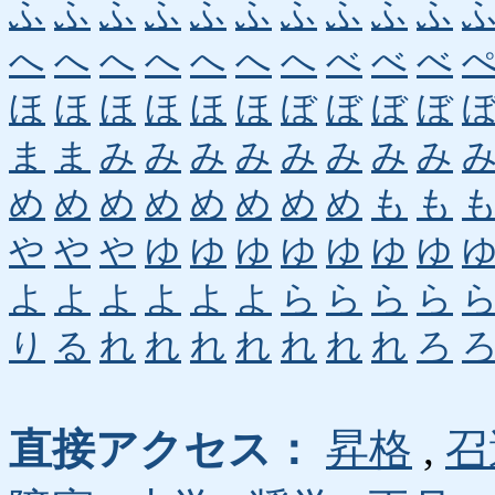
ふ
ふ
ふ
ふ
ふ
ふ
ふ
ふ
ふ
ふ
へ
へ
へ
へ
へ
へ
へ
べ
べ
べ
ほ
ほ
ほ
ほ
ほ
ほ
ぼ
ぼ
ぼ
ぼ
ま
ま
み
み
み
み
み
み
み
み
め
め
め
め
め
め
め
め
も
も
や
や
や
ゆ
ゆ
ゆ
ゆ
ゆ
ゆ
ゆ
よ
よ
よ
よ
よ
よ
ら
ら
ら
ら
り
る
れ
れ
れ
れ
れ
れ
れ
ろ
直接アクセス：
昇格
,
召