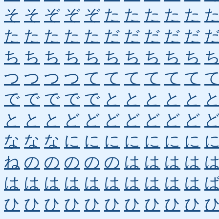
そ
そ
ぞ
ぞ
ぞ
た
た
た
た
た
た
た
た
た
た
だ
だ
だ
だ
だ
ち
ち
ち
ち
ち
ち
ち
ち
ち
ち
つ
つ
つ
つ
て
て
て
て
て
て
で
で
で
で
で
と
と
と
と
と
と
と
と
ど
ど
ど
ど
ど
ど
ど
な
な
な
に
に
に
に
に
に
に
ね
の
の
の
の
の
は
は
は
は
は
は
は
は
は
は
は
は
は
は
ひ
ひ
ひ
ひ
ひ
ひ
ひ
ひ
ひ
ひ