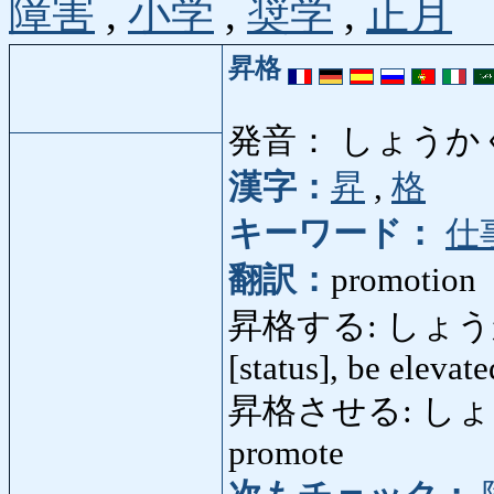
障害
,
小学
,
奨学
,
正月
昇格
発音： しょうか
漢字：
昇
,
格
キーワード：
仕
翻訳：
promotion
昇格する: しょうかくする:
[status], be elevat
昇格させる: しょうかくさ
promote