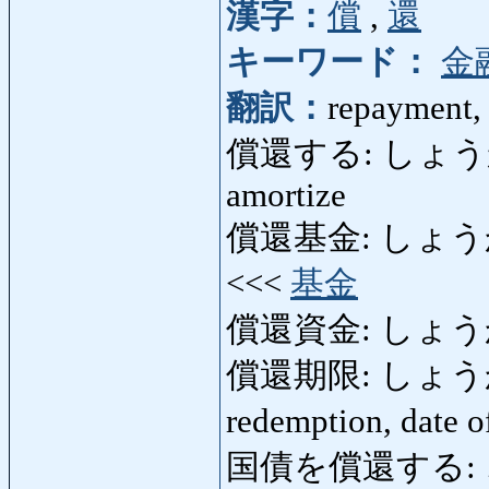
漢字：
償
,
還
キーワード：
金
翻訳：
repayment,
償還する: しょうかんする
amortize
償還基金: しょうかんき
<<<
基金
償還資金: しょう
償還期限: しょうかんき
redemption, date 
国債を償還する: 