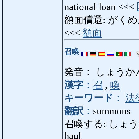
national loan <<<
額面償還: がくめんしょ
<<<
額面
召喚
発音： しょうか
漢字：
召
,
喚
キーワード：
法
翻訳：
summons
召喚する: しょうかんする
haul