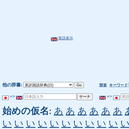
英語表示
他の辞書:
部首
キーワード
=>
=>
始めの仮名
:
あ
あ
あ
あ
あ
あ
い
い
い
い
い
い
い
い
い
い