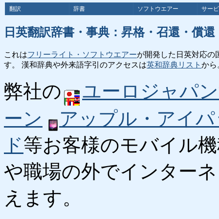
翻訳
辞書
ソフトウエアー
サービ
日英翻訳辞書・事典：昇格・召還・償還
これは
フリーライト・ソフトウエアー
が開発した日英対応の
す。 漢和辞典や外来語字引のアクセスは
英和辞典リスト
から
弊社の
ユーロジャパン
ーン
アップル・アイパ
ド
等お客様のモバイル機
や職場の外でインターネ
えます。