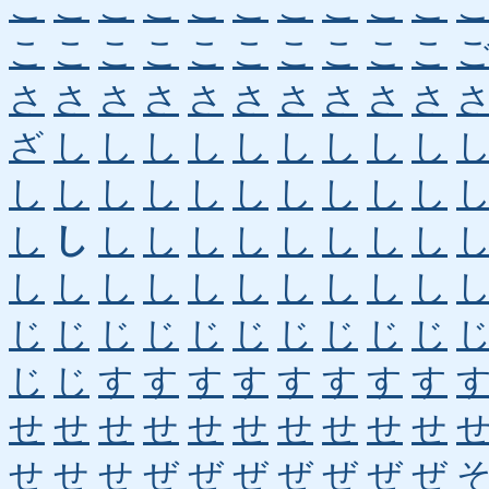
こ
こ
こ
こ
こ
こ
こ
こ
こ
こ
こ
こ
こ
こ
こ
こ
こ
こ
こ
こ
さ
さ
さ
さ
さ
さ
さ
さ
さ
さ
ざ
し
し
し
し
し
し
し
し
し
し
し
し
し
し
し
し
し
し
し
し
し
し
し
し
し
し
し
し
し
し
し
し
し
し
し
し
し
し
し
じ
じ
じ
じ
じ
じ
じ
じ
じ
じ
じ
じ
す
す
す
す
す
す
す
す
せ
せ
せ
せ
せ
せ
せ
せ
せ
せ
せ
せ
せ
ぜ
ぜ
ぜ
ぜ
ぜ
ぜ
ぜ