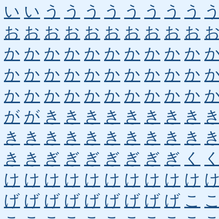
い
い
う
う
う
う
う
う
う
う
お
お
お
お
お
お
お
お
お
お
か
か
か
か
か
か
か
か
か
か
か
か
か
か
か
か
か
か
か
か
か
か
か
か
か
か
か
か
か
か
が
が
き
き
き
き
き
き
き
き
き
き
き
き
き
き
き
き
き
き
き
き
ぎ
ぎ
ぎ
ぎ
ぎ
ぎ
ぎ
く
け
け
け
け
け
け
け
け
け
け
げ
げ
げ
げ
げ
げ
げ
げ
げ
こ