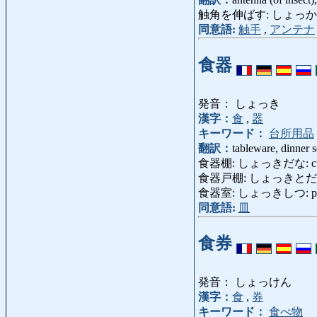
触角を伸ばす: しょっかくをのばす
同意語:
触手
,
アンテナ
食器
発音： しょっき
漢字：
食
,
器
キーワード：
台所用品
翻訳：
tableware, dinner s
食器棚: しょっきだな: cup
食器戸棚: しょっきとだな
食器室: しょっきしつ: pan
同意語:
皿
食券
発音： しょっけん
漢字：
食
,
券
キーワード：
食べ物