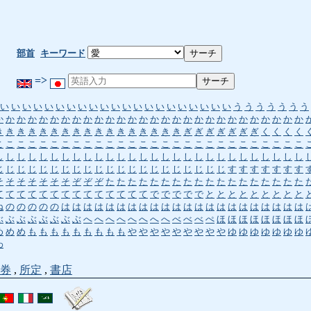
部首
キーワード
=>
い
い
い
い
い
い
い
い
い
い
い
い
い
い
い
い
い
い
い
い
い
う
う
う
う
う
う
う
か
か
か
か
か
か
か
か
か
か
か
か
か
か
か
か
か
か
か
か
か
か
か
か
か
か
か
か
き
き
き
き
き
き
き
き
き
き
き
き
き
き
き
き
き
ぎ
ぎ
ぎ
ぎ
ぎ
ぎ
ぎ
く
く
く
く
こ
こ
こ
こ
こ
こ
こ
こ
こ
こ
こ
こ
こ
こ
こ
こ
こ
こ
こ
こ
こ
こ
こ
こ
こ
こ
こ
こ
し
し
し
し
し
し
し
し
し
し
し
し
し
し
し
し
し
し
し
し
し
し
し
し
し
し
し
し
じ
じ
じ
じ
じ
じ
じ
じ
じ
じ
じ
じ
じ
じ
じ
じ
じ
じ
じ
じ
じ
す
す
す
す
す
す
す
そ
そ
そ
そ
そ
そ
そ
ぞ
ぞ
ぞ
た
た
た
た
た
た
た
た
た
た
た
た
た
た
た
た
た
た
て
て
て
て
て
て
て
て
て
て
て
て
て
て
で
で
で
で
で
と
と
と
と
と
と
と
と
と
ね
の
の
の
の
の
は
は
は
は
は
は
は
は
は
は
は
は
は
は
は
は
は
は
は
は
は
は
ぶ
ぶ
ぶ
ぶ
ぶ
ぶ
ぶ
ぶ
へ
へ
へ
へ
へ
へ
へ
へ
べ
べ
べ
ぺ
ほ
ほ
ほ
ほ
ほ
ほ
ほ
ほ
め
め
め
も
も
も
も
も
も
も
も
も
や
や
や
や
や
や
や
や
や
ゆ
ゆ
ゆ
ゆ
ゆ
ゆ
ゆ
わ
券
,
所定
,
書店