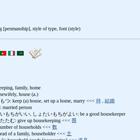
g [penmanship], style of type, font (style)
eeping, family, home
ely, house (a.)
p (a) house, set up a home, marry <<<
持
,
結婚
ried person
がいい, しょたいもちがよい: be a good housekeeper
give up housekeeping <<<
畳
r of households <<<
数
 a family, householder <<<
主