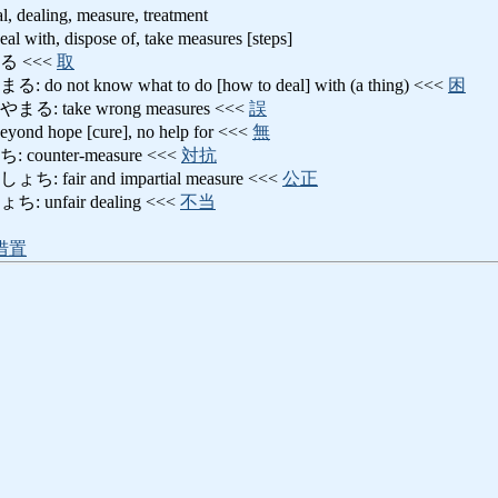
al, dealing, measure, treatment
, dispose of, take measures [steps]
 <<<
取
ot know what to do [how to deal] with (a thing) <<<
困
take wrong measures <<<
誤
hope [cure], no help for <<<
無
unter-measure <<<
対抗
air and impartial measure <<<
公正
nfair dealing <<<
不当
措置