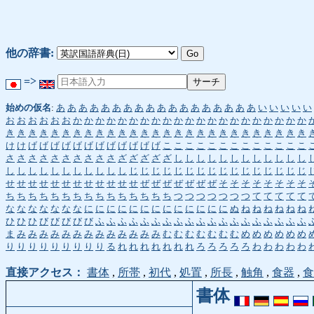
他の辞書:
=>
始めの仮名
:
あ
あ
あ
あ
あ
あ
あ
あ
あ
あ
あ
あ
あ
あ
あ
あ
あ
あ
い
い
い
い
い
お
お
お
お
お
お
か
か
か
か
か
か
か
か
か
か
か
か
か
か
か
か
か
か
か
か
か
き
き
き
き
き
き
き
き
き
き
き
き
き
き
き
き
き
き
き
き
き
き
き
き
き
き
き
け
け
げ
げ
げ
げ
げ
げ
げ
げ
げ
げ
げ
げ
こ
こ
こ
こ
こ
こ
こ
こ
こ
こ
こ
こ
こ
さ
さ
さ
さ
さ
さ
さ
さ
さ
さ
ざ
ざ
ざ
ざ
ざ
し
し
し
し
し
し
し
し
し
し
し
し
し
し
し
し
し
し
し
し
し
し
し
じ
じ
じ
じ
じ
じ
じ
じ
じ
じ
じ
じ
じ
じ
じ
じ
せ
せ
せ
せ
せ
せ
せ
せ
せ
せ
せ
せ
ぜ
ぜ
ぜ
ぜ
ぜ
ぜ
ぜ
そ
そ
そ
そ
そ
そ
そ
そ
ち
ち
ち
ち
ち
ち
ち
ち
ち
ち
ち
ち
ち
ち
ち
つ
つ
つ
つ
つ
つ
つ
て
て
て
て
て
な
な
な
な
な
な
な
に
に
に
に
に
に
に
に
に
に
に
に
に
ぬ
ね
ね
ね
ね
ね
ね
ひ
ひ
ひ
び
び
び
び
び
ふ
ふ
ふ
ふ
ふ
ふ
ふ
ふ
ふ
ふ
ふ
ふ
ふ
ふ
ふ
ふ
ふ
ふ
ふ
ま
み
み
み
み
み
み
み
み
み
み
み
み
み
む
む
む
む
む
む
む
め
め
め
め
め
め
り
り
り
り
り
り
り
り
り
る
れ
れ
れ
れ
れ
れ
れ
ろ
ろ
ろ
ろ
ろ
わ
わ
わ
わ
わ
直接アクセス：
書体
,
所帯
,
初代
,
処置
,
所長
,
触角
,
食器
,
食
書体