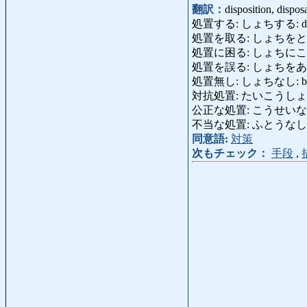
翻訳：
disposition, dispos
処置する: しょちする: deal with
処置を取る: しょちをとる
処置に困る: しょちにこまる: do n
処置を誤る: しょちをあやまる: 
処置無し: しょちなし: beyond 
対抗処置: たいこうしょち: co
公正な処置: こうせいなしょち: f
不当な処置: ふとうなしょち: u
同意語:
対策
次もチェック：
手段
,