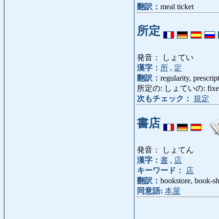
翻訳：
meal ticket
所定
発音： しょてい
漢字：
所
,
定
翻訳：
regularity, prescrip
所定の: しょていの: fixed [appo
次もチェック：
規定
書店
発音： しょてん
漢字：
書
,
店
キーワード：
店
翻訳：
bookstore, book-s
同意語:
本屋