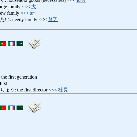
ehold goods [necessaries] <<<
道具
 family <<<
大
family <<<
新
needy family <<<
貧乏
 the first generation
rst
he first director <<<
社長