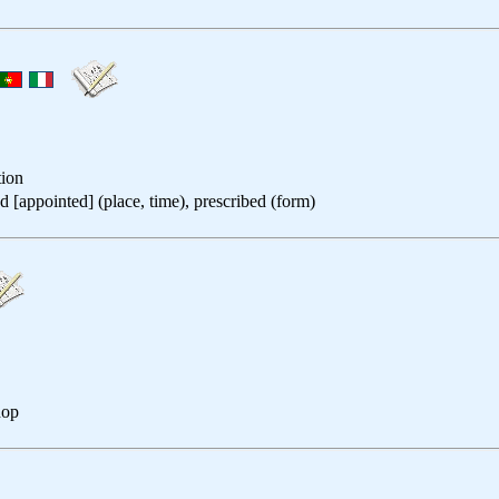
tion
inted] (place, time), prescribed (form)
hop