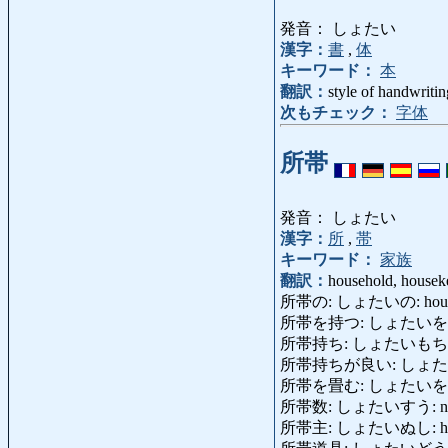
発音： しょたい
漢字：
書
,
体
キーワード：
本
翻訳：
style of handwritin
次もチェック：
字体
所帯
発音： しょたい
漢字：
所
,
帯
キーワード：
家族
翻訳：
household, housek
所帯の: しょたいの: housewif
所帯を持つ: しょたいをもつ: kee
所帯持ち: しょたいもち: mar
所帯持ちが良い: しょたいもち
所帯を畳む: しょたいをたたむ: 
所帯数: しょたいすう: numbe
所帯主: しょたいぬし: head of