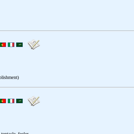
ablishment)
 tentacle, feeler