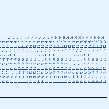
う
う
え
え
え
え
え
え
え
え
え
え
え
お
お
お
お
お
お
お
お
お
お
お
お
お
お
か
か
か
か
か
か
か
か
か
か
か
か
か
か
か
が
が
が
が
が
が
が
が
が
が
が
き
き
く
く
く
く
く
く
ぐ
ぐ
ぐ
け
け
け
け
け
け
け
け
け
け
け
け
け
け
け
け
け
け
け
こ
こ
こ
こ
こ
こ
ご
ご
ご
ご
ご
ご
ご
ご
さ
さ
さ
さ
さ
さ
さ
さ
さ
さ
さ
さ
さ
さ
し
し
し
し
し
し
し
し
し
し
し
し
し
し
し
し
し
し
し
し
し
し
し
し
し
し
し
し
す
す
す
ず
ず
せ
せ
せ
せ
せ
せ
せ
せ
せ
せ
せ
せ
せ
せ
せ
せ
せ
せ
せ
せ
せ
せ
せ
た
た
た
た
た
だ
だ
だ
だ
だ
だ
だ
だ
だ
だ
だ
だ
だ
ち
ち
ち
ち
ち
ち
ち
ち
ち
ち
と
と
と
と
と
と
と
と
と
と
と
と
ど
ど
ど
ど
ど
ど
ど
ど
ど
ど
ど
な
な
な
な
な
は
は
は
は
は
ば
ば
ば
ば
ば
ば
ひ
ひ
ひ
ひ
ひ
ひ
ひ
ひ
ひ
ひ
ひ
ひ
ひ
ひ
ひ
ひ
ひ
ほ
ほ
ほ
ほ
ほ
ほ
ほ
ほ
ほ
ほ
ぼ
ぼ
ぼ
ぼ
ぼ
ぼ
ぼ
ぼ
ま
ま
ま
ま
ま
ま
ま
ま
ま
ま
ゆ
ゆ
ゆ
よ
よ
よ
よ
よ
よ
よ
よ
よ
よ
よ
よ
よ
よ
よ
よ
ら
ら
ら
ら
ら
り
り
り
り