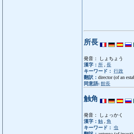
所長
発音： しょちょう
漢字：
所
,
長
キーワード：
行政
翻訳：
director (of an est
同意語:
館長
触角
発音： しょっかく
漢字：
触
,
角
キーワード：
虫
翻訳：
antenna (of insect),