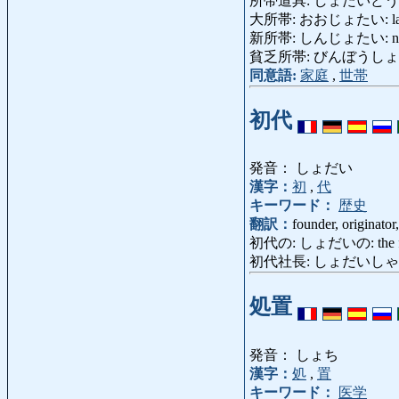
所帯道具: しょたいどうぐ: hous
大所帯: おおじょたい: large
新所帯: しんじょたい: new 
貧乏所帯: びんぼうしょたい: 
同意語:
家庭
,
世帯
初代
発音： しょだい
漢字：
初
,
代
キーワード：
歴史
翻訳：
founder, originator,
初代の: しょだいの: the fi
初代社長: しょだいしゃちょう: t
処置
発音： しょち
漢字：
処
,
置
キーワード：
医学