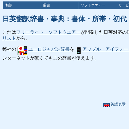
翻訳
辞書
ソフトウエアー
サービ
日英翻訳辞書・事典：書体・所帯・初代
これは
フリーライト・ソフトウエアー
が開発した日英対応の
リスト
から。
弊社の
ユーロジャパン辞書
を
アップル・アイフォー
ンターネットが無くてもこの辞書が使えます。
英語表示