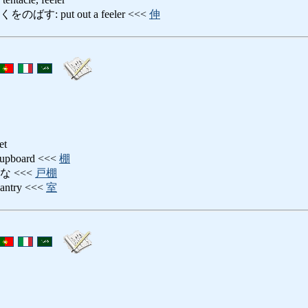
: put out a feeler <<<
伸
et
board <<<
棚
 <<<
戸棚
try <<<
室