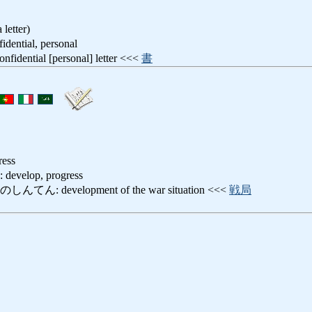
 letter)
tial, personal
tial [personal] letter <<<
書
ress
lop, progress
 development of the war situation <<<
戦局