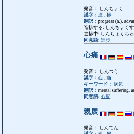
発音： しんちょく
漢字：
進
,
捗
翻訳：
progress (n.), adv
進捗する: しんちょくする: make 
進捗中: しんちょくちゅう: und
同意語:
進歩
心痛
発音： しんつう
漢字：
心
,
痛
キーワード：
病気
翻訳：
mental suffering, a
同意語:
心配
親展
発音： しんてん
漢字：
親
,
展