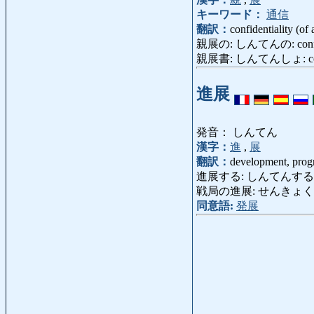
キーワード：
通信
翻訳：
confidentiality (of a
親展の: しんてんの: confiden
親展書: しんてんしょ: confiden
進展
発音： しんてん
漢字：
進
,
展
翻訳：
development, prog
進展する: しんてんする: deve
戦局の進展: せんきょくのしんてん:
同意語:
発展