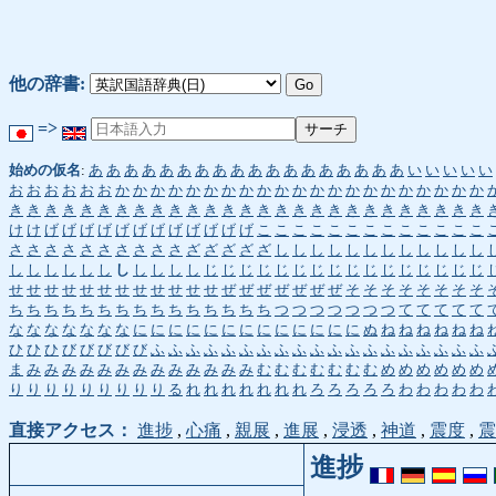
他の辞書:
=>
始めの仮名
:
あ
あ
あ
あ
あ
あ
あ
あ
あ
あ
あ
あ
あ
あ
あ
あ
あ
あ
い
い
い
い
い
お
お
お
お
お
お
か
か
か
か
か
か
か
か
か
か
か
か
か
か
か
か
か
か
か
か
か
き
き
き
き
き
き
き
き
き
き
き
き
き
き
き
き
き
き
き
き
き
き
き
き
き
き
き
け
け
げ
げ
げ
げ
げ
げ
げ
げ
げ
げ
げ
げ
こ
こ
こ
こ
こ
こ
こ
こ
こ
こ
こ
こ
こ
さ
さ
さ
さ
さ
さ
さ
さ
さ
さ
ざ
ざ
ざ
ざ
ざ
し
し
し
し
し
し
し
し
し
し
し
し
し
し
し
し
し
し
し
し
し
し
し
じ
じ
じ
じ
じ
じ
じ
じ
じ
じ
じ
じ
じ
じ
じ
じ
せ
せ
せ
せ
せ
せ
せ
せ
せ
せ
せ
せ
ぜ
ぜ
ぜ
ぜ
ぜ
ぜ
ぜ
そ
そ
そ
そ
そ
そ
そ
そ
ち
ち
ち
ち
ち
ち
ち
ち
ち
ち
ち
ち
ち
ち
ち
つ
つ
つ
つ
つ
つ
つ
て
て
て
て
て
な
な
な
な
な
な
な
に
に
に
に
に
に
に
に
に
に
に
に
に
ぬ
ね
ね
ね
ね
ね
ね
ひ
ひ
ひ
び
び
び
び
び
ふ
ふ
ふ
ふ
ふ
ふ
ふ
ふ
ふ
ふ
ふ
ふ
ふ
ふ
ふ
ふ
ふ
ふ
ふ
ま
み
み
み
み
み
み
み
み
み
み
み
み
み
む
む
む
む
む
む
む
め
め
め
め
め
め
り
り
り
り
り
り
り
り
り
る
れ
れ
れ
れ
れ
れ
れ
ろ
ろ
ろ
ろ
ろ
わ
わ
わ
わ
わ
直接アクセス：
進捗
,
心痛
,
親展
,
進展
,
浸透
,
神道
,
震度
,
震
進捗