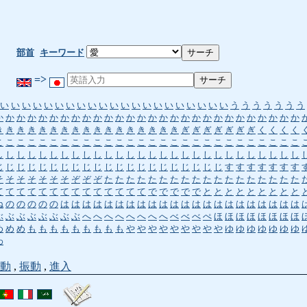
部首
キーワード
=>
い
い
い
い
い
い
い
い
い
い
い
い
い
い
い
い
い
い
い
い
い
う
う
う
う
う
う
う
か
か
か
か
か
か
か
か
か
か
か
か
か
か
か
か
か
か
か
か
か
か
か
か
か
か
か
か
き
き
き
き
き
き
き
き
き
き
き
き
き
き
き
き
き
ぎ
ぎ
ぎ
ぎ
ぎ
ぎ
ぎ
く
く
く
く
こ
こ
こ
こ
こ
こ
こ
こ
こ
こ
こ
こ
こ
こ
こ
こ
こ
こ
こ
こ
こ
こ
こ
こ
こ
こ
こ
こ
し
し
し
し
し
し
し
し
し
し
し
し
し
し
し
し
し
し
し
し
し
し
し
し
し
し
し
し
じ
じ
じ
じ
じ
じ
じ
じ
じ
じ
じ
じ
じ
じ
じ
じ
じ
じ
じ
じ
じ
す
す
す
す
す
す
す
そ
そ
そ
そ
そ
そ
そ
ぞ
ぞ
ぞ
た
た
た
た
た
た
た
た
た
た
た
た
た
た
た
た
た
た
て
て
て
て
て
て
て
て
て
て
て
て
て
て
で
で
で
で
で
と
と
と
と
と
と
と
と
と
ね
の
の
の
の
の
は
は
は
は
は
は
は
は
は
は
は
は
は
は
は
は
は
は
は
は
は
は
ぶ
ぶ
ぶ
ぶ
ぶ
ぶ
ぶ
ぶ
へ
へ
へ
へ
へ
へ
へ
へ
べ
べ
べ
ぺ
ほ
ほ
ほ
ほ
ほ
ほ
ほ
ほ
め
め
め
も
も
も
も
も
も
も
も
も
や
や
や
や
や
や
や
や
や
ゆ
ゆ
ゆ
ゆ
ゆ
ゆ
ゆ
わ
動
,
振動
,
進入