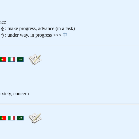
ance
progress, advance (in a task)
er way, in progress <<<
中
nxiety, concern