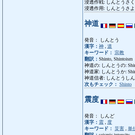
浸透作戦: しんとうさくせん: inf
浸透作用: しんとうさよう: os
神道
発音： しんとう
漢字：
神
,
道
キーワード：
宗教
翻訳：
Shinto, Shintoism
神道の: しんとうの: Shintoi
神道家: しんとうか: Shintoi
神道信者: しんとうしん
次もチェック：
Shinto
震度
発音： しんど
漢字：
震
,
度
キーワード：
災害
,
単
翻訳：
seismic intensity