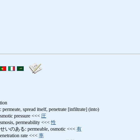
tion
 spread itself, penetrate [infiltrate] (into)
ic pressure <<<
圧
s, permeability <<<
性
る: permeable, osmotic <<<
有
ration rate <<<
率