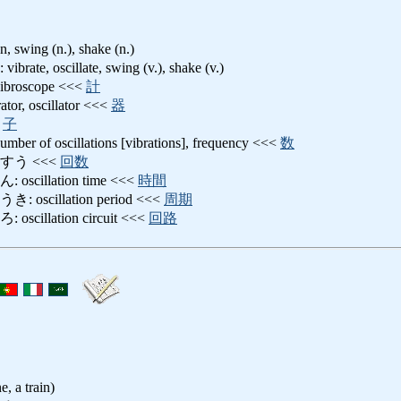
on, swing (n.), shake (n.)
 oscillate, swing (v.), shake (v.)
oscope <<<
計
, oscillator <<<
器
<
子
 oscillations [vibrations], frequency <<<
数
すう <<<
回数
illation time <<<
時間
cillation period <<<
周期
llation circuit <<<
回路
e, a train)