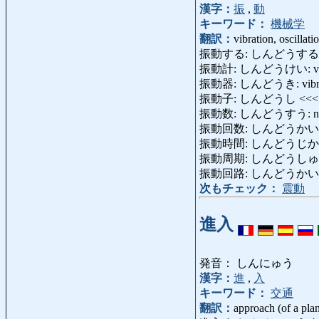
漢字：
振
,
動
キーワード：
機械学
翻訳：
vibration, oscillati
振動する: しんどうする: vibrate,
振動計: しんどうけい: vibr
振動器: しんどうき: vibrator
振動子: しんどうし <<
振動数: しんどうすう: number of
振動回数: しんどうかい
振動時間: しんどうじかん: osc
振動周期: しんどうしゅうき: os
振動回路: しんどうかいろ: osci
次もチェック：
震動
進入
発音： しんにゅう
漢字：
進
,
入
キーワード：
交通
翻訳：
approach (of a plan