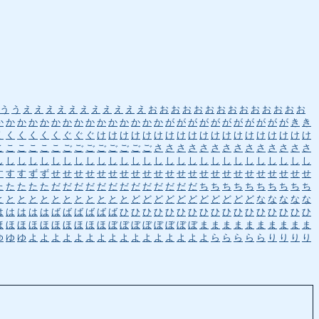
う
う
え
え
え
え
え
え
え
え
え
え
え
お
お
お
お
お
お
お
お
お
お
お
お
お
お
か
か
か
か
か
か
か
か
か
か
か
か
か
か
か
が
が
が
が
が
が
が
が
が
が
が
き
き
く
く
く
く
く
く
ぐ
ぐ
ぐ
け
け
け
け
け
け
け
け
け
け
け
け
け
け
け
け
け
け
け
こ
こ
こ
こ
こ
こ
ご
ご
ご
ご
ご
ご
ご
ご
さ
さ
さ
さ
さ
さ
さ
さ
さ
さ
さ
さ
さ
さ
し
し
し
し
し
し
し
し
し
し
し
し
し
し
し
し
し
し
し
し
し
し
し
し
し
し
し
し
す
す
す
ず
ず
せ
せ
せ
せ
せ
せ
せ
せ
せ
せ
せ
せ
せ
せ
せ
せ
せ
せ
せ
せ
せ
せ
せ
た
た
た
た
た
だ
だ
だ
だ
だ
だ
だ
だ
だ
だ
だ
だ
だ
ち
ち
ち
ち
ち
ち
ち
ち
ち
ち
と
と
と
と
と
と
と
と
と
と
と
と
ど
ど
ど
ど
ど
ど
ど
ど
ど
ど
ど
な
な
な
な
な
は
は
は
は
は
ば
ば
ば
ば
ば
ば
ひ
ひ
ひ
ひ
ひ
ひ
ひ
ひ
ひ
ひ
ひ
ひ
ひ
ひ
ひ
ひ
ひ
ほ
ほ
ほ
ほ
ほ
ほ
ほ
ほ
ほ
ほ
ぼ
ぼ
ぼ
ぼ
ぼ
ぼ
ぼ
ぼ
ま
ま
ま
ま
ま
ま
ま
ま
ま
ま
ゆ
ゆ
ゆ
よ
よ
よ
よ
よ
よ
よ
よ
よ
よ
よ
よ
よ
よ
よ
よ
ら
ら
ら
ら
ら
り
り
り
り