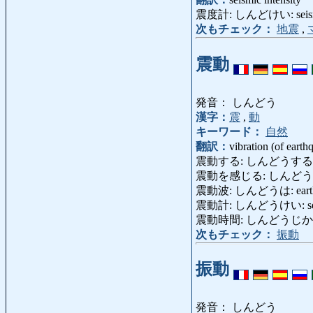
震度計: しんどけい: seism
次もチェック：
地震
,
震動
発音： しんどう
漢字：
震
,
動
キーワード：
自然
翻訳：
vibration (of earth
震動する: しんどうする: tremb
震動を感じる: しんどうをかんじ
震動波: しんどうは: earthq
震動計: しんどうけい: seis
震動時間: しんどうじかん: dur
次もチェック：
振動
振動
発音： しんどう