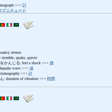
ograph <<<
計
マグニチュード
quake), tremor
le, quake, quiver
る: feel a shock <<<
感
uake wave <<<
波
mography <<<
計
ation of vibration <<<
時間