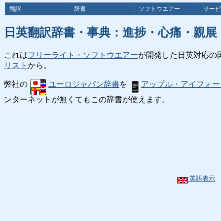
翻訳
辞書
ソフトウエアー
サービ
日英翻訳辞書・事典：進捗・心痛・親展
これは
フリーライト・ソフトウエアー
が開発した日英対応の
リスト
から。
弊社の
ユーロジャパン辞書
を
アップル・アイフォー
ンターネットが無くてもこの辞書が使えます。
英語表示