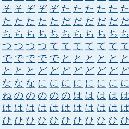
そ
そ
ぞ
ぞ
ぞ
た
た
た
た
た
た
た
た
た
た
だ
だ
だ
だ
だ
ち
ち
ち
ち
ち
ち
ち
ち
ち
ち
つ
つ
つ
つ
て
て
て
て
て
て
で
で
で
で
で
と
と
と
と
と
と
と
と
ど
ど
ど
ど
ど
ど
ど
な
な
な
に
に
に
に
に
に
に
ね
の
の
の
の
の
は
は
は
は
は
は
は
は
は
は
は
は
は
は
ひ
ひ
ひ
ひ
ひ
ひ
ひ
ひ
ひ
ひ