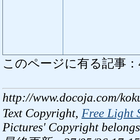
このページに有る記事：4502
http://www.docoja.com/kok
Text Copyright,
Free Light 
Pictures' Copyright belongs