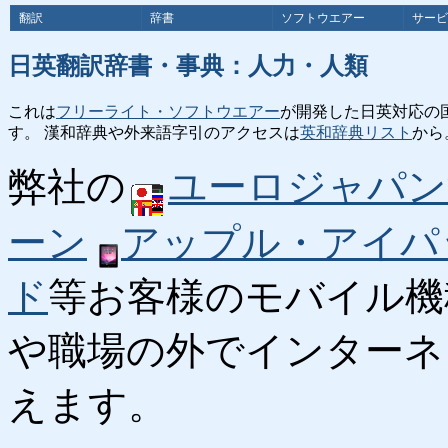
翻訳
辞書
ソフトウエアー
サービ
日英翻訳辞書・事典：人力・人類
これは
フリーライト・ソフトウエアー
が開発した日英対応の
す。 漢和辞典や外来語字引のアクセスは
英和辞典リスト
から
弊社の
ユーロジャパン
ーン
アップル・アイパ
ド
等お客様のモバイル機
や職場の外でインターネ
えます。