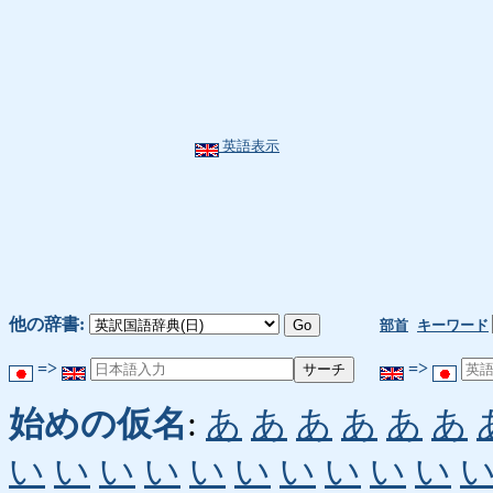
英語表示
他の辞書:
部首
キーワード
=>
=>
始めの仮名
:
あ
あ
あ
あ
あ
あ
い
い
い
い
い
い
い
い
い
い