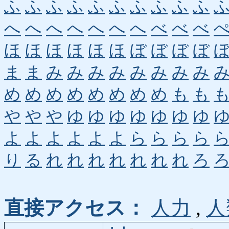
ふ
ふ
ふ
ふ
ふ
ふ
ふ
ふ
ふ
ふ
へ
へ
へ
へ
へ
へ
へ
べ
べ
べ
ほ
ほ
ほ
ほ
ほ
ほ
ぼ
ぼ
ぼ
ぼ
ま
ま
み
み
み
み
み
み
み
み
め
め
め
め
め
め
め
め
も
も
や
や
や
ゆ
ゆ
ゆ
ゆ
ゆ
ゆ
ゆ
よ
よ
よ
よ
よ
よ
ら
ら
ら
ら
り
る
れ
れ
れ
れ
れ
れ
れ
ろ
直接アクセス：
人力
,
人