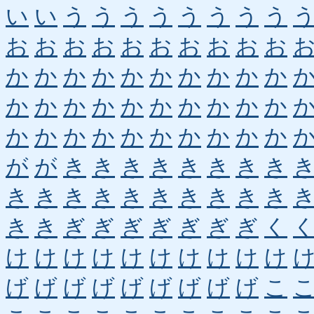
い
い
う
う
う
う
う
う
う
う
お
お
お
お
お
お
お
お
お
お
か
か
か
か
か
か
か
か
か
か
か
か
か
か
か
か
か
か
か
か
か
か
か
か
か
か
か
か
か
か
が
が
き
き
き
き
き
き
き
き
き
き
き
き
き
き
き
き
き
き
き
き
ぎ
ぎ
ぎ
ぎ
ぎ
ぎ
ぎ
く
け
け
け
け
け
け
け
け
け
け
げ
げ
げ
げ
げ
げ
げ
げ
げ
こ