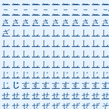
こ
こ
こ
こ
こ
こ
こ
こ
こ
こ
こ
こ
こ
こ
こ
こ
こ
こ
こ
こ
さ
さ
さ
さ
さ
さ
さ
さ
さ
さ
ざ
し
し
し
し
し
し
し
し
し
し
し
し
し
し
し
し
し
し
し
し
し
し
し
し
し
し
し
し
し
し
し
し
し
し
し
し
し
し
し
じ
じ
じ
じ
じ
じ
じ
じ
じ
じ
じ
じ
す
す
す
す
す
す
す
す
せ
せ
せ
せ
せ
せ
せ
せ
せ
せ
せ
せ
せ
ぜ
ぜ
ぜ
ぜ
ぜ
ぜ
ぜ