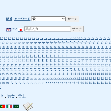
部首
キーワード
=>
い
い
い
い
い
い
い
い
い
い
い
い
い
い
い
い
い
い
い
い
い
う
う
う
う
う
う
う
か
か
か
か
か
か
か
か
か
か
か
か
か
か
か
か
か
か
か
か
か
か
か
か
か
か
か
か
き
き
き
き
き
き
き
き
き
き
き
き
き
き
き
き
き
ぎ
ぎ
ぎ
ぎ
ぎ
ぎ
ぎ
く
く
く
く
こ
こ
こ
こ
こ
こ
こ
こ
こ
こ
こ
こ
こ
こ
こ
こ
こ
こ
こ
こ
こ
こ
こ
こ
こ
こ
こ
こ
し
し
し
し
し
し
し
し
し
し
し
し
し
し
し
し
し
し
し
し
し
し
し
し
し
し
し
し
じ
じ
じ
じ
じ
じ
じ
じ
じ
じ
じ
じ
じ
じ
じ
じ
じ
じ
じ
じ
じ
す
す
す
す
す
す
す
そ
そ
そ
そ
そ
そ
そ
ぞ
ぞ
ぞ
た
た
た
た
た
た
た
た
た
た
た
た
た
た
た
た
た
た
て
て
て
て
て
て
て
て
て
て
て
て
て
て
で
で
で
で
で
と
と
と
と
と
と
と
と
と
ね
の
の
の
の
の
は
は
は
は
は
は
は
は
は
は
は
は
は
は
は
は
は
は
は
は
は
は
ぶ
ぶ
ぶ
ぶ
ぶ
ぶ
ぶ
ぶ
へ
へ
へ
へ
へ
へ
へ
へ
べ
べ
べ
ぺ
ほ
ほ
ほ
ほ
ほ
ほ
ほ
ほ
め
め
め
も
も
も
も
も
も
も
も
も
や
や
や
や
や
や
や
や
や
ゆ
ゆ
ゆ
ゆ
ゆ
ゆ
ゆ
わ
合
,
切実
,
雪上