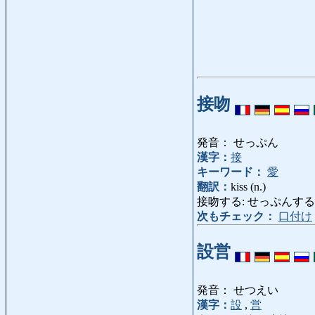
接吻
発音： せっぷん
漢字：
接
キーワード：
愛
翻訳：
kiss (n.)
接吻する: せっぷんする: kiss (
次もチェック：
口付け
設営
発音： せつえい
漢字：
設
,
営