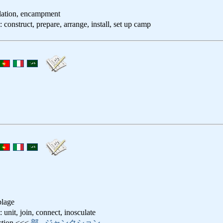
allation, encampment
t, prepare, arrange, install, set up camp
blage
oin, connect, inosculate
ion <<<
部
,
ジャンクション