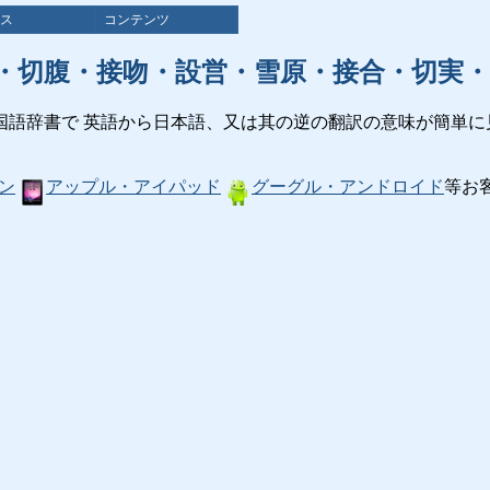
ス
コンテンツ
・切腹・接吻・設営・雪原・接合・切実・
国語辞書で 英語から日本語、又は其の逆の翻訳の意味が簡単に
ン
アップル・アイパッド
グーグル・アンドロイド
等お