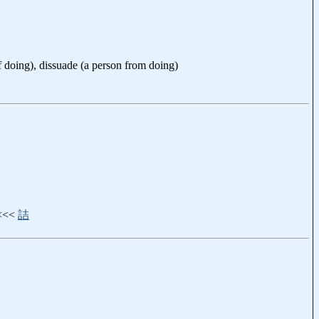
oing), dissuade (a person from doing)
 <<<
詰