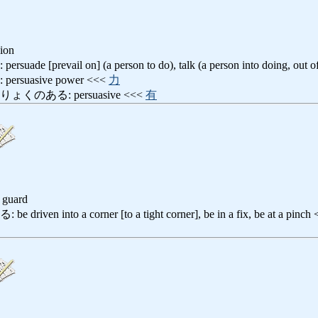
sion
prevail on] (a person to do), talk (a person into doing, out of d
suasive power <<<
力
のある: persuasive <<<
有
d guard
n into a corner [to a tight corner], be in a fix, be at a pinch