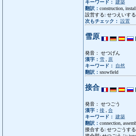
キーワード：
建築
翻訳：
construction, inst
設営する: せつえいする: construc
次もチェック：
設置
雪原
発音： せつげん
漢字：
雪
,
原
キーワード：
自然
翻訳：
snowfield
接合
発音： せつごう
漢字：
接
,
合
キーワード：
建築
翻訳：
connection, assem
接合する: せつごうする: unit, j
接合部: せつごうぶ: junct