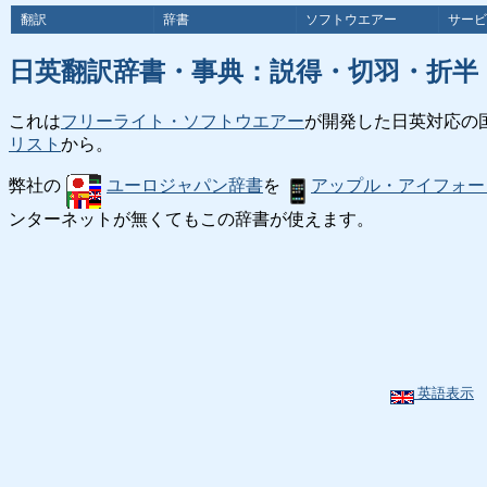
翻訳
辞書
ソフトウエアー
サービ
日英翻訳辞書・事典：説得・切羽・折半
これは
フリーライト・ソフトウエアー
が開発した日英対応の
リスト
から。
弊社の
ユーロジャパン辞書
を
アップル・アイフォー
ンターネットが無くてもこの辞書が使えます。
英語表示