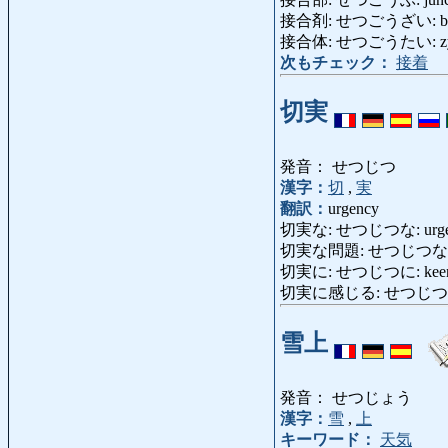
接合剤: せつごうざい: bond
接合体: せつごうたい: zyg
次もチェック：
接着
切実
発音： せつじつ
漢字：
切
,
実
翻訳：
urgency
切実な: せつじつな: urgent,
切実な問題: せつじつなもんだい
切実に: せつじつに: keenly, s
切実に感じる: せつじつにかんじる
雪上
発音： せつじょう
漢字：
雪
,
上
キーワード：
天気