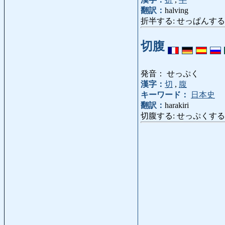
翻訳：
halving
折半する: せっぱんする: halve, g
切腹
発音： せっぷく
漢字：
切
,
腹
キーワード：
日本史
翻訳：
harakiri
切腹する: せっぷくする: com