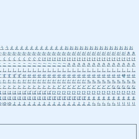
う
う
え
え
え
え
え
え
え
え
え
え
え
お
お
お
お
お
お
お
お
お
お
お
お
お
お
か
か
か
か
か
か
か
か
か
か
か
か
か
か
か
が
が
が
が
が
が
が
が
が
が
が
き
き
く
く
く
く
く
く
ぐ
ぐ
ぐ
け
け
け
け
け
け
け
け
け
け
け
け
け
け
け
け
け
け
け
こ
こ
こ
こ
こ
こ
ご
ご
ご
ご
ご
ご
ご
ご
さ
さ
さ
さ
さ
さ
さ
さ
さ
さ
さ
さ
さ
さ
し
し
し
し
し
し
し
し
し
し
し
し
し
し
し
し
し
し
し
し
し
し
し
し
し
し
し
し
す
す
す
ず
ず
せ
せ
せ
せ
せ
せ
せ
せ
せ
せ
せ
せ
せ
せ
せ
せ
せ
せ
せ
せ
せ
せ
せ
た
た
た
た
た
だ
だ
だ
だ
だ
だ
だ
だ
だ
だ
だ
だ
だ
ち
ち
ち
ち
ち
ち
ち
ち
ち
ち
と
と
と
と
と
と
と
と
と
と
と
と
ど
ど
ど
ど
ど
ど
ど
ど
ど
ど
ど
な
な
な
な
な
は
は
は
は
は
ば
ば
ば
ば
ば
ば
ひ
ひ
ひ
ひ
ひ
ひ
ひ
ひ
ひ
ひ
ひ
ひ
ひ
ひ
ひ
ひ
ひ
ほ
ほ
ほ
ほ
ほ
ほ
ほ
ほ
ほ
ほ
ぼ
ぼ
ぼ
ぼ
ぼ
ぼ
ぼ
ぼ
ま
ま
ま
ま
ま
ま
ま
ま
ま
ま
ゆ
ゆ
ゆ
よ
よ
よ
よ
よ
よ
よ
よ
よ
よ
よ
よ
よ
よ
よ
よ
ら
ら
ら
ら
ら
り
り
り
り