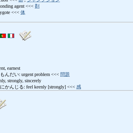
ing agent <<<
剤
ote <<<
体
 earnest
: urgent problem <<<
問題
trongly, sincerely
: feel keenly [strongly] <<<
感