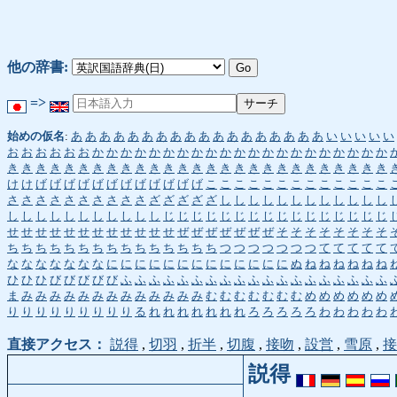
他の辞書:
=>
始めの仮名
:
あ
あ
あ
あ
あ
あ
あ
あ
あ
あ
あ
あ
あ
あ
あ
あ
あ
あ
い
い
い
い
い
お
お
お
お
お
お
か
か
か
か
か
か
か
か
か
か
か
か
か
か
か
か
か
か
か
か
か
き
き
き
き
き
き
き
き
き
き
き
き
き
き
き
き
き
き
き
き
き
き
き
き
き
き
き
け
け
げ
げ
げ
げ
げ
げ
げ
げ
げ
げ
げ
げ
こ
こ
こ
こ
こ
こ
こ
こ
こ
こ
こ
こ
こ
さ
さ
さ
さ
さ
さ
さ
さ
さ
さ
ざ
ざ
ざ
ざ
ざ
し
し
し
し
し
し
し
し
し
し
し
し
し
し
し
し
し
し
し
し
し
し
し
じ
じ
じ
じ
じ
じ
じ
じ
じ
じ
じ
じ
じ
じ
じ
じ
せ
せ
せ
せ
せ
せ
せ
せ
せ
せ
せ
せ
ぜ
ぜ
ぜ
ぜ
ぜ
ぜ
ぜ
そ
そ
そ
そ
そ
そ
そ
そ
ち
ち
ち
ち
ち
ち
ち
ち
ち
ち
ち
ち
ち
ち
ち
つ
つ
つ
つ
つ
つ
つ
て
て
て
て
て
な
な
な
な
な
な
な
に
に
に
に
に
に
に
に
に
に
に
に
に
ぬ
ね
ね
ね
ね
ね
ね
ひ
ひ
ひ
び
び
び
び
び
ふ
ふ
ふ
ふ
ふ
ふ
ふ
ふ
ふ
ふ
ふ
ふ
ふ
ふ
ふ
ふ
ふ
ふ
ふ
ま
み
み
み
み
み
み
み
み
み
み
み
み
み
む
む
む
む
む
む
む
め
め
め
め
め
め
り
り
り
り
り
り
り
り
り
る
れ
れ
れ
れ
れ
れ
れ
ろ
ろ
ろ
ろ
ろ
わ
わ
わ
わ
わ
直接アクセス：
説得
,
切羽
,
折半
,
切腹
,
接吻
,
設営
,
雪原
,
接
説得