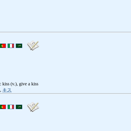
v.), give a kiss
,
キス