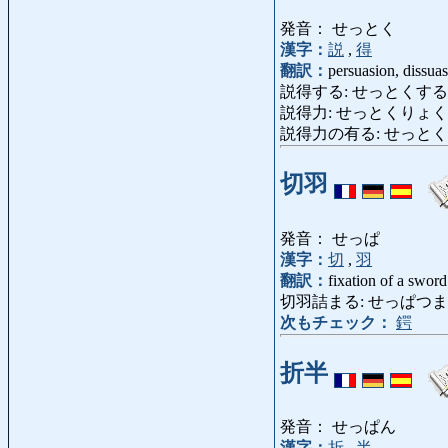
発音： せっとく
漢字：
説
,
得
翻訳：
persuasion, dissua
説得する: せっとくする: persuade [
説得力: せっとくりょく: per
説得力の有る: せっとくりょく
切羽
発音： せっぱ
漢字：
切
,
羽
翻訳：
fixation of a swor
切羽詰まる: せっぱつまる: be drive
次もチェック：
鍔
折半
発音： せっぱん
漢字：
折
,
半