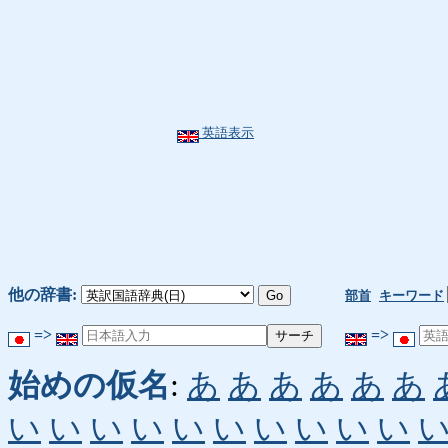
英語表示
他の辞書:
部首
キーワード
=>
=>
始めの仮名
:
あ
あ
あ
あ
あ
あ
い
い
い
い
い
い
い
い
い
い