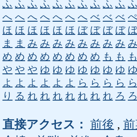
ふ
ふ
ふ
ふ
ふ
ふ
ふ
ふ
ふ
ふ
へ
へ
へ
へ
へ
へ
へ
べ
べ
べ
ほ
ほ
ほ
ほ
ほ
ほ
ぼ
ぼ
ぼ
ぼ
ま
ま
み
み
み
み
み
み
み
み
め
め
め
め
め
め
め
め
も
も
や
や
や
ゆ
ゆ
ゆ
ゆ
ゆ
ゆ
ゆ
よ
よ
よ
よ
よ
よ
ら
ら
ら
ら
り
る
れ
れ
れ
れ
れ
れ
れ
ろ
直接アクセス：
前後
,
前