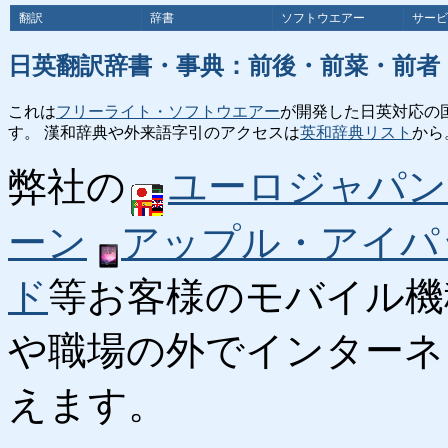
翻訳
辞書
ソフトウエアー
サービ
日英翻訳辞書・事典：前後・前菜・前者
これは
フリーライト・ソフトウエアー
が開発した日英対応の
す。 漢和辞典や外来語字引のアクセスは
英和辞典リスト
から
弊社の
ユーロジャパン
ーン
アップル・アイパ
ド
等お客様のモバイル機
や職場の外でインターネ
えます。