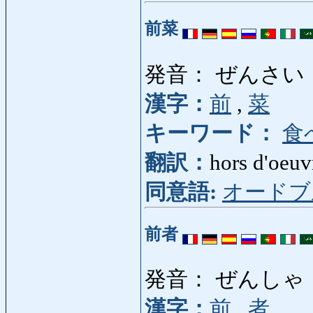
前菜
発音： ぜんさい
漢字：
前
,
菜
キーワード：
食
翻訳：
hors d'oeuv
同意語:
オードブ
前者
発音： ぜんしゃ
漢字：
前
,
者