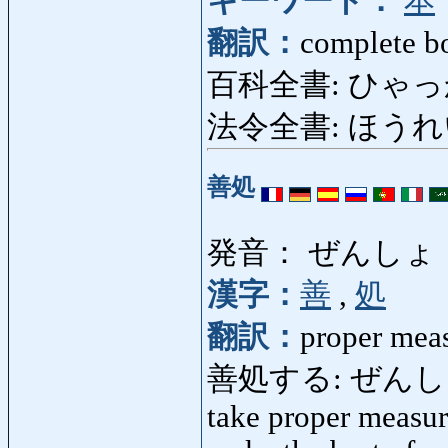
キーワード：
本
翻訳：
complete b
百科全書: ひゃっかぜ
法令全書: ほうれいぜん
善処
発音： ぜんしょ
漢字：
善
,
処
翻訳：
proper mea
善処する: ぜんしょする: 
take proper measure