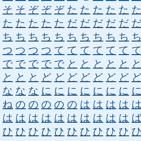
そ
そ
ぞ
ぞ
ぞ
た
た
た
た
た
た
た
た
た
た
だ
だ
だ
だ
だ
ち
ち
ち
ち
ち
ち
ち
ち
ち
ち
つ
つ
つ
つ
て
て
て
て
て
て
で
で
で
で
で
と
と
と
と
と
と
と
と
ど
ど
ど
ど
ど
ど
ど
な
な
な
に
に
に
に
に
に
に
ね
の
の
の
の
の
は
は
は
は
は
は
は
は
は
は
は
は
は
は
ひ
ひ
ひ
ひ
ひ
ひ
ひ
ひ
ひ
ひ