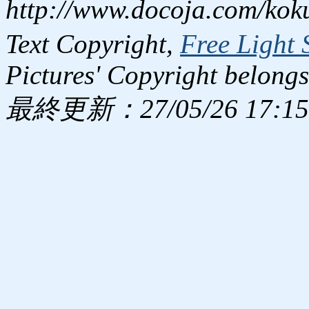
http://www.docoja.com/kok
Text Copyright,
Free Light 
Pictures' Copyright belongs
最終更新：27/05/26 17:15