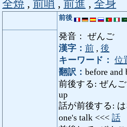
全焼
,
前哨
,
前進
,
全身
前後
発音： ぜんご
漢字：
前
,
後
キーワード：
位
翻訳：
before and 
前後する: ぜんごする: be
up
話が前後する: はなし
one's talk <<<
話