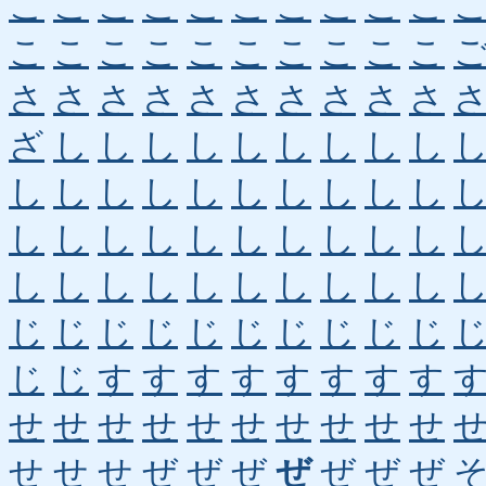
こ
こ
こ
こ
こ
こ
こ
こ
こ
こ
こ
こ
こ
こ
こ
こ
こ
こ
こ
こ
さ
さ
さ
さ
さ
さ
さ
さ
さ
さ
ざ
し
し
し
し
し
し
し
し
し
し
し
し
し
し
し
し
し
し
し
し
し
し
し
し
し
し
し
し
し
し
し
し
し
し
し
し
し
し
し
じ
じ
じ
じ
じ
じ
じ
じ
じ
じ
じ
じ
す
す
す
す
す
す
す
す
せ
せ
せ
せ
せ
せ
せ
せ
せ
せ
せ
せ
せ
ぜ
ぜ
ぜ
ぜ
ぜ
ぜ
ぜ