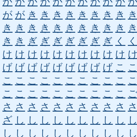
か
か
か
か
か
か
か
か
か
か
が
が
き
き
き
き
き
き
き
き
き
き
き
き
き
き
き
き
き
き
き
き
ぎ
ぎ
ぎ
ぎ
ぎ
ぎ
ぎ
く
け
け
け
け
け
け
け
け
け
け
げ
げ
げ
げ
げ
げ
げ
げ
げ
こ
こ
こ
こ
こ
こ
こ
こ
こ
こ
こ
こ
こ
こ
こ
こ
こ
こ
こ
こ
こ
さ
さ
さ
さ
さ
さ
さ
さ
さ
さ
ざ
し
し
し
し
し
し
し
し
し
し
し
し
し
し
し
し
し
し
し