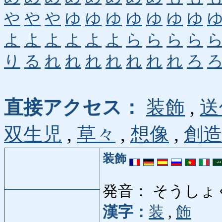
や
や
や
ゆ
ゆ
ゆ
ゆ
ゆ
ゆ
ゆ
よ
よ
よ
よ
よ
よ
ら
ら
ら
ら
り
る
れ
れ
れ
れ
れ
れ
れ
ろ
直接アクセス：
装飾
,
送
双生児
,
草々
,
想像
,
創
装飾
発音： そうしょ
漢字：
装
,
飾