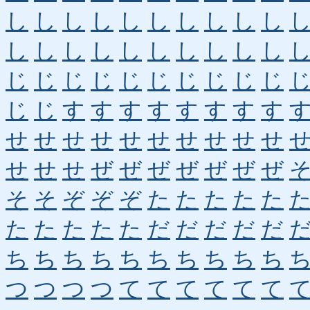
し
し
し
し
し
し
し
し
し
し
し
し
し
し
し
し
し
し
し
し
じ
じ
じ
じ
じ
じ
じ
じ
じ
じ
じ
じ
す
す
す
す
す
す
す
す
せ
せ
せ
せ
せ
せ
せ
せ
せ
せ
せ
せ
せ
ぜ
ぜ
ぜ
ぜ
ぜ
ぜ
ぜ
そ
そ
ぞ
ぞ
ぞ
た
た
た
た
た
た
た
た
た
た
だ
だ
だ
だ
だ
ち
ち
ち
ち
ち
ち
ち
ち
ち
ち
つ
つ
つ
つ
て
て
て
て
て
て