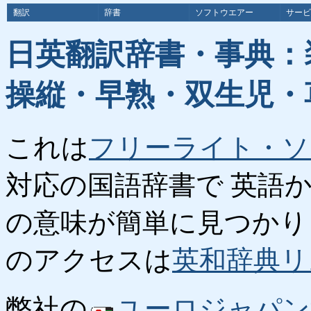
翻訳
辞書
ソフトウエアー
サービ
日英翻訳辞書・事典：
操縦・早熟・双生児・
これは
フリーライト・ソ
対応の国語辞書で 英語
の意味が簡単に見つかり
のアクセスは
英和辞典リ
弊社の
ユーロジャパン