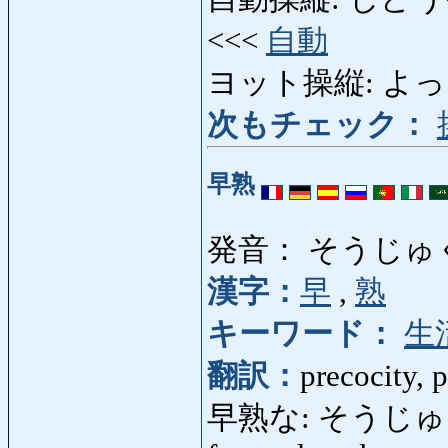
<<<
自動
ヨット操縦: よっとそ
次もチェック：
早熟
発音： そうじゅ
漢字：
早
,
熟
キーワード：
生
翻訳：
precocity, 
早熟な: そうじゅくな: p