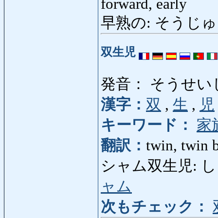
forward, early
早熟の: そうじ
双生児
発音： そうせい
漢字：
双
,
生
,
児
キーワード：
家
翻訳：
twin, twin b
シャム双生児: しゃむ
ャム
次もチェック：