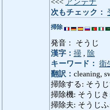
<<<
アンテナ
次もチェック：
掃除
発音： そうじ
漢字：
掃
,
除
キーワード：
衛
翻訳：
cleaning, 
掃除する: そうじする:
掃除機: そうじき: va
掃除夫: そうじふ: (ma