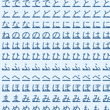
で
で
で
で
で
と
と
と
と
と
と
と
と
ど
ど
ど
ど
ど
ど
ど
な
な
な
に
に
に
に
に
に
に
ね
の
の
の
の
の
は
は
は
は
は
は
は
は
は
は
は
は
は
は
ひ
ひ
ひ
ひ
ひ
ひ
ひ
ひ
ひ
ひ
ふ
ふ
ふ
ふ
ふ
ふ
ふ
ふ
ふ
ふ
へ
へ
へ
へ
へ
へ
へ
べ
べ
べ
ほ
ほ
ほ
ほ
ほ
ほ
ぼ
ぼ
ぼ
ぼ
ま
ま
み
み
み
み
み
み
み
み
め
め
め
め
め
め
め
め
も
も