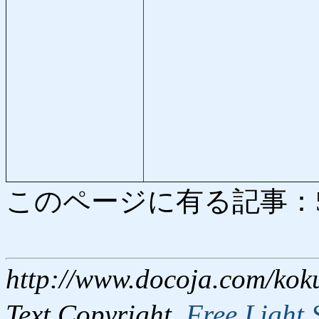
このページに有る記事：5084
http://www.docoja.com/kok
Text Copyright,
Free Light 