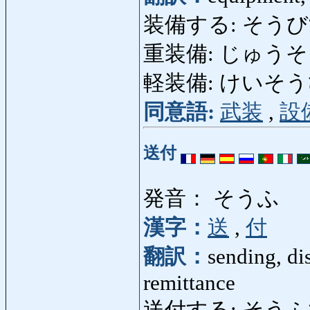
装備する: そうびする: 
重装備: じゅうそうび:
軽装備: けいそうび: l
同意語:
武装
,
設
送付
発音： そうふ
漢字：
送
,
付
翻訳：
sending, di
remittance