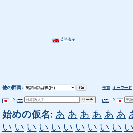
英語表示
他の辞書:
部首
キーワード
=>
=>
始めの仮名
:
あ
あ
あ
あ
あ
あ
い
い
い
い
い
い
い
い
い
い