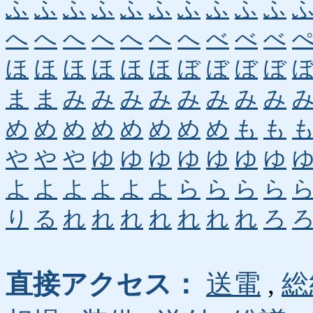
ふ
ふ
ふ
ふ
ふ
ふ
ふ
ふ
ふ
ふ
へ
へ
へ
へ
へ
へ
へ
べ
べ
べ
ほ
ほ
ほ
ほ
ほ
ほ
ぼ
ぼ
ぼ
ぼ
ま
ま
み
み
み
み
み
み
み
み
め
め
め
め
め
め
め
め
も
も
や
や
や
ゆ
ゆ
ゆ
ゆ
ゆ
ゆ
ゆ
よ
よ
よ
よ
よ
よ
ら
ら
ら
ら
り
る
れ
れ
れ
れ
れ
れ
れ
ろ
直接アクセス：
送電
,
総