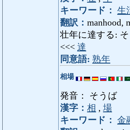
キーワード：
生
翻訳：
manhood, ma
壮年に達する: そう
<<<
達
同意語:
熟年
相場
発音： そうば
漢字：
相
,
場
キーワード：
金