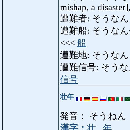
mishap, a disaster]
遭難者: そうなんしゃ: v
遭難船: そうなんせん: ve
<<<
船
遭難地: そうなんち: pla
遭難信号: そうなんしんご
信号
壮年
発音： そうねん
漢字：
壮
,
年