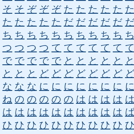
そ
そ
ぞ
ぞ
ぞ
た
た
た
た
た
た
た
た
た
た
だ
だ
だ
だ
だ
ち
ち
ち
ち
ち
ち
ち
ち
ち
ち
つ
つ
つ
つ
て
て
て
て
て
て
で
で
で
で
で
と
と
と
と
と
と
と
と
ど
ど
ど
ど
ど
ど
ど
な
な
な
に
に
に
に
に
に
に
ね
の
の
の
の
の
は
は
は
は
は
は
は
は
は
は
は
は
は
は
ひ
ひ
ひ
ひ
ひ
ひ
ひ
ひ
ひ
ひ