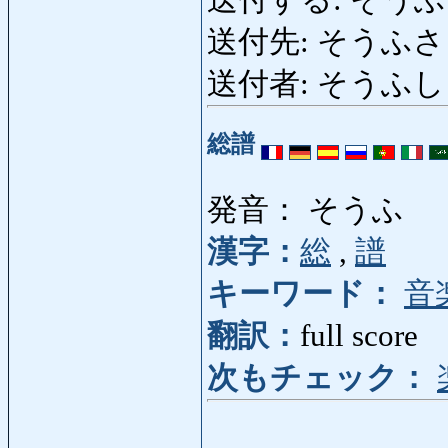
送付する: そうふする: s
送付先: そうふさき: 
送付者: そうふしゃ: 
総譜
発音： そうふ
漢字：
総
,
譜
キーワード：
音
翻訳：
full score
次もチェック：