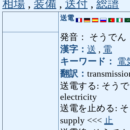
相場
,
装備
,
送付
,
総譜
送電
発音： そうでん
漢字：
送
,
電
キーワード：
電
翻訳：
transmission
送電する: そうでんする: 
electricity
送電を止める: そうでんを
supply <<<
止