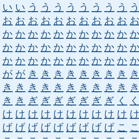
い
い
う
う
う
う
う
う
う
う
お
お
お
お
お
お
お
お
お
お
か
か
か
か
か
か
か
か
か
か
か
か
か
か
か
か
か
か
か
か
か
か
か
か
か
か
か
か
か
か
が
が
き
き
き
き
き
き
き
き
き
き
き
き
き
き
き
き
き
き
き
き
ぎ
ぎ
ぎ
ぎ
ぎ
ぎ
ぎ
く
け
け
け
け
け
け
け
け
け
け
げ
げ
げ
げ
げ
げ
げ
げ
げ
こ