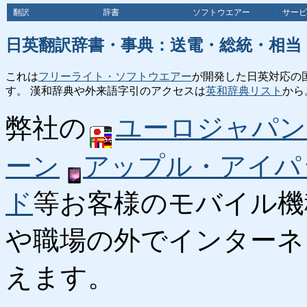
翻訳
辞書
ソフトウエアー
サービ
日英翻訳辞書・事典：送電・総統・相当
これは
フリーライト・ソフトウエアー
が開発した日英対応の
す。 漢和辞典や外来語字引のアクセスは
英和辞典リスト
から
弊社の
ユーロジャパン
ーン
アップル・アイパ
ド
等お客様のモバイル機
や職場の外でインターネ
えます。