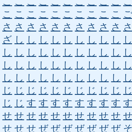
こ
こ
こ
こ
こ
こ
こ
こ
こ
こ
こ
こ
こ
こ
こ
こ
こ
こ
こ
こ
さ
さ
さ
さ
さ
さ
さ
さ
さ
さ
ざ
し
し
し
し
し
し
し
し
し
し
し
し
し
し
し
し
し
し
し
し
し
し
し
し
し
し
し
し
し
し
し
し
し
し
し
し
し
し
し
じ
じ
じ
じ
じ
じ
じ
じ
じ
じ
じ
じ
す
す
す
す
す
す
す
す
せ
せ
せ
せ
せ
せ
せ
せ
せ
せ
せ
せ
せ
ぜ
ぜ
ぜ
ぜ
ぜ
ぜ
ぜ