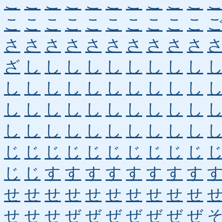
こ
こ
こ
こ
こ
こ
こ
こ
こ
こ
こ
こ
こ
こ
こ
こ
こ
こ
こ
こ
さ
さ
さ
さ
さ
さ
さ
さ
さ
さ
ざ
し
し
し
し
し
し
し
し
し
し
し
し
し
し
し
し
し
し
し
し
し
し
し
し
し
し
し
し
し
し
し
し
し
し
し
し
し
し
し
じ
じ
じ
じ
じ
じ
じ
じ
じ
じ
じ
じ
す
す
す
す
す
す
す
す
せ
せ
せ
せ
せ
せ
せ
せ
せ
せ
せ
せ
せ
ぜ
ぜ
ぜ
ぜ
ぜ
ぜ
ぜ