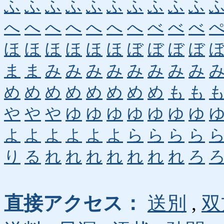
ふ
ふ
ふ
ふ
ふ
ふ
ふ
ふ
ふ
ふ
へ
へ
へ
へ
へ
へ
へ
べ
べ
べ
ほ
ほ
ほ
ほ
ほ
ほ
ぼ
ぼ
ぼ
ぼ
ま
ま
み
み
み
み
み
み
み
み
め
め
め
め
め
め
め
め
も
も
や
や
や
ゆ
ゆ
ゆ
ゆ
ゆ
ゆ
ゆ
よ
よ
よ
よ
よ
よ
ら
ら
ら
ら
り
る
れ
れ
れ
れ
れ
れ
れ
ろ
直接アクセス：
送別
,
双