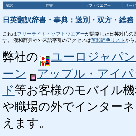
翻訳
辞書
ソフトウエアー
サービ
日英翻訳辞書・事典：送別・双方・総務
これは
フリーライト・ソフトウエアー
が開発した日英対応の
す。 漢和辞典や外来語字引のアクセスは
英和辞典リスト
から
弊社の
ユーロジャパン
ーン
アップル・アイパ
ド
等お客様のモバイル機
や職場の外でインターネ
えます。