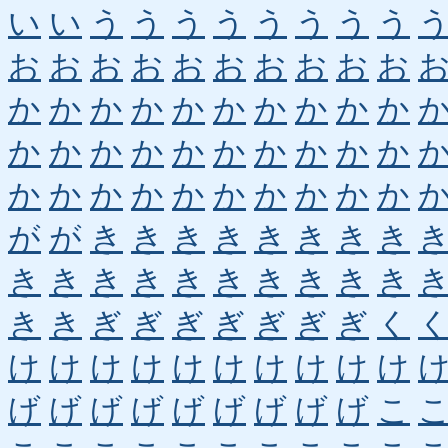
い
い
う
う
う
う
う
う
う
う
お
お
お
お
お
お
お
お
お
お
か
か
か
か
か
か
か
か
か
か
か
か
か
か
か
か
か
か
か
か
か
か
か
か
か
か
か
か
か
か
が
が
き
き
き
き
き
き
き
き
き
き
き
き
き
き
き
き
き
き
き
き
ぎ
ぎ
ぎ
ぎ
ぎ
ぎ
ぎ
く
け
け
け
け
け
け
け
け
け
け
げ
げ
げ
げ
げ
げ
げ
げ
げ
こ