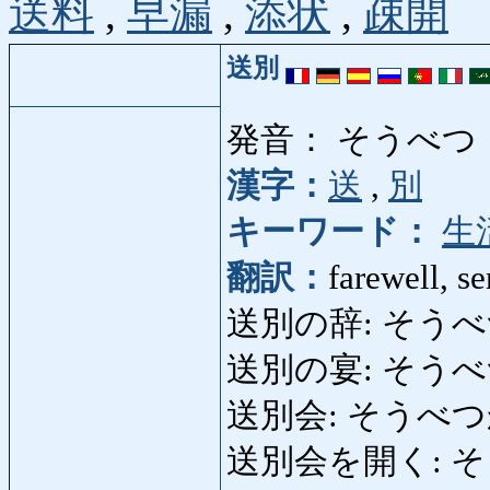
送料
,
早漏
,
添状
,
疎開
送別
発音： そうべつ
漢字：
送
,
別
キーワード：
生
翻訳：
farewell, se
送別の辞: そうべつのじ:
送別の宴: そうべつのう
送別会: そうべつかい: f
送別会を開く: そうべ