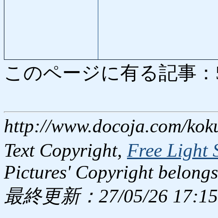
このページに有る記事：5094
http://www.docoja.com/kok
Text Copyright,
Free Light 
Pictures' Copyright belongs
最終更新：27/05/26 17:15