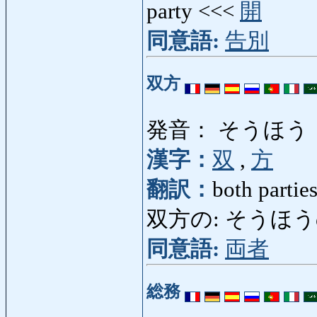
party <<<
開
同意語:
告別
双方
発音： そうほう
漢字：
双
,
方
翻訳：
both parties
双方の: そうほうの: 
同意語:
両者
総務