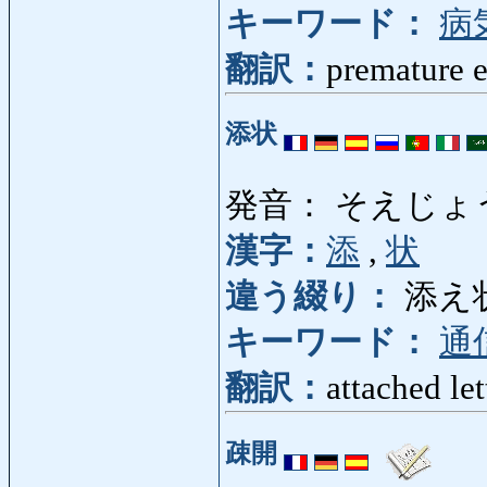
キーワード：
病
翻訳：
premature e
添状
発音： そえじょ
漢字：
添
,
状
違う綴り：
添え
キーワード：
通
翻訳：
attached let
疎開