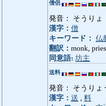
僧侶
発音： そうりょ
漢字：
僧
キーワード：
仏
翻訳：
monk, pries
同意語:
坊主
送料
発音： そうりょ
漢字：
送
,
料