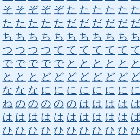
そ
そ
ぞ
ぞ
ぞ
た
た
た
た
た
た
た
た
た
た
だ
だ
だ
だ
だ
ち
ち
ち
ち
ち
ち
ち
ち
ち
ち
つ
つ
つ
つ
て
て
て
て
て
て
で
で
で
で
で
と
と
と
と
と
と
と
と
ど
ど
ど
ど
ど
ど
ど
な
な
な
に
に
に
に
に
に
に
ね
の
の
の
の
の
は
は
は
は
は
は
は
は
は
は
は
は
は
は
ひ
ひ
ひ
ひ
ひ
ひ
ひ
ひ
ひ
ひ