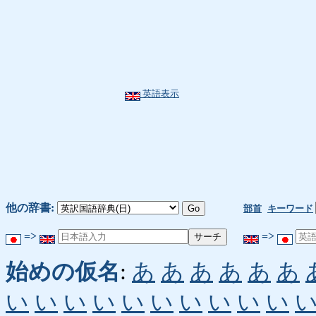
英語表示
他の辞書:
部首
キーワード
=>
=>
始めの仮名
:
あ
あ
あ
あ
あ
あ
い
い
い
い
い
い
い
い
い
い