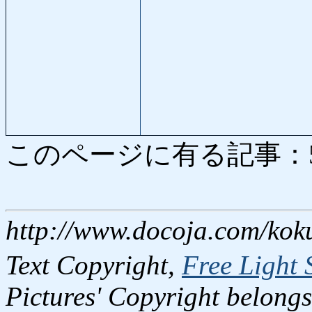
このページに有る記事：5293
http://www.docoja.com/kok
Text Copyright,
Free Light 
Pictures' Copyright belongs