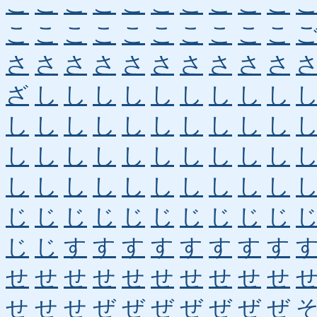
こ
こ
こ
こ
こ
こ
こ
こ
こ
こ
こ
こ
こ
こ
こ
こ
こ
こ
こ
こ
さ
さ
さ
さ
さ
さ
さ
さ
さ
さ
ざ
し
し
し
し
し
し
し
し
し
し
し
し
し
し
し
し
し
し
し
し
し
し
し
し
し
し
し
し
し
し
し
し
し
し
し
し
し
し
し
じ
じ
じ
じ
じ
じ
じ
じ
じ
じ
じ
じ
す
す
す
す
す
す
す
す
せ
せ
せ
せ
せ
せ
せ
せ
せ
せ
せ
せ
せ
ぜ
ぜ
ぜ
ぜ
ぜ
ぜ
ぜ