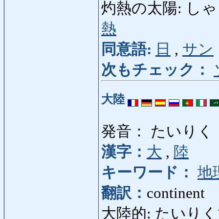
灼熱の太陽: しゃくね
熱
同意語:
日
,
サン
次もチェック：
大陸
発音： たいりく
漢字：
大
,
陸
キーワード：
地
翻訳：
continent
大陸的: たいりくてき: