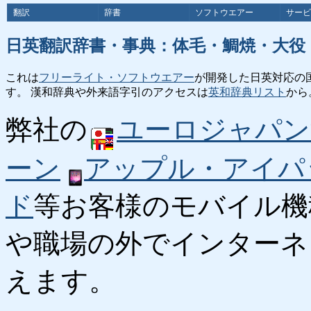
翻訳
辞書
ソフトウエアー
サービ
日英翻訳辞書・事典：体毛・鯛焼・大役
これは
フリーライト・ソフトウエアー
が開発した日英対応の
す。 漢和辞典や外来語字引のアクセスは
英和辞典リスト
から
弊社の
ユーロジャパン
ーン
アップル・アイパ
ド
等お客様のモバイル機
や職場の外でインターネ
えます。