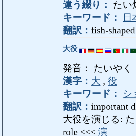
違う綴り：
たい
キーワード：
日
翻訳：
fish-shaped
大役
発音： たいやく
漢字：
大
,
役
キーワード：
シ
翻訳：
important d
大役を演じる: たいや
role <<<
演