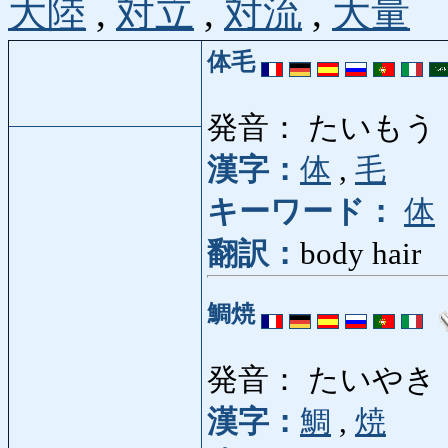
大陸
,
対立
,
対流
,
大量
体毛
発音： たいもう
漢字：
体
,
毛
キーワード：
体
翻訳：
body hair
鯛焼
発音： たいやき
漢字：
鯛
,
焼