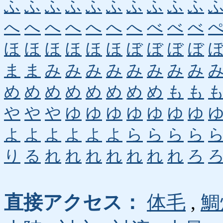
ふ
ふ
ふ
ふ
ふ
ふ
ふ
ふ
ふ
ふ
へ
へ
へ
へ
へ
へ
へ
べ
べ
べ
ほ
ほ
ほ
ほ
ほ
ほ
ぼ
ぼ
ぼ
ぼ
ま
ま
み
み
み
み
み
み
み
み
め
め
め
め
め
め
め
め
も
も
や
や
や
ゆ
ゆ
ゆ
ゆ
ゆ
ゆ
ゆ
よ
よ
よ
よ
よ
よ
ら
ら
ら
ら
り
る
れ
れ
れ
れ
れ
れ
れ
ろ
直接アクセス：
体毛
,
鯛