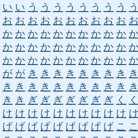
い
い
う
う
う
う
う
う
う
う
お
お
お
お
お
お
お
お
お
お
か
か
か
か
か
か
か
か
か
か
か
か
か
か
か
か
か
か
か
か
か
か
か
か
か
か
か
か
か
か
が
が
き
き
き
き
き
き
き
き
き
き
き
き
き
き
き
き
き
き
き
き
ぎ
ぎ
ぎ
ぎ
ぎ
ぎ
ぎ
く
け
け
け
け
け
け
け
け
け
け
げ
げ
げ
げ
げ
げ
げ
げ
げ
こ