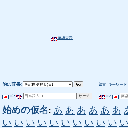
英語表示
他の辞書:
部首
キーワード
=>
=>
始めの仮名
:
あ
あ
あ
あ
あ
あ
い
い
い
い
い
い
い
い
い
い