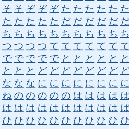
そ
そ
ぞ
ぞ
ぞ
た
た
た
た
た
た
た
た
た
た
だ
だ
だ
だ
だ
ち
ち
ち
ち
ち
ち
ち
ち
ち
ち
つ
つ
つ
つ
て
て
て
て
て
て
で
で
で
で
で
と
と
と
と
と
と
と
と
ど
ど
ど
ど
ど
ど
ど
な
な
な
に
に
に
に
に
に
に
ね
の
の
の
の
の
は
は
は
は
は
は
は
は
は
は
は
は
は
は
ひ
ひ
ひ
ひ
ひ
ひ
ひ
ひ
ひ
ひ