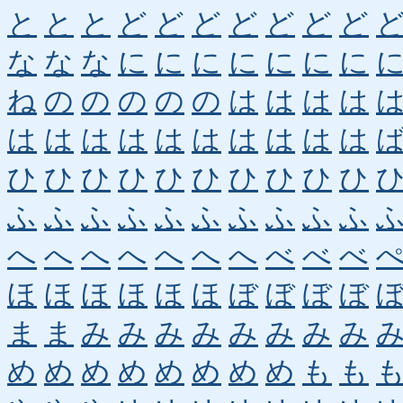
と
と
と
ど
ど
ど
ど
ど
ど
ど
な
な
な
に
に
に
に
に
に
に
ね
の
の
の
の
の
は
は
は
は
は
は
は
は
は
は
は
は
は
は
ひ
ひ
ひ
ひ
ひ
ひ
ひ
ひ
ひ
ひ
ふ
ふ
ふ
ふ
ふ
ふ
ふ
ふ
ふ
ふ
へ
へ
へ
へ
へ
へ
へ
べ
べ
べ
ほ
ほ
ほ
ほ
ほ
ほ
ぼ
ぼ
ぼ
ぼ
ま
ま
み
み
み
み
み
み
み
み
め
め
め
め
め
め
め
め
も
も