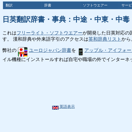
翻訳
辞書
ソフトウエアー
サービ
日英翻訳辞書・事典：中途・中東・中毒
これは
フリーライト・ソフトウエアー
が開発した日英対応の
す。 漢和辞典や外来語字引のアクセスは
英和辞典リスト
から
弊社の
ユーロジャパン辞書
を
アップル・アイフォー
イル機種にインストールすれば自宅や職場の外でインターネ
英語表示