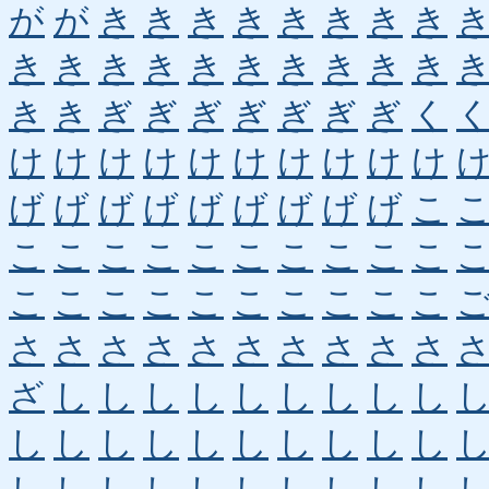
が
が
き
き
き
き
き
き
き
き
き
き
き
き
き
き
き
き
き
き
き
き
ぎ
ぎ
ぎ
ぎ
ぎ
ぎ
ぎ
く
け
け
け
け
け
け
け
け
け
け
げ
げ
げ
げ
げ
げ
げ
げ
げ
こ
こ
こ
こ
こ
こ
こ
こ
こ
こ
こ
こ
こ
こ
こ
こ
こ
こ
こ
こ
こ
さ
さ
さ
さ
さ
さ
さ
さ
さ
さ
ざ
し
し
し
し
し
し
し
し
し
し
し
し
し
し
し
し
し
し
し