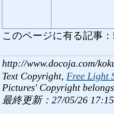
このページに有る記事：5683
http://www.docoja.com/kok
Text Copyright,
Free Light 
Pictures' Copyright belongs
最終更新：27/05/26 17:15