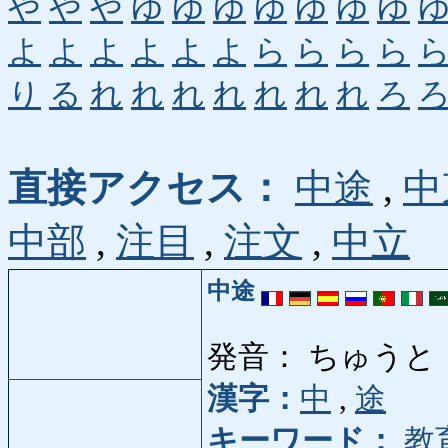
や
や
や
ゆ
ゆ
ゆ
ゆ
ゆ
ゆ
ゆ
よ
よ
よ
よ
よ
よ
ら
ら
ら
ら
り
る
れ
れ
れ
れ
れ
れ
れ
ろ
直接アクセス：
中途
,
中
中部
,
注目
,
注文
,
中立
中途
発音： ちゅうと
漢字：
中
,
途
キーワード：
教