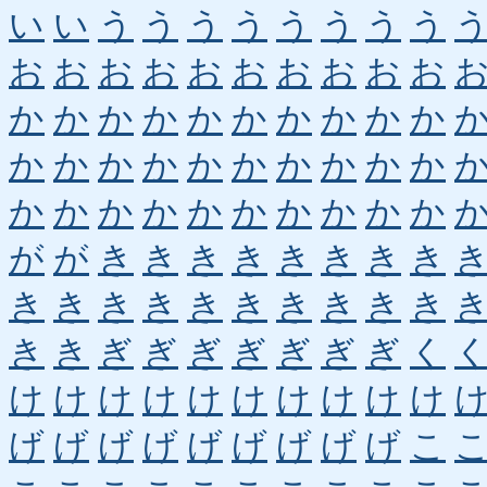
い
い
う
う
う
う
う
う
う
う
お
お
お
お
お
お
お
お
お
お
か
か
か
か
か
か
か
か
か
か
か
か
か
か
か
か
か
か
か
か
か
か
か
か
か
か
か
か
か
か
が
が
き
き
き
き
き
き
き
き
き
き
き
き
き
き
き
き
き
き
き
き
ぎ
ぎ
ぎ
ぎ
ぎ
ぎ
ぎ
く
け
け
け
け
け
け
け
け
け
け
げ
げ
げ
げ
げ
げ
げ
げ
げ
こ