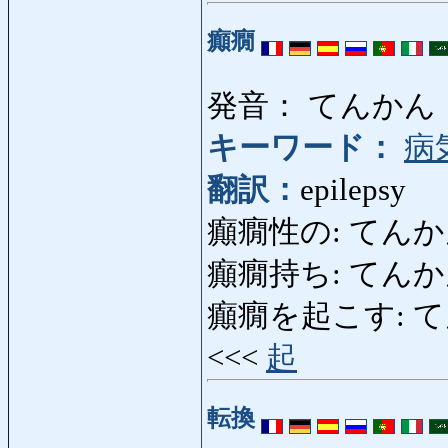
癲癇
発音： てんかん
キーワード：
病
翻訳：
epilepsy
癲癇性の: てんかんせいの
癲癇持ち: てんかんもち:
癲癇を起こす: てんかん
<<<
起
転換