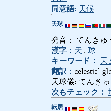
同意語:
天候
天球
発音： てんきゅ
漢字：
天
,
球
キーワード：
天
翻訳：
celestial gl
天球儀: てんきゅうぎ: 
次もチェック：
転居