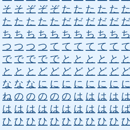
そ
そ
ぞ
ぞ
ぞ
た
た
た
た
た
た
た
た
た
た
だ
だ
だ
だ
だ
ち
ち
ち
ち
ち
ち
ち
ち
ち
ち
つ
つ
つ
つ
て
て
て
て
て
て
で
で
で
で
で
と
と
と
と
と
と
と
と
ど
ど
ど
ど
ど
ど
ど
な
な
な
に
に
に
に
に
に
に
ね
の
の
の
の
の
は
は
は
は
は
は
は
は
は
は
は
は
は
は
ひ
ひ
ひ
ひ
ひ
ひ
ひ
ひ
ひ
ひ