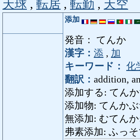
天球
,
転居
,
転勤
,
天空
添加
発音： てんか
漢字：
添
,
加
キーワード：
化
翻訳：
addition, a
添加する: てんかする: 
添加物: てんかぶつ: ad
無添加: むてんか: wit
弗素添加: ふっそてんか