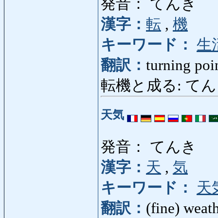
発音： てんき
漢字：
転
,
機
キーワード：
生
翻訳：
turning poi
転機と成る: てんきとなる
天気
発音： てんき
漢字：
天
,
気
キーワード：
天
翻訳：
(fine) weat