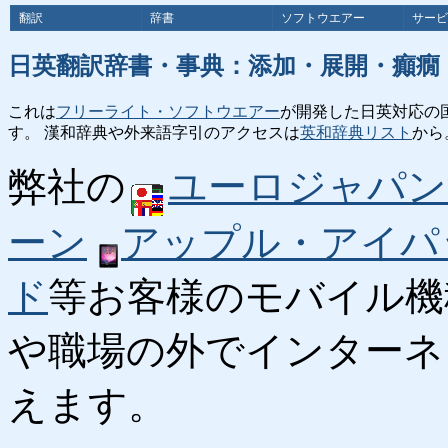
翻訳
辞書
ソフトウエアー
サービ
日英翻訳辞書・事典：添加・展開・癲癇
これは
フリーライト・ソフトウエアー
が開発した日英対応の
す。 漢和辞典や外来語字引のアクセスは
英和辞典リスト
から
弊社の
ユーロジャパン
ーン
アップル・アイパ
ド
等お客様のモバイル機
や職場の外でインターネ
えます。