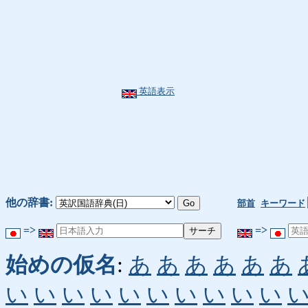
英語表示
他の辞書:
部首
キーワード
=>
=>
始めの仮名
:
あ
あ
あ
あ
あ
あ
い
い
い
い
い
い
い
い
い
い