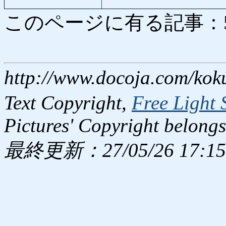
このページに有る記事：5985
http://www.docoja.com/kok
Text Copyright,
Free Light 
Pictures' Copyright belongs
最終更新：27/05/26 17:15