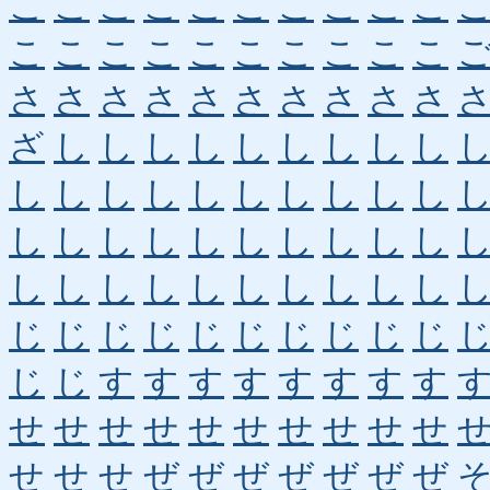
こ
こ
こ
こ
こ
こ
こ
こ
こ
こ
こ
こ
こ
こ
こ
こ
こ
こ
こ
こ
さ
さ
さ
さ
さ
さ
さ
さ
さ
さ
ざ
し
し
し
し
し
し
し
し
し
し
し
し
し
し
し
し
し
し
し
し
し
し
し
し
し
し
し
し
し
し
し
し
し
し
し
し
し
し
し
じ
じ
じ
じ
じ
じ
じ
じ
じ
じ
じ
じ
す
す
す
す
す
す
す
す
せ
せ
せ
せ
せ
せ
せ
せ
せ
せ
せ
せ
せ
ぜ
ぜ
ぜ
ぜ
ぜ
ぜ
ぜ