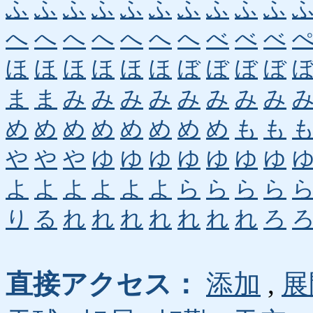
ふ
ふ
ふ
ふ
ふ
ふ
ふ
ふ
ふ
ふ
へ
へ
へ
へ
へ
へ
へ
べ
べ
べ
ほ
ほ
ほ
ほ
ほ
ほ
ぼ
ぼ
ぼ
ぼ
ま
ま
み
み
み
み
み
み
み
み
め
め
め
め
め
め
め
め
も
も
や
や
や
ゆ
ゆ
ゆ
ゆ
ゆ
ゆ
ゆ
よ
よ
よ
よ
よ
よ
ら
ら
ら
ら
り
る
れ
れ
れ
れ
れ
れ
れ
ろ
直接アクセス：
添加
,
展