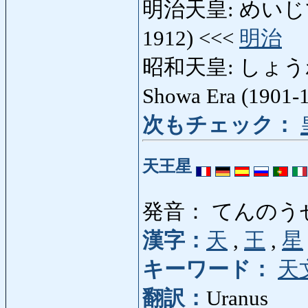
明治天皇: めいじてんのう
1912) <<<
明治
昭和天皇: しょうわてん
Showa Era (1901-
次もチェック：
天王星
発音： てんのう
漢字：
天
,
王
,
星
キーワード：
天
翻訳：
Uranus