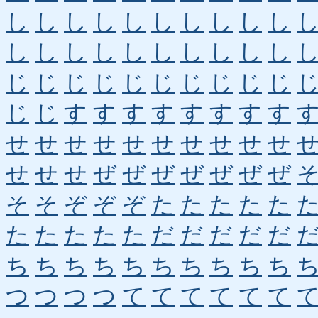
し
し
し
し
し
し
し
し
し
し
し
し
し
し
し
し
し
し
し
し
じ
じ
じ
じ
じ
じ
じ
じ
じ
じ
じ
じ
す
す
す
す
す
す
す
す
せ
せ
せ
せ
せ
せ
せ
せ
せ
せ
せ
せ
せ
ぜ
ぜ
ぜ
ぜ
ぜ
ぜ
ぜ
そ
そ
ぞ
ぞ
ぞ
た
た
た
た
た
た
た
た
た
た
だ
だ
だ
だ
だ
ち
ち
ち
ち
ち
ち
ち
ち
ち
ち
つ
つ
つ
つ
て
て
て
て
て
て