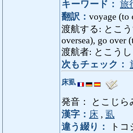
キーワード：
旅
翻訳：
voyage (to 
渡航する: とこうする: m
oversea), go over (
渡航者: とこうしゃ: 
次もチェック：
床虱
発音： とこじら
漢字：
床
,
虱
違う綴り：
トコ