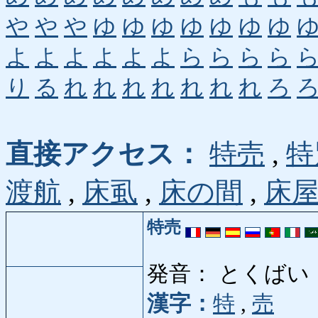
や
や
や
ゆ
ゆ
ゆ
ゆ
ゆ
ゆ
ゆ
よ
よ
よ
よ
よ
よ
ら
ら
ら
ら
り
る
れ
れ
れ
れ
れ
れ
れ
ろ
直接アクセス：
特売
,
特
渡航
,
床虱
,
床の間
,
床
特売
発音： とくばい
漢字：
特
,
売