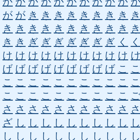
か
か
か
か
か
か
か
か
か
か
が
が
き
き
き
き
き
き
き
き
き
き
き
き
き
き
き
き
き
き
き
き
ぎ
ぎ
ぎ
ぎ
ぎ
ぎ
ぎ
く
け
け
け
け
け
け
け
け
け
け
げ
げ
げ
げ
げ
げ
げ
げ
げ
こ
こ
こ
こ
こ
こ
こ
こ
こ
こ
こ
こ
こ
こ
こ
こ
こ
こ
こ
こ
こ
さ
さ
さ
さ
さ
さ
さ
さ
さ
さ
ざ
し
し
し
し
し
し
し
し
し
し
し
し
し
し
し
し
し
し
し