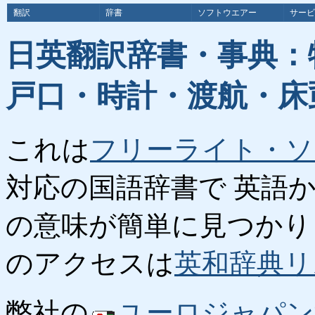
翻訳
辞書
ソフトウエアー
サービ
日英翻訳辞書・事典：
戸口・時計・渡航・床
これは
フリーライト・ソ
対応の国語辞書で 英語
の意味が簡単に見つかり
のアクセスは
英和辞典リ
弊社の
ユーロジャパン