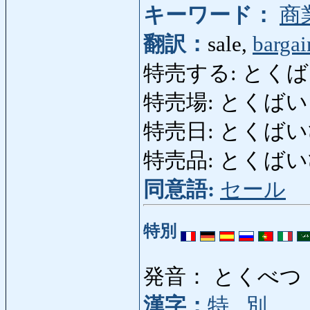
キーワード：
商
翻訳：
sale,
bargai
特売する: とくばいする: 
特売場: とくばいじょう
特売日: とくばいび: 
特売品: とくばいひん: 
同意語:
セール
特別
発音： とくべつ
漢字：
特
,
別