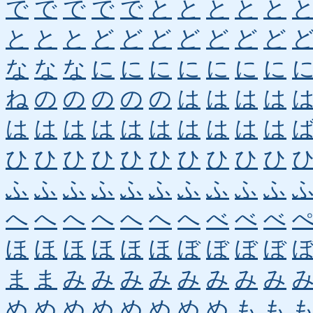
で
で
で
で
で
と
と
と
と
と
と
と
と
ど
ど
ど
ど
ど
ど
ど
な
な
な
に
に
に
に
に
に
に
ね
の
の
の
の
の
は
は
は
は
は
は
は
は
は
は
は
は
は
は
ひ
ひ
ひ
ひ
ひ
ひ
ひ
ひ
ひ
ひ
ふ
ふ
ふ
ふ
ふ
ふ
ふ
ふ
ふ
ふ
へ
へ
へ
へ
へ
へ
へ
べ
べ
べ
ほ
ほ
ほ
ほ
ほ
ほ
ぼ
ぼ
ぼ
ぼ
ま
ま
み
み
み
み
み
み
み
み
め
め
め
め
め
め
め
め
も
も