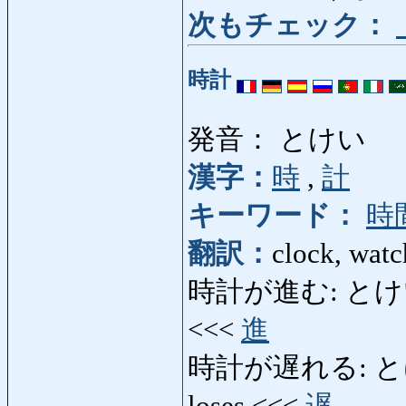
次もチェック：
時計
発音： とけい
漢字：
時
,
計
キーワード：
時
翻訳：
clock, watc
時計が進む: とけいがすす
<<<
進
時計が遅れる: とけい
loses <<<
遅