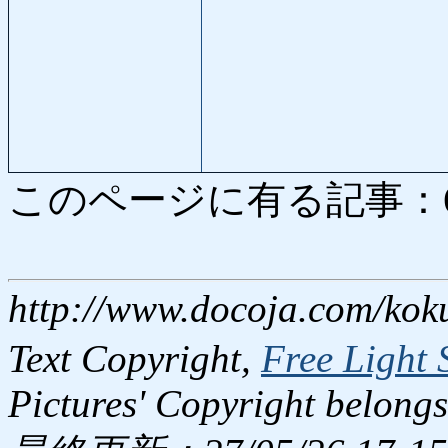
このページに有る記事：6217
http://www.docoja.com/kok
Text Copyright,
Free Light 
Pictures' Copyright belongs