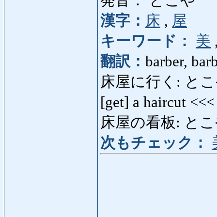
発音： とこや
漢字：
床
,
屋
キーワード：
美
翻訳：
barber, bar
床屋に行く: とこやにいく
[get] a haircut <<
床屋の看板: とこやのか
次もチェック：