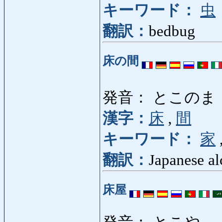
キーワード：
虫
翻訳：
bedbug
床の間
発音： とこのま
漢字：
床
,
間
キーワード：
家
翻訳：
Japanese a
床屋