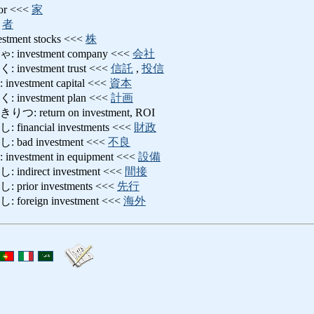
r <<<
家
<
者
ent stocks <<<
株
vestment company <<<
会社
estment trust <<<
信託
,
投信
stment capital <<<
資本
vestment plan <<<
計画
eturn on investment, ROI
ancial investments <<<
財政
d investment <<<
不良
stment in equipment <<<
設備
irect investment <<<
間接
or investments <<<
先行
eign investment <<<
海外