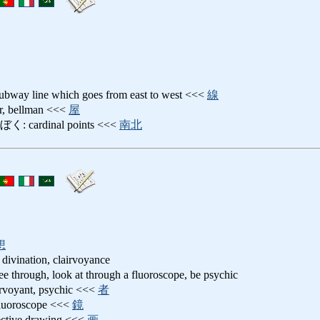
line which goes from east to west <<<
線
bellman <<<
屋
ardinal points <<<
南北
想
 divination, clairvoyance
gh, look at through a fluoroscope, be psychic
yant, psychic <<<
者
roscope <<<
鏡
ive drawing <<<
画