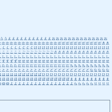
う
う
え
え
え
え
え
え
え
え
え
え
え
お
お
お
お
お
お
お
お
お
お
お
お
お
お
か
か
か
か
か
か
か
か
か
か
か
か
か
か
か
が
が
が
が
が
が
が
が
が
が
が
き
き
く
く
く
く
く
く
ぐ
ぐ
ぐ
け
け
け
け
け
け
け
け
け
け
け
け
け
け
け
け
け
け
け
こ
こ
こ
こ
こ
こ
ご
ご
ご
ご
ご
ご
ご
ご
さ
さ
さ
さ
さ
さ
さ
さ
さ
さ
さ
さ
さ
さ
し
し
し
し
し
し
し
し
し
し
し
し
し
し
し
し
し
し
し
し
し
し
し
し
し
し
し
し
す
す
す
ず
ず
せ
せ
せ
せ
せ
せ
せ
せ
せ
せ
せ
せ
せ
せ
せ
せ
せ
せ
せ
せ
せ
せ
せ
た
た
た
た
た
だ
だ
だ
だ
だ
だ
だ
だ
だ
だ
だ
だ
だ
ち
ち
ち
ち
ち
ち
ち
ち
ち
ち
と
と
と
と
と
と
と
と
と
と
と
と
ど
ど
ど
ど
ど
ど
ど
ど
ど
ど
ど
な
な
な
な
な
は
は
は
は
は
ば
ば
ば
ば
ば
ば
ひ
ひ
ひ
ひ
ひ
ひ
ひ
ひ
ひ
ひ
ひ
ひ
ひ
ひ
ひ
ひ
ひ
ほ
ほ
ほ
ほ
ほ
ほ
ほ
ほ
ほ
ほ
ぼ
ぼ
ぼ
ぼ
ぼ
ぼ
ぼ
ぼ
ま
ま
ま
ま
ま
ま
ま
ま
ま
ま
ゆ
ゆ
ゆ
よ
よ
よ
よ
よ
よ
よ
よ
よ
よ
よ
よ
よ
よ
よ
よ
ら
ら
ら
ら
ら
り
り
り
り