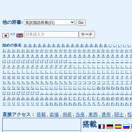
他の辞書:
=>
始めの仮名
:
あ
あ
あ
あ
あ
あ
あ
あ
あ
あ
あ
あ
あ
あ
あ
あ
あ
あ
い
い
い
い
い
お
お
お
お
お
お
か
か
か
か
か
か
か
か
か
か
か
か
か
か
か
か
か
か
か
か
か
き
き
き
き
き
き
き
き
き
き
き
き
き
き
き
き
き
き
き
き
き
き
き
き
き
き
き
け
け
げ
げ
げ
げ
げ
げ
げ
げ
げ
げ
げ
げ
こ
こ
こ
こ
こ
こ
こ
こ
こ
こ
こ
こ
こ
さ
さ
さ
さ
さ
さ
さ
さ
さ
さ
ざ
ざ
ざ
ざ
ざ
し
し
し
し
し
し
し
し
し
し
し
し
し
し
し
し
し
し
し
し
し
し
し
じ
じ
じ
じ
じ
じ
じ
じ
じ
じ
じ
じ
じ
じ
じ
じ
せ
せ
せ
せ
せ
せ
せ
せ
せ
せ
せ
せ
ぜ
ぜ
ぜ
ぜ
ぜ
ぜ
ぜ
そ
そ
そ
そ
そ
そ
そ
そ
ち
ち
ち
ち
ち
ち
ち
ち
ち
ち
ち
ち
ち
ち
ち
つ
つ
つ
つ
つ
つ
つ
て
て
て
て
て
な
な
な
な
な
な
な
に
に
に
に
に
に
に
に
に
に
に
に
に
ぬ
ね
ね
ね
ね
ね
ね
ひ
ひ
ひ
び
び
び
び
び
ふ
ふ
ふ
ふ
ふ
ふ
ふ
ふ
ふ
ふ
ふ
ふ
ふ
ふ
ふ
ふ
ふ
ふ
ふ
ま
み
み
み
み
み
み
み
み
み
み
み
み
み
む
む
む
む
む
む
む
め
め
め
め
め
め
り
り
り
り
り
り
り
り
り
る
れ
れ
れ
れ
れ
れ
れ
ろ
ろ
ろ
ろ
ろ
わ
わ
わ
わ
わ
直接アクセス：
搭載
,
盗撮
,
倒産
,
当座
,
東西
,
透視
,
闘士
,
投
搭載