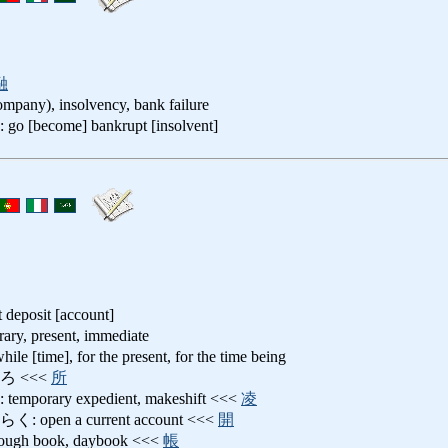
融
ompany), insolvency, bank failure
come] bankrupt [insolvent]
t deposit [account]
 present, immediate
time], for the present, for the time being
 <<<
所
rary expedient, makeshift <<<
凌
en a current account <<<
開
 book, daybook <<<
帳