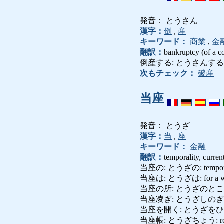
発音： とうさん
漢字：
倒
,
産
キーワード：
商業
,
金
翻訳：
bankruptcy (of a c
倒産する: とうさんする: go [be
次もチェック：
破産
当座
発音： とうざ
漢字：
当
,
座
キーワード：
金融
翻訳：
temporality, curren
当座の: とうざの: temporary,
当座は: とうざは: for a while [
当座の所: とうざのところ
当座凌ぎ: とうざしのぎ: tempo
当座を開く: とうざをひらく: op
当座帳: とうざちょう: rough