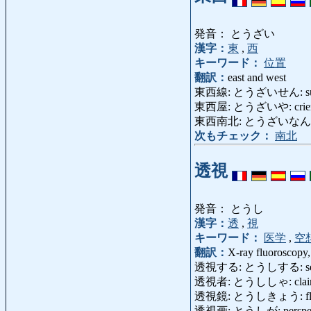
発音： とうざい
漢字：
東
,
西
キーワード：
位置
翻訳：
east and west
東西線: とうざいせん: subway 
東西屋: とうざいや: crier, 
東西南北: とうざいなんぼく: c
次もチェック：
南北
透視
発音： とうし
漢字：
透
,
視
キーワード：
医学
,
空
翻訳：
X-ray fluoroscopy,
透視する: とうしする: see throu
透視者: とうししゃ: clairvo
透視鏡: とうしきょう: fluo
透視画: とうしが: perspect