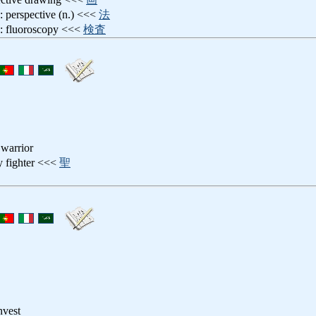
pective (n.) <<<
法
oroscopy <<<
検査
 warrior
ighter <<<
聖
est