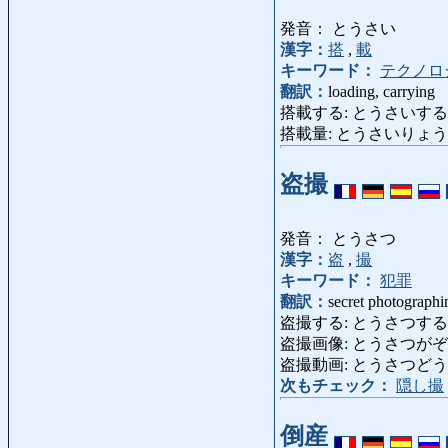
発音： とうさい
漢字：
搭
,
載
キーワード：
テクノロ
翻訳：
loading, carrying
搭載する: とうさいする: load,
搭載量: とうさいりょう: loadi
盗撮
発音： とうさつ
漢字：
盗
,
撮
キーワード：
犯罪
翻訳：
secret photographin
盗撮する: とうさつする: secre
盗撮画像: とうさつがぞう: se
盗撮動画: とうさつどうが: secr
次もチェック：
隠し撮
倒産