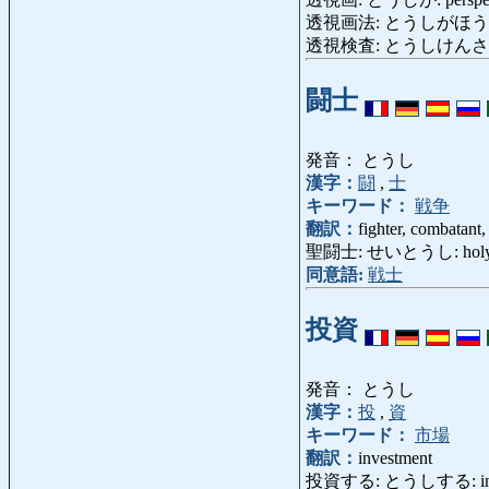
透視画法: とうしがほう: pers
透視検査: とうしけんさ: flu
闘士
発音： とうし
漢字：
闘
,
士
キーワード：
戦争
翻訳：
fighter, combatant,
聖闘士: せいとうし: holy f
同意語:
戦士
投資
発音： とうし
漢字：
投
,
資
キーワード：
市場
翻訳：
investment
投資する: とうしする: inv