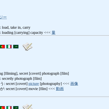
ジー
 take in, carry
ng [carrying] capacity <<<
量
g [filming], secret [covert] photograph [film]
tly photograph [film]
cret [covert]
picture
[photography] <<<
画像
et [covert] movie [film] <<<
動画