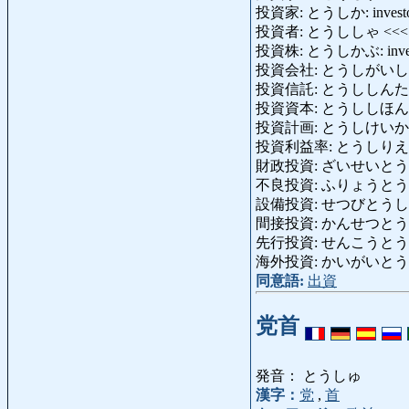
投資家: とうしか: investo
投資者: とうししゃ <<
投資株: とうしかぶ: investm
投資会社: とうしがいしゃ: in
投資信託: とうししんたく: inv
投資資本: とうししほん: inve
投資計画: とうしけいかく: in
投資利益率: とうしりえきりつ: r
財政投資: ざいせいとうし: fin
不良投資: ふりょうとうし: ba
設備投資: せつびとうし: inve
間接投資: かんせつとうし: ind
先行投資: せんこうとうし: pri
海外投資: かいがいとうし: for
同意語:
出資
党首
発音： とうしゅ
漢字：
党
,
首