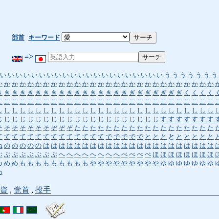
部首
キーワード
=>
い
い
い
い
い
い
い
い
い
い
い
い
い
い
い
い
い
い
い
い
い
う
う
う
う
う
う
う
か
か
か
か
か
か
か
か
か
か
か
か
か
か
か
か
か
か
か
か
か
か
か
か
か
か
か
か
き
き
き
き
き
き
き
き
き
き
き
き
き
き
き
き
き
ぎ
ぎ
ぎ
ぎ
ぎ
ぎ
ぎ
く
く
く
く
こ
こ
こ
こ
こ
こ
こ
こ
こ
こ
こ
こ
こ
こ
こ
こ
こ
こ
こ
こ
こ
こ
こ
こ
こ
こ
こ
こ
し
し
し
し
し
し
し
し
し
し
し
し
し
し
し
し
し
し
し
し
し
し
し
し
し
し
し
し
じ
じ
じ
じ
じ
じ
じ
じ
じ
じ
じ
じ
じ
じ
じ
じ
じ
じ
じ
じ
じ
す
す
す
す
す
す
す
そ
そ
そ
そ
そ
そ
そ
ぞ
ぞ
ぞ
た
た
た
た
た
た
た
た
た
た
た
た
た
た
た
た
た
た
て
て
て
て
て
て
て
て
て
て
て
て
て
て
で
で
で
で
で
と
と
と
と
と
と
と
と
と
ね
の
の
の
の
の
は
は
は
は
は
は
は
は
は
は
は
は
は
は
は
は
は
は
は
は
は
は
ぶ
ぶ
ぶ
ぶ
ぶ
ぶ
ぶ
ぶ
へ
へ
へ
へ
へ
へ
へ
へ
べ
べ
べ
ぺ
ほ
ほ
ほ
ほ
ほ
ほ
ほ
ほ
め
め
め
も
も
も
も
も
も
も
も
も
や
や
や
や
や
や
や
や
や
ゆ
ゆ
ゆ
ゆ
ゆ
ゆ
ゆ
わ
資
,
党首
,
投手