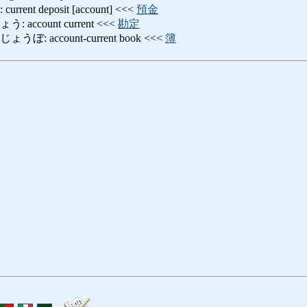
nt deposit [account] <<<
預金
ccount current <<<
勘定
 account-current book <<<
簿