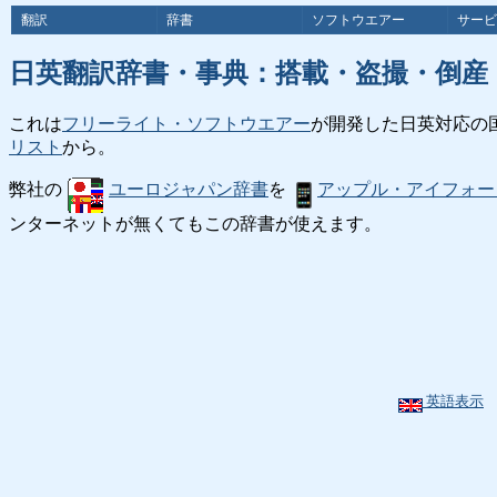
翻訳
辞書
ソフトウエアー
サービ
日英翻訳辞書・事典：搭載・盗撮・倒産
これは
フリーライト・ソフトウエアー
が開発した日英対応の
リスト
から。
弊社の
ユーロジャパン辞書
を
アップル・アイフォー
ンターネットが無くてもこの辞書が使えます。
英語表示