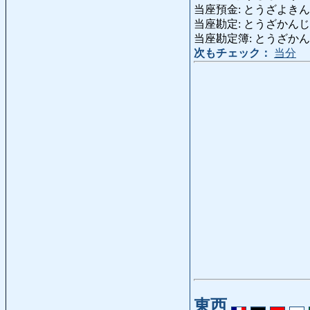
当座預金: とうざよきん: curre
当座勘定: とうざかんじょう: a
当座勘定簿: とうざかんじょうぼ:
次もチェック：
当分
東西