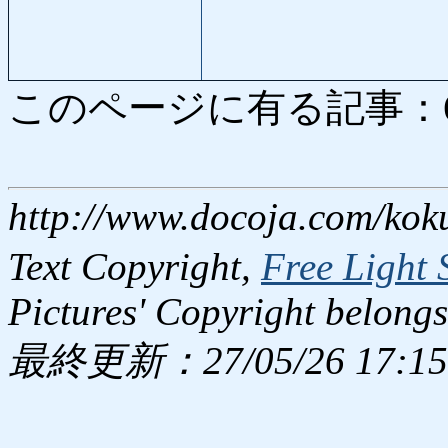
このページに有る記事：6342
http://www.docoja.com/kok
Text Copyright,
Free Light 
Pictures' Copyright belongs
最終更新：27/05/26 17:15