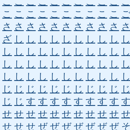
こ
こ
こ
こ
こ
こ
こ
こ
こ
こ
こ
こ
こ
こ
こ
こ
こ
こ
こ
こ
さ
さ
さ
さ
さ
さ
さ
さ
さ
さ
ざ
し
し
し
し
し
し
し
し
し
し
し
し
し
し
し
し
し
し
し
し
し
し
し
し
し
し
し
し
し
し
し
し
し
し
し
し
し
し
し
じ
じ
じ
じ
じ
じ
じ
じ
じ
じ
じ
じ
す
す
す
す
す
す
す
す
せ
せ
せ
せ
せ
せ
せ
せ
せ
せ
せ
せ
せ
ぜ
ぜ
ぜ
ぜ
ぜ
ぜ
ぜ