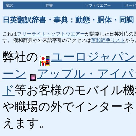
翻訳
辞書
ソフトウエアー
サービ
日英翻訳辞書・事典：動態・胴体・同調
これは
フリーライト・ソフトウエアー
が開発した日英対応の
す。 漢和辞典や外来語字引のアクセスは
英和辞典リスト
から
弊社の
ユーロジャパン
ーン
アップル・アイパ
ド
等お客様のモバイル機
や職場の外でインターネ
えます。