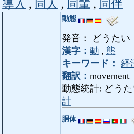
導入
,
同人
,
同輩
,
同伴
動態
発音： どうたい
漢字：
動
,
態
キーワード：
経
翻訳：
movement
動態統計: どうたいとう
計
胴体