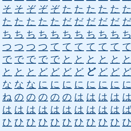
そ
そ
ぞ
ぞ
ぞ
た
た
た
た
た
た
た
た
た
た
だ
だ
だ
だ
だ
ち
ち
ち
ち
ち
ち
ち
ち
ち
ち
つ
つ
つ
つ
て
て
て
て
て
て
で
で
で
で
で
と
と
と
と
と
と
と
と
ど
ど
ど
ど
ど
ど
ど
な
な
な
に
に
に
に
に
に
に
ね
の
の
の
の
の
は
は
は
は
は
は
は
は
は
は
は
は
は
は
ひ
ひ
ひ
ひ
ひ
ひ
ひ
ひ
ひ
ひ