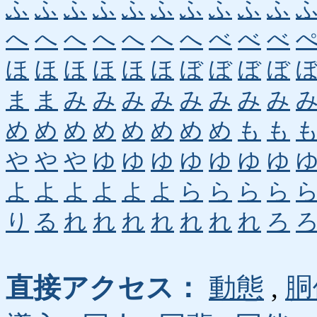
ふ
ふ
ふ
ふ
ふ
ふ
ふ
ふ
ふ
ふ
へ
へ
へ
へ
へ
へ
へ
べ
べ
べ
ほ
ほ
ほ
ほ
ほ
ほ
ぼ
ぼ
ぼ
ぼ
ま
ま
み
み
み
み
み
み
み
み
め
め
め
め
め
め
め
め
も
も
や
や
や
ゆ
ゆ
ゆ
ゆ
ゆ
ゆ
ゆ
よ
よ
よ
よ
よ
よ
ら
ら
ら
ら
り
る
れ
れ
れ
れ
れ
れ
れ
ろ
直接アクセス：
動態
,
胴