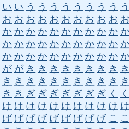
い
い
う
う
う
う
う
う
う
う
お
お
お
お
お
お
お
お
お
お
か
か
か
か
か
か
か
か
か
か
か
か
か
か
か
か
か
か
か
か
か
か
か
か
か
か
か
か
か
か
が
が
き
き
き
き
き
き
き
き
き
き
き
き
き
き
き
き
き
き
き
き
ぎ
ぎ
ぎ
ぎ
ぎ
ぎ
ぎ
く
け
け
け
け
け
け
け
け
け
け
げ
げ
げ
げ
げ
げ
げ
げ
げ
こ