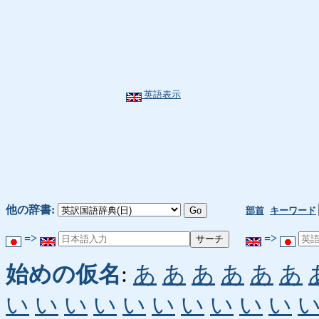
英語表示
他の辞書:
部首
キーワード
=>
=>
始めの仮名
:
あ
あ
あ
あ
あ
あ
い
い
い
い
い
い
い
い
い
い