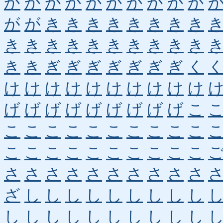
か
か
か
か
か
か
か
か
か
か
が
が
き
き
き
き
き
き
き
き
き
き
き
き
き
き
き
き
き
き
き
き
ぎ
ぎ
ぎ
ぎ
ぎ
ぎ
ぎ
く
け
け
け
け
け
け
け
け
け
け
げ
げ
げ
げ
げ
げ
げ
げ
げ
こ
こ
こ
こ
こ
こ
こ
こ
こ
こ
こ
こ
こ
こ
こ
こ
こ
こ
こ
こ
こ
さ
さ
さ
さ
さ
さ
さ
さ
さ
さ
ざ
し
し
し
し
し
し
し
し
し
し
し
し
し
し
し
し
し
し
し