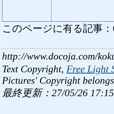
このページに有る記事：6481
http://www.docoja.com/kok
Text Copyright,
Free Light 
Pictures' Copyright belongs
最終更新：27/05/26 17:15