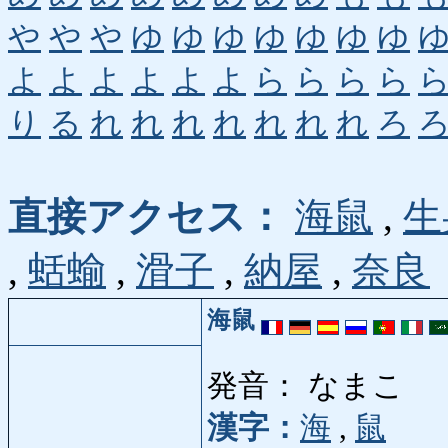
や
や
や
ゆ
ゆ
ゆ
ゆ
ゆ
ゆ
ゆ
よ
よ
よ
よ
よ
よ
ら
ら
ら
ら
り
る
れ
れ
れ
れ
れ
れ
れ
ろ
直接アクセス：
海鼠
,
生
,
蛞蝓
,
滑子
,
納屋
,
奈良
海鼠
発音： なまこ
漢字：
海
,
鼠