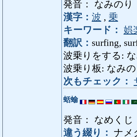
発音： なみのり
漢字：
波
,
乗
キーワード：
娯
翻訳：
surfing, sur
波乗りをする: なみのりをす
波乗り板: なみのりいた
次もチェック：
蛞蝓
発音： なめくじ
違う綴り：
ナメ