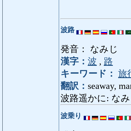
波路
発音： なみじ
漢字：
波
,
路
キーワード：
旅
翻訳：
seaway, mar
波路遥かに: なみじはるか
波乗り