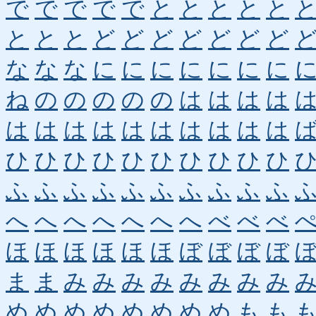
で
で
で
で
で
と
と
と
と
と
と
と
と
ど
ど
ど
ど
ど
ど
ど
な
な
な
に
に
に
に
に
に
に
ね
の
の
の
の
の
は
は
は
は
は
は
は
は
は
は
は
は
は
は
ひ
ひ
ひ
ひ
ひ
ひ
ひ
ひ
ひ
ひ
ふ
ふ
ふ
ふ
ふ
ふ
ふ
ふ
ふ
ふ
へ
へ
へ
へ
へ
へ
へ
べ
べ
べ
ほ
ほ
ほ
ほ
ほ
ほ
ぼ
ぼ
ぼ
ぼ
ま
ま
み
み
み
み
み
み
み
み
め
め
め
め
め
め
め
め
も
も