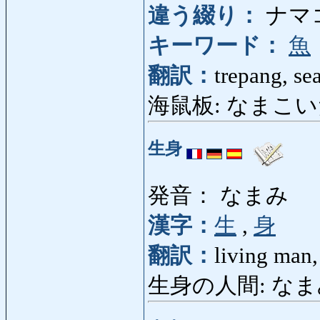
違う綴り：
ナマ
キーワード：
魚
翻訳：
trepang, se
海鼠板: なまこいた: co
生身
発音： なまみ
漢字：
生
,
身
翻訳：
living man,
生身の人間: なま