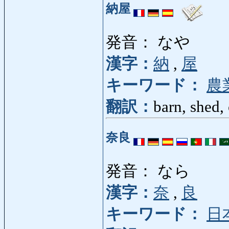
納屋
発音： なや
漢字：
納
,
屋
キーワード：
農
翻訳：
barn, shed,
奈良
発音： なら
漢字：
奈
,
良
キーワード：
日