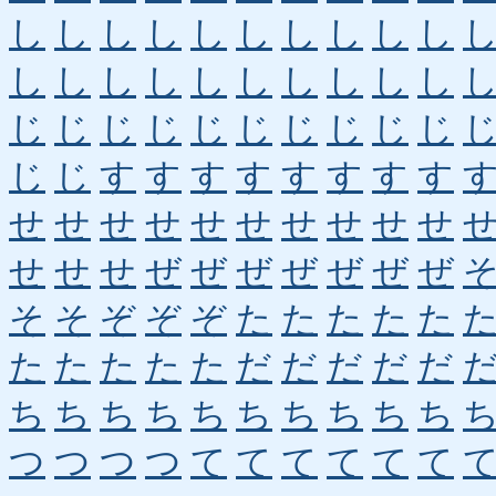
し
し
し
し
し
し
し
し
し
し
し
し
し
し
し
し
し
し
し
し
じ
じ
じ
じ
じ
じ
じ
じ
じ
じ
じ
じ
す
す
す
す
す
す
す
す
せ
せ
せ
せ
せ
せ
せ
せ
せ
せ
せ
せ
せ
ぜ
ぜ
ぜ
ぜ
ぜ
ぜ
ぜ
そ
そ
ぞ
ぞ
ぞ
た
た
た
た
た
た
た
た
た
た
だ
だ
だ
だ
だ
ち
ち
ち
ち
ち
ち
ち
ち
ち
ち
つ
つ
つ
つ
て
て
て
て
て
て