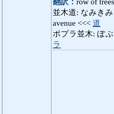
翻訳：
row of trees
並木道: なみきみち: str
avenue <<<
道
ポプラ並木: ぽぷらなみき
ラ