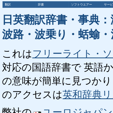
翻訳
辞書
ソフトウエアー
サービ
日英翻訳辞書・事典：
波路・波乗り・蛞蝓・
これは
フリーライト・ソ
対応の国語辞書で 英語
の意味が簡単に見つかり
のアクセスは
英和辞典リ
弊社の
ユーロジャパン