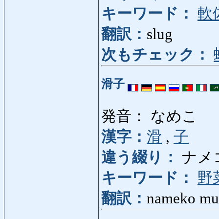
キーワード：
軟
翻訳：
slug
次もチェック：
滑子
発音： なめこ
漢字：
滑
,
子
違う綴り：
ナメ
キーワード：
野
翻訳：
nameko mu