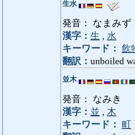
生水
発音： なまみず
漢字：
生
,
水
キーワード：
飲
翻訳：
unboiled w
並木
発音： なみき
漢字：
並
,
木
キーワード：
町