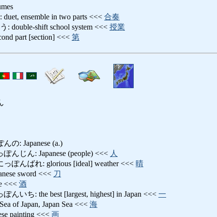
lumes
 ensemble in two parts <<<
合奏
le-shift school system <<<
授業
 part [section] <<<
第
ん
 Japanese (a.)
ん: Japanese (people) <<<
人
れ: glorious [ideal] weather <<<
晴
se sword <<<
刀
 <<<
酒
the best [largest, highest] in Japan <<<
一
of Japan, Japan Sea <<<
海
 painting <<<
画