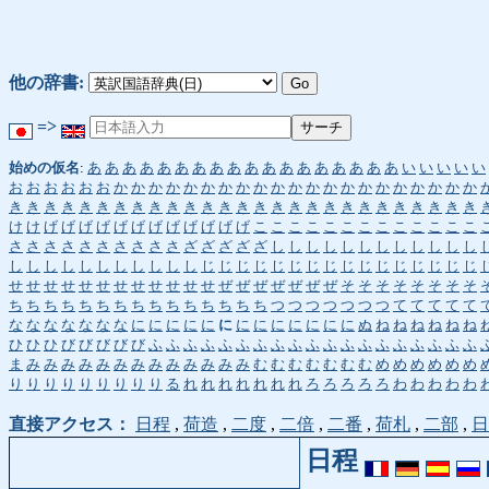
他の辞書:
=>
始めの仮名
:
あ
あ
あ
あ
あ
あ
あ
あ
あ
あ
あ
あ
あ
あ
あ
あ
あ
あ
い
い
い
い
い
お
お
お
お
お
お
か
か
か
か
か
か
か
か
か
か
か
か
か
か
か
か
か
か
か
か
か
き
き
き
き
き
き
き
き
き
き
き
き
き
き
き
き
き
き
き
き
き
き
き
き
き
き
き
け
け
げ
げ
げ
げ
げ
げ
げ
げ
げ
げ
げ
げ
こ
こ
こ
こ
こ
こ
こ
こ
こ
こ
こ
こ
こ
さ
さ
さ
さ
さ
さ
さ
さ
さ
さ
ざ
ざ
ざ
ざ
ざ
し
し
し
し
し
し
し
し
し
し
し
し
し
し
し
し
し
し
し
し
し
し
し
じ
じ
じ
じ
じ
じ
じ
じ
じ
じ
じ
じ
じ
じ
じ
じ
せ
せ
せ
せ
せ
せ
せ
せ
せ
せ
せ
せ
ぜ
ぜ
ぜ
ぜ
ぜ
ぜ
ぜ
そ
そ
そ
そ
そ
そ
そ
そ
ち
ち
ち
ち
ち
ち
ち
ち
ち
ち
ち
ち
ち
ち
ち
つ
つ
つ
つ
つ
つ
つ
て
て
て
て
て
な
な
な
な
な
な
な
に
に
に
に
に
に
に
に
に
に
に
に
に
ぬ
ね
ね
ね
ね
ね
ね
ひ
ひ
ひ
び
び
び
び
び
ふ
ふ
ふ
ふ
ふ
ふ
ふ
ふ
ふ
ふ
ふ
ふ
ふ
ふ
ふ
ふ
ふ
ふ
ふ
ま
み
み
み
み
み
み
み
み
み
み
み
み
み
む
む
む
む
む
む
む
め
め
め
め
め
め
り
り
り
り
り
り
り
り
り
る
れ
れ
れ
れ
れ
れ
れ
ろ
ろ
ろ
ろ
ろ
わ
わ
わ
わ
わ
直接アクセス：
日程
,
荷造
,
二度
,
二倍
,
二番
,
荷札
,
二部
,
日
日程