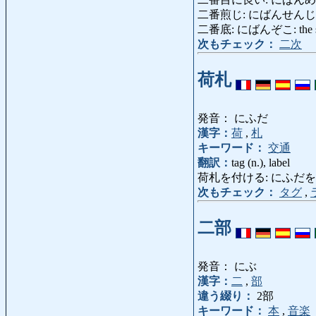
二番煎じ: にばんせんじ: mere im
二番底: にばんぞこ: the seco
次もチェック：
二次
荷札
発音： にふだ
漢字：
荷
,
札
キーワード：
交通
翻訳：
tag (n.), label
荷札を付ける: にふだをつける: pu
次もチェック：
タグ
,
二部
発音： にぶ
漢字：
二
,
部
違う綴り：
2部
キーワード：
本
,
音楽