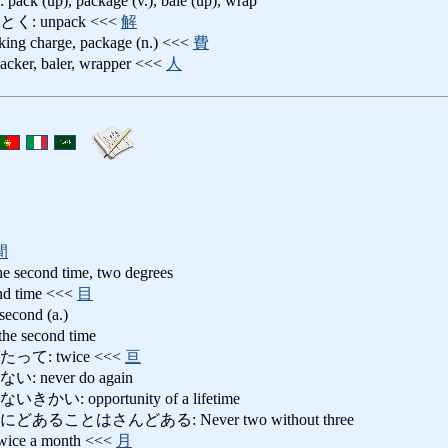
p), package (v.), bale (up), wrap
 unpack <<<
解
charge, package (n.) <<<
費
, baler, wrapper <<<
人
間
the second time, two degrees
d time <<<
目
ond (a.)
 second time
て: twice <<<
亘
never do again
 opportunity of a lifetime
ることはさんどある: Never two without three
e a month <<<
月