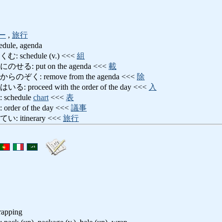
ー
,
旅行
edule, agenda
chedule (v.) <<<
組
: put on the agenda <<<
載
: remove from the agenda <<<
除
oceed with the order of the day <<<
入
chedule
chart
<<<
表
r of the day <<<
議事
itinerary <<<
旅行
rapping