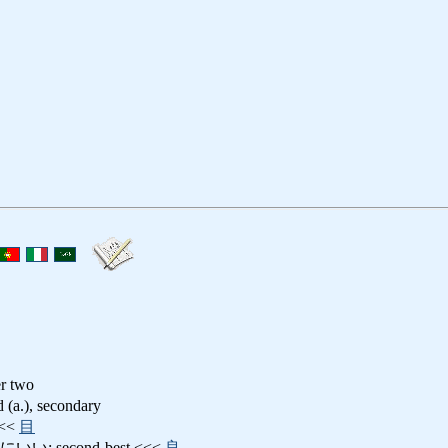
er two
.), secondary
<<
目
 second-best <<<
良