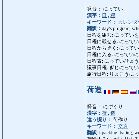
発音： にってい
漢字：
日
,
程
キーワード：
カレンダ
翻訳：
day's program, sch
日程を組む: にっていをくむ: s
日程に載せる: にっていにのせる
日程から除く: にっていからのぞく
日程に入る: にっていにはいる: pr
日程表: にっていひょう: s
議事日程: ぎじにってい: orde
旅行日程: りょこうにってい: 
荷造
発音： にづくり
漢字：
荷
,
造
違う綴り：
荷作り
キーワード：
交通
翻訳：
packing, baling, w