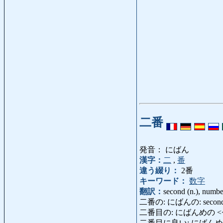
二番
発音： にばん
漢字：
二
,
番
違う綴り：
2番
キーワード：
数字
翻訳：
second (n.), numb
二番の: にばんの: second (a
二番目の: にばんめの <
二番目に良い: にばんめにいい: