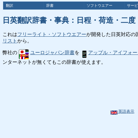
翻訳
辞書
ソフトウエアー
サービ
日英翻訳辞書・事典：日程・荷造・二度
これは
フリーライト・ソフトウエアー
が開発した日英対応の
リスト
から。
弊社の
ユーロジャパン辞書
を
アップル・アイフォー
ンターネットが無くてもこの辞書が使えます。
英語表示