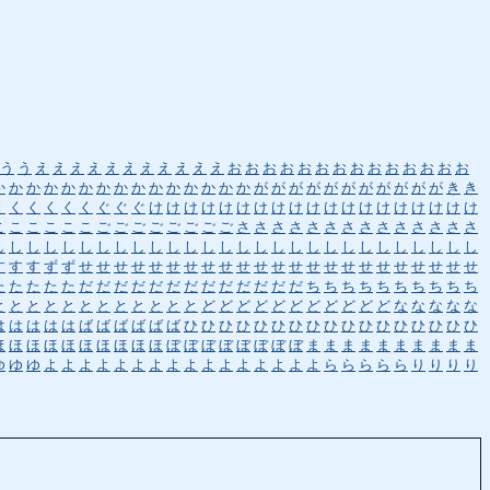
う
う
え
え
え
え
え
え
え
え
え
え
え
お
お
お
お
お
お
お
お
お
お
お
お
お
お
か
か
か
か
か
か
か
か
か
か
か
か
か
か
か
が
が
が
が
が
が
が
が
が
が
が
き
き
く
く
く
く
く
く
ぐ
ぐ
ぐ
け
け
け
け
け
け
け
け
け
け
け
け
け
け
け
け
け
け
け
こ
こ
こ
こ
こ
こ
ご
ご
ご
ご
ご
ご
ご
ご
さ
さ
さ
さ
さ
さ
さ
さ
さ
さ
さ
さ
さ
さ
し
し
し
し
し
し
し
し
し
し
し
し
し
し
し
し
し
し
し
し
し
し
し
し
し
し
し
し
す
す
す
ず
ず
せ
せ
せ
せ
せ
せ
せ
せ
せ
せ
せ
せ
せ
せ
せ
せ
せ
せ
せ
せ
せ
せ
せ
た
た
た
た
た
だ
だ
だ
だ
だ
だ
だ
だ
だ
だ
だ
だ
だ
ち
ち
ち
ち
ち
ち
ち
ち
ち
ち
と
と
と
と
と
と
と
と
と
と
と
と
ど
ど
ど
ど
ど
ど
ど
ど
ど
ど
ど
な
な
な
な
な
は
は
は
は
は
ば
ば
ば
ば
ば
ば
ひ
ひ
ひ
ひ
ひ
ひ
ひ
ひ
ひ
ひ
ひ
ひ
ひ
ひ
ひ
ひ
ひ
ほ
ほ
ほ
ほ
ほ
ほ
ほ
ほ
ほ
ほ
ぼ
ぼ
ぼ
ぼ
ぼ
ぼ
ぼ
ぼ
ま
ま
ま
ま
ま
ま
ま
ま
ま
ま
ゆ
ゆ
ゆ
よ
よ
よ
よ
よ
よ
よ
よ
よ
よ
よ
よ
よ
よ
よ
よ
ら
ら
ら
ら
ら
り
り
り
り