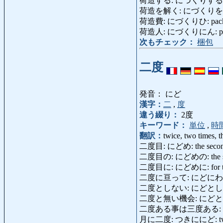
荷造する: にづくりする: pack (u
荷造を解く: にづくりをとく:
荷造費: にづくりひ: packing 
荷造人: にづくりにん: packer
次もチェック：
梱包
二度
発音： にど
漢字：
二
,
度
違う綴り：
2度
キーワード：
単位
,
時
翻訳：
twice, two times, 
二度目: にどめ: the secon
二度目の: にどめの: the sec
二度目に: にどめに: for the
二度に亘って: にどにわたっ
二度としない: にどとしない: 
二度と無い機会: にどとないきかい:
二度ある事は三度ある: にどあ
月に二度: つきににど: twic