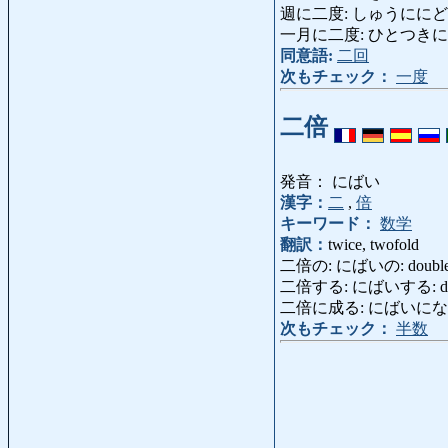
週に二度: しゅうににど: twi
一月に二度: ひとつきににど: 
同意語:
二回
次もチェック：
一度
二倍
発音： にばい
漢字：
二
,
倍
キーワード：
数学
翻訳：
twice, twofold
二倍の: にばいの: double 
二倍する: にばいする: doub
二倍に成る: にばいになる
次もチェック：
半数