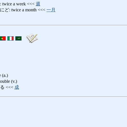
ce a week <<<
週
twice a month <<<
一月
(a.)
le (v.)
 <<<
成