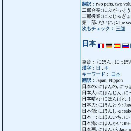
翻訳：
two parts, two vo
二部合奏: にぶがっそう: duet,
二部授業: にぶじゅぎょう: doub
第二部: だいにぶ: the second
次もチェック：
三部
日本
発音： にほん , にっぽ
漢字：
日
,
本
キーワード：
日本
翻訳：
Japan, Nippon
日本の: にほんの, にっぽんの:
日本人: にほんじん, にっぽんじ
日本晴れ: にほんばれ, にっぽんば
日本刀: にほんとう: Japane
日本酒: にほんしゅ: sake
日本一: にほんいち, にっぽんいち: 
日本海: にほんかい: the Sea 
日本画: にほんが: Japanese