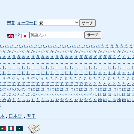
部首
キーワード
=>
い
い
い
い
い
い
い
い
い
い
い
い
い
い
い
い
い
い
い
い
い
う
う
う
う
う
う
う
か
か
か
か
か
か
か
か
か
か
か
か
か
か
か
か
か
か
か
か
か
か
か
か
か
か
か
か
き
き
き
き
き
き
き
き
き
き
き
き
き
き
き
き
き
ぎ
ぎ
ぎ
ぎ
ぎ
ぎ
ぎ
く
く
く
く
こ
こ
こ
こ
こ
こ
こ
こ
こ
こ
こ
こ
こ
こ
こ
こ
こ
こ
こ
こ
こ
こ
こ
こ
こ
こ
こ
こ
し
し
し
し
し
し
し
し
し
し
し
し
し
し
し
し
し
し
し
し
し
し
し
し
し
し
し
し
じ
じ
じ
じ
じ
じ
じ
じ
じ
じ
じ
じ
じ
じ
じ
じ
じ
じ
じ
じ
じ
す
す
す
す
す
す
す
そ
そ
そ
そ
そ
そ
そ
ぞ
ぞ
ぞ
た
た
た
た
た
た
た
た
た
た
た
た
た
た
た
た
た
た
て
て
て
て
て
て
て
て
て
て
て
て
て
て
で
で
で
で
で
と
と
と
と
と
と
と
と
と
ね
の
の
の
の
の
は
は
は
は
は
は
は
は
は
は
は
は
は
は
は
は
は
は
は
は
は
は
ぶ
ぶ
ぶ
ぶ
ぶ
ぶ
ぶ
ぶ
へ
へ
へ
へ
へ
へ
へ
へ
べ
べ
べ
ぺ
ほ
ほ
ほ
ほ
ほ
ほ
ほ
ほ
め
め
め
も
も
も
も
も
も
も
も
も
や
や
や
や
や
や
や
や
や
ゆ
ゆ
ゆ
ゆ
ゆ
ゆ
ゆ
わ
本
,
日本語
,
煮干