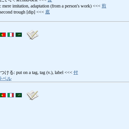
itation, adaptation (from a person's work) <<<
煎
nd trough [dip] <<<
底
t on a tag, tag (v.), label <<<
付
ラベル