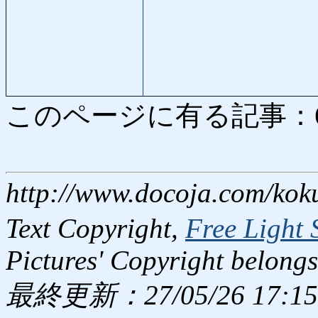
このページに有る記事：6652
http://www.docoja.com/kok
Text Copyright,
Free Light 
Pictures' Copyright belongs
最終更新：27/05/26 17:15