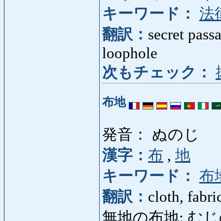
キーワード：
法
翻訳：
secret pass
loophole
次もチェック：
布地
発音： ぬのじ
漢字：
布
,
地
キーワード：
布
翻訳：
cloth, fabri
無地の布地: むじのぬの