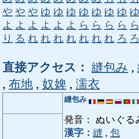
や
や
や
ゆ
ゆ
ゆ
ゆ
ゆ
ゆ
ゆ
よ
よ
よ
よ
よ
よ
ら
ら
ら
ら
り
る
れ
れ
れ
れ
れ
れ
れ
ろ
直接アクセス：
縫包み
,
,
布地
,
奴婢
,
濡衣
縫包み
発音： ぬいぐる
漢字：
縫
,
包