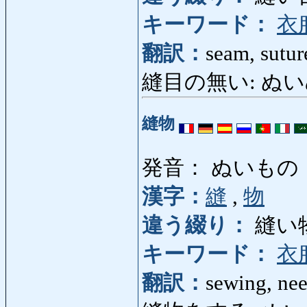
キーワード：
衣
翻訳：
seam, sutur
縫目の無い: ぬいめの
縫物
発音： ぬいもの
漢字：
縫
,
物
違う綴り：
縫い
キーワード：
衣
翻訳：
sewing, ne