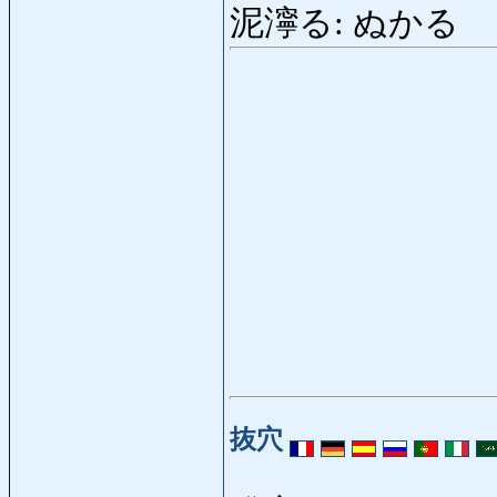
泥濘る: ぬかる
抜穴