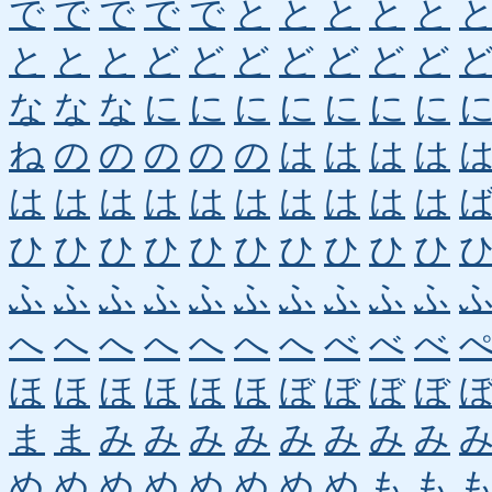
で
で
で
で
で
と
と
と
と
と
と
と
と
ど
ど
ど
ど
ど
ど
ど
な
な
な
に
に
に
に
に
に
に
ね
の
の
の
の
の
は
は
は
は
は
は
は
は
は
は
は
は
は
は
ひ
ひ
ひ
ひ
ひ
ひ
ひ
ひ
ひ
ひ
ふ
ふ
ふ
ふ
ふ
ふ
ふ
ふ
ふ
ふ
へ
へ
へ
へ
へ
へ
へ
べ
べ
べ
ほ
ほ
ほ
ほ
ほ
ほ
ぼ
ぼ
ぼ
ぼ
ま
ま
み
み
み
み
み
み
み
み
め
め
め
め
め
め
め
め
も
も