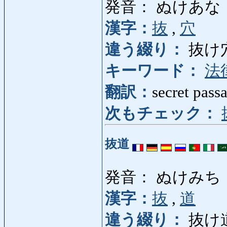
発音： ぬけあな
漢字：
抜
,
穴
違う綴り：
抜け
キーワード：
法
翻訳：
secret pass
次もチェック：
抜道
発音： ぬけみち
漢字：
抜
,
道
違う綴り：
抜け