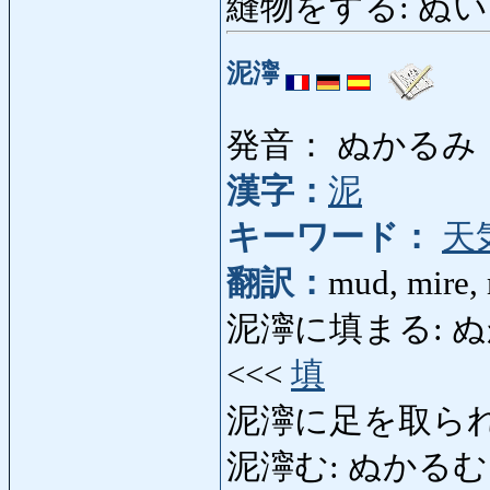
縫物をする: ぬいものを
泥濘
発音： ぬかるみ
漢字：
泥
キーワード：
天
翻訳：
mud, mire,
泥濘に填まる: ぬかるみ
<<<
填
泥濘に足を取られ
泥濘む: ぬかるむ: be 