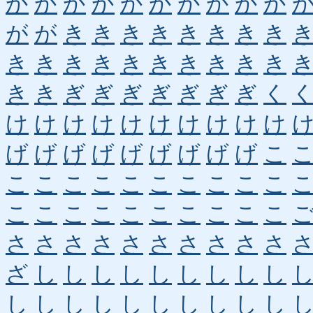
か
か
か
か
か
か
か
か
か
か
が
が
き
き
き
き
き
き
き
き
き
き
き
き
き
き
き
き
き
き
き
き
ぎ
ぎ
ぎ
ぎ
ぎ
ぎ
ぎ
く
け
け
け
け
け
け
け
け
け
け
げ
げ
げ
げ
げ
げ
げ
げ
げ
こ
こ
こ
こ
こ
こ
こ
こ
こ
こ
こ
こ
こ
こ
こ
こ
こ
こ
こ
こ
こ
さ
さ
さ
さ
さ
さ
さ
さ
さ
さ
ざ
し
し
し
し
し
し
し
し
し
し
し
し
し
し
し
し
し
し
し