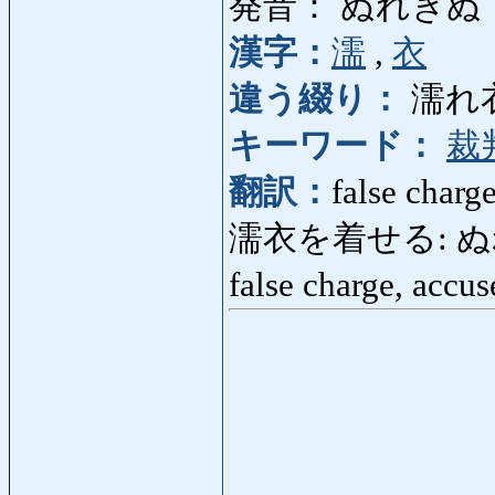
発音： ぬれぎぬ
漢字：
濡
,
衣
違う綴り：
濡れ
キーワード：
裁
翻訳：
false charg
濡衣を着せる: ぬれぎぬ
false charge, accu