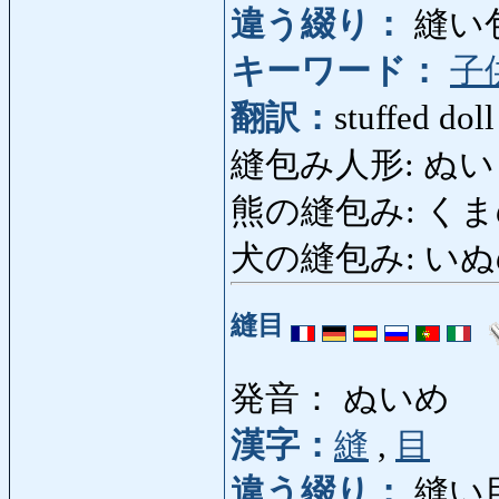
違う綴り：
縫い
キーワード：
子
翻訳：
stuffed doll
縫包み人形: ぬいぐ
熊の縫包み: くまのぬ
犬の縫包み: いぬのぬ
縫目
発音： ぬいめ
漢字：
縫
,
目
違う綴り：
縫い