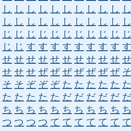
し
し
し
し
し
し
し
し
し
し
し
し
し
し
し
し
し
し
し
し
じ
じ
じ
じ
じ
じ
じ
じ
じ
じ
じ
じ
す
す
す
す
す
す
す
す
せ
せ
せ
せ
せ
せ
せ
せ
せ
せ
せ
せ
せ
ぜ
ぜ
ぜ
ぜ
ぜ
ぜ
ぜ
そ
そ
ぞ
ぞ
ぞ
た
た
た
た
た
た
た
た
た
た
だ
だ
だ
だ
だ
ち
ち
ち
ち
ち
ち
ち
ち
ち
ち
つ
つ
つ
つ
て
て
て
て
て
て