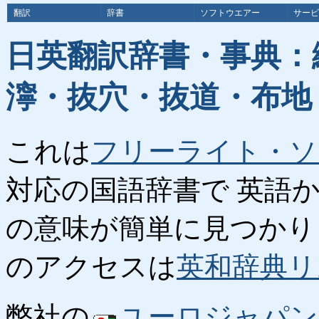
翻訳
辞書
ソフトウエアー
サービ
日英翻訳辞書・事典：
濘・抜穴・抜道・布地
これは
フリーライト・ソ
対応の国語辞書で 英語
の意味が簡単に見つかり
のアクセスは
英和辞典リ
弊社の
ユーロジャパン