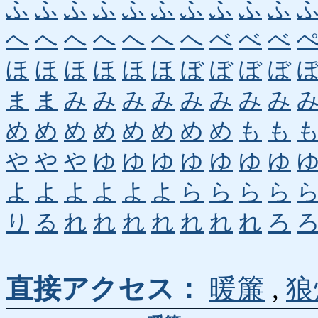
ふ
ふ
ふ
ふ
ふ
ふ
ふ
ふ
ふ
ふ
へ
へ
へ
へ
へ
へ
へ
べ
べ
べ
ほ
ほ
ほ
ほ
ほ
ほ
ぼ
ぼ
ぼ
ぼ
ま
ま
み
み
み
み
み
み
み
み
め
め
め
め
め
め
め
め
も
も
や
や
や
ゆ
ゆ
ゆ
ゆ
ゆ
ゆ
ゆ
よ
よ
よ
よ
よ
よ
ら
ら
ら
ら
り
る
れ
れ
れ
れ
れ
れ
れ
ろ
直接アクセス：
暖簾
,
狼