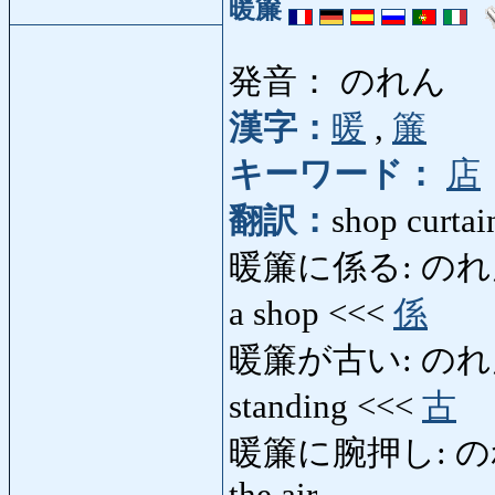
暖簾
発音： のれん
漢字：
暖
,
簾
キーワード：
店
翻訳：
shop curtain
暖簾に係る: のれんにか
a shop <<<
係
暖簾が古い: のれんがふる
standing <<<
古
暖簾に腕押し: のれんに
the air