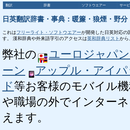
翻訳
辞書
ソフトウエアー
サービ
日英翻訳辞書・事典：暖簾・狼煙・野分
これは
フリーライト・ソフトウエアー
が開発した日英対応の
す。 漢和辞典や外来語字引のアクセスは
英和辞典リスト
から
弊社の
ユーロジャパン
ーン
アップル・アイパ
ド
等お客様のモバイル機
や職場の外でインターネ
えます。