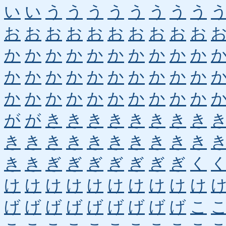
い
い
う
う
う
う
う
う
う
う
お
お
お
お
お
お
お
お
お
お
か
か
か
か
か
か
か
か
か
か
か
か
か
か
か
か
か
か
か
か
か
か
か
か
か
か
か
か
か
か
が
が
き
き
き
き
き
き
き
き
き
き
き
き
き
き
き
き
き
き
き
き
ぎ
ぎ
ぎ
ぎ
ぎ
ぎ
ぎ
く
け
け
け
け
け
け
け
け
け
け
げ
げ
げ
げ
げ
げ
げ
げ
げ
こ