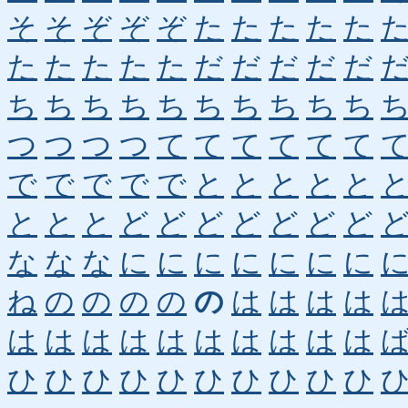
そ
そ
ぞ
ぞ
ぞ
た
た
た
た
た
た
た
た
た
た
だ
だ
だ
だ
だ
ち
ち
ち
ち
ち
ち
ち
ち
ち
ち
つ
つ
つ
つ
て
て
て
て
て
て
で
で
で
で
で
と
と
と
と
と
と
と
と
ど
ど
ど
ど
ど
ど
ど
な
な
な
に
に
に
に
に
に
に
ね
の
の
の
の
の
は
は
は
は
は
は
は
は
は
は
は
は
は
は
ひ
ひ
ひ
ひ
ひ
ひ
ひ
ひ
ひ
ひ