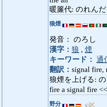
暖簾代: のれんだい: in
狼煙
発音： のろし
漢字：
狼
,
煙
キーワード：
通
翻訳：
signal fire,
狼煙を上げる: のろしをあ
fire a signal fire 
野分