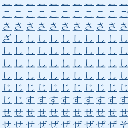
こ
こ
こ
こ
こ
こ
こ
こ
こ
こ
こ
こ
こ
こ
こ
こ
こ
こ
こ
こ
さ
さ
さ
さ
さ
さ
さ
さ
さ
さ
ざ
し
し
し
し
し
し
し
し
し
し
し
し
し
し
し
し
し
し
し
し
し
し
し
し
し
し
し
し
し
し
し
し
し
し
し
し
し
し
し
じ
じ
じ
じ
じ
じ
じ
じ
じ
じ
じ
じ
す
す
す
す
す
す
す
す
せ
せ
せ
せ
せ
せ
せ
せ
せ
せ
せ
せ
せ
ぜ
ぜ
ぜ
ぜ
ぜ
ぜ
ぜ