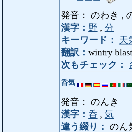
発音： のわき ,
漢字：
野
,
分
キーワード：
天
翻訳：
wintry blas
次もチェック：
呑気
発音： のんき
漢字：
呑
,
気
違う綴り：
のん