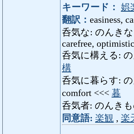
キーワード：
娯
翻訳：
easiness, c
呑気な: のんきな: easy
carefree, optimisti
呑気に構える: のんきに
構
呑気に暮らす: のんきにく
comfort <<<
暮
呑気者: のんきもの: 
同意語:
楽観
,
楽