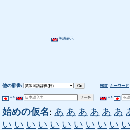
英語表示
他の辞書:
部首
キーワード
=>
=>
始めの仮名
:
あ
あ
あ
あ
あ
あ
い
い
い
い
い
い
い
い
い
い