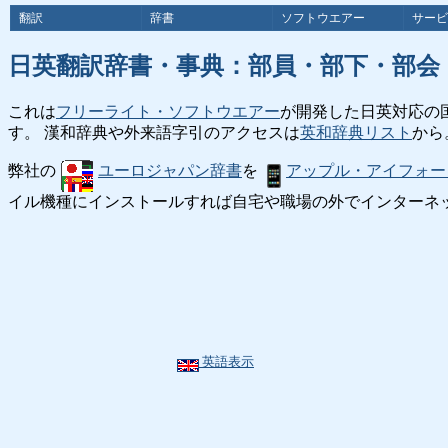
翻訳
辞書
ソフトウエアー
サービ
日英翻訳辞書・事典：部員・部下・部会
これは
フリーライト・ソフトウエアー
が開発した日英対応の
す。 漢和辞典や外来語字引のアクセスは
英和辞典リスト
から
弊社の
ユーロジャパン辞書
を
アップル・アイフォー
イル機種にインストールすれば自宅や職場の外でインターネ
英語表示