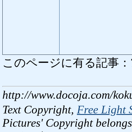
このページに有る記事：7529
http://www.docoja.com/kok
Text Copyright,
Free Light 
Pictures' Copyright belongs