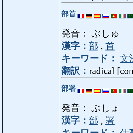
部首
発音： ぶしゅ
漢字：
部
,
首
キーワード：
文
翻訳：
radical [co
部署
発音： ぶしょ
漢字：
部
,
署