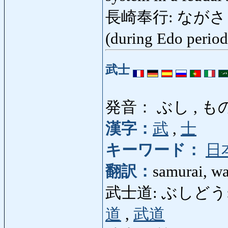
長崎奉行: ながさきぶぎ
(during Edo perio
武士
発音： ぶし , 
漢字：
武
,
士
キーワード：
日
翻訳：
samurai, wa
武士道: ぶしどう: bush
道
,
武道