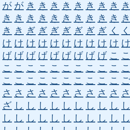
が
が
き
き
き
き
き
き
き
き
き
き
き
き
き
き
き
き
き
き
き
き
ぎ
ぎ
ぎ
ぎ
ぎ
ぎ
ぎ
く
け
け
け
け
け
け
け
け
け
け
げ
げ
げ
げ
げ
げ
げ
げ
げ
こ
こ
こ
こ
こ
こ
こ
こ
こ
こ
こ
こ
こ
こ
こ
こ
こ
こ
こ
こ
こ
さ
さ
さ
さ
さ
さ
さ
さ
さ
さ
ざ
し
し
し
し
し
し
し
し
し
し
し
し
し
し
し
し
し
し
し