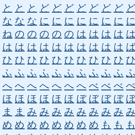
と
と
と
ど
ど
ど
ど
ど
ど
ど
な
な
な
に
に
に
に
に
に
に
ね
の
の
の
の
の
は
は
は
は
は
は
は
は
は
は
は
は
は
は
ひ
ひ
ひ
ひ
ひ
ひ
ひ
ひ
ひ
ひ
ふ
ふ
ふ
ふ
ふ
ふ
ふ
ふ
ふ
ふ
へ
へ
へ
へ
へ
へ
へ
べ
べ
べ
ほ
ほ
ほ
ほ
ほ
ほ
ぼ
ぼ
ぼ
ぼ
ま
ま
み
み
み
み
み
み
み
み
め
め
め
め
め
め
め
め
も
も