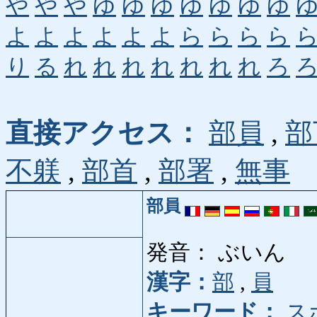
や
や
や
ゆ
ゆ
ゆ
ゆ
ゆ
ゆ
ゆ
よ
よ
よ
よ
よ
よ
ら
ら
ら
ら
り
る
れ
れ
れ
れ
れ
れ
れ
ろ
直接アクセス：
部員
,
部
不躾
,
部首
,
部署
,
無事
部員
発音： ぶいん
漢字：
部
,
員
キーワード：
ス