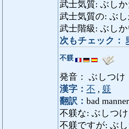
武士気質: ぶしか
武士気質の: ぶしかたぎの
武士階級: ぶしかいきゅ
次もチェック：
不躾
発音： ぶしつけ
漢字：
不
,
躾
翻訳：
bad manner
不躾な: ぶしつけな: il
不躾ですが: ぶしつけで