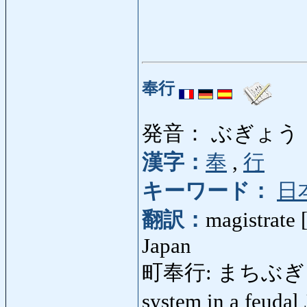
奉行
発音： ぶぎょう
漢字：
奉
,
行
キーワード：
日
翻訳：
magistrate 
Japan
町奉行: まちぶぎょう: ma
system in a feudal