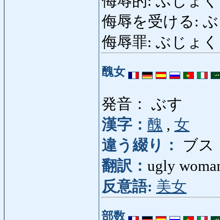
侮辱的: ぶじょくてき:
侮辱を受ける: ぶじょ
侮辱罪: ぶじょくざい: 
醜女
発音： ぶす
漢字：
醜
,
女
違う綴り：
ブス
翻訳：
ugly woma
反意語:
美女
部数