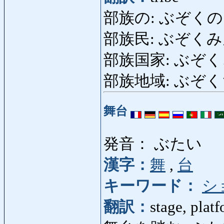
部族の: ぶぞくの: t
部族民: ぶぞくみん: 
部族国家: ぶぞくこっか:
部族地域: ぶぞくちいき
舞台
発音： ぶたい
漢字：
舞
,
台
キーワード：
シ
翻訳：
stage, platf