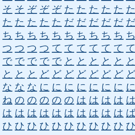
そ
そ
ぞ
ぞ
ぞ
た
た
た
た
た
た
た
た
た
た
だ
だ
だ
だ
だ
ち
ち
ち
ち
ち
ち
ち
ち
ち
ち
つ
つ
つ
つ
て
て
て
て
て
て
で
で
で
で
で
と
と
と
と
と
と
と
と
ど
ど
ど
ど
ど
ど
ど
な
な
な
に
に
に
に
に
に
に
ね
の
の
の
の
の
は
は
は
は
は
は
は
は
は
は
は
は
は
は
ひ
ひ
ひ
ひ
ひ
ひ
ひ
ひ
ひ
ひ