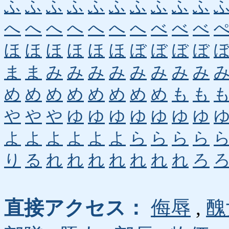
ふ
ふ
ふ
ふ
ふ
ふ
ふ
ふ
ふ
ふ
へ
へ
へ
へ
へ
へ
へ
べ
べ
べ
ほ
ほ
ほ
ほ
ほ
ほ
ぼ
ぼ
ぼ
ぼ
ま
ま
み
み
み
み
み
み
み
み
め
め
め
め
め
め
め
め
も
も
や
や
や
ゆ
ゆ
ゆ
ゆ
ゆ
ゆ
ゆ
よ
よ
よ
よ
よ
よ
ら
ら
ら
ら
り
る
れ
れ
れ
れ
れ
れ
れ
ろ
直接アクセス：
侮辱
,
醜