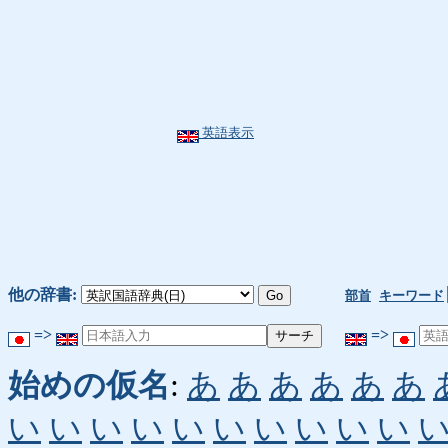
英語表示
他の辞書:
部首
キーワード
=>
=>
始めの仮名
:
あ
あ
あ
あ
あ
あ
い
い
い
い
い
い
い
い
い
い