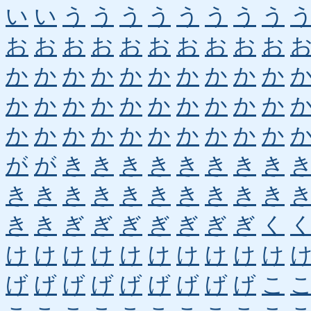
い
い
う
う
う
う
う
う
う
う
お
お
お
お
お
お
お
お
お
お
か
か
か
か
か
か
か
か
か
か
か
か
か
か
か
か
か
か
か
か
か
か
か
か
か
か
か
か
か
か
が
が
き
き
き
き
き
き
き
き
き
き
き
き
き
き
き
き
き
き
き
き
ぎ
ぎ
ぎ
ぎ
ぎ
ぎ
ぎ
く
け
け
け
け
け
け
け
け
け
け
げ
げ
げ
げ
げ
げ
げ
げ
げ
こ