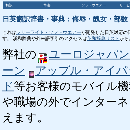
翻訳
辞書
ソフトウエアー
サービ
日英翻訳辞書・事典：侮辱・醜女・部数
これは
フリーライト・ソフトウエアー
が開発した日英対応の
す。 漢和辞典や外来語字引のアクセスは
英和辞典リスト
から
弊社の
ユーロジャパン
ーン
アップル・アイパ
ド
等お客様のモバイル機
や職場の外でインターネ
えます。