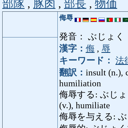
部隊
,
豚肉
,
部長
,
物価
侮辱
発音： ぶじょく
漢字：
侮
,
辱
キーワード：
法
翻訳：
insult (n.), 
humiliation
侮辱する: ぶじょくする: i
(v.), humiliate
侮辱を与える: ぶ