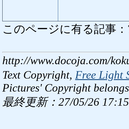
このページに有る記事：7539
http://www.docoja.com/kok
Text Copyright,
Free Light 
Pictures' Copyright belongs
最終更新：27/05/26 17:15