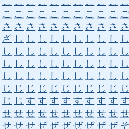
こ
こ
こ
こ
こ
こ
こ
こ
こ
こ
こ
こ
こ
こ
こ
こ
こ
こ
こ
こ
さ
さ
さ
さ
さ
さ
さ
さ
さ
さ
ざ
し
し
し
し
し
し
し
し
し
し
し
し
し
し
し
し
し
し
し
し
し
し
し
し
し
し
し
し
し
し
し
し
し
し
し
し
し
し
し
じ
じ
じ
じ
じ
じ
じ
じ
じ
じ
じ
じ
す
す
す
す
す
す
す
す
せ
せ
せ
せ
せ
せ
せ
せ
せ
せ
せ
せ
せ
ぜ
ぜ
ぜ
ぜ
ぜ
ぜ
ぜ