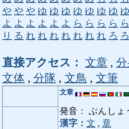
や
や
や
ゆ
ゆ
ゆ
ゆ
ゆ
ゆ
ゆ
よ
よ
よ
よ
よ
よ
ら
ら
ら
ら
り
る
れ
れ
れ
れ
れ
れ
れ
ろ
直接アクセス：
文章
,
分
文体
,
分隊
,
文鳥
,
文筆
文章
発音： ぶんしょ
漢字：
文
,
章