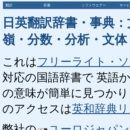
翻訳
辞書
ソフトウエアー
サービ
日英翻訳辞書・事典：
嶺・分数・分析・文体
これは
フリーライト・ソ
対応の国語辞書で 英語
の意味が簡単に見つかり
のアクセスは
英和辞典リ
弊社の
ユーロジャパン