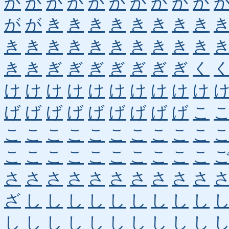
か
か
か
か
か
か
か
か
か
か
が
が
き
き
き
き
き
き
き
き
き
き
き
き
き
き
き
き
き
き
き
き
ぎ
ぎ
ぎ
ぎ
ぎ
ぎ
ぎ
く
け
け
け
け
け
け
け
け
け
け
げ
げ
げ
げ
げ
げ
げ
げ
げ
こ
こ
こ
こ
こ
こ
こ
こ
こ
こ
こ
こ
こ
こ
こ
こ
こ
こ
こ
こ
こ
さ
さ
さ
さ
さ
さ
さ
さ
さ
さ
ざ
し
し
し
し
し
し
し
し
し
し
し
し
し
し
し
し
し
し
し