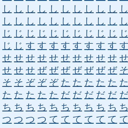
し
し
し
し
し
し
し
し
し
し
し
し
し
し
し
し
し
し
し
し
じ
じ
じ
じ
じ
じ
じ
じ
じ
じ
じ
じ
す
す
す
す
す
す
す
す
せ
せ
せ
せ
せ
せ
せ
せ
せ
せ
せ
せ
せ
ぜ
ぜ
ぜ
ぜ
ぜ
ぜ
ぜ
そ
そ
ぞ
ぞ
ぞ
た
た
た
た
た
た
た
た
た
た
だ
だ
だ
だ
だ
ち
ち
ち
ち
ち
ち
ち
ち
ち
ち
つ
つ
つ
つ
て
て
て
て
て
て