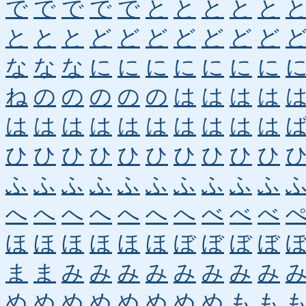
で
で
で
で
で
と
と
と
と
と
と
と
と
ど
ど
ど
ど
ど
ど
ど
な
な
な
に
に
に
に
に
に
に
ね
の
の
の
の
の
は
は
は
は
は
は
は
は
は
は
は
は
は
は
ひ
ひ
ひ
ひ
ひ
ひ
ひ
ひ
ひ
ひ
ふ
ふ
ふ
ふ
ふ
ふ
ふ
ふ
ふ
ふ
へ
へ
へ
へ
へ
へ
へ
べ
べ
べ
ほ
ほ
ほ
ほ
ほ
ほ
ぼ
ぼ
ぼ
ぼ
ま
ま
み
み
み
み
み
み
み
み
め
め
め
め
め
め
め
め
も
も