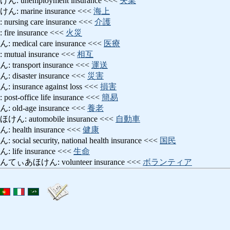
nemployment insurance <<<
失業
arine insurance <<<
海上
ng care insurance <<<
介護
 insurance <<<
火災
ical care insurance <<<
医療
ual insurance <<<
相互
nsport insurance <<<
運送
aster insurance <<<
災害
urance against loss <<<
損害
ffice life insurance <<<
簡易
d-age insurance <<<
養老
automobile insurance <<<
自動車
alth insurance <<<
健康
 security, national health insurance <<<
国民
fe insurance <<<
生命
ほけん: volunteer insurance <<<
ボランティア