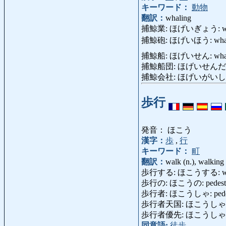
キーワード：
動物
翻訳：
whaling
捕鯨業: ほげいぎょう: whal
捕鯨砲: ほげいほう: whaling
捕鯨船: ほげいせん: whaling
捕鯨船団: ほげいせんだん: fle
捕鯨会社: ほげいがいしゃ: w
歩行
発音： ほこう
漢字：
歩
,
行
キーワード：
町
翻訳：
walk (n.), walking
歩行する: ほこうする: walk
歩行の: ほこうの: pedestria
歩行者: ほこうしゃ: pedestri
歩行者天国: ほこうしゃてんごく: p
歩行者優先: ほこうしゃゆうせん:
同意語:
徒歩