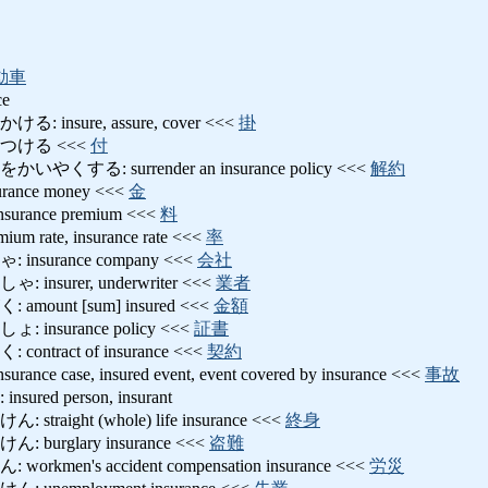
動車
ce
nsure, assure, cover <<<
掛
つける <<<
付
する: surrender an insurance policy <<<
解約
nce money <<<
金
ance premium <<<
料
rate, insurance rate <<<
率
surance company <<<
会社
surer, underwriter <<<
業者
unt [sum] insured <<<
金額
nsurance policy <<<
証書
tract of insurance <<<
契約
 case, insured event, event covered by insurance <<<
事故
ed person, insurant
aight (whole) life insurance <<<
終身
urglary insurance <<<
盗難
men's accident compensation insurance <<<
労災