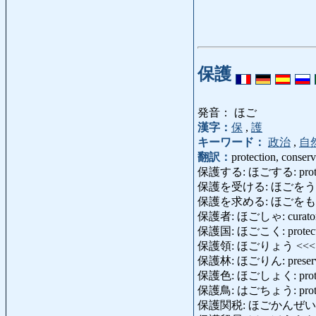
保護
発音： ほご
漢字：
保
,
護
キーワード：
政治
,
自
翻訳：
protection, conserv
保護する: ほごする: protec
保護を受ける: ほごをうける: be pr
保護を求める: ほごをもとめる: as
保護者: ほごしゃ: curator, cus
保護国: ほごこく: protecto
保護領: ほごりょう <<
保護林: ほごりん: preserve
保護色: ほごしょく: protectiv
保護鳥: はごちょう: protec
保護関税: ほごかんぜい: prot