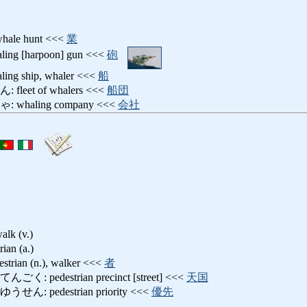
e hunt <<<
業
 [harpoon] gun <<<
砲
 ship, whaler <<<
船
et of whalers <<<
船団
haling company <<<
会社
 (v.)
n (a.)
an (n.), walker <<<
者
edestrian precinct [street] <<<
天国
 pedestrian priority <<<
優先