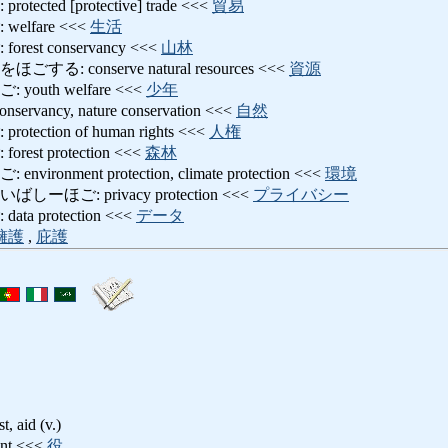
ted [protective] trade <<<
貿易
lfare <<<
生活
st conservancy <<<
山林
 conserve natural resources <<<
資源
uth welfare <<<
少年
ancy, nature conservation <<<
自然
ction of human rights <<<
人権
st protection <<<
森林
onment protection, climate protection <<<
環境
ほご: privacy protection <<<
プライバシー
 protection <<<
データ
擁護
,
庇護
aid (v.)
nt <<<
役