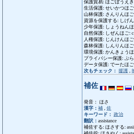
保護貿易: ほごぼうえき: protec
生活保護: せいかつほご: we
山林保護: さんりんほご: fore
資源を保護する: しげんをほごする:
少年保護: しょうねんほご: yo
自然保護: しぜんほご: conserv
人権保護: じんけんほご: prote
森林保護: しんりんほご: fore
環境保護: かんきょうほご: envir
プライバシー保護: ぷらいばしー
データ保護: でーたほご: data
次もチェック：
援護
,
補佐
発音： ほさ
漢字：
補
,
佐
キーワード：
政治
翻訳：
assistance
補佐する: ほさする: assist, 
補佐役: ほさやく: assista