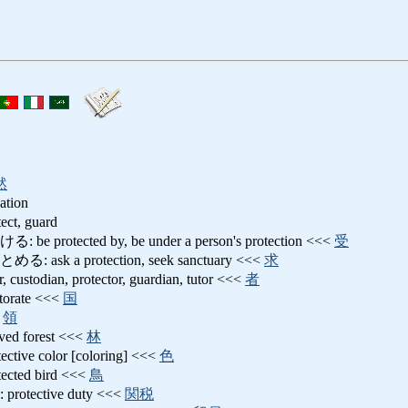
然
ation
t, guard
otected by, be under a person's protection <<<
受
k a protection, seek sanctuary <<<
求
todian, protector, guardian, tutor <<<
者
rate <<<
国
<
領
d forest <<<
林
e color [coloring] <<<
色
ted bird <<<
鳥
ective duty <<<
関税