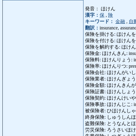
発音： ほけん
漢字：
保
,
険
キーワード：
金融
,
自
翻訳：
insurance, assuran
保険を掛ける: ほけんをかける: i
保険を付ける: ほけんを
保険を解約する: ほけんをかいやく
保険金: ほけんきん: insura
保険料: ほけんりょう: insur
保険率: ほけんりつ: premium 
保険会社: ほけんがいしゃ: in
保険業者: ほけんぎょうしゃ: in
保険金額: ほけんきんがく: amo
保険証書: ほけんしょうしょ: i
保険契約: ほけんけいやく: con
保険事故: ほけんじこ: insurance
被保険者: ひほけんしゃ: insur
終身保険: しゅうしんほけん: str
盗難保険: とうなんとほけん: b
労災保険: ろうさいほけん: work