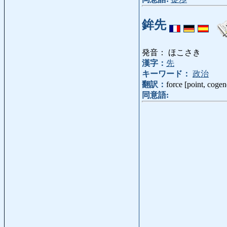
鉾先
発音： ほこさき
漢字：
先
キーワード：
政治
翻訳：
force [point, coge
同意語: