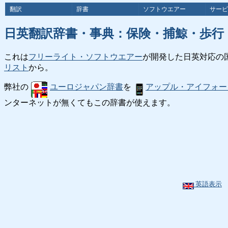
翻訳
辞書
ソフトウエアー
サービ
日英翻訳辞書・事典：保険・捕鯨・歩行
これは
フリーライト・ソフトウエアー
が開発した日英対応の
リスト
から。
弊社の
ユーロジャパン辞書
を
アップル・アイフォー
ンターネットが無くてもこの辞書が使えます。
英語表示