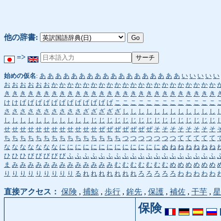
他の辞書:
=>
始めの仮名
:
あ
あ
あ
あ
あ
あ
あ
あ
あ
あ
あ
あ
あ
あ
あ
あ
あ
あ
い
い
い
い
い
お
お
お
お
お
お
か
か
か
か
か
か
か
か
か
か
か
か
か
か
か
か
か
か
か
か
か
き
き
き
き
き
き
き
き
き
き
き
き
き
き
き
き
き
き
き
き
き
き
き
き
き
き
き
け
け
げ
げ
げ
げ
げ
げ
げ
げ
げ
げ
げ
げ
こ
こ
こ
こ
こ
こ
こ
こ
こ
こ
こ
こ
こ
さ
さ
さ
さ
さ
さ
さ
さ
さ
さ
ざ
ざ
ざ
ざ
ざ
し
し
し
し
し
し
し
し
し
し
し
し
し
し
し
し
し
し
し
し
し
し
し
じ
じ
じ
じ
じ
じ
じ
じ
じ
じ
じ
じ
じ
じ
じ
じ
せ
せ
せ
せ
せ
せ
せ
せ
せ
せ
せ
せ
ぜ
ぜ
ぜ
ぜ
ぜ
ぜ
ぜ
そ
そ
そ
そ
そ
そ
そ
そ
ち
ち
ち
ち
ち
ち
ち
ち
ち
ち
ち
ち
ち
ち
ち
つ
つ
つ
つ
つ
つ
つ
て
て
て
て
て
な
な
な
な
な
な
な
に
に
に
に
に
に
に
に
に
に
に
に
に
ぬ
ね
ね
ね
ね
ね
ね
ひ
ひ
ひ
び
び
び
び
び
ふ
ふ
ふ
ふ
ふ
ふ
ふ
ふ
ふ
ふ
ふ
ふ
ふ
ふ
ふ
ふ
ふ
ふ
ふ
ま
み
み
み
み
み
み
み
み
み
み
み
み
み
む
む
む
む
む
む
む
め
め
め
め
め
め
り
り
り
り
り
り
り
り
り
る
れ
れ
れ
れ
れ
れ
れ
ろ
ろ
ろ
ろ
ろ
わ
わ
わ
わ
わ
直接アクセス：
保険
,
捕鯨
,
歩行
,
鉾先
,
保護
,
補佐
,
干芋
,
星
保険