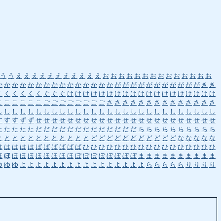
う
う
え
え
え
え
え
え
え
え
え
え
え
お
お
お
お
お
お
お
お
お
お
お
お
お
お
か
か
か
か
か
か
か
か
か
か
か
か
か
か
か
が
が
が
が
が
が
が
が
が
が
が
き
き
く
く
く
く
く
く
ぐ
ぐ
ぐ
け
け
け
け
け
け
け
け
け
け
け
け
け
け
け
け
け
け
け
こ
こ
こ
こ
こ
こ
ご
ご
ご
ご
ご
ご
ご
ご
さ
さ
さ
さ
さ
さ
さ
さ
さ
さ
さ
さ
さ
さ
し
し
し
し
し
し
し
し
し
し
し
し
し
し
し
し
し
し
し
し
し
し
し
し
し
し
し
し
す
す
す
ず
ず
せ
せ
せ
せ
せ
せ
せ
せ
せ
せ
せ
せ
せ
せ
せ
せ
せ
せ
せ
せ
せ
せ
せ
た
た
た
た
た
だ
だ
だ
だ
だ
だ
だ
だ
だ
だ
だ
だ
だ
ち
ち
ち
ち
ち
ち
ち
ち
ち
ち
と
と
と
と
と
と
と
と
と
と
と
と
ど
ど
ど
ど
ど
ど
ど
ど
ど
ど
ど
な
な
な
な
な
は
は
は
は
は
ば
ば
ば
ば
ば
ば
ひ
ひ
ひ
ひ
ひ
ひ
ひ
ひ
ひ
ひ
ひ
ひ
ひ
ひ
ひ
ひ
ひ
ほ
ほ
ほ
ほ
ほ
ほ
ほ
ほ
ほ
ほ
ぼ
ぼ
ぼ
ぼ
ぼ
ぼ
ぼ
ぼ
ま
ま
ま
ま
ま
ま
ま
ま
ま
ま
ゆ
ゆ
ゆ
よ
よ
よ
よ
よ
よ
よ
よ
よ
よ
よ
よ
よ
よ
よ
よ
ら
ら
ら
ら
ら
り
り
り
り