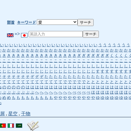
部首
キーワード
=>
い
い
い
い
い
い
い
い
い
い
い
い
い
い
い
い
い
い
い
い
い
う
う
う
う
う
う
う
か
か
か
か
か
か
か
か
か
か
か
か
か
か
か
か
か
か
か
か
か
か
か
か
か
か
か
か
き
き
き
き
き
き
き
き
き
き
き
き
き
き
き
き
き
ぎ
ぎ
ぎ
ぎ
ぎ
ぎ
ぎ
く
く
く
く
こ
こ
こ
こ
こ
こ
こ
こ
こ
こ
こ
こ
こ
こ
こ
こ
こ
こ
こ
こ
こ
こ
こ
こ
こ
こ
こ
こ
し
し
し
し
し
し
し
し
し
し
し
し
し
し
し
し
し
し
し
し
し
し
し
し
し
し
し
し
じ
じ
じ
じ
じ
じ
じ
じ
じ
じ
じ
じ
じ
じ
じ
じ
じ
じ
じ
じ
じ
す
す
す
す
す
す
す
そ
そ
そ
そ
そ
そ
そ
ぞ
ぞ
ぞ
た
た
た
た
た
た
た
た
た
た
た
た
た
た
た
た
た
た
て
て
て
て
て
て
て
て
て
て
て
て
て
て
で
で
で
で
で
と
と
と
と
と
と
と
と
と
ね
の
の
の
の
の
は
は
は
は
は
は
は
は
は
は
は
は
は
は
は
は
は
は
は
は
は
は
ぶ
ぶ
ぶ
ぶ
ぶ
ぶ
ぶ
ぶ
へ
へ
へ
へ
へ
へ
へ
へ
べ
べ
べ
ぺ
ほ
ほ
ほ
ほ
ほ
ほ
ほ
ほ
め
め
め
も
も
も
も
も
も
も
も
も
や
や
や
や
や
や
や
や
や
ゆ
ゆ
ゆ
ゆ
ゆ
ゆ
ゆ
わ
屑
,
星空
,
干物