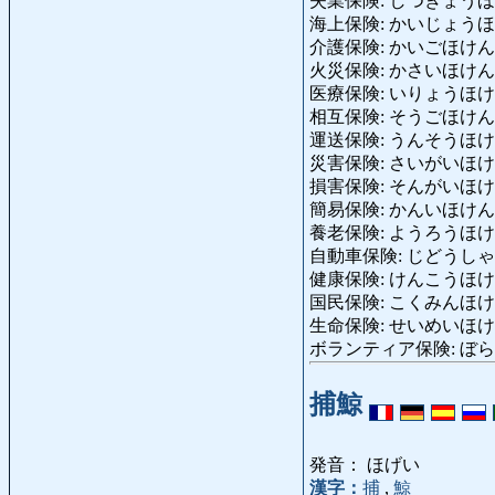
失業保険: しつぎょうほけん: u
海上保険: かいじょうほけん: m
介護保険: かいごほけん: nursi
火災保険: かさいほけん: fire
医療保険: いりょうほけん: med
相互保険: そうごほけん: mut
運送保険: うんそうほけん: tra
災害保険: さいがいほけん: dis
損害保険: そんがいほけん: ins
簡易保険: かんいほけん: post-o
養老保険: ようろうほけん: ol
自動車保険: じどうしゃほけん: 
健康保険: けんこうほけん: he
国民保険: こくみんほけん: social
生命保険: せいめいほけん: li
ボランティア保険: ぼらんてぃあ
捕鯨
発音： ほげい
漢字：
捕
,
鯨