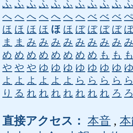
ふ
ふ
ふ
ふ
ふ
ふ
ふ
ふ
ふ
ふ
へ
へ
へ
へ
へ
へ
へ
べ
べ
べ
ほ
ほ
ほ
ほ
ほ
ほ
ぼ
ぼ
ぼ
ぼ
ま
ま
み
み
み
み
み
み
み
み
め
め
め
め
め
め
め
め
も
も
や
や
や
ゆ
ゆ
ゆ
ゆ
ゆ
ゆ
ゆ
よ
よ
よ
よ
よ
よ
ら
ら
ら
ら
り
る
れ
れ
れ
れ
れ
れ
れ
ろ
直接アクセス：
本音
,
本