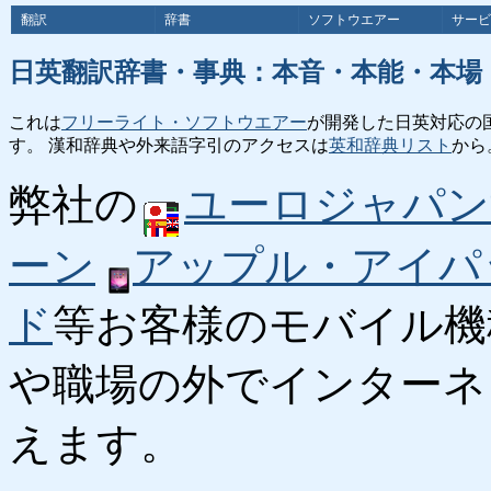
翻訳
辞書
ソフトウエアー
サービ
日英翻訳辞書・事典：本音・本能・本場
これは
フリーライト・ソフトウエアー
が開発した日英対応の
す。 漢和辞典や外来語字引のアクセスは
英和辞典リスト
から
弊社の
ユーロジャパン
ーン
アップル・アイパ
ド
等お客様のモバイル機
や職場の外でインターネ
えます。