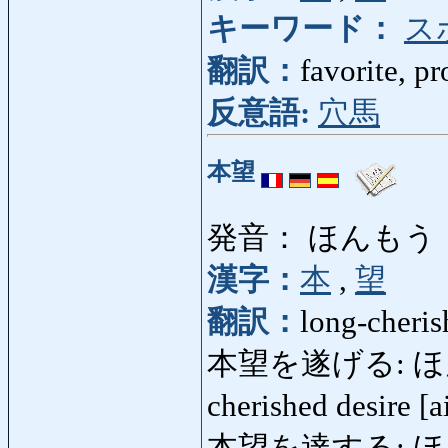
キーワード：
ス
翻訳：
favorite, p
反意語:
穴馬
本望
発音： ほんもう
漢字：
本
,
望
翻訳：
long-cherish
本望を遂げる: ほんも
cherished desire [