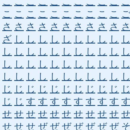
こ
こ
こ
こ
こ
こ
こ
こ
こ
こ
こ
こ
こ
こ
こ
こ
こ
こ
こ
こ
さ
さ
さ
さ
さ
さ
さ
さ
さ
さ
ざ
し
し
し
し
し
し
し
し
し
し
し
し
し
し
し
し
し
し
し
し
し
し
し
し
し
し
し
し
し
し
し
し
し
し
し
し
し
し
し
じ
じ
じ
じ
じ
じ
じ
じ
じ
じ
じ
じ
す
す
す
す
す
す
す
す
せ
せ
せ
せ
せ
せ
せ
せ
せ
せ
せ
せ
せ
ぜ
ぜ
ぜ
ぜ
ぜ
ぜ
ぜ