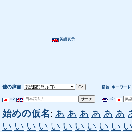
英語表示
他の辞書:
部首
キーワード
=>
=>
始めの仮名
:
あ
あ
あ
あ
あ
あ
い
い
い
い
い
い
い
い
い
い