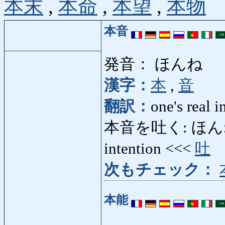
本末
,
本命
,
本望
,
本物
本音
発音： ほんね
漢字：
本
,
音
翻訳：
one's real i
本音を吐く: ほんねをはく:
intention <<<
吐
次もチェック：
本能