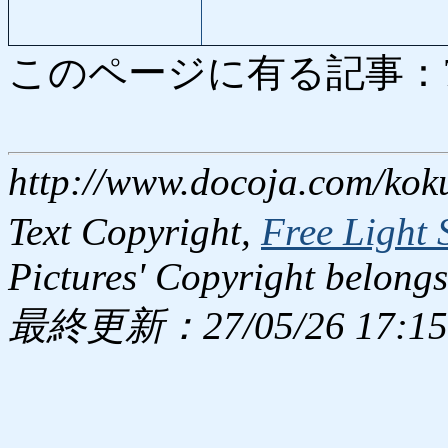
このページに有る記事：7866
http://www.docoja.com/kok
Text Copyright,
Free Light 
Pictures' Copyright belongs
最終更新：27/05/26 17:15