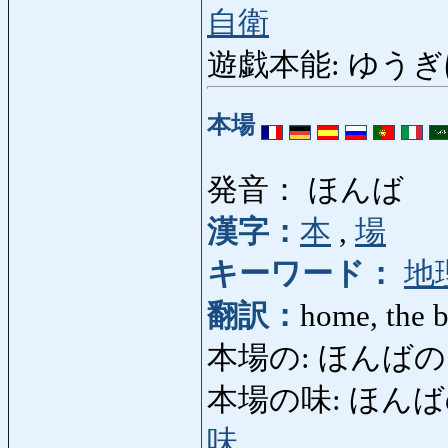
自衛
遊戯本能: ゆうぎほんの
本場
発音： ほんば
漢字：
本
,
場
キーワード：
地
翻訳：
home, the b
本場の: ほんばの: gen
本場の味: ほんばのあじ: 
味