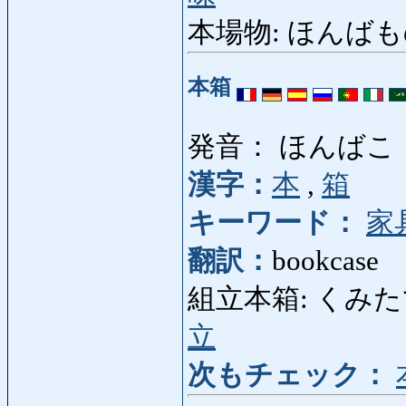
本場物: ほんばもの: ge
本箱
発音： ほんばこ
漢字：
本
,
箱
キーワード：
家
翻訳：
bookcase
組立本箱: くみたてほん
立
次もチェック：