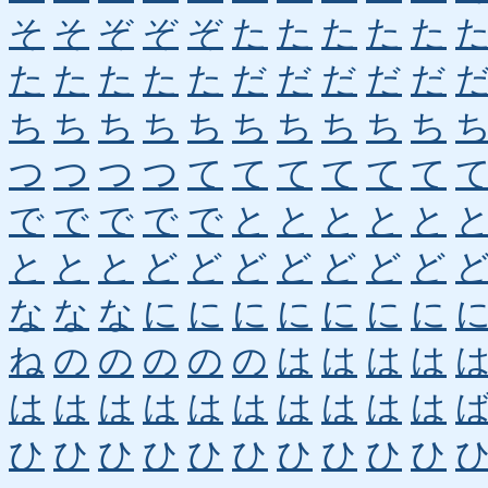
そ
そ
ぞ
ぞ
ぞ
た
た
た
た
た
た
た
た
た
た
だ
だ
だ
だ
だ
ち
ち
ち
ち
ち
ち
ち
ち
ち
ち
つ
つ
つ
つ
て
て
て
て
て
て
で
で
で
で
で
と
と
と
と
と
と
と
と
ど
ど
ど
ど
ど
ど
ど
な
な
な
に
に
に
に
に
に
に
ね
の
の
の
の
の
は
は
は
は
は
は
は
は
は
は
は
は
は
は
ひ
ひ
ひ
ひ
ひ
ひ
ひ
ひ
ひ
ひ