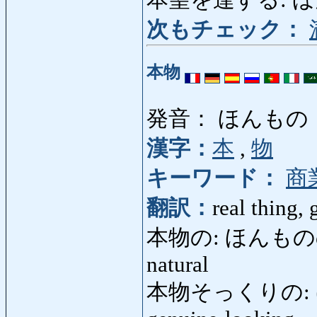
本望を達する: ほ
次もチェック：
本物
発音： ほんもの
漢字：
本
,
物
キーワード：
商
翻訳：
real thing, 
本物の: ほんものの: rea
natural
本物そっくりの: ほ